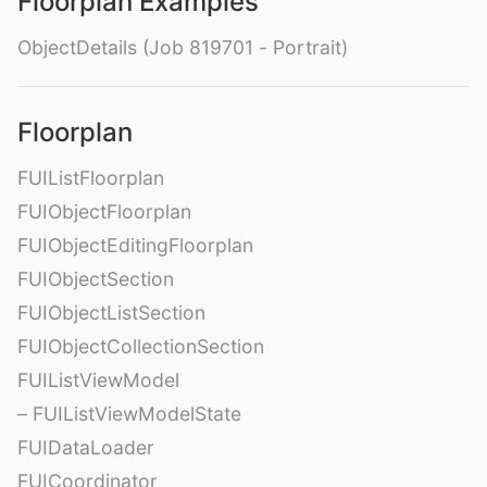
Floorplan Examples
ObjectDetails (Job 819701 - Portrait)
Floorplan
FUIListFloorplan
FUIObjectFloorplan
FUIObjectEditingFloorplan
FUIObjectSection
FUIObjectListSection
FUIObjectCollectionSection
FUIListViewModel
– FUIListViewModelState
FUIDataLoader
FUICoordinator