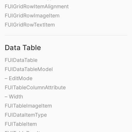
FUIGridRowItemAlignment
FUIGridRowImageItem
FUIGridRowTextItem
Data Table
FUIDataTable
FUIDataTableModel
– EditMode
FUITableColumnAttribute
– Width
FUITableImageItem
FUIDataItemType
FUITableItem