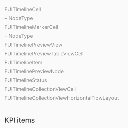
FUITimelineCell
– NodeType
FUITimelineMarkerCell
– NodeType
FUITimelinePreviewView
FUITimelinePreviewTableViewCell
FUITimelineItem
FUITimelinePreviewNode
FUITimelineStatus
FUITimelineCollectionViewCell
FUITimelineCollectionViewHorizontalFlowLayout
KPI items