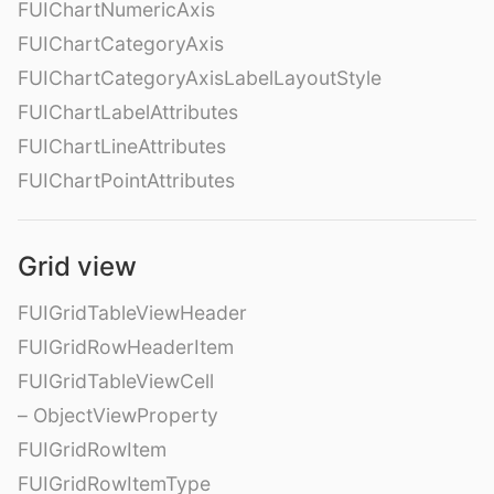
FUIChartNumericAxis
FUIChartCategoryAxis
FUIChartCategoryAxisLabelLayoutStyle
FUIChartLabelAttributes
FUIChartLineAttributes
FUIChartPointAttributes
Grid view
FUIGridTableViewHeader
FUIGridRowHeaderItem
FUIGridTableViewCell
– ObjectViewProperty
FUIGridRowItem
FUIGridRowItemType