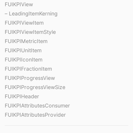
FUIKPIView
– LeadingItemKerning
FUIKPIViewItem
FUIKPIViewItemStyle
FUIKPIMetricItem
FUIKPIUnitItem
FUIKPIIconItem
FUIKPIFractionItem
FUIKPIProgressView
FUIKPIProgressViewSize
FUIKPIHeader
FUIKPIAttributesConsumer
FUIKPIAttributesProvider