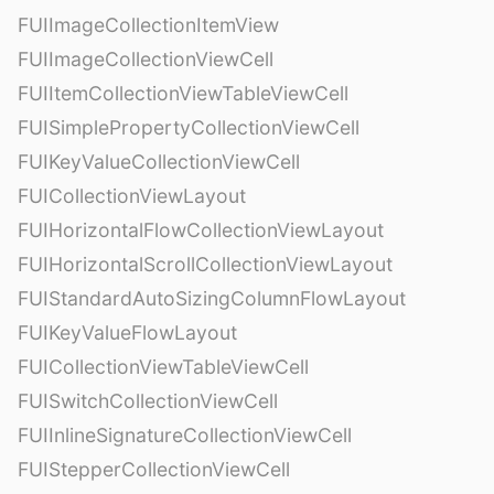
FUIImageCollectionItemView
FUIImageCollectionViewCell
FUIItemCollectionViewTableViewCell
FUISimplePropertyCollectionViewCell
FUIKeyValueCollectionViewCell
FUICollectionViewLayout
FUIHorizontalFlowCollectionViewLayout
FUIHorizontalScrollCollectionViewLayout
FUIStandardAutoSizingColumnFlowLayout
FUIKeyValueFlowLayout
FUICollectionViewTableViewCell
FUISwitchCollectionViewCell
FUIInlineSignatureCollectionViewCell
FUIStepperCollectionViewCell