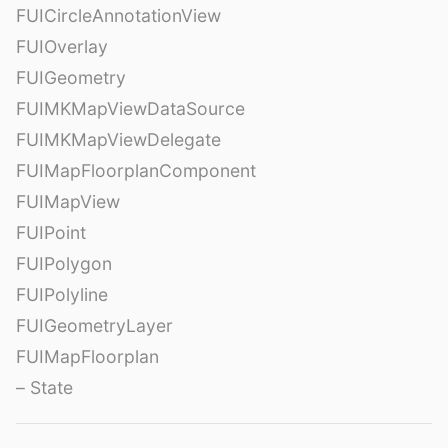
FUICircleAnnotationView
FUIOverlay
FUIGeometry
FUIMKMapViewDataSource
FUIMKMapViewDelegate
FUIMapFloorplanComponent
FUIMapView
FUIPoint
FUIPolygon
FUIPolyline
FUIGeometryLayer
FUIMapFloorplan
– State