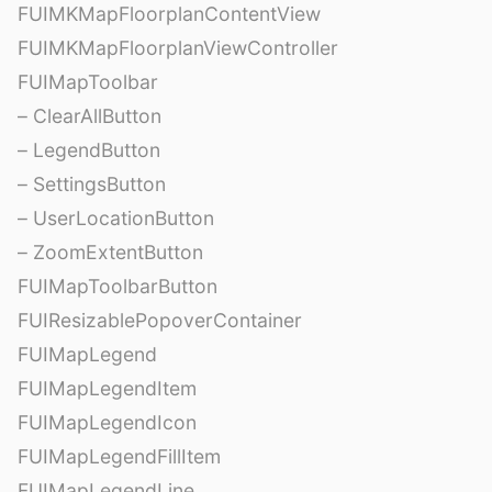
FUIMKMapFloorplanContentView
FUIMKMapFloorplanViewController
FUIMapToolbar
– ClearAllButton
– LegendButton
– SettingsButton
– UserLocationButton
– ZoomExtentButton
FUIMapToolbarButton
FUIResizablePopoverContainer
FUIMapLegend
FUIMapLegendItem
FUIMapLegendIcon
FUIMapLegendFillItem
FUIMapLegendLine