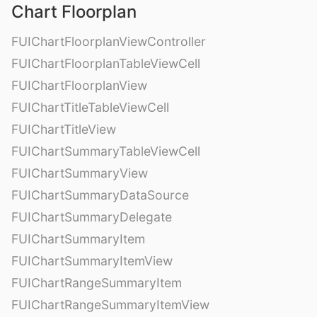
Chart Floorplan
FUIChartFloorplanViewController
FUIChartFloorplanTableViewCell
FUIChartFloorplanView
FUIChartTitleTableViewCell
FUIChartTitleView
FUIChartSummaryTableViewCell
FUIChartSummaryView
FUIChartSummaryDataSource
FUIChartSummaryDelegate
FUIChartSummaryItem
FUIChartSummaryItemView
FUIChartRangeSummaryItem
FUIChartRangeSummaryItemView