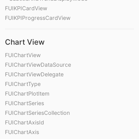
FUIKPICardView
FUIKPIProgressCardView
Chart View
FUIChartView
FUIChartViewDataSource
FUIChartViewDelegate
FUIChartType
FUIChartPlotItem
FUIChartSeries
FUIChartSeriesCollection
FUIChartAxisId
FUIChartAxis