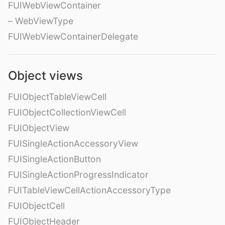
FUIWebViewContainer
– WebViewType
FUIWebViewContainerDelegate
Object views
FUIObjectTableViewCell
FUIObjectCollectionViewCell
FUIObjectView
FUISingleActionAccessoryView
FUISingleActionButton
FUISingleActionProgressIndicator
FUITableViewCellActionAccessoryType
FUIObjectCell
FUIObjectHeader