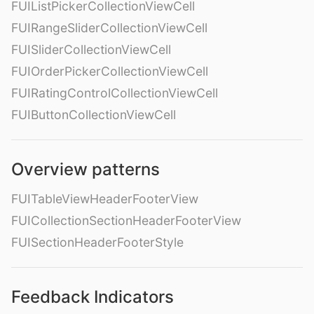
FUIListPickerCollectionViewCell
FUIRangeSliderCollectionViewCell
FUISliderCollectionViewCell
FUIOrderPickerCollectionViewCell
FUIRatingControlCollectionViewCell
FUIButtonCollectionViewCell
Overview patterns
FUITableViewHeaderFooterView
FUICollectionSectionHeaderFooterView
FUISectionHeaderFooterStyle
Feedback Indicators