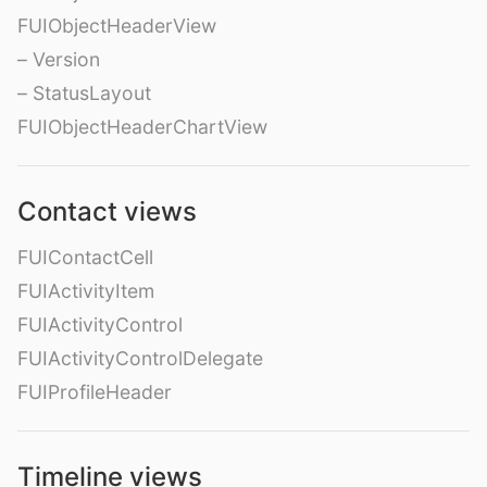
FUIObjectHeaderView
– Version
– StatusLayout
FUIObjectHeaderChartView
Contact views
FUIContactCell
FUIActivityItem
FUIActivityControl
FUIActivityControlDelegate
FUIProfileHeader
Timeline views