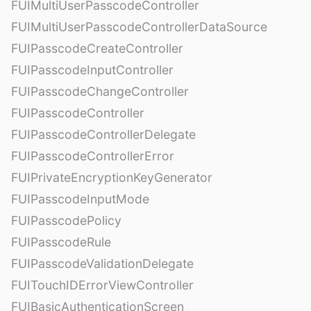
FUIMultiUserPasscodeController
FUIMultiUserPasscodeControllerDataSource
FUIPasscodeCreateController
FUIPasscodeInputController
FUIPasscodeChangeController
FUIPasscodeController
FUIPasscodeControllerDelegate
FUIPasscodeControllerError
FUIPrivateEncryptionKeyGenerator
FUIPasscodeInputMode
FUIPasscodePolicy
FUIPasscodeRule
FUIPasscodeValidationDelegate
FUITouchIDErrorViewController
FUIBasicAuthenticationScreen