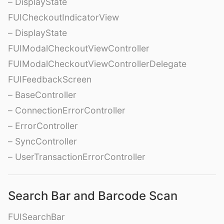
– DisplayState
FUICheckoutIndicatorView
– DisplayState
FUIModalCheckoutViewController
FUIModalCheckoutViewControllerDelegate
FUIFeedbackScreen
– BaseController
– ConnectionErrorController
– ErrorController
– SyncController
– UserTransactionErrorController
Search Bar and Barcode Scan
FUISearchBar