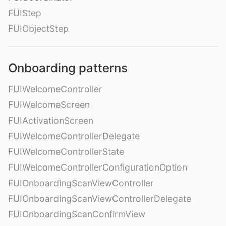
FUIStep
FUIObjectStep
Onboarding patterns
FUIWelcomeController
FUIWelcomeScreen
FUIActivationScreen
FUIWelcomeControllerDelegate
FUIWelcomeControllerState
FUIWelcomeControllerConfigurationOption
FUIOnboardingScanViewController
FUIOnboardingScanViewControllerDelegate
FUIOnboardingScanConfirmView