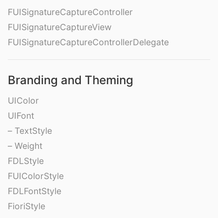
FUISignatureCaptureController
FUISignatureCaptureView
FUISignatureCaptureControllerDelegate
Branding and Theming
UIColor
UIFont
– TextStyle
– Weight
FDLStyle
FUIColorStyle
FDLFontStyle
FioriStyle