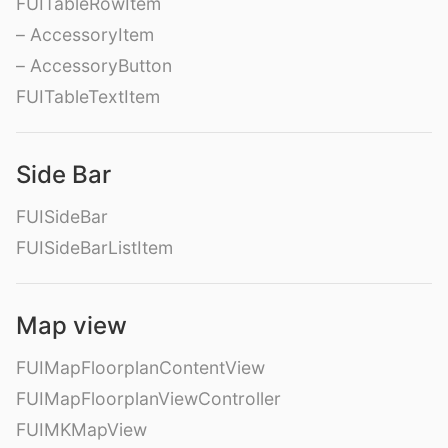
FUITableRowItem
– AccessoryItem
– AccessoryButton
FUITableTextItem
Side Bar
FUISideBar
FUISideBarListItem
Map view
FUIMapFloorplanContentView
FUIMapFloorplanViewController
FUIMKMapView