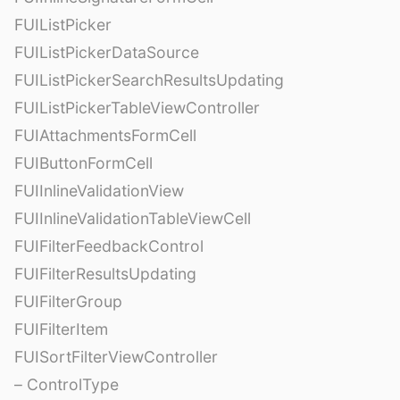
FUIListPicker
FUIListPickerDataSource
FUIListPickerSearchResultsUpdating
FUIListPickerTableViewController
FUIAttachmentsFormCell
FUIButtonFormCell
FUIInlineValidationView
FUIInlineValidationTableViewCell
FUIFilterFeedbackControl
FUIFilterResultsUpdating
FUIFilterGroup
FUIFilterItem
FUISortFilterViewController
– ControlType