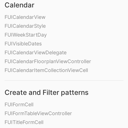
Calendar
FUICalendarView
FUICalendarStyle
FUIWeekStartDay
FUIVisibleDates
FUICalendarViewDelegate
FUICalendarFloorplanViewController
FUICalendarItemCollectionViewCell
Create and Filter patterns
FUIFormCell
FUIFormTableViewController
FUITitleFormCell