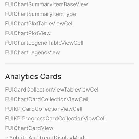
FUIChartSummaryItemBaseView
FUIChartSummaryItemType
FUIChartPlotTableViewCell
FUIChartPlotView
FUIChartLegendTableViewCell
FUIChartLegendView
Analytics Cards
FUICardCollectionViewTableViewCell
FUIChartCardCollectionViewCell
FUIKPICardCollectionViewCell
FUIKPIProgressCardCollectionViewCell
FUIChartCardView
– SubtitleAndTrendDisplayMode