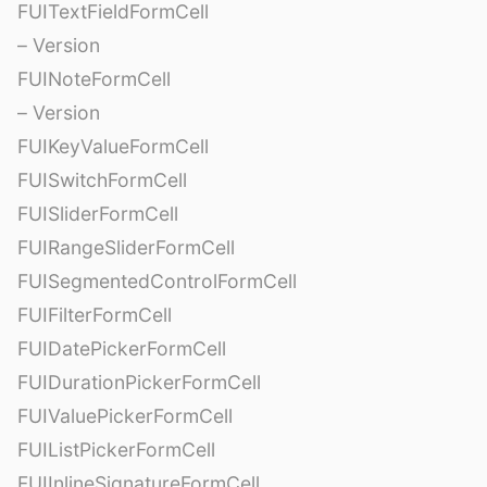
FUITextFieldFormCell
– Version
FUINoteFormCell
– Version
FUIKeyValueFormCell
FUISwitchFormCell
FUISliderFormCell
FUIRangeSliderFormCell
FUISegmentedControlFormCell
FUIFilterFormCell
FUIDatePickerFormCell
FUIDurationPickerFormCell
FUIValuePickerFormCell
FUIListPickerFormCell
FUIInlineSignatureFormCell