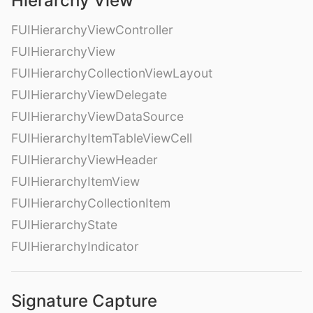
Hierarchy View
FUIHierarchyViewController
FUIHierarchyView
FUIHierarchyCollectionViewLayout
FUIHierarchyViewDelegate
FUIHierarchyViewDataSource
FUIHierarchyItemTableViewCell
FUIHierarchyViewHeader
FUIHierarchyItemView
FUIHierarchyCollectionItem
FUIHierarchyState
FUIHierarchyIndicator
Signature Capture