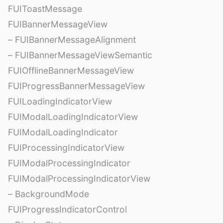
FUIToastMessage
FUIBannerMessageView
– FUIBannerMessageAlignment
– FUIBannerMessageViewSemantic
FUIOfflineBannerMessageView
FUIProgressBannerMessageView
FUILoadingIndicatorView
FUIModalLoadingIndicatorView
FUIModalLoadingIndicator
FUIProcessingIndicatorView
FUIModalProcessingIndicator
FUIModalProcessingIndicatorView
– BackgroundMode
FUIProgressIndicatorControl