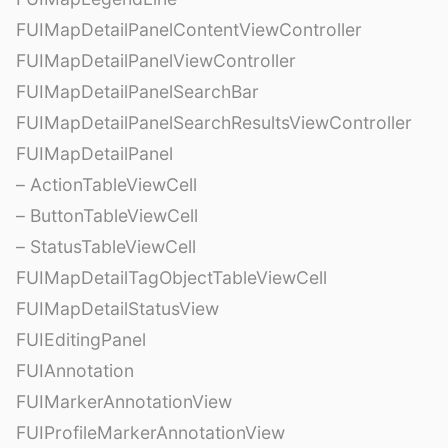
FUIMapDetailPanelContentViewController
FUIMapDetailPanelViewController
FUIMapDetailPanelSearchBar
FUIMapDetailPanelSearchResultsViewController
FUIMapDetailPanel
– ActionTableViewCell
– ButtonTableViewCell
– StatusTableViewCell
FUIMapDetailTagObjectTableViewCell
FUIMapDetailStatusView
FUIEditingPanel
FUIAnnotation
FUIMarkerAnnotationView
FUIProfileMarkerAnnotationView