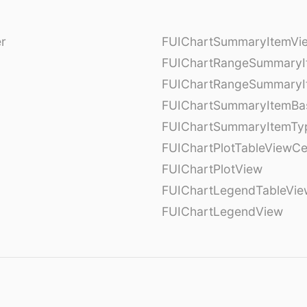
er
FUIChartSummaryItemVi
l
FUIChartRangeSummaryI
FUIChartRangeSummaryI
FUIChartSummaryItemBa
FUIChartSummaryItemTy
l
FUIChartPlotTableViewCe
FUIChartPlotView
FUIChartLegendTableVie
FUIChartLegendView