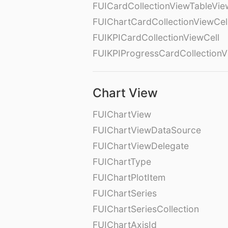
FUICardCollectionViewTableVie
FUIChartCardCollectionViewCel
FUIKPICardCollectionViewCell
FUIKPIProgressCardCollectionV
Chart View
FUIChartView
FUIChartViewDataSource
FUIChartViewDelegate
FUIChartType
FUIChartPlotItem
FUIChartSeries
FUIChartSeriesCollection
FUIChartAxisId