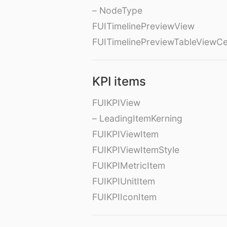
– NodeType
FUITimelinePreviewView
FUITimelinePreviewTableViewCe
KPI items
FUIKPIView
– LeadingItemKerning
FUIKPIViewItem
FUIKPIViewItemStyle
FUIKPIMetricItem
FUIKPIUnitItem
FUIKPIIconItem