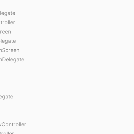
legate
roller
creen
legate
onScreen
nDelegate
egate
Controller
roller