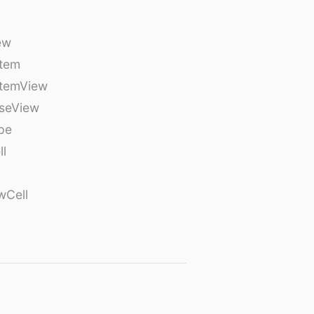
ew
tem
temView
seView
pe
ll
wCell