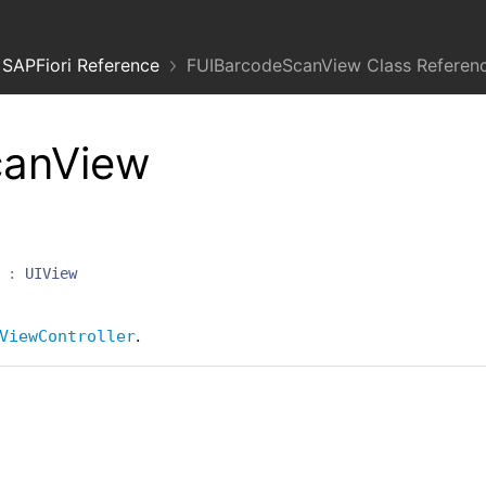
SAPFiori Reference
FUIBarcodeScanView Class Referen
canView
:
UIView
.
ViewController