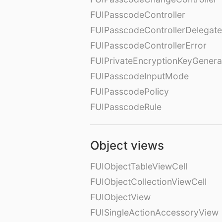
FUIPasscodeController
FUIPasscodeControllerDelegate
FUIPasscodeControllerError
FUIPrivateEncryptionKeyGenera
FUIPasscodeInputMode
FUIPasscodePolicy
FUIPasscodeRule
Object views
FUIObjectTableViewCell
FUIObjectCollectionViewCell
FUIObjectView
FUISingleActionAccessoryView