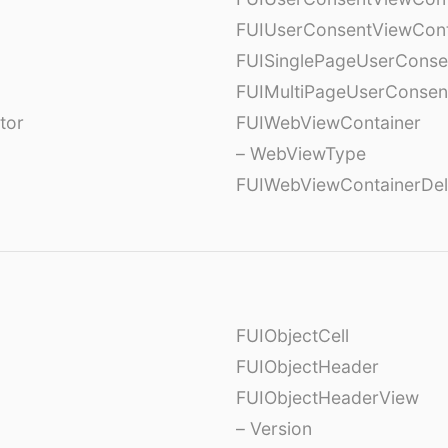
FUIUserConsentViewCont
FUISinglePageUserCons
FUIMultiPageUserConsen
tor
FUIWebViewContainer
– WebViewType
FUIWebViewContainerDel
FUIObjectCell
FUIObjectHeader
FUIObjectHeaderView
– Version