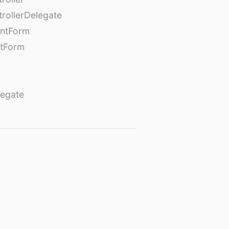
rollerDelegate
entForm
tForm
egate