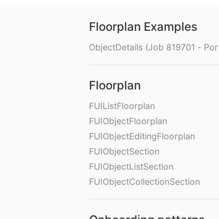
Floorplan Examples
ObjectDetails (Job 819701 - Port
Floorplan
FUIListFloorplan
FUIObjectFloorplan
FUIObjectEditingFloorplan
FUIObjectSection
FUIObjectListSection
FUIObjectCollectionSection