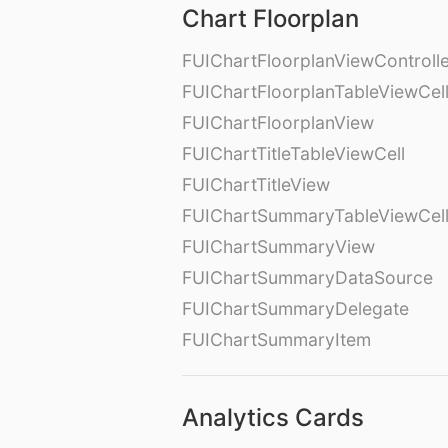
Chart Floorplan
FUIChartFloorplanViewControll
FUIChartFloorplanTableViewCel
FUIChartFloorplanView
FUIChartTitleTableViewCell
FUIChartTitleView
FUIChartSummaryTableViewCel
FUIChartSummaryView
FUIChartSummaryDataSource
FUIChartSummaryDelegate
FUIChartSummaryItem
Analytics Cards