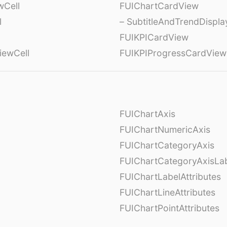
wCell
FUIChartCardView
l
– SubtitleAndTrendDispl
FUIKPICardView
iewCell
FUIKPIProgressCardView
FUIChartAxis
FUIChartNumericAxis
FUIChartCategoryAxis
FUIChartCategoryAxisLab
FUIChartLabelAttributes
FUIChartLineAttributes
FUIChartPointAttributes