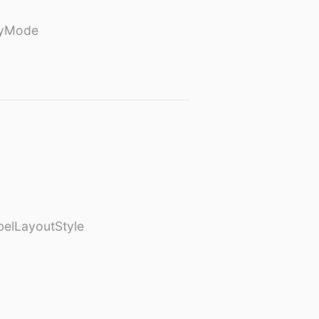
ayMode
elLayoutStyle