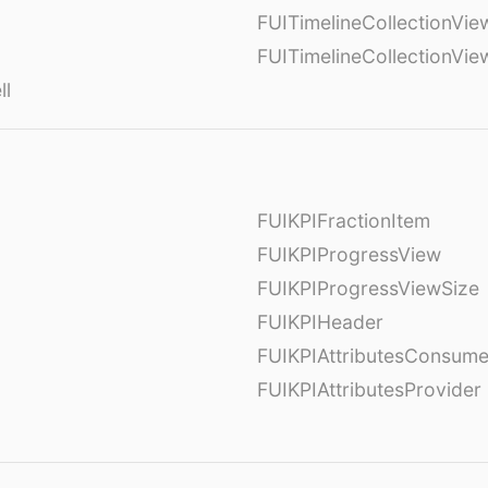
FUITimelineCollectionVie
FUITimelineCollectionVi
ll
FUIKPIFractionItem
FUIKPIProgressView
FUIKPIProgressViewSize
FUIKPIHeader
FUIKPIAttributesConsume
FUIKPIAttributesProvider