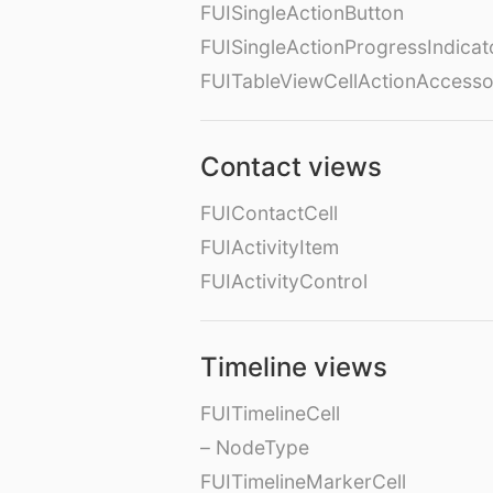
FUISingleActionButton
FUISingleActionProgressIndicat
FUITableViewCellActionAccess
Contact views
FUIContactCell
FUIActivityItem
FUIActivityControl
Timeline views
FUITimelineCell
– NodeType
FUITimelineMarkerCell