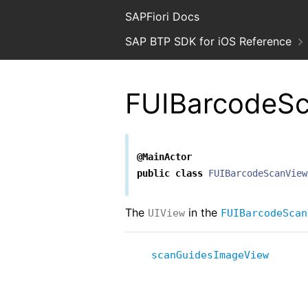
SAPFiori Docs
SAP BTP SDK for iOS Reference
FUIBarcodeS
@MainActor
public
class
FUIBarcodeScanView
The
in the
UIView
FUIBarcodeScan
scanGuidesImageView