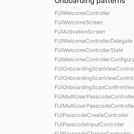
Onboarding patterns
FUIWelcomeController
FUIWelcomeScreen
FUIActivationScreen
FUIWelcomeControllerDelegate
FUIWelcomeControllerState
FUIWelcomeControllerConfigura
FUIOnboardingScanViewControl
FUIOnboardingScanViewControl
FUIOnboardingScanConfirmVie
FUIMultiUserPasscodeControlle
FUIMultiUserPasscodeControll
FUIPasscodeCreateController
FUIPasscodeInputController
FUIPasscodeChangeController