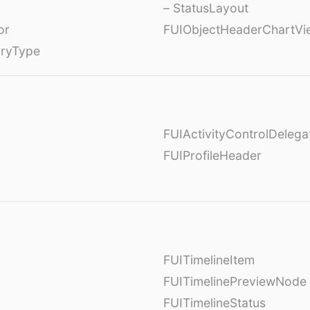
– StatusLayout
or
FUIObjectHeaderChartVi
oryType
FUIActivityControlDelega
FUIProfileHeader
FUITimelineItem
FUITimelinePreviewNode
FUITimelineStatus