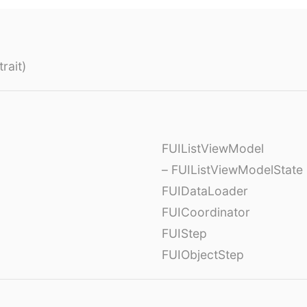
rait)
FUIListViewModel
– FUIListViewModelState
FUIDataLoader
FUICoordinator
FUIStep
FUIObjectStep