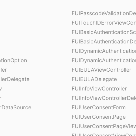
FUIPasscodeValidationDe
FUITouchIDErrorViewCont
FUIBasicAuthenticationS
FUIBasicAuthenticationDe
FUIDynamicAuthenticati
tionOption
FUIDynamicAuthenticatio
ler
FUIEULAViewController
lerDelegate
FUIEULADelegate
w
FUIInfoViewController
r
FUIInfoViewControllerDel
erDataSource
FUIUserConsentForm
FUIUserConsentPage
FUIUserConsentPageView
FUIUserConsentViewCont