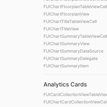
FUIChartFloorplanTableViewCel
FUIChartFloorplanView
FUIChartTitleTableViewCell
FUIChartTitleView
FUIChartSummaryTableViewCel
FUIChartSummaryView
FUIChartSummaryDataSource
FUIChartSummaryDelegate
FUIChartSummaryItem
Analytics Cards
FUICardCollectionViewTableVie
FUIChartCardCollectionViewCel