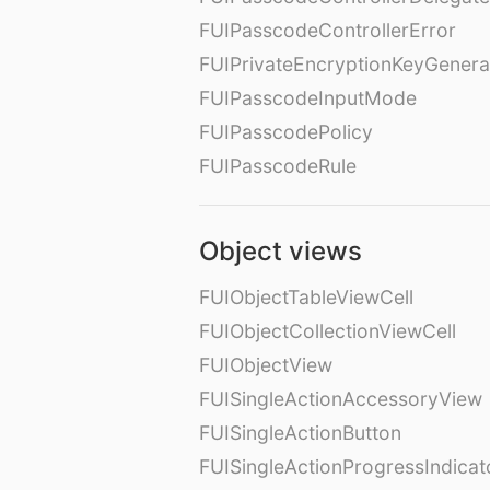
FUIPasscodeControllerError
FUIPrivateEncryptionKeyGenera
FUIPasscodeInputMode
FUIPasscodePolicy
FUIPasscodeRule
Object views
FUIObjectTableViewCell
FUIObjectCollectionViewCell
FUIObjectView
FUISingleActionAccessoryView
FUISingleActionButton
FUISingleActionProgressIndicat