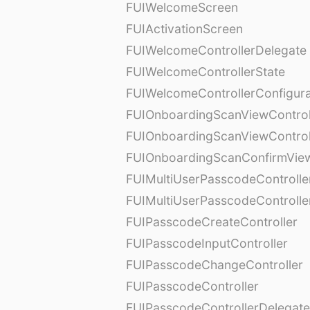
FUIWelcomeScreen
FUIActivationScreen
FUIWelcomeControllerDelegate
FUIWelcomeControllerState
FUIWelcomeControllerConfigura
FUIOnboardingScanViewControl
FUIOnboardingScanViewControl
FUIOnboardingScanConfirmVie
FUIMultiUserPasscodeControlle
FUIMultiUserPasscodeControll
FUIPasscodeCreateController
FUIPasscodeInputController
FUIPasscodeChangeController
FUIPasscodeController
FUIPasscodeControllerDelegate