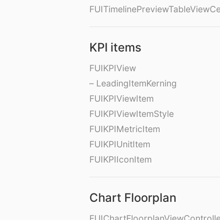
FUITimelinePreviewTableViewCe
KPI items
FUIKPIView
– LeadingItemKerning
FUIKPIViewItem
FUIKPIViewItemStyle
FUIKPIMetricItem
FUIKPIUnitItem
FUIKPIIconItem
Chart Floorplan
FUIChartFloorplanViewControll