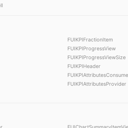
ll
FUIKPIFractionItem
FUIKPIProgressView
FUIKPIProgressViewSize
FUIKPIHeader
FUIKPIAttributesConsume
FUIKPIAttributesProvider
er
FUIChartSummaryItemVi