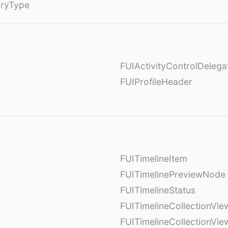
oryType
FUIActivityControlDelega
FUIProfileHeader
FUITimelineItem
FUITimelinePreviewNode
FUITimelineStatus
FUITimelineCollectionVie
FUITimelineCollectionVi