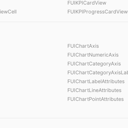
FUIKPICardView
iewCell
FUIKPIProgressCardView
FUIChartAxis
FUIChartNumericAxis
FUIChartCategoryAxis
FUIChartCategoryAxisLab
FUIChartLabelAttributes
FUIChartLineAttributes
FUIChartPointAttributes