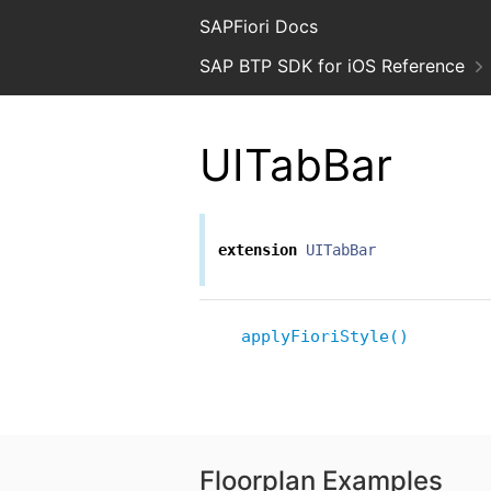
SAPFiori Docs
SAP BTP SDK for iOS Reference
UITabBar
extension
UITabBar
applyFioriStyle()
Floorplan Examples