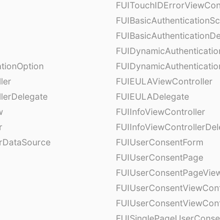
FUITouchIDErrorViewCont
FUIBasicAuthenticationS
FUIBasicAuthenticationDe
FUIDynamicAuthenticati
tionOption
FUIDynamicAuthenticatio
ler
FUIEULAViewController
lerDelegate
FUIEULADelegate
w
FUIInfoViewController
r
FUIInfoViewControllerDel
erDataSource
FUIUserConsentForm
FUIUserConsentPage
FUIUserConsentPageView
FUIUserConsentViewCont
FUIUserConsentViewCont
FUISinglePageUserCons