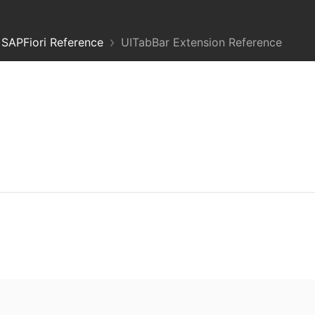
SAPFiori Reference
UITabBar Extension Reference