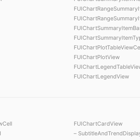
l
FUIChartRangeSummaryI
FUIChartRangeSummaryI
FUIChartSummaryItemBa
FUIChartSummaryItemTy
l
FUIChartPlotTableViewCe
FUIChartPlotView
FUIChartLegendTableVie
FUIChartLegendView
wCell
FUIChartCardView
l
– SubtitleAndTrendDispl