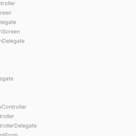
roller
creen
legate
onScreen
nDelegate
egate
Controller
roller
rollerDelegate
entForm