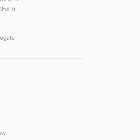
tForm
egate
ew