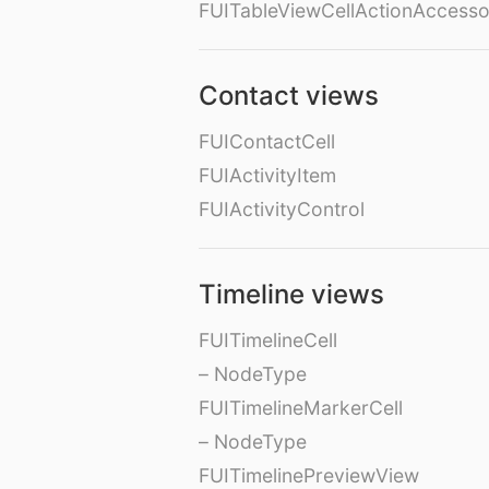
FUITableViewCellActionAccess
Contact views
FUIContactCell
FUIActivityItem
FUIActivityControl
Timeline views
FUITimelineCell
– NodeType
FUITimelineMarkerCell
– NodeType
FUITimelinePreviewView