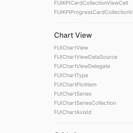
FUIKPICardCollectionViewCell
FUIKPIProgressCardCollectionV
Chart View
FUIChartView
FUIChartViewDataSource
FUIChartViewDelegate
FUIChartType
FUIChartPlotItem
FUIChartSeries
FUIChartSeriesCollection
FUIChartAxisId