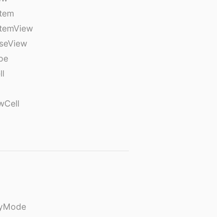
tem
temView
seView
pe
ll
wCell
ayMode