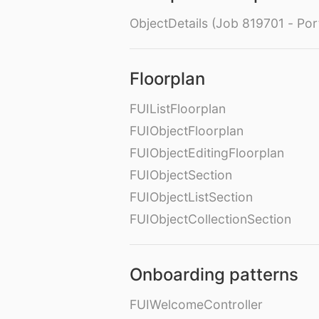
ObjectDetails (Job 819701 - Port
Floorplan
FUIListFloorplan
FUIObjectFloorplan
FUIObjectEditingFloorplan
FUIObjectSection
FUIObjectListSection
FUIObjectCollectionSection
Onboarding patterns
FUIWelcomeController