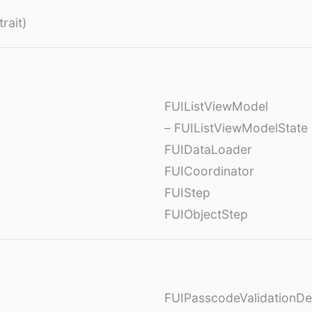
rait)
FUIListViewModel
– FUIListViewModelState
FUIDataLoader
FUICoordinator
FUIStep
FUIObjectStep
FUIPasscodeValidationDe