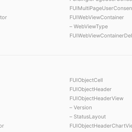
FUIMultiPageUserConsen
tor
FUIWebViewContainer
– WebViewType
FUIWebViewContainerDel
FUIObjectCell
FUIObjectHeader
FUIObjectHeaderView
– Version
– StatusLayout
or
FUIObjectHeaderChartVi