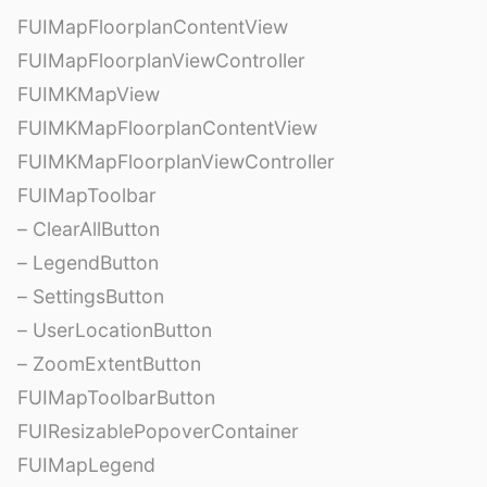
FUIMapFloorplanContentView
FUIMapFloorplanViewController
FUIMKMapView
FUIMKMapFloorplanContentView
FUIMKMapFloorplanViewController
FUIMapToolbar
– ClearAllButton
– LegendButton
– SettingsButton
– UserLocationButton
– ZoomExtentButton
FUIMapToolbarButton
FUIResizablePopoverContainer
FUIMapLegend