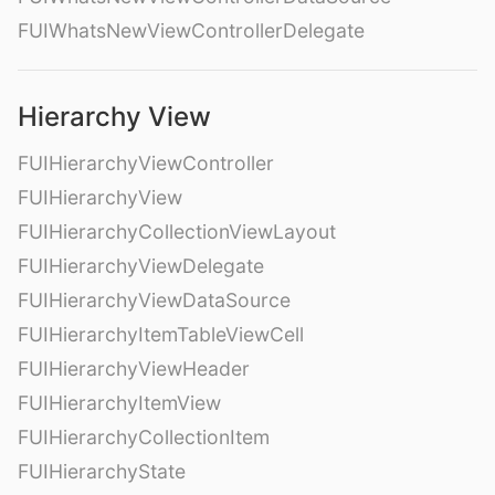
FUIWhatsNewViewControllerDelegate
Hierarchy View
FUIHierarchyViewController
FUIHierarchyView
FUIHierarchyCollectionViewLayout
FUIHierarchyViewDelegate
FUIHierarchyViewDataSource
FUIHierarchyItemTableViewCell
FUIHierarchyViewHeader
FUIHierarchyItemView
FUIHierarchyCollectionItem
FUIHierarchyState