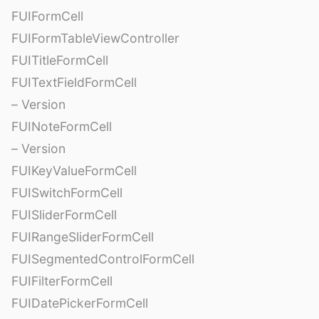
FUIFormCell
FUIFormTableViewController
FUITitleFormCell
FUITextFieldFormCell
– Version
FUINoteFormCell
– Version
FUIKeyValueFormCell
FUISwitchFormCell
FUISliderFormCell
FUIRangeSliderFormCell
FUISegmentedControlFormCell
FUIFilterFormCell
FUIDatePickerFormCell