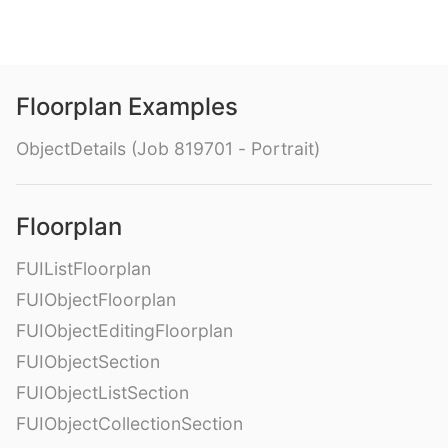
Floorplan Examples
ObjectDetails (Job 819701 - Portrait)
Floorplan
FUIListFloorplan
FUIObjectFloorplan
FUIObjectEditingFloorplan
FUIObjectSection
FUIObjectListSection
FUIObjectCollectionSection