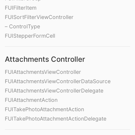
FUIFilterItem
FUISortFilterViewController
– ControlType
FUIStepperFormCell
Attachments Controller
FUIAttachmentsViewController
FUIAttachmentsViewControllerDataSource
FUIAttachmentsViewControllerDelegate
FUIAttachmentAction
FUITakePhotoAttachmentAction
FUITakePhotoAttachmentActionDelegate