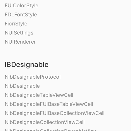
FUIColorStyle
FDLFontStyle
FioriStyle
NUISettings
NUIRenderer
IBDesignable
NibDesignableProtocol
NibDesignable
NibDesignableTableViewCell
NibDesignableFUIBaseTableViewCell
NibDesignableFUIBaseCollectionViewCell
NibDesignableCollectionViewCell