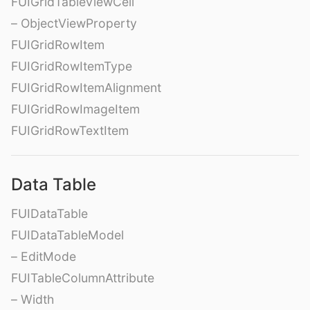
FUIGridTableViewCell
– ObjectViewProperty
FUIGridRowItem
FUIGridRowItemType
FUIGridRowItemAlignment
FUIGridRowImageItem
FUIGridRowTextItem
Data Table
FUIDataTable
FUIDataTableModel
– EditMode
FUITableColumnAttribute
– Width