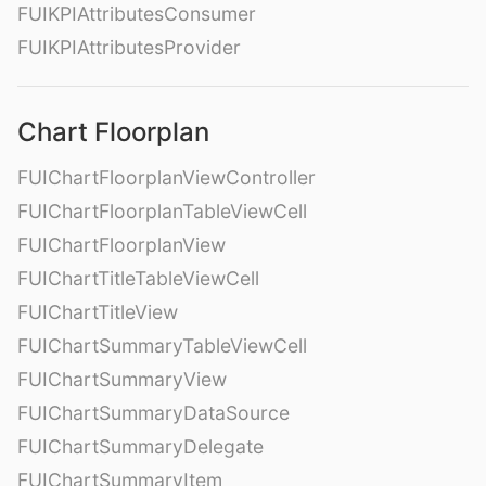
FUIKPIAttributesConsumer
FUIKPIAttributesProvider
Chart Floorplan
FUIChartFloorplanViewController
FUIChartFloorplanTableViewCell
FUIChartFloorplanView
FUIChartTitleTableViewCell
FUIChartTitleView
FUIChartSummaryTableViewCell
FUIChartSummaryView
FUIChartSummaryDataSource
FUIChartSummaryDelegate
FUIChartSummaryItem