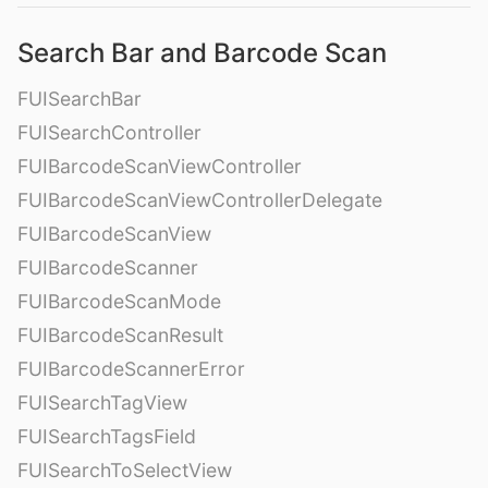
Search Bar and Barcode Scan
FUISearchBar
FUISearchController
FUIBarcodeScanViewController
FUIBarcodeScanViewControllerDelegate
FUIBarcodeScanView
FUIBarcodeScanner
FUIBarcodeScanMode
FUIBarcodeScanResult
FUIBarcodeScannerError
FUISearchTagView
FUISearchTagsField
FUISearchToSelectView