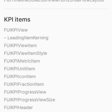
KPI items
FUIKPIView
– LeadingItemKerning
FUIKPIViewItem
FUIKPIViewItemStyle
FUIKPIMetricItem
FUIKPIUnitItem
FUIKPIIconItem
FUIKPIFractionItem
FUIKPIProgressView
FUIKPIProgressViewSize
FUIKPIHeader