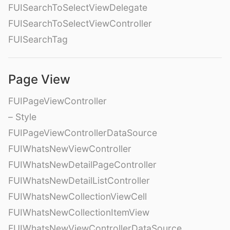
FUISearchToSelectViewDelegate
FUISearchToSelectViewController
FUISearchTag
Page View
FUIPageViewController
– Style
FUIPageViewControllerDataSource
FUIWhatsNewViewController
FUIWhatsNewDetailPageController
FUIWhatsNewDetailListController
FUIWhatsNewCollectionViewCell
FUIWhatsNewCollectionItemView
FUIWhatsNewViewControllerDataSource