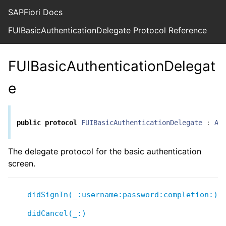
SAPFiori Docs
FUIBasicAuthenticationDelegate Protocol Reference
FUIBasicAuthenticationDelegat
e
public
protocol
FUIBasicAuthenticationDelegate
:
An
The delegate protocol for the basic authentication
screen.
didSignIn(_:username:password:completion:)
didCancel(_:)