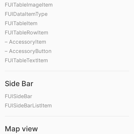
FUITableImageItem
FUIDataItemType
FUITableItem
FUITableRowItem
– AccessoryItem
– AccessoryButton
FUITableTextItem
Side Bar
FUISideBar
FUISideBarListItem
Map view