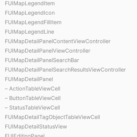
FUIMapLegendItem
FUIMapLegendIcon
FUIMapLegendFillItem
FUIMapLegendLine
FUIMapDetailPanelContentViewController
FUIMapDetailPanelViewController
FUIMapDetailPanelSearchBar
FUIMapDetailPanelSearchResultsViewController
FUIMapDetailPanel
– ActionTableViewCell
– ButtonTableViewCell
– StatusTableViewCell
FUIMapDetailTagObjectTableViewCell
FUIMapDetailStatusView
FUIEditingPanel