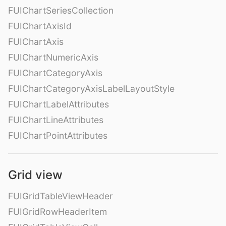
FUIChartSeriesCollection
FUIChartAxisId
FUIChartAxis
FUIChartNumericAxis
FUIChartCategoryAxis
FUIChartCategoryAxisLabelLayoutStyle
FUIChartLabelAttributes
FUIChartLineAttributes
FUIChartPointAttributes
Grid view
FUIGridTableViewHeader
FUIGridRowHeaderItem