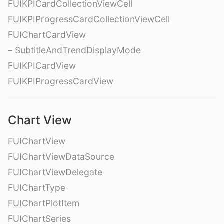
FUIKPICardCollectionViewCell
FUIKPIProgressCardCollectionViewCell
FUIChartCardView
– SubtitleAndTrendDisplayMode
FUIKPICardView
FUIKPIProgressCardView
Chart View
FUIChartView
FUIChartViewDataSource
FUIChartViewDelegate
FUIChartType
FUIChartPlotItem
FUIChartSeries