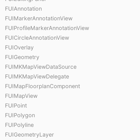
FUIAnnotation
FUIMarkerAnnotationView
FUIProfileMarkerAnnotationView
FUICircleAnnotationView
FUIOverlay
FUIGeometry
FUIMKMapViewDataSource
FUIMKMapViewDelegate
FUIMapFloorplanComponent
FUIMapView
FUIPoint
FUIPolygon
FUIPolyline
FUIGeometryLayer