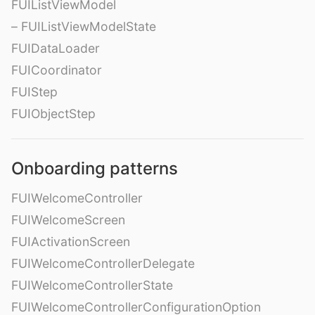
FUIListViewModel
– FUIListViewModelState
FUIDataLoader
FUICoordinator
FUIStep
FUIObjectStep
Onboarding patterns
FUIWelcomeController
FUIWelcomeScreen
FUIActivationScreen
FUIWelcomeControllerDelegate
FUIWelcomeControllerState
FUIWelcomeControllerConfigurationOption