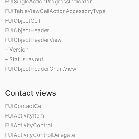
FUISingleActionProgressIndicator
FUITableViewCellActionAccessoryType
FUIObjectCell
FUIObjectHeader
FUIObjectHeaderView
– Version
– StatusLayout
FUIObjectHeaderChartView
Contact views
FUIContactCell
FUIActivityItem
FUIActivityControl
FUIActivityControlDelegate