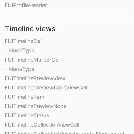
FUIProfileHeader
Timeline views
FUITimelineCell
– NodeType
FUITimelineMarkerCell
– NodeType
FUITimelinePreviewView
FUITimelinePreviewTableViewCell
FUITimelineItem
FUITimelinePreviewNode
FUITimelineStatus
FUITimelineCollectionViewCell
FUITimelineCollectionViewHorizontalFlowLayout