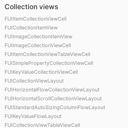
Collection views
FUIItemCollectionViewCell
FUICollectionItemView
FUIImageCollectionItemView
FUIImageCollectionViewCell
FUIItemCollectionViewTableViewCell
FUISimplePropertyCollectionViewCell
FUIKeyValueCollectionViewCell
FUICollectionViewLayout
FUIHorizontalFlowCollectionViewLayout
FUIHorizontalScrollCollectionViewLayout
FUIStandardAutoSizingColumnFlowLayout
FUIKeyValueFlowLayout
FUICollectionViewTableViewCell