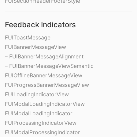
FUISectionHeaderFooterStyle
Feedback Indicators
FUIToastMessage
FUIBannerMessageView
– FUIBannerMessageAlignment
– FUIBannerMessageViewSemantic
FUIOfflineBannerMessageView
FUIProgressBannerMessageView
FUILoadingIndicatorView
FUIModalLoadingIndicatorView
FUIModalLoadingIndicator
FUIProcessingIndicatorView
FUIModalProcessingIndicator