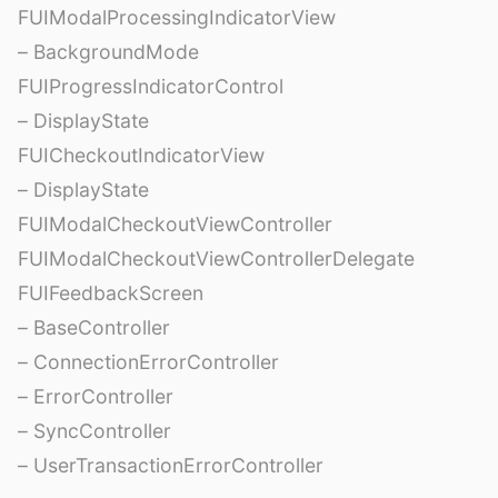
FUIModalProcessingIndicatorView
– BackgroundMode
FUIProgressIndicatorControl
– DisplayState
FUICheckoutIndicatorView
– DisplayState
FUIModalCheckoutViewController
FUIModalCheckoutViewControllerDelegate
FUIFeedbackScreen
– BaseController
– ConnectionErrorController
– ErrorController
– SyncController
– UserTransactionErrorController