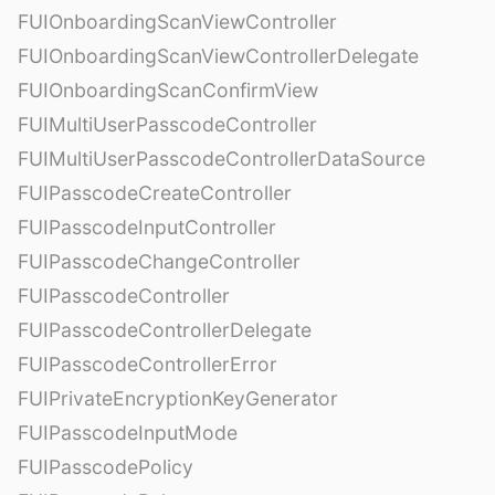
FUIOnboardingScanViewController
FUIOnboardingScanViewControllerDelegate
FUIOnboardingScanConfirmView
FUIMultiUserPasscodeController
FUIMultiUserPasscodeControllerDataSource
FUIPasscodeCreateController
FUIPasscodeInputController
FUIPasscodeChangeController
FUIPasscodeController
FUIPasscodeControllerDelegate
FUIPasscodeControllerError
FUIPrivateEncryptionKeyGenerator
FUIPasscodeInputMode
FUIPasscodePolicy