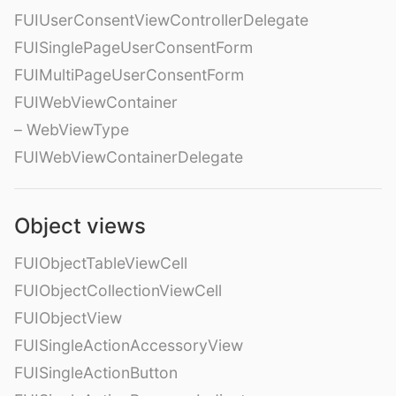
FUIUserConsentViewControllerDelegate
FUISinglePageUserConsentForm
FUIMultiPageUserConsentForm
FUIWebViewContainer
– WebViewType
FUIWebViewContainerDelegate
Object views
FUIObjectTableViewCell
FUIObjectCollectionViewCell
FUIObjectView
FUISingleActionAccessoryView
FUISingleActionButton