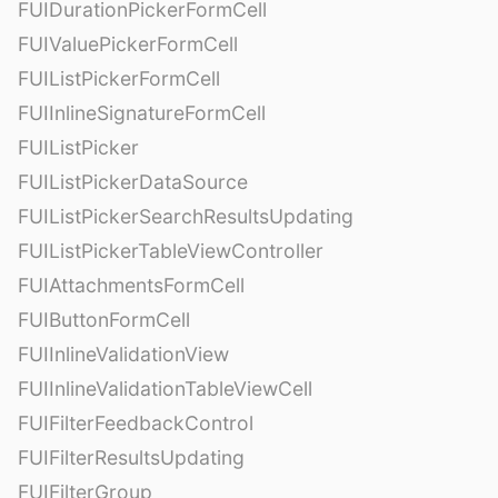
FUIDurationPickerFormCell
FUIValuePickerFormCell
FUIListPickerFormCell
FUIInlineSignatureFormCell
FUIListPicker
FUIListPickerDataSource
FUIListPickerSearchResultsUpdating
FUIListPickerTableViewController
FUIAttachmentsFormCell
FUIButtonFormCell
FUIInlineValidationView
FUIInlineValidationTableViewCell
FUIFilterFeedbackControl
FUIFilterResultsUpdating
FUIFilterGroup