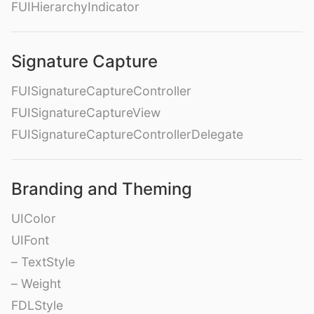
FUIHierarchyIndicator
Signature Capture
FUISignatureCaptureController
FUISignatureCaptureView
FUISignatureCaptureControllerDelegate
Branding and Theming
UIColor
UIFont
– TextStyle
– Weight
FDLStyle