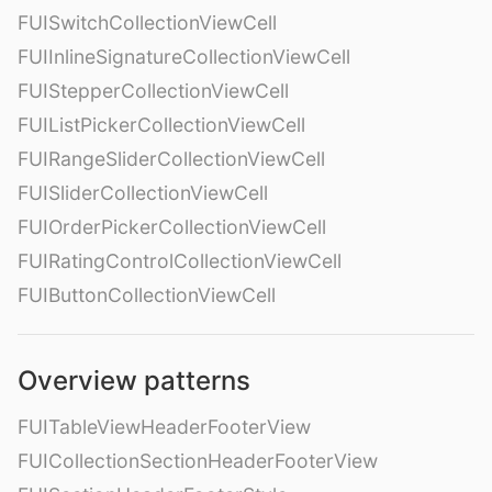
FUISwitchCollectionViewCell
FUIInlineSignatureCollectionViewCell
FUIStepperCollectionViewCell
FUIListPickerCollectionViewCell
FUIRangeSliderCollectionViewCell
FUISliderCollectionViewCell
FUIOrderPickerCollectionViewCell
FUIRatingControlCollectionViewCell
FUIButtonCollectionViewCell
Overview patterns
FUITableViewHeaderFooterView
FUICollectionSectionHeaderFooterView