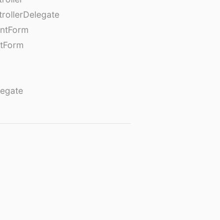
rollerDelegate
entForm
tForm
egate