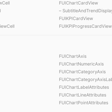
wCell
FUIChartCardView
l
– SubtitleAndTrendDispl
FUIKPICardView
iewCell
FUIKPIProgressCardView
FUIChartAxis
FUIChartNumericAxis
FUIChartCategoryAxis
FUIChartCategoryAxisLab
FUIChartLabelAttributes
FUIChartLineAttributes
FUIChartPointAttributes