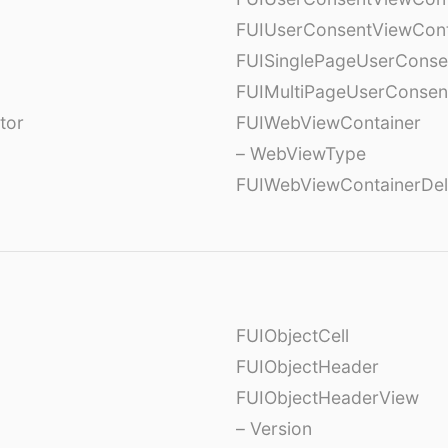
FUIUserConsentViewCont
FUISinglePageUserCons
FUIMultiPageUserConsen
tor
FUIWebViewContainer
– WebViewType
FUIWebViewContainerDel
FUIObjectCell
FUIObjectHeader
FUIObjectHeaderView
– Version