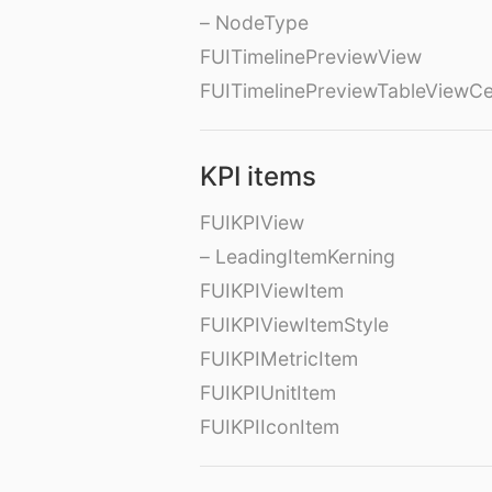
– NodeType
FUITimelinePreviewView
FUITimelinePreviewTableViewCe
KPI items
FUIKPIView
– LeadingItemKerning
FUIKPIViewItem
FUIKPIViewItemStyle
FUIKPIMetricItem
FUIKPIUnitItem
FUIKPIIconItem