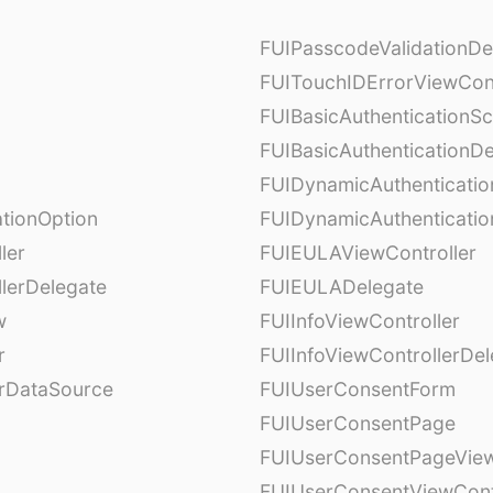
FUIPasscodeValidationDe
FUITouchIDErrorViewCont
FUIBasicAuthenticationS
FUIBasicAuthenticationDe
FUIDynamicAuthenticati
tionOption
FUIDynamicAuthenticatio
ler
FUIEULAViewController
lerDelegate
FUIEULADelegate
w
FUIInfoViewController
r
FUIInfoViewControllerDel
erDataSource
FUIUserConsentForm
FUIUserConsentPage
FUIUserConsentPageView
FUIUserConsentViewCont