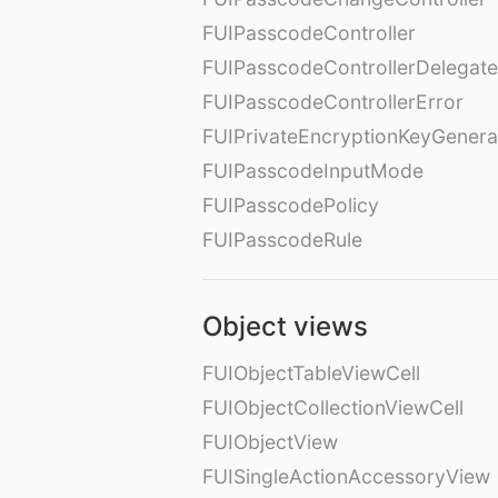
FUIPasscodeController
FUIPasscodeControllerDelegate
FUIPasscodeControllerError
FUIPrivateEncryptionKeyGenera
FUIPasscodeInputMode
FUIPasscodePolicy
FUIPasscodeRule
Object views
FUIObjectTableViewCell
FUIObjectCollectionViewCell
FUIObjectView
FUISingleActionAccessoryView