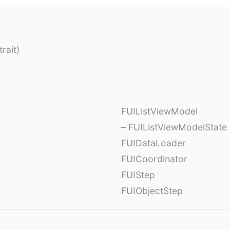
rait)
FUIListViewModel
– FUIListViewModelState
FUIDataLoader
FUICoordinator
FUIStep
FUIObjectStep