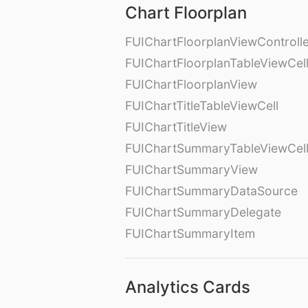
Chart Floorplan
FUIChartFloorplanViewControll
FUIChartFloorplanTableViewCel
FUIChartFloorplanView
FUIChartTitleTableViewCell
FUIChartTitleView
FUIChartSummaryTableViewCel
FUIChartSummaryView
FUIChartSummaryDataSource
FUIChartSummaryDelegate
FUIChartSummaryItem
Analytics Cards