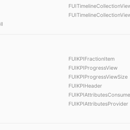
FUITimelineCollectionVie
FUITimelineCollectionVi
ll
FUIKPIFractionItem
FUIKPIProgressView
FUIKPIProgressViewSize
FUIKPIHeader
FUIKPIAttributesConsume
FUIKPIAttributesProvider