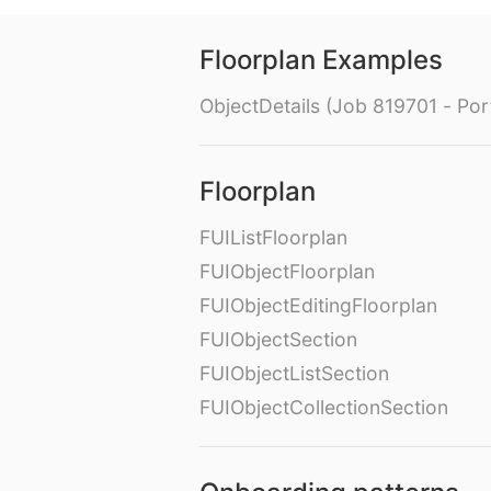
Floorplan Examples
ObjectDetails (Job 819701 - Port
Floorplan
FUIListFloorplan
FUIObjectFloorplan
FUIObjectEditingFloorplan
FUIObjectSection
FUIObjectListSection
FUIObjectCollectionSection