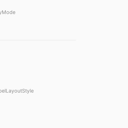
ayMode
elLayoutStyle