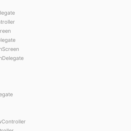
legate
roller
creen
legate
onScreen
nDelegate
egate
Controller
roller