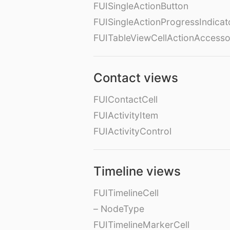
FUISingleActionButton
FUISingleActionProgressIndicat
FUITableViewCellActionAccess
Contact views
FUIContactCell
FUIActivityItem
FUIActivityControl
Timeline views
FUITimelineCell
– NodeType
FUITimelineMarkerCell