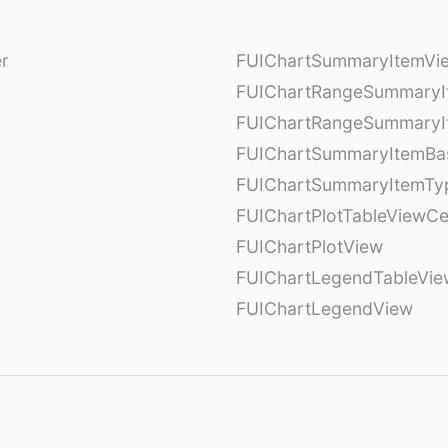
er
FUIChartSummaryItemVi
l
FUIChartRangeSummaryI
FUIChartRangeSummaryI
FUIChartSummaryItemBa
FUIChartSummaryItemTy
l
FUIChartPlotTableViewCe
FUIChartPlotView
FUIChartLegendTableVie
FUIChartLegendView