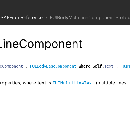
SAPFiori Reference
FUIBodyMultiLineComponent Protoc
LineComponent
eComponent
:
FUIBodyBaseComponent
where
Self
.
Text
:
FUIM
roperties, where text is
(multiple lines,
FUIMultiLineText