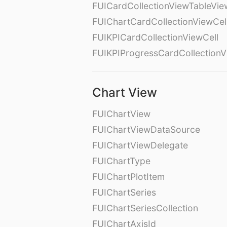
FUICardCollectionViewTableVie
FUIChartCardCollectionViewCel
FUIKPICardCollectionViewCell
FUIKPIProgressCardCollectionV
Chart View
FUIChartView
FUIChartViewDataSource
FUIChartViewDelegate
FUIChartType
FUIChartPlotItem
FUIChartSeries
FUIChartSeriesCollection
FUIChartAxisId