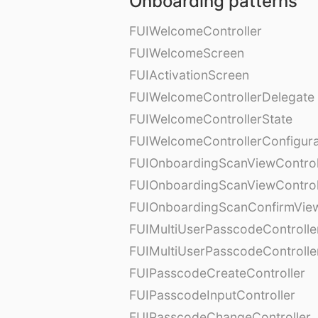
Onboarding patterns
FUIWelcomeController
FUIWelcomeScreen
FUIActivationScreen
FUIWelcomeControllerDelegate
FUIWelcomeControllerState
FUIWelcomeControllerConfigura
FUIOnboardingScanViewControl
FUIOnboardingScanViewControl
FUIOnboardingScanConfirmVie
FUIMultiUserPasscodeControlle
FUIMultiUserPasscodeControll
FUIPasscodeCreateController
FUIPasscodeInputController
FUIPasscodeChangeController