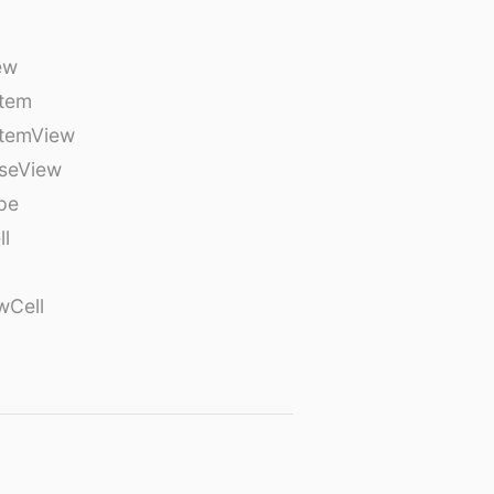
ew
tem
temView
seView
pe
ll
wCell