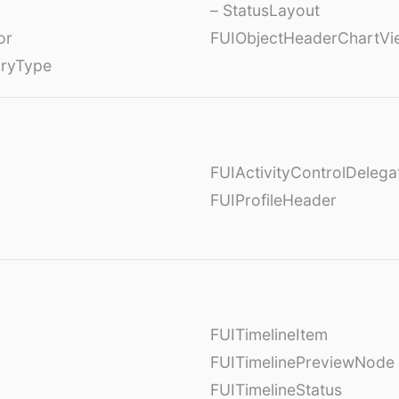
– StatusLayout
or
FUIObjectHeaderChartVi
oryType
FUIActivityControlDelega
FUIProfileHeader
FUITimelineItem
FUITimelinePreviewNode
FUITimelineStatus