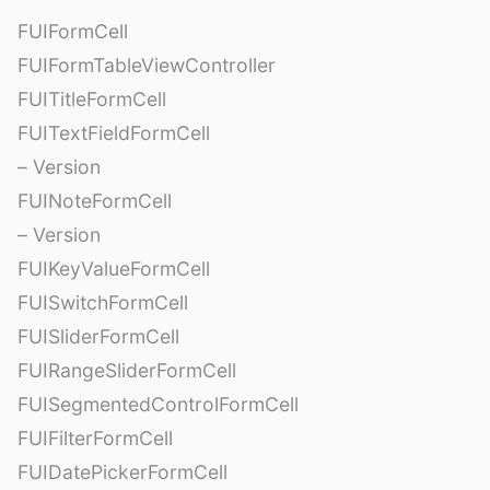
FUIFormCell
FUIFormTableViewController
FUITitleFormCell
FUITextFieldFormCell
– Version
FUINoteFormCell
– Version
FUIKeyValueFormCell
FUISwitchFormCell
FUISliderFormCell
FUIRangeSliderFormCell
FUISegmentedControlFormCell
FUIFilterFormCell
FUIDatePickerFormCell