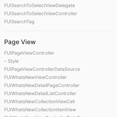
FUISearchToSelectViewDelegate
FUISearchToSelectViewController
FUISearchTag
Page View
FUIPageViewController
– Style
FUIPageViewControllerDataSource
FUIWhatsNewViewController
FUIWhatsNewDetailPageController
FUIWhatsNewDetailListController
FUIWhatsNewCollectionViewCell
FUIWhatsNewCollectionItemView