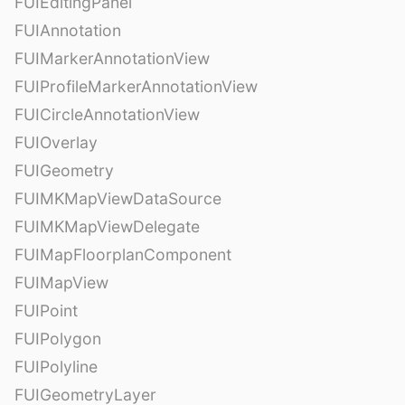
FUIEditingPanel
FUIAnnotation
FUIMarkerAnnotationView
FUIProfileMarkerAnnotationView
FUICircleAnnotationView
FUIOverlay
FUIGeometry
FUIMKMapViewDataSource
FUIMKMapViewDelegate
FUIMapFloorplanComponent
FUIMapView
FUIPoint
FUIPolygon
FUIPolyline
FUIGeometryLayer