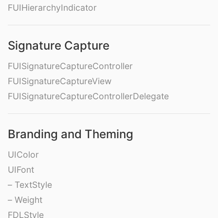
FUIHierarchyIndicator
Signature Capture
FUISignatureCaptureController
FUISignatureCaptureView
FUISignatureCaptureControllerDelegate
Branding and Theming
UIColor
UIFont
– TextStyle
– Weight
FDLStyle