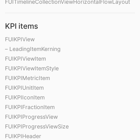
FUITimelineCollectionViewHorizontalFlowLayout
KPI items
FUIKPIView
– LeadingItemKerning
FUIKPIViewItem
FUIKPIViewItemStyle
FUIKPIMetricItem
FUIKPIUnitItem
FUIKPIIconItem
FUIKPIFractionItem
FUIKPIProgressView
FUIKPIProgressViewSize
FUIKPIHeader