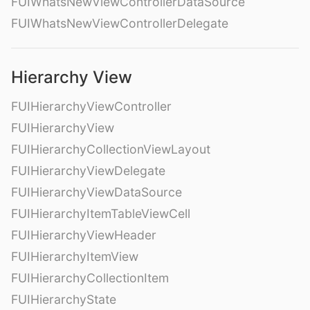
FUIWhatsNewViewControllerDataSource
FUIWhatsNewViewControllerDelegate
Hierarchy View
FUIHierarchyViewController
FUIHierarchyView
FUIHierarchyCollectionViewLayout
FUIHierarchyViewDelegate
FUIHierarchyViewDataSource
FUIHierarchyItemTableViewCell
FUIHierarchyViewHeader
FUIHierarchyItemView
FUIHierarchyCollectionItem
FUIHierarchyState