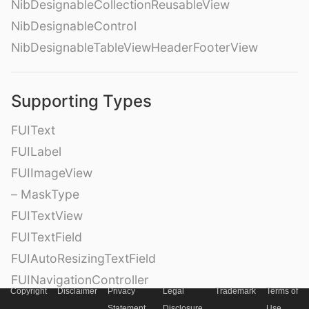
NibDesignableCollectionReusableView
NibDesignableControl
NibDesignableTableViewHeaderFooterView
Supporting Types
FUIText
FUILabel
FUIImageView
– MaskType
FUITextView
FUITextField
FUIAutoResizingTextField
FUINavigationController
Copyright
Disclaimer
Privacy
Legal
Trademark
Terms of
FUINavigationBar
Statement
Disclosure
Use