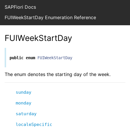
SAPFiori Docs
FUIWeekStartDay Enumeration Reference
FUIWeekStartDay
public
enum
FUIWeekStartDay
The enum denotes the starting day of the week.
sunday
monday
saturday
localeSpecific