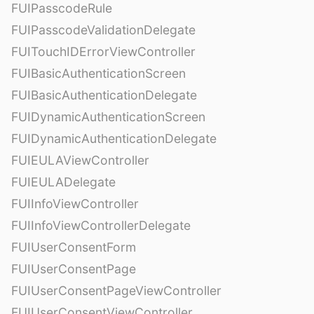
FUIPasscodeRule
FUIPasscodeValidationDelegate
FUITouchIDErrorViewController
FUIBasicAuthenticationScreen
FUIBasicAuthenticationDelegate
FUIDynamicAuthenticationScreen
FUIDynamicAuthenticationDelegate
FUIEULAViewController
FUIEULADelegate
FUIInfoViewController
FUIInfoViewControllerDelegate
FUIUserConsentForm
FUIUserConsentPage
FUIUserConsentPageViewController
FUIUserConsentViewController