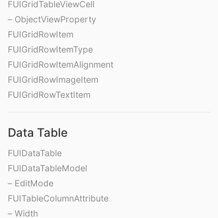
FUIGridTableViewCell
– ObjectViewProperty
FUIGridRowItem
FUIGridRowItemType
FUIGridRowItemAlignment
FUIGridRowImageItem
FUIGridRowTextItem
Data Table
FUIDataTable
FUIDataTableModel
– EditMode
FUITableColumnAttribute
– Width