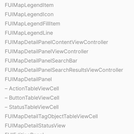
FUIMapLegendItem
FUIMapLegendIcon
FUIMapLegendFillItem
FUIMapLegendLine
FUIMapDetailPanelContentViewController
FUIMapDetailPanelViewController
FUIMapDetailPanelSearchBar
FUIMapDetailPanelSearchResultsViewController
FUIMapDetailPanel
– ActionTableViewCell
– ButtonTableViewCell
– StatusTableViewCell
FUIMapDetailTagObjectTableViewCell
FUIMapDetailStatusView