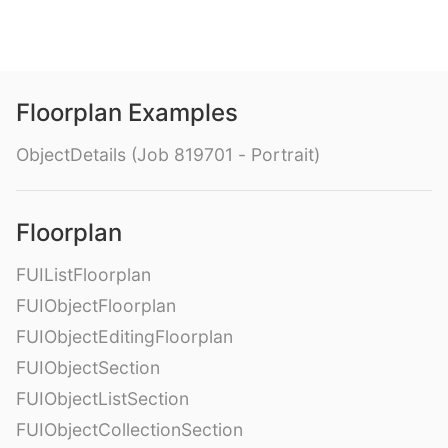
Floorplan Examples
ObjectDetails (Job 819701 - Portrait)
Floorplan
FUIListFloorplan
FUIObjectFloorplan
FUIObjectEditingFloorplan
FUIObjectSection
FUIObjectListSection
FUIObjectCollectionSection