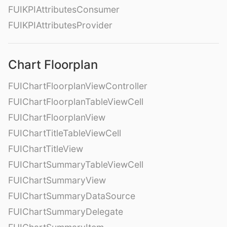
FUIKPIAttributesConsumer
FUIKPIAttributesProvider
Chart Floorplan
FUIChartFloorplanViewController
FUIChartFloorplanTableViewCell
FUIChartFloorplanView
FUIChartTitleTableViewCell
FUIChartTitleView
FUIChartSummaryTableViewCell
FUIChartSummaryView
FUIChartSummaryDataSource
FUIChartSummaryDelegate