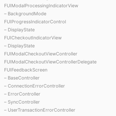
FUIModalProcessingIndicatorView
– BackgroundMode
FUIProgressIndicatorControl
– DisplayState
FUICheckoutIndicatorView
– DisplayState
FUIModalCheckoutViewController
FUIModalCheckoutViewControllerDelegate
FUIFeedbackScreen
– BaseController
– ConnectionErrorController
– ErrorController
– SyncController
– UserTransactionErrorController