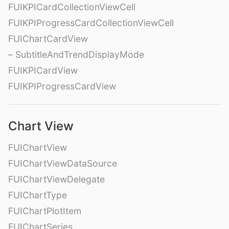
FUIKPICardCollectionViewCell
FUIKPIProgressCardCollectionViewCell
FUIChartCardView
– SubtitleAndTrendDisplayMode
FUIKPICardView
FUIKPIProgressCardView
Chart View
FUIChartView
FUIChartViewDataSource
FUIChartViewDelegate
FUIChartType
FUIChartPlotItem
FUIChartSeries