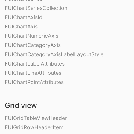
FUIChartSeriesCollection
FUIChartAxisId
FUIChartAxis
FUIChartNumericAxis
FUIChartCategoryAxis
FUIChartCategoryAxisLabelLayoutStyle
FUIChartLabelAttributes
FUIChartLineAttributes
FUIChartPointAttributes
Grid view
FUIGridTableViewHeader
FUIGridRowHeaderItem