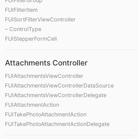
FUIFilterGroup
FUIFilterItem
FUISortFilterViewController
– ControlType
FUIStepperFormCell
Attachments Controller
FUIAttachmentsViewController
FUIAttachmentsViewControllerDataSource
FUIAttachmentsViewControllerDelegate
FUIAttachmentAction
FUITakePhotoAttachmentAction
FUITakePhotoAttachmentActionDelegate