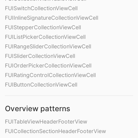
FUISwitchCollectionViewCell
FUIInlineSignatureCollectionViewCell
FUIStepperCollectionViewCell
FUIListPickerCollectionViewCell
FUIRangeSliderCollectionViewCell
FUISliderCollectionViewCell
FUIOrderPickerCollectionViewCell
FUIRatingControlCollectionViewCell
FUIButtonCollectionViewCell
Overview patterns
FUITableViewHeaderFooterView
FUICollectionSectionHeaderFooterView