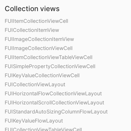
Collection views
FUIItemCollectionViewCell
FUICollectionItemView
FUIImageCollectionItemView
FUIImageCollectionViewCell
FUIItemCollectionViewTableViewCell
FUISimplePropertyCollectionViewCell
FUIKeyValueCollectionViewCell
FUICollectionViewLayout
FUIHorizontalFlowCollectionViewLayout
FUIHorizontalScrollCollectionViewLayout
FUIStandardAutoSizingColumnFlowLayout
FUIKeyValueFlowLayout
FUICollectionViewTableViewCell