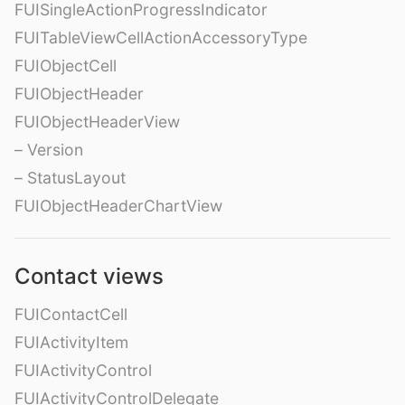
FUISingleActionProgressIndicator
FUITableViewCellActionAccessoryType
FUIObjectCell
FUIObjectHeader
FUIObjectHeaderView
– Version
– StatusLayout
FUIObjectHeaderChartView
Contact views
FUIContactCell
FUIActivityItem
FUIActivityControl
FUIActivityControlDelegate