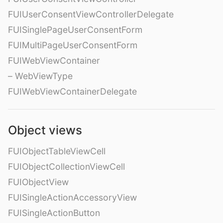
FUIUserConsentViewControllerDelegate
FUISinglePageUserConsentForm
FUIMultiPageUserConsentForm
FUIWebViewContainer
– WebViewType
FUIWebViewContainerDelegate
Object views
FUIObjectTableViewCell
FUIObjectCollectionViewCell
FUIObjectView
FUISingleActionAccessoryView
FUISingleActionButton