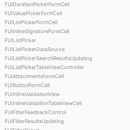
FUIDurationPickerFormCell
FUIValuePickerFormCell
FUIListPickerFormCell
FUIInlineSignatureFormCell
FUIListPicker
FUIListPickerDataSource
FUIListPickerSearchResultsUpdating
FUIListPickerTableViewController
FUIAttachmentsFormCell
FUIButtonFormCell
FUIInlineValidationView
FUIInlineValidationTableViewCell
FUIFilterFeedbackControl
FUIFilterResultsUpdating