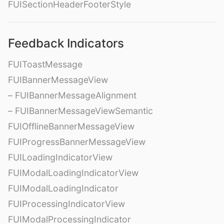
FUISectionHeaderFooterStyle
Feedback Indicators
FUIToastMessage
FUIBannerMessageView
– FUIBannerMessageAlignment
– FUIBannerMessageViewSemantic
FUIOfflineBannerMessageView
FUIProgressBannerMessageView
FUILoadingIndicatorView
FUIModalLoadingIndicatorView
FUIModalLoadingIndicator
FUIProcessingIndicatorView
FUIModalProcessingIndicator