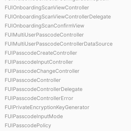
FUIOnboardingScanViewController
FUIOnboardingScanViewControllerDelegate
FUIOnboardingScanConfirmView
FUIMultiUserPasscodeController
FUIMultiUserPasscodeControllerDataSource
FUIPasscodeCreateController
FUIPasscodeInputController
FUIPasscodeChangeController
FUIPasscodeController
FUIPasscodeControllerDelegate
FUIPasscodeControllerError
FUIPrivateEncryptionKeyGenerator
FUIPasscodeInputMode
FUIPasscodePolicy