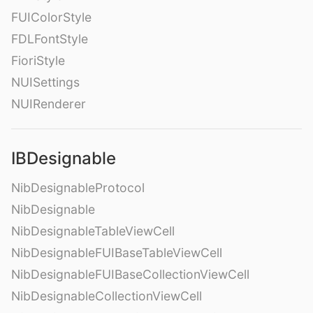
FUIColorStyle
FDLFontStyle
FioriStyle
NUISettings
NUIRenderer
IBDesignable
NibDesignableProtocol
NibDesignable
NibDesignableTableViewCell
NibDesignableFUIBaseTableViewCell
NibDesignableFUIBaseCollectionViewCell
NibDesignableCollectionViewCell