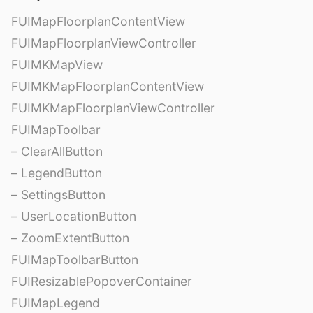
FUIMapFloorplanContentView
FUIMapFloorplanViewController
FUIMKMapView
FUIMKMapFloorplanContentView
FUIMKMapFloorplanViewController
FUIMapToolbar
– ClearAllButton
– LegendButton
– SettingsButton
– UserLocationButton
– ZoomExtentButton
FUIMapToolbarButton
FUIResizablePopoverContainer
FUIMapLegend