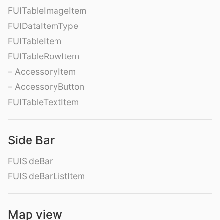
FUITableImageItem
FUIDataItemType
FUITableItem
FUITableRowItem
– AccessoryItem
– AccessoryButton
FUITableTextItem
Side Bar
FUISideBar
FUISideBarListItem
Map view