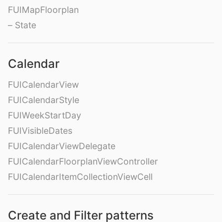
FUIMapFloorplan
– State
Calendar
FUICalendarView
FUICalendarStyle
FUIWeekStartDay
FUIVisibleDates
FUICalendarViewDelegate
FUICalendarFloorplanViewController
FUICalendarItemCollectionViewCell
Create and Filter patterns