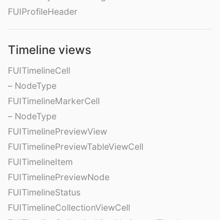
FUIProfileHeader
Timeline views
FUITimelineCell
– NodeType
FUITimelineMarkerCell
– NodeType
FUITimelinePreviewView
FUITimelinePreviewTableViewCell
FUITimelineItem
FUITimelinePreviewNode
FUITimelineStatus
FUITimelineCollectionViewCell