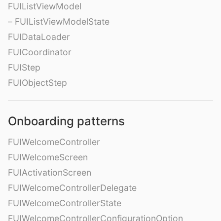
FUIListViewModel
– FUIListViewModelState
FUIDataLoader
FUICoordinator
FUIStep
FUIObjectStep
Onboarding patterns
FUIWelcomeController
FUIWelcomeScreen
FUIActivationScreen
FUIWelcomeControllerDelegate
FUIWelcomeControllerState
FUIWelcomeControllerConfigurationOption