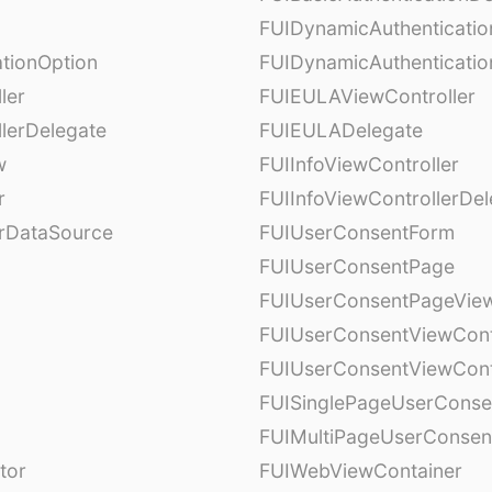
FUIDynamicAuthenticati
tionOption
FUIDynamicAuthenticatio
ler
FUIEULAViewController
lerDelegate
FUIEULADelegate
w
FUIInfoViewController
r
FUIInfoViewControllerDel
erDataSource
FUIUserConsentForm
FUIUserConsentPage
FUIUserConsentPageView
FUIUserConsentViewCont
FUIUserConsentViewCont
FUISinglePageUserCons
FUIMultiPageUserConsen
tor
FUIWebViewContainer