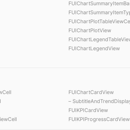
FUIChartSummaryItemBa
FUIChartSummaryItemTy
l
FUIChartPlotTableViewCe
FUIChartPlotView
FUIChartLegendTableVie
FUIChartLegendView
wCell
FUIChartCardView
l
– SubtitleAndTrendDispl
FUIKPICardView
iewCell
FUIKPIProgressCardView