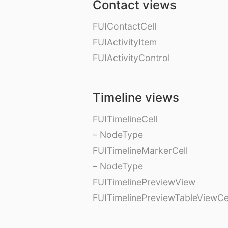
Contact views
FUIContactCell
FUIActivityItem
FUIActivityControl
Timeline views
FUITimelineCell
– NodeType
FUITimelineMarkerCell
– NodeType
FUITimelinePreviewView
FUITimelinePreviewTableViewCe