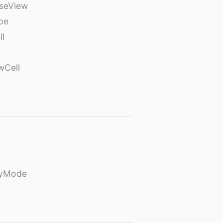
seView
pe
ll
wCell
ayMode