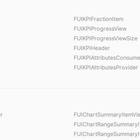
FUIKPIFractionItem
FUIKPIProgressView
FUIKPIProgressViewSize
FUIKPIHeader
FUIKPIAttributesConsume
FUIKPIAttributesProvider
er
FUIChartSummaryItemVi
l
FUIChartRangeSummaryI
FUIChartRangeSummaryI