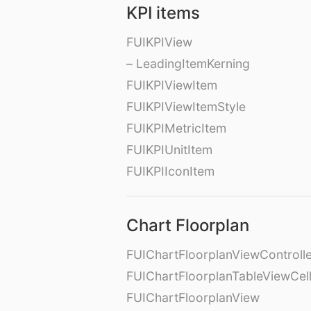
KPI items
FUIKPIView
– LeadingItemKerning
FUIKPIViewItem
FUIKPIViewItemStyle
FUIKPIMetricItem
FUIKPIUnitItem
FUIKPIIconItem
Chart Floorplan
FUIChartFloorplanViewControll
FUIChartFloorplanTableViewCel
FUIChartFloorplanView