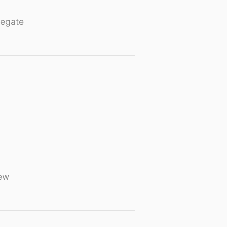
egate
ew