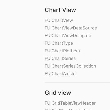
Chart View
FUIChartView
FUIChartViewDataSource
FUIChartViewDelegate
FUIChartType
FUIChartPlotItem
FUIChartSeries
FUIChartSeriesCollection
FUIChartAxisId
Grid view
FUIGridTableViewHeader