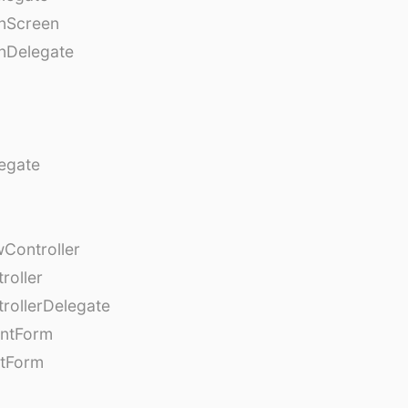
onScreen
nDelegate
egate
Controller
roller
rollerDelegate
entForm
tForm