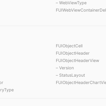
– WebViewType
FUIWebViewContainerDel
FUIObjectCell
FUIObjectHeader
FUIObjectHeaderView
– Version
– StatusLayout
or
FUIObjectHeaderChartVi
oryType