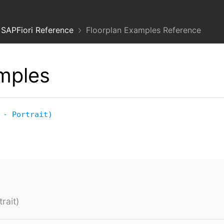
SAPFiori Reference
Floorplan Examples Reference
mples
 - Portrait)
rait)