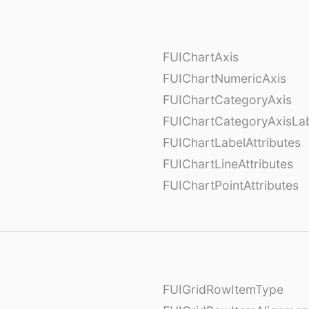
FUIChartAxis
FUIChartNumericAxis
FUIChartCategoryAxis
FUIChartCategoryAxisLab
FUIChartLabelAttributes
FUIChartLineAttributes
FUIChartPointAttributes
FUIGridRowItemType