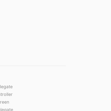
legate
roller
creen
legate