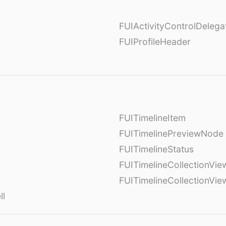
FUIActivityControlDelega
FUIProfileHeader
FUITimelineItem
FUITimelinePreviewNode
FUITimelineStatus
FUITimelineCollectionVie
FUITimelineCollectionVi
ll