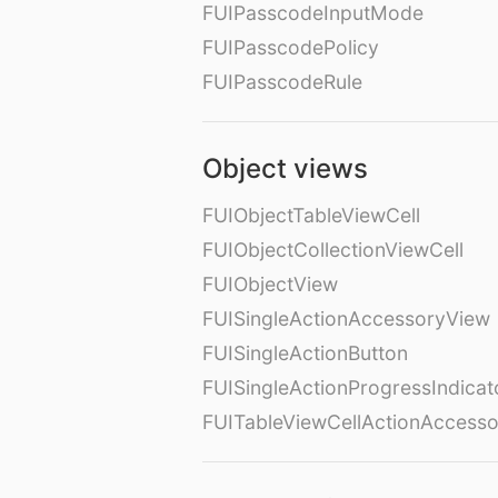
FUIPasscodeInputMode
FUIPasscodePolicy
FUIPasscodeRule
Object views
FUIObjectTableViewCell
FUIObjectCollectionViewCell
FUIObjectView
FUISingleActionAccessoryView
FUISingleActionButton
FUISingleActionProgressIndicat
FUITableViewCellActionAccess