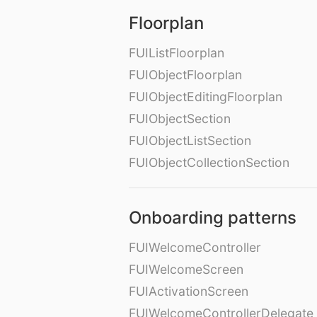
Floorplan
FUIListFloorplan
FUIObjectFloorplan
FUIObjectEditingFloorplan
FUIObjectSection
FUIObjectListSection
FUIObjectCollectionSection
Onboarding patterns
FUIWelcomeController
FUIWelcomeScreen
FUIActivationScreen
FUIWelcomeControllerDelegate