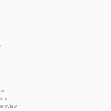
r
ew
tem
temView