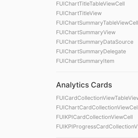
FUIChartTitleTableViewCell
FUIChartTitleView
FUIChartSummaryTableViewCel
FUIChartSummaryView
FUIChartSummaryDataSource
FUIChartSummaryDelegate
FUIChartSummaryItem
Analytics Cards
FUICardCollectionViewTableVie
FUIChartCardCollectionViewCel
FUIKPICardCollectionViewCell
FUIKPIProgressCardCollectionV