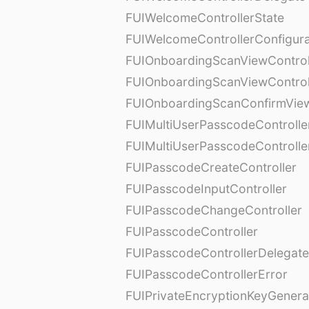
FUIWelcomeControllerState
FUIWelcomeControllerConfigura
FUIOnboardingScanViewControl
FUIOnboardingScanViewControl
FUIOnboardingScanConfirmVie
FUIMultiUserPasscodeControlle
FUIMultiUserPasscodeControll
FUIPasscodeCreateController
FUIPasscodeInputController
FUIPasscodeChangeController
FUIPasscodeController
FUIPasscodeControllerDelegate
FUIPasscodeControllerError
FUIPrivateEncryptionKeyGenera