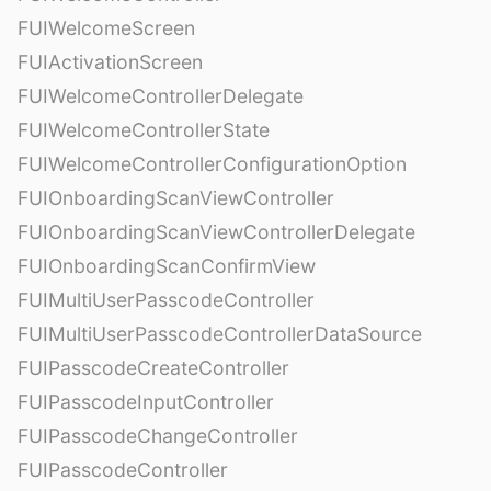
FUIWelcomeScreen
FUIActivationScreen
FUIWelcomeControllerDelegate
FUIWelcomeControllerState
FUIWelcomeControllerConfigurationOption
FUIOnboardingScanViewController
FUIOnboardingScanViewControllerDelegate
FUIOnboardingScanConfirmView
FUIMultiUserPasscodeController
FUIMultiUserPasscodeControllerDataSource
FUIPasscodeCreateController
FUIPasscodeInputController
FUIPasscodeChangeController
FUIPasscodeController