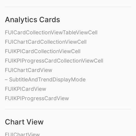
Analytics Cards
FUICardCollectionViewTableViewCell
FUIChartCardCollectionViewCell
FUIKPICardCollectionViewCell
FUIKPIProgressCardCollectionViewCell
FUIChartCardView
– SubtitleAndTrendDisplayMode
FUIKPICardView
FUIKPIProgressCardView
Chart View
FUIChartView