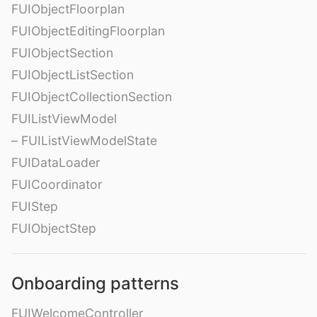
FUIObjectFloorplan
FUIObjectEditingFloorplan
FUIObjectSection
FUIObjectListSection
FUIObjectCollectionSection
FUIListViewModel
– FUIListViewModelState
FUIDataLoader
FUICoordinator
FUIStep
FUIObjectStep
Onboarding patterns
FUIWelcomeController