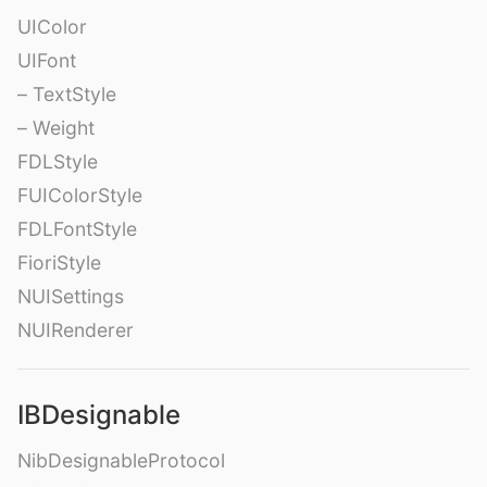
UIColor
UIFont
– TextStyle
– Weight
FDLStyle
FUIColorStyle
FDLFontStyle
FioriStyle
NUISettings
NUIRenderer
IBDesignable
NibDesignableProtocol