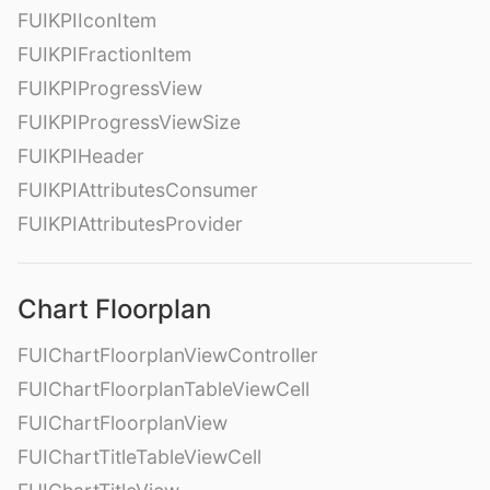
FUIKPIIconItem
FUIKPIFractionItem
FUIKPIProgressView
FUIKPIProgressViewSize
FUIKPIHeader
FUIKPIAttributesConsumer
FUIKPIAttributesProvider
Chart Floorplan
FUIChartFloorplanViewController
FUIChartFloorplanTableViewCell
FUIChartFloorplanView
FUIChartTitleTableViewCell