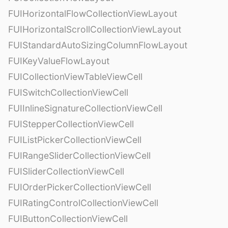
FUIHorizontalFlowCollectionViewLayout
FUIHorizontalScrollCollectionViewLayout
FUIStandardAutoSizingColumnFlowLayout
FUIKeyValueFlowLayout
FUICollectionViewTableViewCell
FUISwitchCollectionViewCell
FUIInlineSignatureCollectionViewCell
FUIStepperCollectionViewCell
FUIListPickerCollectionViewCell
FUIRangeSliderCollectionViewCell
FUISliderCollectionViewCell
FUIOrderPickerCollectionViewCell
FUIRatingControlCollectionViewCell
FUIButtonCollectionViewCell