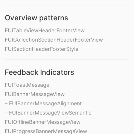
Overview patterns
FUITableViewHeaderFooterView
FUICollectionSectionHeaderFooterView
FUISectionHeaderFooterStyle
Feedback Indicators
FUIToastMessage
FUIBannerMessageView
– FUIBannerMessageAlignment
– FUIBannerMessageViewSemantic
FUIOfflineBannerMessageView
FUIProgressBannerMessageView