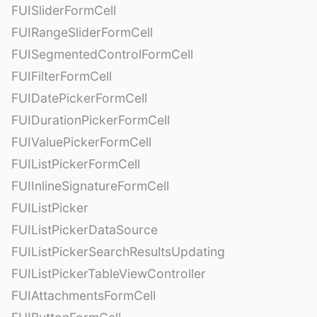
FUISliderFormCell
FUIRangeSliderFormCell
FUISegmentedControlFormCell
FUIFilterFormCell
FUIDatePickerFormCell
FUIDurationPickerFormCell
FUIValuePickerFormCell
FUIListPickerFormCell
FUIInlineSignatureFormCell
FUIListPicker
FUIListPickerDataSource
FUIListPickerSearchResultsUpdating
FUIListPickerTableViewController
FUIAttachmentsFormCell