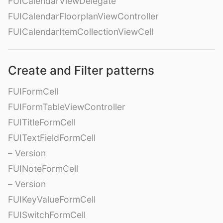
FUICalendarViewDelegate
FUICalendarFloorplanViewController
FUICalendarItemCollectionViewCell
Create and Filter patterns
FUIFormCell
FUIFormTableViewController
FUITitleFormCell
FUITextFieldFormCell
– Version
FUINoteFormCell
– Version
FUIKeyValueFormCell
FUISwitchFormCell