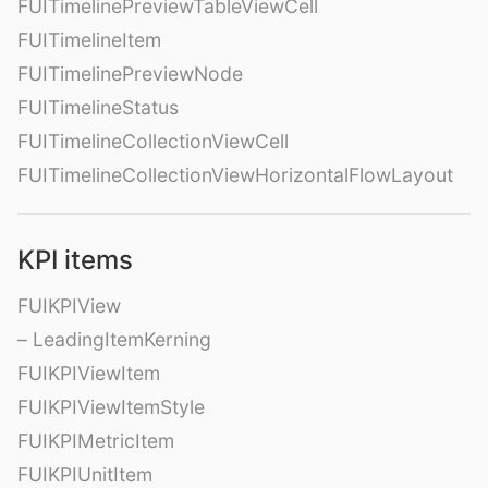
FUITimelinePreviewTableViewCell
FUITimelineItem
FUITimelinePreviewNode
FUITimelineStatus
FUITimelineCollectionViewCell
FUITimelineCollectionViewHorizontalFlowLayout
KPI items
FUIKPIView
– LeadingItemKerning
FUIKPIViewItem
FUIKPIViewItemStyle
FUIKPIMetricItem
FUIKPIUnitItem