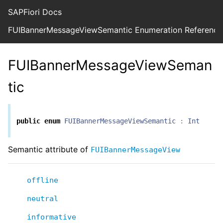
SAPFiori Docs
FUIBannerMessageViewSemantic Enumeration Reference
FUIBannerMessageViewSeman
tic
public
enum
FUIBannerMessageViewSemantic
:
Int
Semantic attribute of
FUIBannerMessageView
offline
neutral
informative