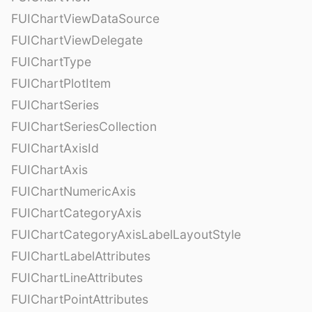
FUIChartViewDataSource
FUIChartViewDelegate
FUIChartType
FUIChartPlotItem
FUIChartSeries
FUIChartSeriesCollection
FUIChartAxisId
FUIChartAxis
FUIChartNumericAxis
FUIChartCategoryAxis
FUIChartCategoryAxisLabelLayoutStyle
FUIChartLabelAttributes
FUIChartLineAttributes
FUIChartPointAttributes