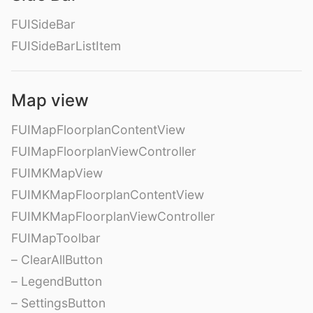
FUISideBar
FUISideBarListItem
Map view
FUIMapFloorplanContentView
FUIMapFloorplanViewController
FUIMKMapView
FUIMKMapFloorplanContentView
FUIMKMapFloorplanViewController
FUIMapToolbar
– ClearAllButton
– LegendButton
– SettingsButton