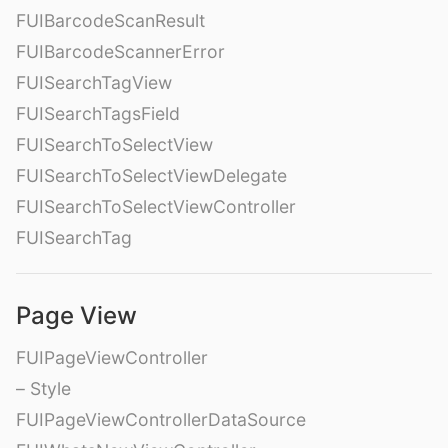
FUIBarcodeScanResult
FUIBarcodeScannerError
FUISearchTagView
FUISearchTagsField
FUISearchToSelectView
FUISearchToSelectViewDelegate
FUISearchToSelectViewController
FUISearchTag
Page View
FUIPageViewController
– Style
FUIPageViewControllerDataSource