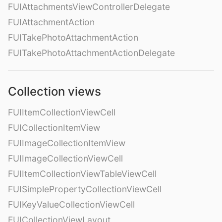
FUIAttachmentsViewControllerDelegate
FUIAttachmentAction
FUITakePhotoAttachmentAction
FUITakePhotoAttachmentActionDelegate
Collection views
FUIItemCollectionViewCell
FUICollectionItemView
FUIImageCollectionItemView
FUIImageCollectionViewCell
FUIItemCollectionViewTableViewCell
FUISimplePropertyCollectionViewCell
FUIKeyValueCollectionViewCell
FUICollectionViewLayout