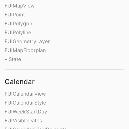
FUIMapView
FUIPoint
FUIPolygon
FUIPolyline
FUIGeometryLayer
FUIMapFloorplan
– State
Calendar
FUICalendarView
FUICalendarStyle
FUIWeekStartDay
FUIVisibleDates