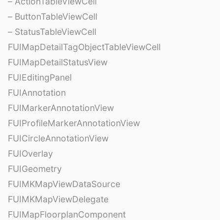
– ActionTableViewCell
– ButtonTableViewCell
– StatusTableViewCell
FUIMapDetailTagObjectTableViewCell
FUIMapDetailStatusView
FUIEditingPanel
FUIAnnotation
FUIMarkerAnnotationView
FUIProfileMarkerAnnotationView
FUICircleAnnotationView
FUIOverlay
FUIGeometry
FUIMKMapViewDataSource
FUIMKMapViewDelegate
FUIMapFloorplanComponent