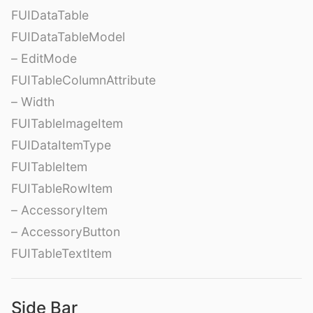
FUIDataTable
FUIDataTableModel
– EditMode
FUITableColumnAttribute
– Width
FUITableImageItem
FUIDataItemType
FUITableItem
FUITableRowItem
– AccessoryItem
– AccessoryButton
FUITableTextItem
Side Bar