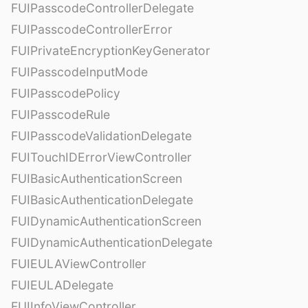
FUIPasscodeControllerDelegate
FUIPasscodeControllerError
FUIPrivateEncryptionKeyGenerator
FUIPasscodeInputMode
FUIPasscodePolicy
FUIPasscodeRule
FUIPasscodeValidationDelegate
FUITouchIDErrorViewController
FUIBasicAuthenticationScreen
FUIBasicAuthenticationDelegate
FUIDynamicAuthenticationScreen
FUIDynamicAuthenticationDelegate
FUIEULAViewController
FUIEULADelegate
FUIInfoViewController