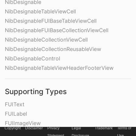
NibDesignable
NibDesignableTableViewCell
NibDesignableFUIBaseTableViewCell
NibDesignableFUIBaseCollectionViewCell
NibDesignableCollectionViewCell
NibDesignableCollectionReusableView
NibDesignableControl
NibDesignableTableViewHeaderFooterView
Supporting Types
FUIText
FUILabel
FUIImageView
Copyright
Disclaimer
Privacy
Legal
Trademark
Terms of
– MaskType
Statement
Disclosure
Use