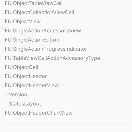
FUIObjectTableViewCell
FUIObjectCollectionViewCell
FUIObjectView
FUISingleActionAccessoryView
FUISingleActionButton
FUISingleActionProgressIndicator
FUITableViewCellActionAccessoryType
FUIObjectCell
FUIObjectHeader
FUIObjectHeaderView
– Version
– StatusLayout
FUIObjectHeaderChartView