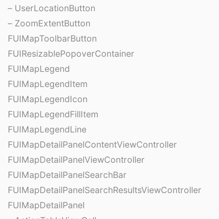
– UserLocationButton
– ZoomExtentButton
FUIMapToolbarButton
FUIResizablePopoverContainer
FUIMapLegend
FUIMapLegendItem
FUIMapLegendIcon
FUIMapLegendFillItem
FUIMapLegendLine
FUIMapDetailPanelContentViewController
FUIMapDetailPanelViewController
FUIMapDetailPanelSearchBar
FUIMapDetailPanelSearchResultsViewController
FUIMapDetailPanel