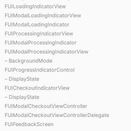
FUILoadingIndicatorView
FUIModalLoadingIndicatorView
FUIModalLoadingIndicator
FUIProcessingIndicatorView
FUIModalProcessingIndicator
FUIModalProcessingIndicatorView
– BackgroundMode
FUIProgressIndicatorControl
– DisplayState
FUICheckoutIndicatorView
– DisplayState
FUIModalCheckoutViewController
FUIModalCheckoutViewControllerDelegate
FUIFeedbackScreen