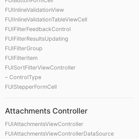
FUIButtonFormCell
FUIInlineValidationView
FUIInlineValidationTableViewCell
FUIFilterFeedbackControl
FUIFilterResultsUpdating
FUIFilterGroup
FUIFilterItem
FUISortFilterViewController
– ControlType
FUIStepperFormCell
Attachments Controller
FUIAttachmentsViewController
FUIAttachmentsViewControllerDataSource