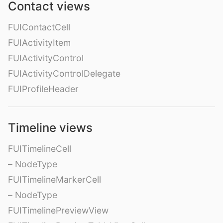
Contact views
FUIContactCell
FUIActivityItem
FUIActivityControl
FUIActivityControlDelegate
FUIProfileHeader
Timeline views
FUITimelineCell
– NodeType
FUITimelineMarkerCell
– NodeType
FUITimelinePreviewView