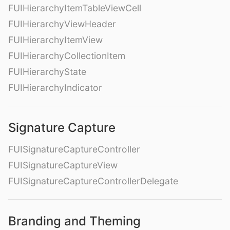
FUIHierarchyItemTableViewCell
FUIHierarchyViewHeader
FUIHierarchyItemView
FUIHierarchyCollectionItem
FUIHierarchyState
FUIHierarchyIndicator
Signature Capture
FUISignatureCaptureController
FUISignatureCaptureView
FUISignatureCaptureControllerDelegate
Branding and Theming