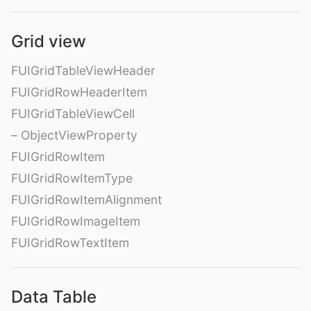
Grid view
FUIGridTableViewHeader
FUIGridRowHeaderItem
FUIGridTableViewCell
– ObjectViewProperty
FUIGridRowItem
FUIGridRowItemType
FUIGridRowItemAlignment
FUIGridRowImageItem
FUIGridRowTextItem
Data Table