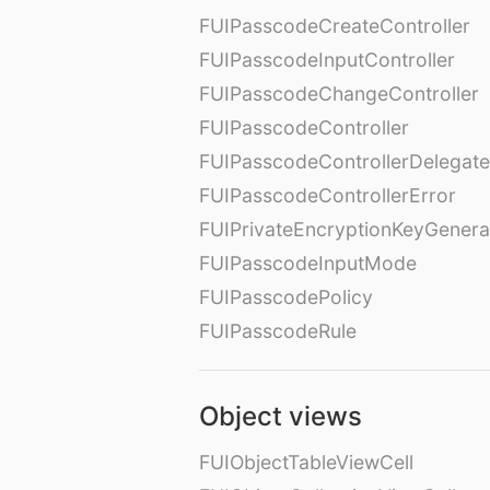
FUIPasscodeCreateController
FUIPasscodeInputController
FUIPasscodeChangeController
FUIPasscodeController
FUIPasscodeControllerDelegate
FUIPasscodeControllerError
FUIPrivateEncryptionKeyGenera
FUIPasscodeInputMode
FUIPasscodePolicy
FUIPasscodeRule
Object views
FUIObjectTableViewCell