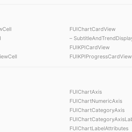
wCell
FUIChartCardView
l
– SubtitleAndTrendDispl
FUIKPICardView
iewCell
FUIKPIProgressCardView
FUIChartAxis
FUIChartNumericAxis
FUIChartCategoryAxis
FUIChartCategoryAxisLab
FUIChartLabelAttributes