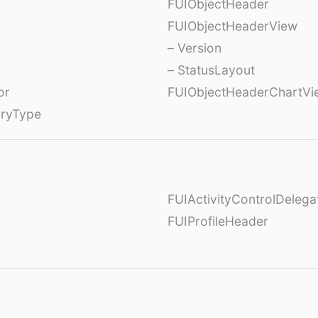
FUIObjectHeader
FUIObjectHeaderView
– Version
– StatusLayout
or
FUIObjectHeaderChartVi
oryType
FUIActivityControlDelega
FUIProfileHeader