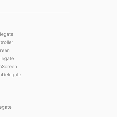
legate
roller
creen
legate
onScreen
nDelegate
egate