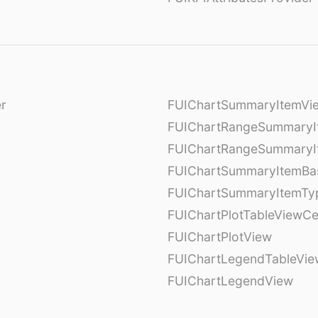
er
FUIChartSummaryItemVi
l
FUIChartRangeSummaryI
FUIChartRangeSummaryI
FUIChartSummaryItemBa
FUIChartSummaryItemTy
l
FUIChartPlotTableViewCe
FUIChartPlotView
FUIChartLegendTableVie
FUIChartLegendView