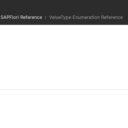
SAPFiori Reference
ValueType Enumeration Reference