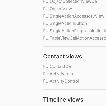
FUIObjectCollectionViewCell
FUIObjectView
FUISingleActionAccessoryView
FUISingleActionButton
FUISingleActionProgressIndicat
FUITableViewCellActionAccess
Contact views
FUIContactCell
FUIActivityItem
FUIActivityControl
Timeline views