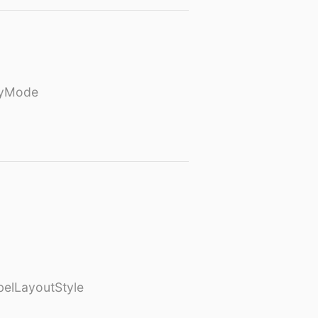
ayMode
elLayoutStyle