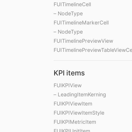
FUITimelineCell
– NodeType
FUITimelineMarkerCell
– NodeType
FUITimelinePreviewView
FUITimelinePreviewTableViewCe
KPI items
FUIKPIView
– LeadingItemKerning
FUIKPIViewItem
FUIKPIViewItemStyle
FUIKPIMetricItem
FUIKPIUnitItem