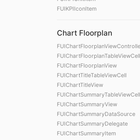
FUIKPIIconItem
Chart Floorplan
FUIChartFloorplanViewControll
FUIChartFloorplanTableViewCel
FUIChartFloorplanView
FUIChartTitleTableViewCell
FUIChartTitleView
FUIChartSummaryTableViewCel
FUIChartSummaryView
FUIChartSummaryDataSource
FUIChartSummaryDelegate
FUIChartSummaryItem