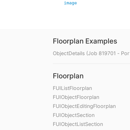
image
Floorplan Examples
ObjectDetails (Job 819701 - Port
Floorplan
FUIListFloorplan
FUIObjectFloorplan
FUIObjectEditingFloorplan
FUIObjectSection
FUIObjectListSection