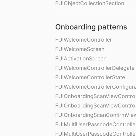
FUIObjectCollectionSection
Onboarding patterns
FUIWelcomeController
FUIWelcomeScreen
FUIActivationScreen
FUIWelcomeControllerDelegate
FUIWelcomeControllerState
FUIWelcomeControllerConfigura
FUIOnboardingScanViewControl
FUIOnboardingScanViewControl
FUIOnboardingScanConfirmVie
FUIMultiUserPasscodeControlle
FUIMultiUserPasscodeControll