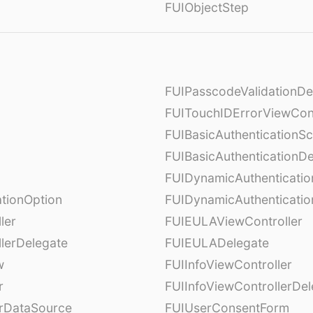
FUIObjectStep
FUIPasscodeValidationDe
FUITouchIDErrorViewCont
FUIBasicAuthenticationS
FUIBasicAuthenticationDe
FUIDynamicAuthenticati
tionOption
FUIDynamicAuthenticatio
ler
FUIEULAViewController
lerDelegate
FUIEULADelegate
w
FUIInfoViewController
r
FUIInfoViewControllerDel
erDataSource
FUIUserConsentForm