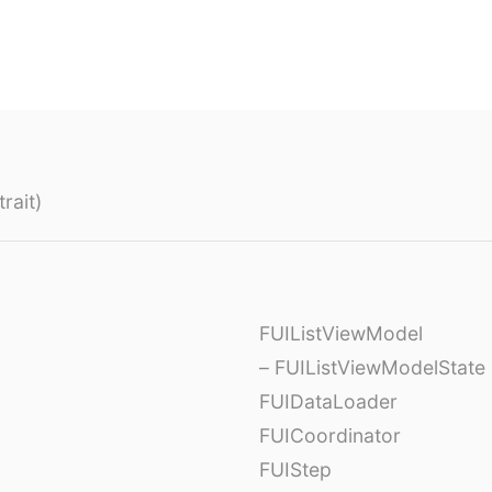
rait)
FUIListViewModel
– FUIListViewModelState
FUIDataLoader
FUICoordinator
FUIStep