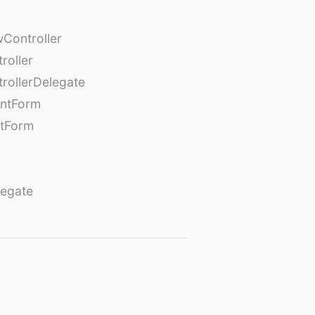
Controller
roller
rollerDelegate
entForm
tForm
egate