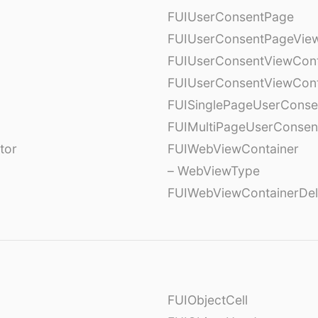
FUIUserConsentPage
FUIUserConsentPageView
FUIUserConsentViewCont
FUIUserConsentViewCont
FUISinglePageUserCons
FUIMultiPageUserConsen
tor
FUIWebViewContainer
– WebViewType
FUIWebViewContainerDel
FUIObjectCell