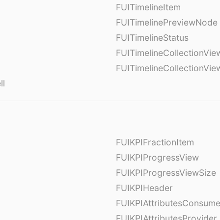
FUITimelineItem
FUITimelinePreviewNode
FUITimelineStatus
FUITimelineCollectionVie
FUITimelineCollectionVi
ll
FUIKPIFractionItem
FUIKPIProgressView
FUIKPIProgressViewSize
FUIKPIHeader
FUIKPIAttributesConsume
FUIKPIAttributesProvider