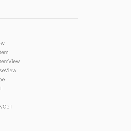
ew
tem
temView
seView
pe
ll
wCell