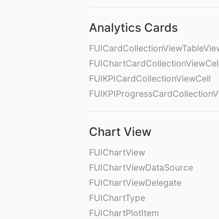
Analytics Cards
FUICardCollectionViewTableVie
FUIChartCardCollectionViewCel
FUIKPICardCollectionViewCell
FUIKPIProgressCardCollectionV
Chart View
FUIChartView
FUIChartViewDataSource
FUIChartViewDelegate
FUIChartType
FUIChartPlotItem