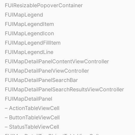
FUIResizablePopoverContainer
FUIMapLegend
FUIMapLegendItem
FUIMapLegendIcon
FUIMapLegendFillItem
FUIMapLegendLine
FUIMapDetailPanelContentViewController
FUIMapDetailPanelViewController
FUIMapDetailPanelSearchBar
FUIMapDetailPanelSearchResultsViewController
FUIMapDetailPanel
– ActionTableViewCell
– ButtonTableViewCell
– StatusTableViewCell