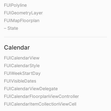
FUIPolyline
FUIGeometryLayer
FUIMapFloorplan
– State
Calendar
FUICalendarView
FUICalendarStyle
FUIWeekStartDay
FUIVisibleDates
FUICalendarViewDelegate
FUICalendarFloorplanViewController
FUICalendarItemCollectionViewCell