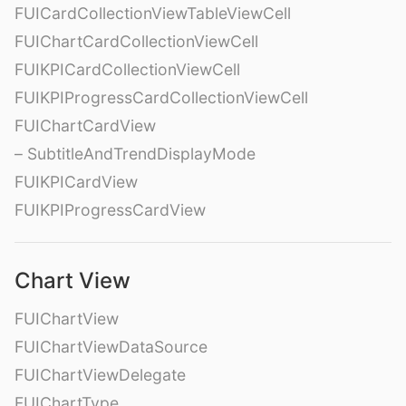
FUICardCollectionViewTableViewCell
FUIChartCardCollectionViewCell
FUIKPICardCollectionViewCell
FUIKPIProgressCardCollectionViewCell
FUIChartCardView
– SubtitleAndTrendDisplayMode
FUIKPICardView
FUIKPIProgressCardView
Chart View
FUIChartView
FUIChartViewDataSource
FUIChartViewDelegate
FUIChartType