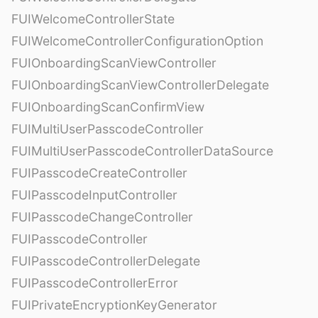
FUIWelcomeControllerState
FUIWelcomeControllerConfigurationOption
FUIOnboardingScanViewController
FUIOnboardingScanViewControllerDelegate
FUIOnboardingScanConfirmView
FUIMultiUserPasscodeController
FUIMultiUserPasscodeControllerDataSource
FUIPasscodeCreateController
FUIPasscodeInputController
FUIPasscodeChangeController
FUIPasscodeController
FUIPasscodeControllerDelegate
FUIPasscodeControllerError
FUIPrivateEncryptionKeyGenerator