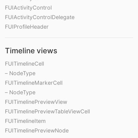
FUIActivityControl
FUIActivityControlDelegate
FUIProfileHeader
Timeline views
FUITimelineCell
– NodeType
FUITimelineMarkerCell
– NodeType
FUITimelinePreviewView
FUITimelinePreviewTableViewCell
FUITimelineItem
FUITimelinePreviewNode