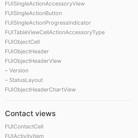
FUISingleActionAccessoryView
FUISingleActionButton
FUISingleActionProgressIndicator
FUITableViewCellActionAccessoryType
FUIObjectCell
FUIObjectHeader
FUIObjectHeaderView
– Version
– StatusLayout
FUIObjectHeaderChartView
Contact views
FUIContactCell
FUIActivityItem