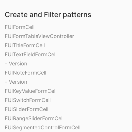
Create and Filter patterns
FUIFormCell
FUIFormTableViewController
FUITitleFormCell
FUITextFieldFormCell
– Version
FUINoteFormCell
– Version
FUIKeyValueFormCell
FUISwitchFormCell
FUISliderFormCell
FUIRangeSliderFormCell
FUISegmentedControlFormCell