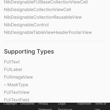
NibDesignableFUIBaseCollectionViewCell
NibDesignableCollectionViewCell
NibDesignableCollectionReusableView
NibDesignableControl
NibDesignableTableViewHeaderFooterView
Supporting Types
FUIText
FUILabel
FUIImageView
– MaskType
FUITextView
FUITextField
Copyright
Disclaimer
Privacy
Legal
Trademark
Terms of
FUIAutoResizingTextField
Statement
Disclosure
Use