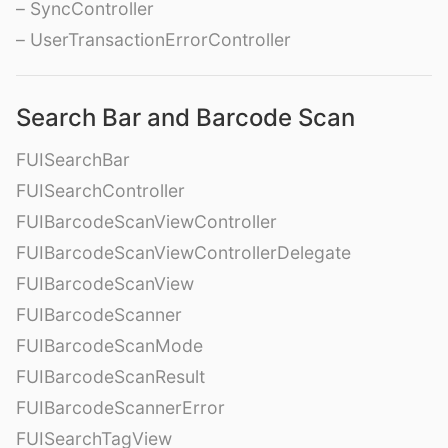
– SyncController
– UserTransactionErrorController
Search Bar and Barcode Scan
FUISearchBar
FUISearchController
FUIBarcodeScanViewController
FUIBarcodeScanViewControllerDelegate
FUIBarcodeScanView
FUIBarcodeScanner
FUIBarcodeScanMode
FUIBarcodeScanResult
FUIBarcodeScannerError
FUISearchTagView