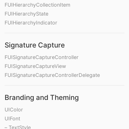
FUIHierarchyCollectionItem
FUIHierarchyState
FUIHierarchyIndicator
Signature Capture
FUISignatureCaptureController
FUISignatureCaptureView
FUISignatureCaptureControllerDelegate
Branding and Theming
UIColor
UIFont
– TextStyle