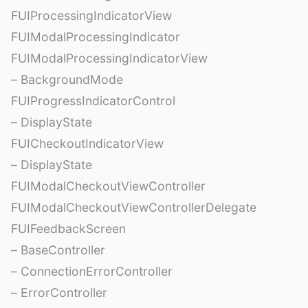
FUIProcessingIndicatorView
FUIModalProcessingIndicator
FUIModalProcessingIndicatorView
– BackgroundMode
FUIProgressIndicatorControl
– DisplayState
FUICheckoutIndicatorView
– DisplayState
FUIModalCheckoutViewController
FUIModalCheckoutViewControllerDelegate
FUIFeedbackScreen
– BaseController
– ConnectionErrorController
– ErrorController