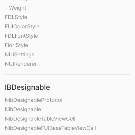
– Weight
FDLStyle
FUIColorStyle
FDLFontStyle
FioriStyle
NUISettings
NUIRenderer
IBDesignable
NibDesignableProtocol
NibDesignable
NibDesignableTableViewCell
NibDesignableFUIBaseTableViewCell