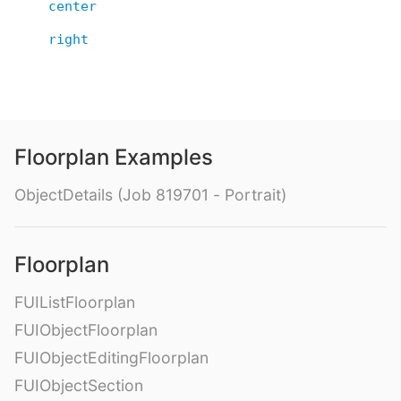
center
right
Floorplan Examples
ObjectDetails (Job 819701 - Portrait)
Floorplan
FUIListFloorplan
FUIObjectFloorplan
FUIObjectEditingFloorplan
FUIObjectSection