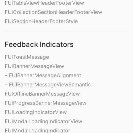
FUITableViewHeaderFooterView
FUICollectionSectionHeaderFooterView
FUISectionHeaderFooterStyle
Feedback Indicators
FUIToastMessage
FUIBannerMessageView
– FUIBannerMessageAlignment
– FUIBannerMessageViewSemantic
FUIOfflineBannerMessageView
FUIProgressBannerMessageView
FUILoadingIndicatorView
FUIModalLoadingIndicatorView
FUIModalLoadingIndicator