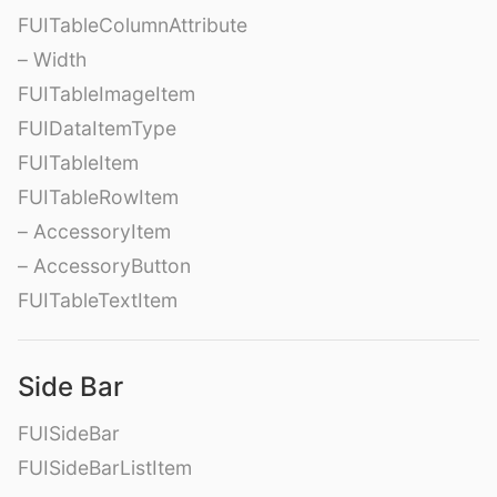
FUITableColumnAttribute
– Width
FUITableImageItem
FUIDataItemType
FUITableItem
FUITableRowItem
– AccessoryItem
– AccessoryButton
FUITableTextItem
Side Bar
FUISideBar
FUISideBarListItem