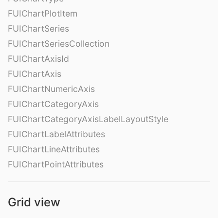
FUIChartPlotItem
FUIChartSeries
FUIChartSeriesCollection
FUIChartAxisId
FUIChartAxis
FUIChartNumericAxis
FUIChartCategoryAxis
FUIChartCategoryAxisLabelLayoutStyle
FUIChartLabelAttributes
FUIChartLineAttributes
FUIChartPointAttributes
Grid view