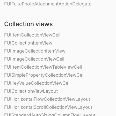
FUITakePhotoAttachmentActionDelegate
Collection views
FUIItemCollectionViewCell
FUICollectionItemView
FUIImageCollectionItemView
FUIImageCollectionViewCell
FUIItemCollectionViewTableViewCell
FUISimplePropertyCollectionViewCell
FUIKeyValueCollectionViewCell
FUICollectionViewLayout
FUIHorizontalFlowCollectionViewLayout
FUIHorizontalScrollCollectionViewLayout
FUIStandardAutoSizingColumnFlowLayout