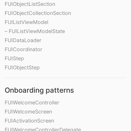
FUIObjectListSection
FUIObjectCollectionSection
FUIListViewModel
– FUIListViewModelState
FUIDataLoader
FUICoordinator
FUIStep
FUIObjectStep
Onboarding patterns
FUIWelcomeController
FUIWelcomeScreen
FUIActivationScreen
FUIWelcomeControllerDelegate