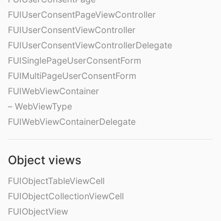
FUIUserConsentPageViewController
FUIUserConsentViewController
FUIUserConsentViewControllerDelegate
FUISinglePageUserConsentForm
FUIMultiPageUserConsentForm
FUIWebViewContainer
– WebViewType
FUIWebViewContainerDelegate
Object views
FUIObjectTableViewCell
FUIObjectCollectionViewCell
FUIObjectView