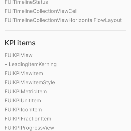
FUITimelineStatus
FUITimelineCollectionViewCell
FUITimelineCollectionViewHorizontalFlowLayout
KPI items
FUIKPIView
– LeadingItemKerning
FUIKPIViewItem
FUIKPIViewItemStyle
FUIKPIMetricItem
FUIKPIUnitItem
FUIKPIIconItem
FUIKPIFractionItem
FUIKPIProgressView