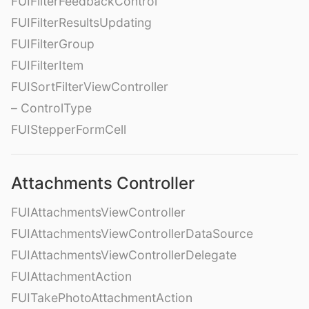
FUIFilterFeedbackControl
FUIFilterResultsUpdating
FUIFilterGroup
FUIFilterItem
FUISortFilterViewController
– ControlType
FUIStepperFormCell
Attachments Controller
FUIAttachmentsViewController
FUIAttachmentsViewControllerDataSource
FUIAttachmentsViewControllerDelegate
FUIAttachmentAction
FUITakePhotoAttachmentAction