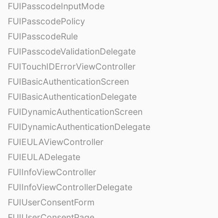
FUIPasscodeInputMode
FUIPasscodePolicy
FUIPasscodeRule
FUIPasscodeValidationDelegate
FUITouchIDErrorViewController
FUIBasicAuthenticationScreen
FUIBasicAuthenticationDelegate
FUIDynamicAuthenticationScreen
FUIDynamicAuthenticationDelegate
FUIEULAViewController
FUIEULADelegate
FUIInfoViewController
FUIInfoViewControllerDelegate
FUIUserConsentForm
FUIUserConsentPage