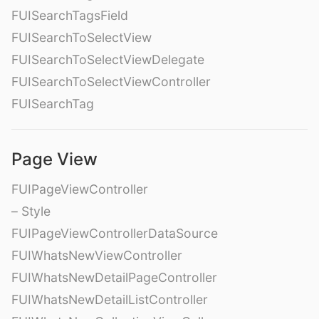
FUISearchTagsField
FUISearchToSelectView
FUISearchToSelectViewDelegate
FUISearchToSelectViewController
FUISearchTag
Page View
FUIPageViewController
– Style
FUIPageViewControllerDataSource
FUIWhatsNewViewController
FUIWhatsNewDetailPageController
FUIWhatsNewDetailListController