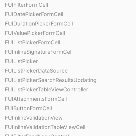
FUIFilterFormCell
FUIDatePickerFormCell
FUIDurationPickerFormCell
FUIValuePickerFormCell
FUIListPickerFormCell
FUIInlineSignatureFormCell
FUIListPicker
FUIListPickerDataSource
FUIListPickerSearchResultsUpdating
FUIListPickerTableViewController
FUIAttachmentsFormCell
FUIButtonFormCell
FUIInlineValidationView
FUIInlineValidationTableViewCell