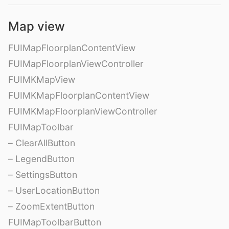
Map view
FUIMapFloorplanContentView
FUIMapFloorplanViewController
FUIMKMapView
FUIMKMapFloorplanContentView
FUIMKMapFloorplanViewController
FUIMapToolbar
– ClearAllButton
– LegendButton
– SettingsButton
– UserLocationButton
– ZoomExtentButton
FUIMapToolbarButton