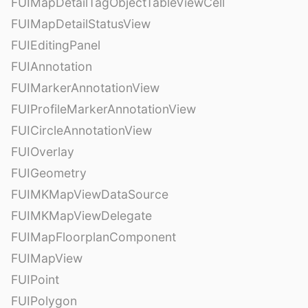
FUIMapDetailTagObjectTableViewCell
FUIMapDetailStatusView
FUIEditingPanel
FUIAnnotation
FUIMarkerAnnotationView
FUIProfileMarkerAnnotationView
FUICircleAnnotationView
FUIOverlay
FUIGeometry
FUIMKMapViewDataSource
FUIMKMapViewDelegate
FUIMapFloorplanComponent
FUIMapView
FUIPoint
FUIPolygon