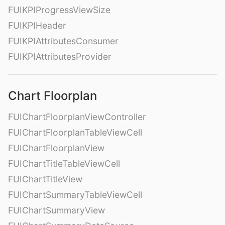
FUIKPIProgressViewSize
FUIKPIHeader
FUIKPIAttributesConsumer
FUIKPIAttributesProvider
Chart Floorplan
FUIChartFloorplanViewController
FUIChartFloorplanTableViewCell
FUIChartFloorplanView
FUIChartTitleTableViewCell
FUIChartTitleView
FUIChartSummaryTableViewCell
FUIChartSummaryView