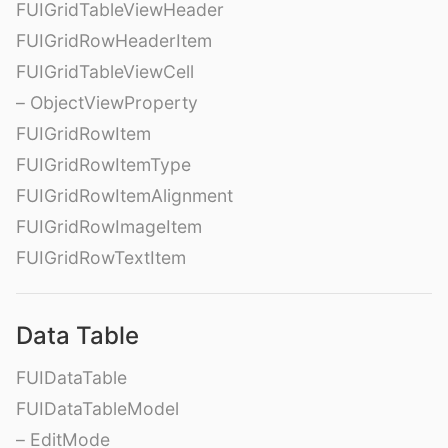
FUIGridTableViewHeader
FUIGridRowHeaderItem
FUIGridTableViewCell
– ObjectViewProperty
FUIGridRowItem
FUIGridRowItemType
FUIGridRowItemAlignment
FUIGridRowImageItem
FUIGridRowTextItem
Data Table
FUIDataTable
FUIDataTableModel
– EditMode