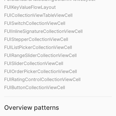
FUIKeyValueFlowLayout
FUICollectionViewTableViewCell
FUISwitchCollectionViewCell
FUIInlineSignatureCollectionViewCell
FUIStepperCollectionViewCell
FUIListPickerCollectionViewCell
FUIRangeSliderCollectionViewCell
FUISliderCollectionViewCell
FUIOrderPickerCollectionViewCell
FUIRatingControlCollectionViewCell
FUIButtonCollectionViewCell
Overview patterns