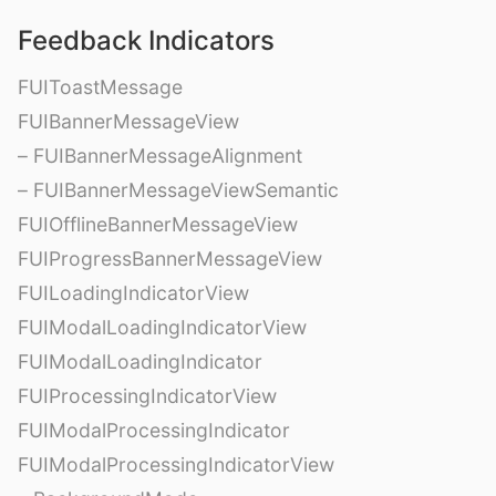
Feedback Indicators
FUIToastMessage
FUIBannerMessageView
– FUIBannerMessageAlignment
– FUIBannerMessageViewSemantic
FUIOfflineBannerMessageView
FUIProgressBannerMessageView
FUILoadingIndicatorView
FUIModalLoadingIndicatorView
FUIModalLoadingIndicator
FUIProcessingIndicatorView
FUIModalProcessingIndicator
FUIModalProcessingIndicatorView