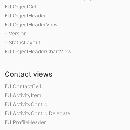
FUIObjectCell
FUIObjectHeader
FUIObjectHeaderView
– Version
– StatusLayout
FUIObjectHeaderChartView
Contact views
FUIContactCell
FUIActivityItem
FUIActivityControl
FUIActivityControlDelegate
FUIProfileHeader