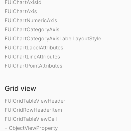
FUIChartAxisId
FUIChartAxis
FUIChartNumericAxis
FUIChartCategoryAxis
FUIChartCategoryAxisLabelLayoutStyle
FUIChartLabelAttributes
FUIChartLineAttributes
FUIChartPointAttributes
Grid view
FUIGridTableViewHeader
FUIGridRowHeaderItem
FUIGridTableViewCell
– ObjectViewProperty