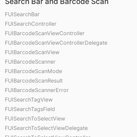
Search Bar and Barcode Scan
FUISearchBar
FUISearchController
FUIBarcodeScanViewController
FUIBarcodeScanViewControllerDelegate
FUIBarcodeScanView
FUIBarcodeScanner
FUIBarcodeScanMode
FUIBarcodeScanResult
FUIBarcodeScannerError
FUISearchTagView
FUISearchTagsField
FUISearchToSelectView
FUISearchToSelectViewDelegate