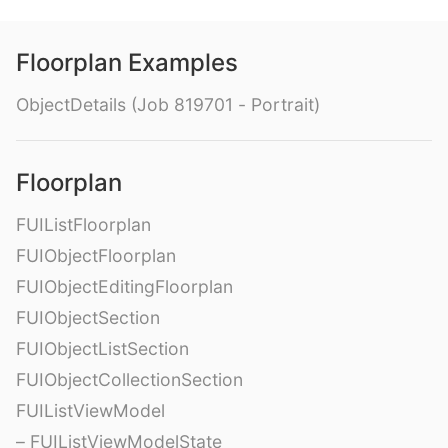
Floorplan Examples
ObjectDetails (Job 819701 - Portrait)
Floorplan
FUIListFloorplan
FUIObjectFloorplan
FUIObjectEditingFloorplan
FUIObjectSection
FUIObjectListSection
FUIObjectCollectionSection
FUIListViewModel
– FUIListViewModelState