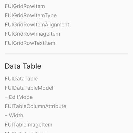
FUIGridRowItem
FUIGridRowItemType
FUIGridRowItemAlignment
FUIGridRowImageItem
FUIGridRowTextItem
Data Table
FUIDataTable
FUIDataTableModel
– EditMode
FUITableColumnAttribute
– Width
FUITableImageItem