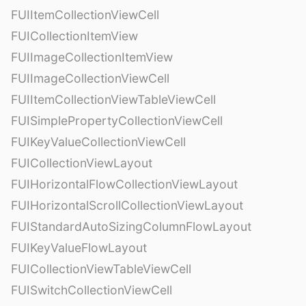
FUIItemCollectionViewCell
FUICollectionItemView
FUIImageCollectionItemView
FUIImageCollectionViewCell
FUIItemCollectionViewTableViewCell
FUISimplePropertyCollectionViewCell
FUIKeyValueCollectionViewCell
FUICollectionViewLayout
FUIHorizontalFlowCollectionViewLayout
FUIHorizontalScrollCollectionViewLayout
FUIStandardAutoSizingColumnFlowLayout
FUIKeyValueFlowLayout
FUICollectionViewTableViewCell
FUISwitchCollectionViewCell