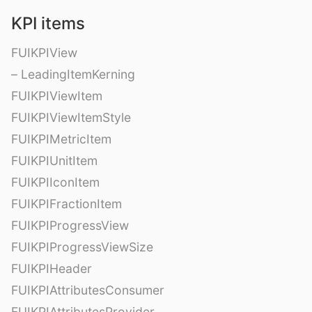
KPI items
FUIKPIView
– LeadingItemKerning
FUIKPIViewItem
FUIKPIViewItemStyle
FUIKPIMetricItem
FUIKPIUnitItem
FUIKPIIconItem
FUIKPIFractionItem
FUIKPIProgressView
FUIKPIProgressViewSize
FUIKPIHeader
FUIKPIAttributesConsumer
FUIKPIAttributesProvider