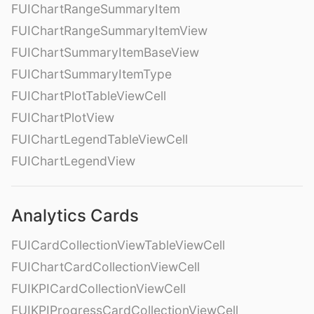
FUIChartRangeSummaryItem
FUIChartRangeSummaryItemView
FUIChartSummaryItemBaseView
FUIChartSummaryItemType
FUIChartPlotTableViewCell
FUIChartPlotView
FUIChartLegendTableViewCell
FUIChartLegendView
Analytics Cards
FUICardCollectionViewTableViewCell
FUIChartCardCollectionViewCell
FUIKPICardCollectionViewCell
FUIKPIProgressCardCollectionViewCell