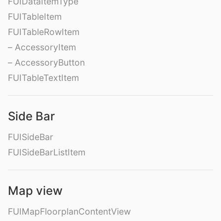
FUIDataItemType
FUITableItem
FUITableRowItem
– AccessoryItem
– AccessoryButton
FUITableTextItem
Side Bar
FUISideBar
FUISideBarListItem
Map view
FUIMapFloorplanContentView