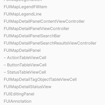
FUIMapLegendFillItem
FUIMapLegendLine
FUIMapDetailPanelContentViewController
FUIMapDetailPanelViewController
FUIMapDetailPanelSearchBar
FUIMapDetailPanelSearchResultsViewController
FUIMapDetailPanel
– ActionTableViewCell
– ButtonTableViewCell
– StatusTableViewCell
FUIMapDetailTagObjectTableViewCell
FUIMapDetailStatusView
FUIEditingPanel
FUIAnnotation