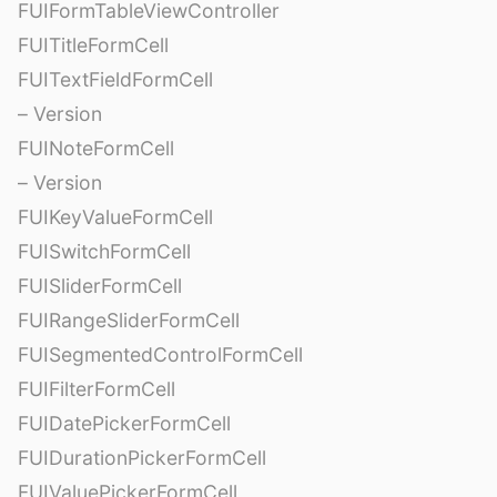
FUIFormTableViewController
FUITitleFormCell
FUITextFieldFormCell
– Version
FUINoteFormCell
– Version
FUIKeyValueFormCell
FUISwitchFormCell
FUISliderFormCell
FUIRangeSliderFormCell
FUISegmentedControlFormCell
FUIFilterFormCell
FUIDatePickerFormCell
FUIDurationPickerFormCell
FUIValuePickerFormCell