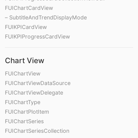
FUIChartCardView
– SubtitleAndTrendDisplayMode
FUIKPICardView
FUIKPIProgressCardView
Chart View
FUIChartView
FUIChartViewDataSource
FUIChartViewDelegate
FUIChartType
FUIChartPlotItem
FUIChartSeries
FUIChartSeriesCollection