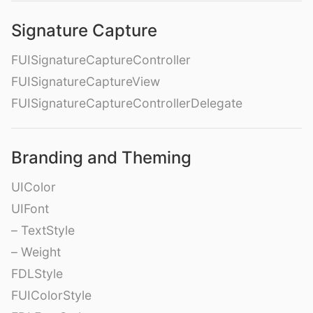
Signature Capture
FUISignatureCaptureController
FUISignatureCaptureView
FUISignatureCaptureControllerDelegate
Branding and Theming
UIColor
UIFont
– TextStyle
– Weight
FDLStyle
FUIColorStyle