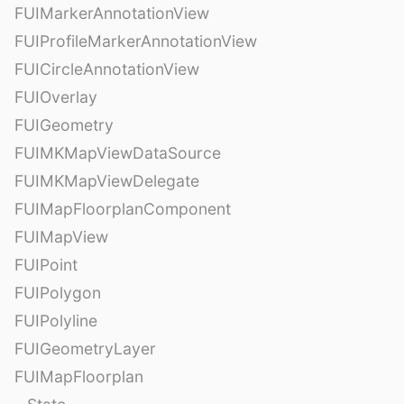
FUIMarkerAnnotationView
FUIProfileMarkerAnnotationView
FUICircleAnnotationView
FUIOverlay
FUIGeometry
FUIMKMapViewDataSource
FUIMKMapViewDelegate
FUIMapFloorplanComponent
FUIMapView
FUIPoint
FUIPolygon
FUIPolyline
FUIGeometryLayer
FUIMapFloorplan