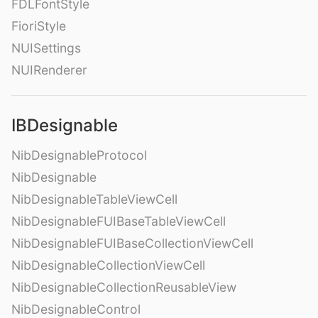
FDLFontStyle
FioriStyle
NUISettings
NUIRenderer
IBDesignable
NibDesignableProtocol
NibDesignable
NibDesignableTableViewCell
NibDesignableFUIBaseTableViewCell
NibDesignableFUIBaseCollectionViewCell
NibDesignableCollectionViewCell
NibDesignableCollectionReusableView
NibDesignableControl