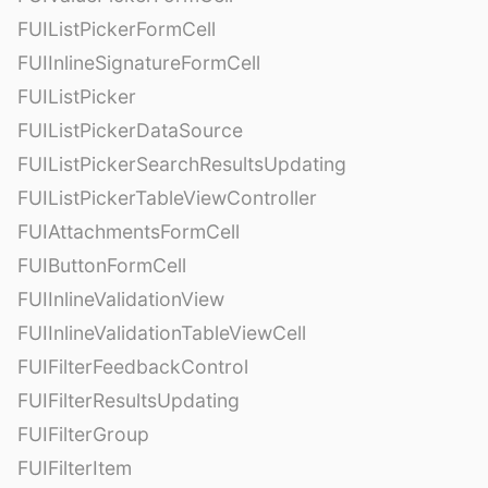
FUIListPickerFormCell
FUIInlineSignatureFormCell
FUIListPicker
FUIListPickerDataSource
FUIListPickerSearchResultsUpdating
FUIListPickerTableViewController
FUIAttachmentsFormCell
FUIButtonFormCell
FUIInlineValidationView
FUIInlineValidationTableViewCell
FUIFilterFeedbackControl
FUIFilterResultsUpdating
FUIFilterGroup
FUIFilterItem