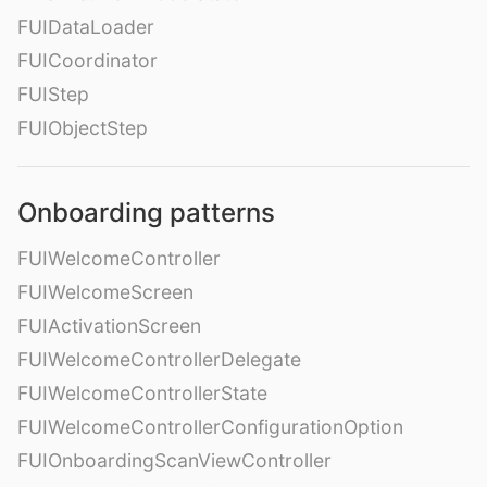
FUIDataLoader
FUICoordinator
FUIStep
FUIObjectStep
Onboarding patterns
FUIWelcomeController
FUIWelcomeScreen
FUIActivationScreen
FUIWelcomeControllerDelegate
FUIWelcomeControllerState
FUIWelcomeControllerConfigurationOption
FUIOnboardingScanViewController