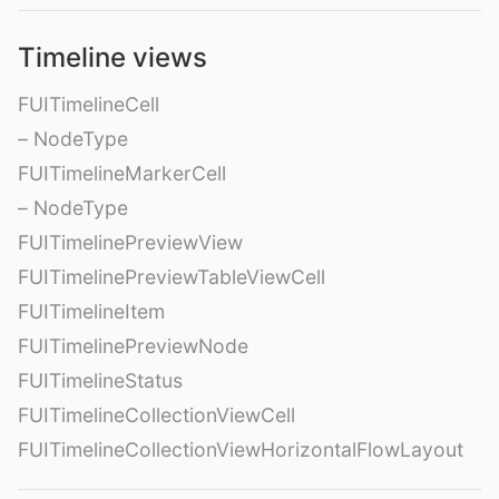
Timeline views
FUITimelineCell
– NodeType
FUITimelineMarkerCell
– NodeType
FUITimelinePreviewView
FUITimelinePreviewTableViewCell
FUITimelineItem
FUITimelinePreviewNode
FUITimelineStatus
FUITimelineCollectionViewCell
FUITimelineCollectionViewHorizontalFlowLayout