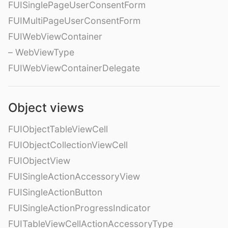
FUISinglePageUserConsentForm
FUIMultiPageUserConsentForm
FUIWebViewContainer
– WebViewType
FUIWebViewContainerDelegate
Object views
FUIObjectTableViewCell
FUIObjectCollectionViewCell
FUIObjectView
FUISingleActionAccessoryView
FUISingleActionButton
FUISingleActionProgressIndicator
FUITableViewCellActionAccessoryType