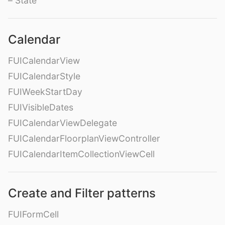
– State
Calendar
FUICalendarView
FUICalendarStyle
FUIWeekStartDay
FUIVisibleDates
FUICalendarViewDelegate
FUICalendarFloorplanViewController
FUICalendarItemCollectionViewCell
Create and Filter patterns
FUIFormCell