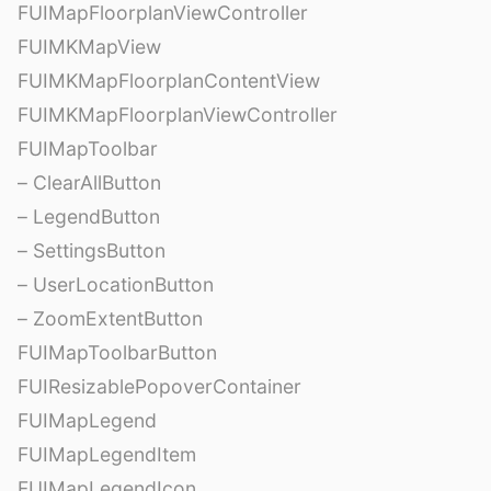
FUIMapFloorplanViewController
FUIMKMapView
FUIMKMapFloorplanContentView
FUIMKMapFloorplanViewController
FUIMapToolbar
– ClearAllButton
– LegendButton
– SettingsButton
– UserLocationButton
– ZoomExtentButton
FUIMapToolbarButton
FUIResizablePopoverContainer
FUIMapLegend
FUIMapLegendItem
FUIMapLegendIcon