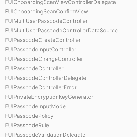
FUIOnboardingScanViewControllerDelegate
FUIOnboardingScanConfirmView
FUIMultiUserPasscodeController
FUIMultiUserPasscodeControllerDataSource
FUIPasscodeCreateController
FUIPasscodeInputController
FUIPasscodeChangeController
FUIPasscodeController
FUIPasscodeControllerDelegate
FUIPasscodeControllerError
FUIPrivateEncryptionKeyGenerator
FUIPasscodeInputMode
FUIPasscodePolicy
FUIPasscodeRule
FUIPasscodeValidationDelegate