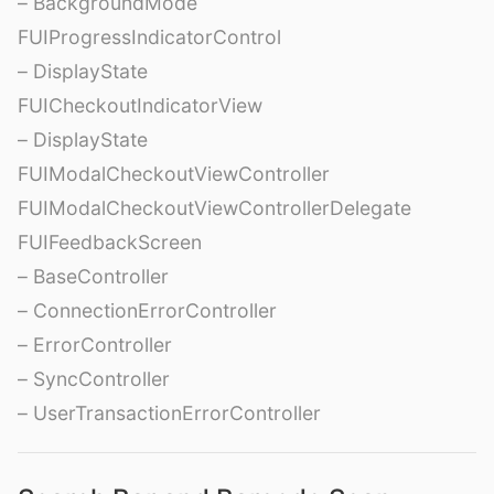
– BackgroundMode
FUIProgressIndicatorControl
– DisplayState
FUICheckoutIndicatorView
– DisplayState
FUIModalCheckoutViewController
FUIModalCheckoutViewControllerDelegate
FUIFeedbackScreen
– BaseController
– ConnectionErrorController
– ErrorController
– SyncController
– UserTransactionErrorController