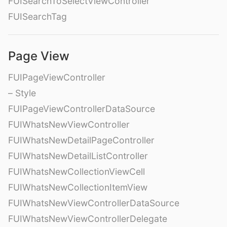
FUISearchToSelectViewController
FUISearchTag
Page View
FUIPageViewController
– Style
FUIPageViewControllerDataSource
FUIWhatsNewViewController
FUIWhatsNewDetailPageController
FUIWhatsNewDetailListController
FUIWhatsNewCollectionViewCell
FUIWhatsNewCollectionItemView
FUIWhatsNewViewControllerDataSource
FUIWhatsNewViewControllerDelegate