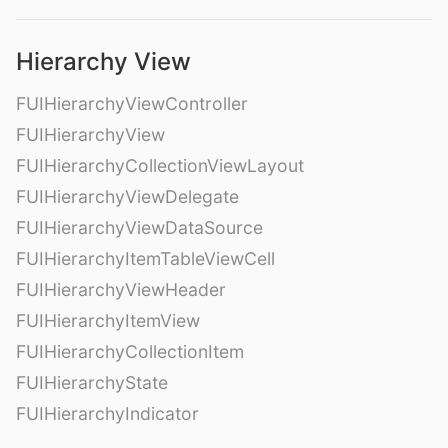
Hierarchy View
FUIHierarchyViewController
FUIHierarchyView
FUIHierarchyCollectionViewLayout
FUIHierarchyViewDelegate
FUIHierarchyViewDataSource
FUIHierarchyItemTableViewCell
FUIHierarchyViewHeader
FUIHierarchyItemView
FUIHierarchyCollectionItem
FUIHierarchyState
FUIHierarchyIndicator