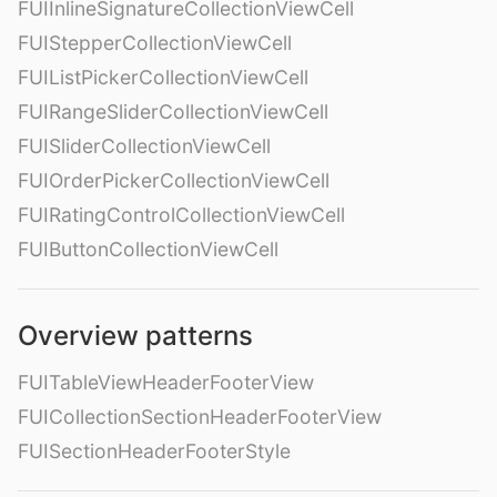
FUIInlineSignatureCollectionViewCell
FUIStepperCollectionViewCell
FUIListPickerCollectionViewCell
FUIRangeSliderCollectionViewCell
FUISliderCollectionViewCell
FUIOrderPickerCollectionViewCell
FUIRatingControlCollectionViewCell
FUIButtonCollectionViewCell
Overview patterns
FUITableViewHeaderFooterView
FUICollectionSectionHeaderFooterView
FUISectionHeaderFooterStyle