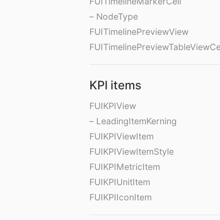
FUITimelineMarkerCell
– NodeType
FUITimelinePreviewView
FUITimelinePreviewTableViewCe
KPI items
FUIKPIView
– LeadingItemKerning
FUIKPIViewItem
FUIKPIViewItemStyle
FUIKPIMetricItem
FUIKPIUnitItem
FUIKPIIconItem