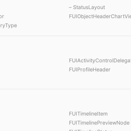
– StatusLayout
or
FUIObjectHeaderChartVi
oryType
FUIActivityControlDelega
FUIProfileHeader
FUITimelineItem
FUITimelinePreviewNode