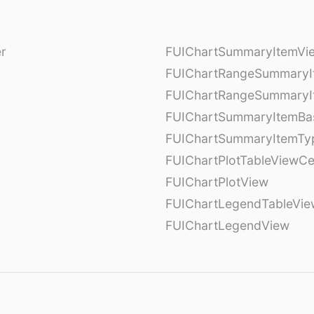
er
FUIChartSummaryItemVi
l
FUIChartRangeSummaryI
FUIChartRangeSummaryI
FUIChartSummaryItemBa
FUIChartSummaryItemTy
l
FUIChartPlotTableViewCe
FUIChartPlotView
FUIChartLegendTableVie
FUIChartLegendView