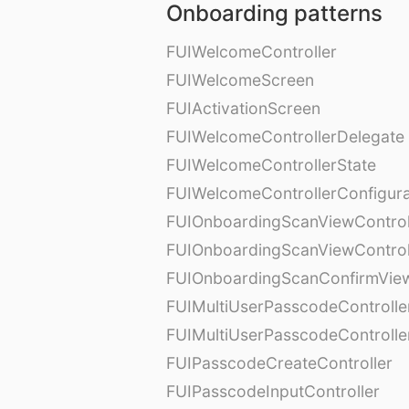
Onboarding patterns
FUIWelcomeController
FUIWelcomeScreen
FUIActivationScreen
FUIWelcomeControllerDelegate
FUIWelcomeControllerState
FUIWelcomeControllerConfigura
FUIOnboardingScanViewControl
FUIOnboardingScanViewControl
FUIOnboardingScanConfirmVie
FUIMultiUserPasscodeControlle
FUIMultiUserPasscodeControll
FUIPasscodeCreateController
FUIPasscodeInputController