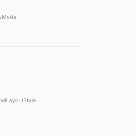
ayMode
elLayoutStyle