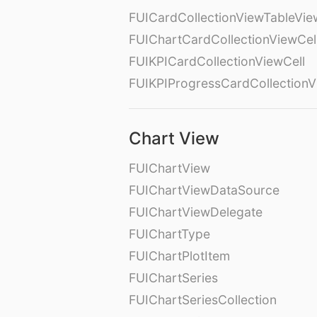
FUICardCollectionViewTableVie
FUIChartCardCollectionViewCel
FUIKPICardCollectionViewCell
FUIKPIProgressCardCollectionV
Chart View
FUIChartView
FUIChartViewDataSource
FUIChartViewDelegate
FUIChartType
FUIChartPlotItem
FUIChartSeries
FUIChartSeriesCollection