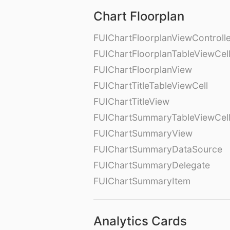
Chart Floorplan
FUIChartFloorplanViewControll
FUIChartFloorplanTableViewCel
FUIChartFloorplanView
FUIChartTitleTableViewCell
FUIChartTitleView
FUIChartSummaryTableViewCel
FUIChartSummaryView
FUIChartSummaryDataSource
FUIChartSummaryDelegate
FUIChartSummaryItem
Analytics Cards