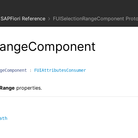
SAPFiori Reference
FUISelectionRangeComponent Proto
nRangeComponent
geComponent
:
FUIAttributesConsumer
nRange
properties.
ath