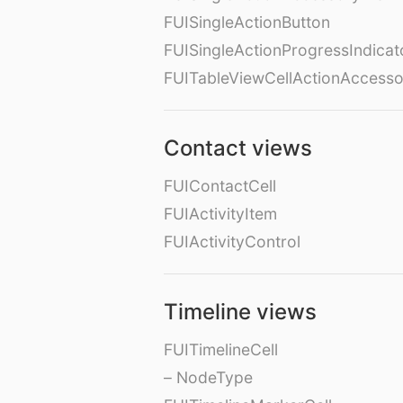
FUISingleActionButton
FUISingleActionProgressIndicat
FUITableViewCellActionAccess
Contact views
FUIContactCell
FUIActivityItem
FUIActivityControl
Timeline views
FUITimelineCell
– NodeType