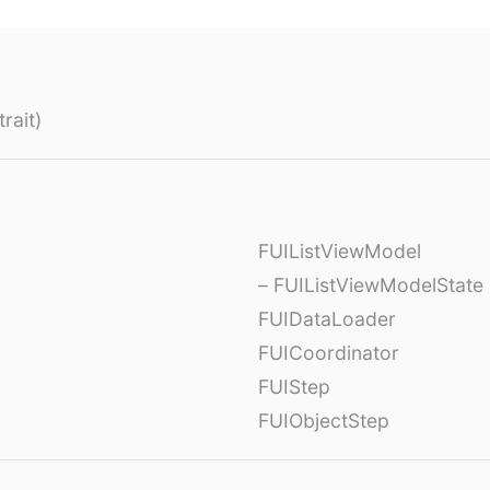
rait)
FUIListViewModel
– FUIListViewModelState
FUIDataLoader
FUICoordinator
FUIStep
FUIObjectStep