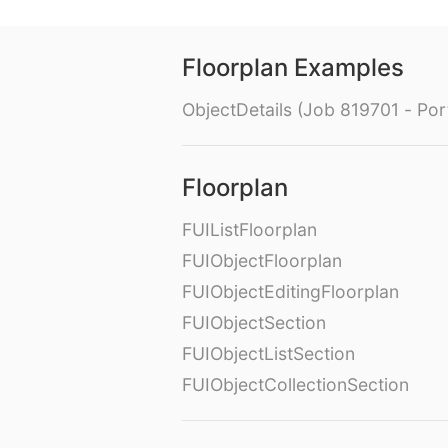
Floorplan Examples
ObjectDetails (Job 819701 - Port
Floorplan
FUIListFloorplan
FUIObjectFloorplan
FUIObjectEditingFloorplan
FUIObjectSection
FUIObjectListSection
FUIObjectCollectionSection