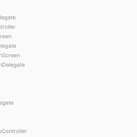
legate
roller
creen
legate
onScreen
nDelegate
egate
Controller