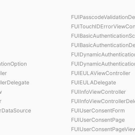
FUIPasscodeValidationDe
FUITouchIDErrorViewCont
FUIBasicAuthenticationS
FUIBasicAuthenticationDe
FUIDynamicAuthenticati
tionOption
FUIDynamicAuthenticatio
ler
FUIEULAViewController
lerDelegate
FUIEULADelegate
w
FUIInfoViewController
r
FUIInfoViewControllerDel
erDataSource
FUIUserConsentForm
FUIUserConsentPage
FUIUserConsentPageView