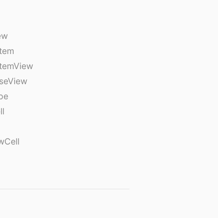
ew
tem
temView
seView
pe
ll
wCell