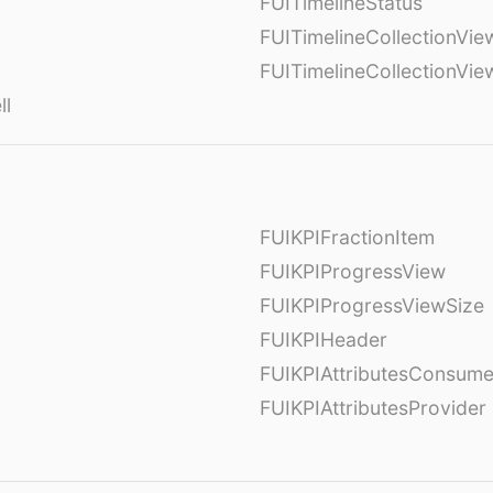
FUITimelineStatus
FUITimelineCollectionVie
FUITimelineCollectionVi
ll
FUIKPIFractionItem
FUIKPIProgressView
FUIKPIProgressViewSize
FUIKPIHeader
FUIKPIAttributesConsume
FUIKPIAttributesProvider