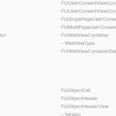
FUIUserConsentViewCont
FUIUserConsentViewCont
FUISinglePageUserCons
FUIMultiPageUserConsen
tor
FUIWebViewContainer
– WebViewType
FUIWebViewContainerDel
FUIObjectCell
FUIObjectHeader
FUIObjectHeaderView
– Version