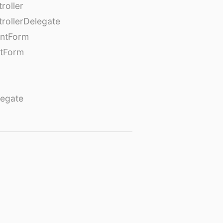
roller
rollerDelegate
entForm
tForm
egate