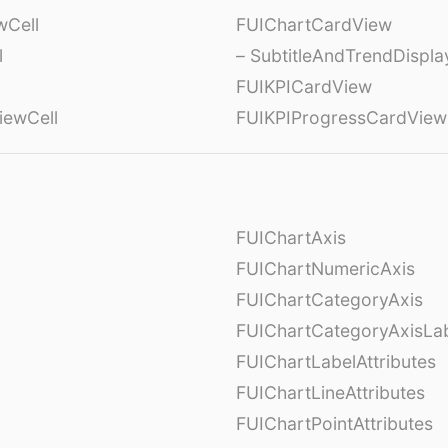
wCell
FUIChartCardView
l
– SubtitleAndTrendDispl
FUIKPICardView
iewCell
FUIKPIProgressCardView
FUIChartAxis
FUIChartNumericAxis
FUIChartCategoryAxis
FUIChartCategoryAxisLab
FUIChartLabelAttributes
FUIChartLineAttributes
FUIChartPointAttributes