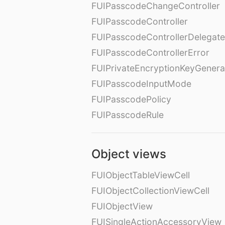
FUIPasscodeChangeController
FUIPasscodeController
FUIPasscodeControllerDelegate
FUIPasscodeControllerError
FUIPrivateEncryptionKeyGenera
FUIPasscodeInputMode
FUIPasscodePolicy
FUIPasscodeRule
Object views
FUIObjectTableViewCell
FUIObjectCollectionViewCell
FUIObjectView
FUISingleActionAccessoryView