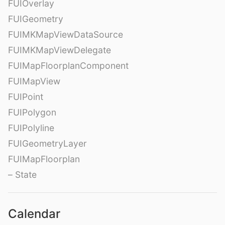
FUIOverlay
FUIGeometry
FUIMKMapViewDataSource
FUIMKMapViewDelegate
FUIMapFloorplanComponent
FUIMapView
FUIPoint
FUIPolygon
FUIPolyline
FUIGeometryLayer
FUIMapFloorplan
– State
Calendar