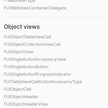
– WebViewType
FUIWebViewContainerDelegate
Object views
FUIObjectTableViewCell
FUIObjectCollectionViewCell
FUIObjectView
FUISingleActionAccessoryView
FUISingleActionButton
FUISingleActionProgressIndicator
FUITableViewCellActionAccessoryType
FUIObjectCell
FUIObjectHeader
FUIObjectHeaderView