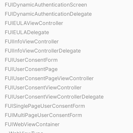
FUIDynamicAuthenticationScreen
FUIDynamicAuthenticationDelegate
FUIEULAViewController
FUIEULADelegate
FUIInfoViewController
FUIInfoViewControllerDelegate
FUIUserConsentForm
FUIUserConsentPage
FUIUserConsentPageViewController
FUIUserConsentViewController
FUIUserConsentViewControllerDelegate
FUISinglePageUserConsentForm
FUIMultiPageUserConsentForm
FUIWebViewContainer