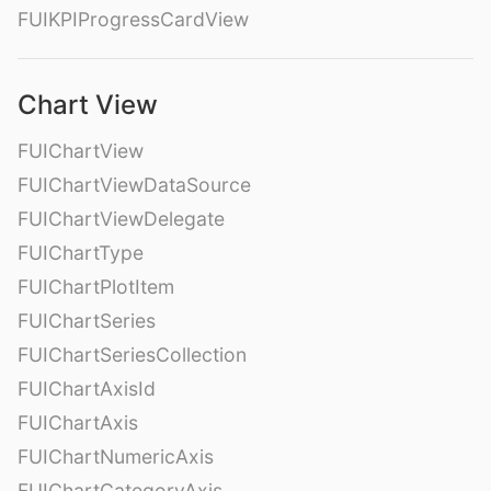
FUIKPIProgressCardView
Chart View
FUIChartView
FUIChartViewDataSource
FUIChartViewDelegate
FUIChartType
FUIChartPlotItem
FUIChartSeries
FUIChartSeriesCollection
FUIChartAxisId
FUIChartAxis
FUIChartNumericAxis
FUIChartCategoryAxis