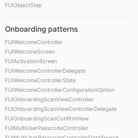
FUIObjectStep
Onboarding patterns
FUIWelcomeController
FUIWelcomeScreen
FUIActivationScreen
FUIWelcomeControllerDelegate
FUIWelcomeControllerState
FUIWelcomeControllerConfigurationOption
FUIOnboardingScanViewController
FUIOnboardingScanViewControllerDelegate
FUIOnboardingScanConfirmView
FUIMultiUserPasscodeController
FUIMultiUserPasscodeControllerDataSource