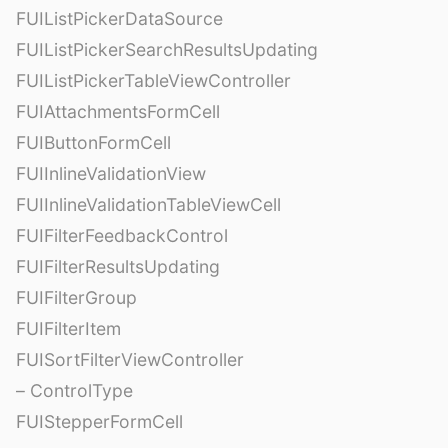
FUIListPickerDataSource
FUIListPickerSearchResultsUpdating
FUIListPickerTableViewController
FUIAttachmentsFormCell
FUIButtonFormCell
FUIInlineValidationView
FUIInlineValidationTableViewCell
FUIFilterFeedbackControl
FUIFilterResultsUpdating
FUIFilterGroup
FUIFilterItem
FUISortFilterViewController
– ControlType
FUIStepperFormCell