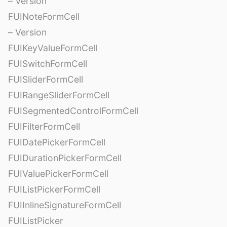
– Version
FUINoteFormCell
– Version
FUIKeyValueFormCell
FUISwitchFormCell
FUISliderFormCell
FUIRangeSliderFormCell
FUISegmentedControlFormCell
FUIFilterFormCell
FUIDatePickerFormCell
FUIDurationPickerFormCell
FUIValuePickerFormCell
FUIListPickerFormCell
FUIInlineSignatureFormCell
FUIListPicker