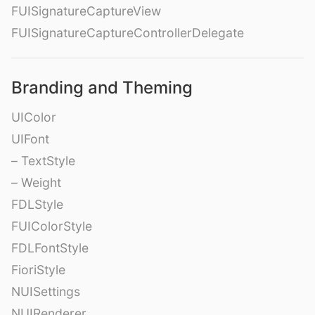
FUISignatureCaptureView
FUISignatureCaptureControllerDelegate
Branding and Theming
UIColor
UIFont
– TextStyle
– Weight
FDLStyle
FUIColorStyle
FDLFontStyle
FioriStyle
NUISettings
NUIRenderer