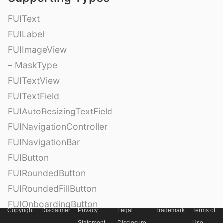
FUIText
FUILabel
FUIImageView
– MaskType
FUITextView
FUITextField
FUIAutoResizingTextField
FUINavigationController
FUINavigationBar
FUIButton
FUIRoundedButton
FUIRoundedFillButton
FUIOnboardingButton
Copyright
Disclaimer
Privacy
Legal
Trademark
Terms of
FUITag
Statement
Disclosure
Use