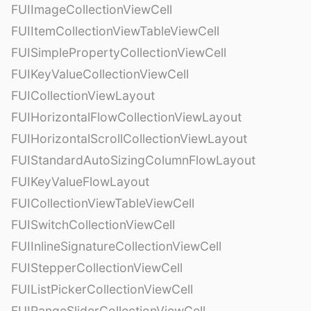
FUIImageCollectionViewCell
FUIItemCollectionViewTableViewCell
FUISimplePropertyCollectionViewCell
FUIKeyValueCollectionViewCell
FUICollectionViewLayout
FUIHorizontalFlowCollectionViewLayout
FUIHorizontalScrollCollectionViewLayout
FUIStandardAutoSizingColumnFlowLayout
FUIKeyValueFlowLayout
FUICollectionViewTableViewCell
FUISwitchCollectionViewCell
FUIInlineSignatureCollectionViewCell
FUIStepperCollectionViewCell
FUIListPickerCollectionViewCell
FUIRangeSliderCollectionViewCell