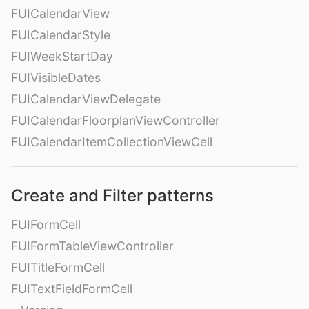
FUICalendarView
FUICalendarStyle
FUIWeekStartDay
FUIVisibleDates
FUICalendarViewDelegate
FUICalendarFloorplanViewController
FUICalendarItemCollectionViewCell
Create and Filter patterns
FUIFormCell
FUIFormTableViewController
FUITitleFormCell
FUITextFieldFormCell