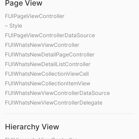
Page View
FUIPageViewController
– Style
FUIPageViewControllerDataSource
FUIWhatsNewViewController
FUIWhatsNewDetailPageController
FUIWhatsNewDetailListController
FUIWhatsNewCollectionViewCell
FUIWhatsNewCollectionItemView
FUIWhatsNewViewControllerDataSource
FUIWhatsNewViewControllerDelegate
Hierarchy View