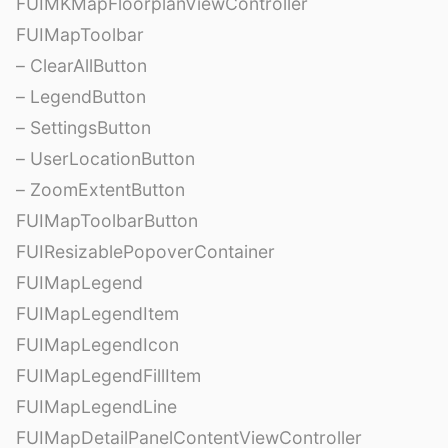
FUIMKMapFloorplanViewController
FUIMapToolbar
– ClearAllButton
– LegendButton
– SettingsButton
– UserLocationButton
– ZoomExtentButton
FUIMapToolbarButton
FUIResizablePopoverContainer
FUIMapLegend
FUIMapLegendItem
FUIMapLegendIcon
FUIMapLegendFillItem
FUIMapLegendLine
FUIMapDetailPanelContentViewController