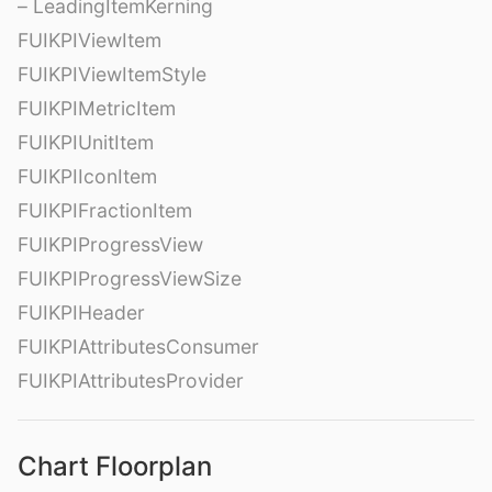
– LeadingItemKerning
FUIKPIViewItem
FUIKPIViewItemStyle
FUIKPIMetricItem
FUIKPIUnitItem
FUIKPIIconItem
FUIKPIFractionItem
FUIKPIProgressView
FUIKPIProgressViewSize
FUIKPIHeader
FUIKPIAttributesConsumer
FUIKPIAttributesProvider
Chart Floorplan