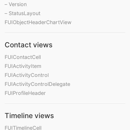
– Version
– StatusLayout
FUIObjectHeaderChartView
Contact views
FUIContactCell
FUIActivityItem
FUIActivityControl
FUIActivityControlDelegate
FUIProfileHeader
Timeline views
FUITimelineCell