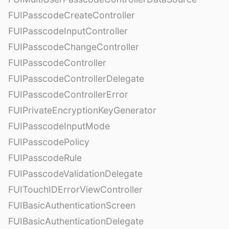
FUIPasscodeCreateController
FUIPasscodeInputController
FUIPasscodeChangeController
FUIPasscodeController
FUIPasscodeControllerDelegate
FUIPasscodeControllerError
FUIPrivateEncryptionKeyGenerator
FUIPasscodeInputMode
FUIPasscodePolicy
FUIPasscodeRule
FUIPasscodeValidationDelegate
FUITouchIDErrorViewController
FUIBasicAuthenticationScreen
FUIBasicAuthenticationDelegate