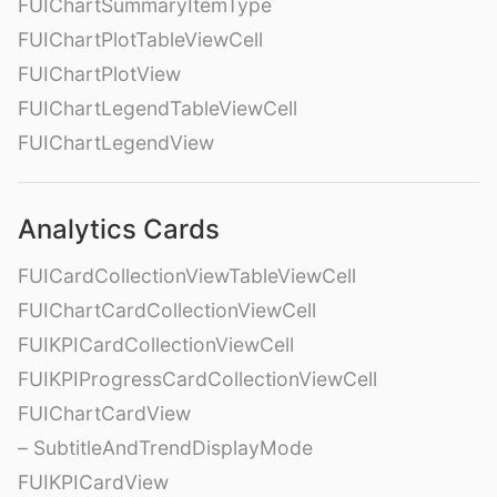
FUIChartSummaryItemType
FUIChartPlotTableViewCell
FUIChartPlotView
FUIChartLegendTableViewCell
FUIChartLegendView
Analytics Cards
FUICardCollectionViewTableViewCell
FUIChartCardCollectionViewCell
FUIKPICardCollectionViewCell
FUIKPIProgressCardCollectionViewCell
FUIChartCardView
– SubtitleAndTrendDisplayMode
FUIKPICardView