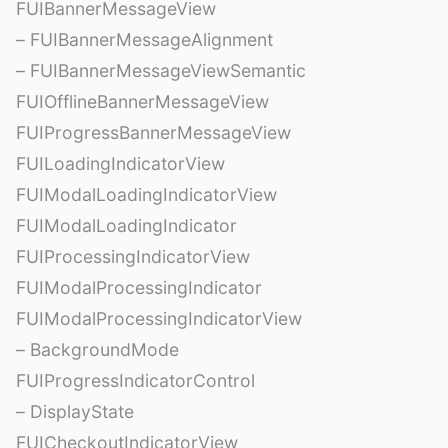
FUIBannerMessageView
– FUIBannerMessageAlignment
– FUIBannerMessageViewSemantic
FUIOfflineBannerMessageView
FUIProgressBannerMessageView
FUILoadingIndicatorView
FUIModalLoadingIndicatorView
FUIModalLoadingIndicator
FUIProcessingIndicatorView
FUIModalProcessingIndicator
FUIModalProcessingIndicatorView
– BackgroundMode
FUIProgressIndicatorControl
– DisplayState
FUICheckoutIndicatorView