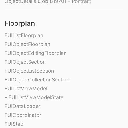
ObjectDetails (Job 819701 - Portrait)
Floorplan
FUIListFloorplan
FUIObjectFloorplan
FUIObjectEditingFloorplan
FUIObjectSection
FUIObjectListSection
FUIObjectCollectionSection
FUIListViewModel
– FUIListViewModelState
FUIDataLoader
FUICoordinator
FUIStep