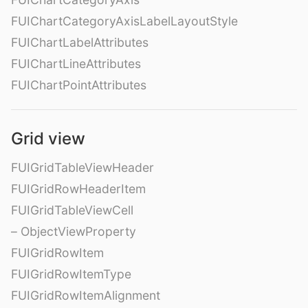
FUIChartCategoryAxisLabelLayoutStyle
FUIChartLabelAttributes
FUIChartLineAttributes
FUIChartPointAttributes
Grid view
FUIGridTableViewHeader
FUIGridRowHeaderItem
FUIGridTableViewCell
– ObjectViewProperty
FUIGridRowItem
FUIGridRowItemType
FUIGridRowItemAlignment