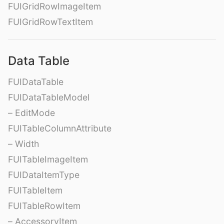
FUIGridRowImageItem
FUIGridRowTextItem
Data Table
FUIDataTable
FUIDataTableModel
– EditMode
FUITableColumnAttribute
– Width
FUITableImageItem
FUIDataItemType
FUITableItem
FUITableRowItem
– AccessoryItem