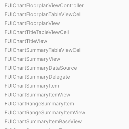
FUIChartFloorplanViewController
FUIChartFloorplanTableViewCell
FUIChartFloorplanView
FUIChartTitleTableViewCell
FUIChartTitleView
FUIChartSummaryTableViewCell
FUIChartSummaryView
FUIChartSummaryDataSource
FUIChartSummaryDelegate
FUIChartSummaryItem
FUIChartSummaryItemView
FUIChartRangeSummaryItem
FUIChartRangeSummaryItemView
FUIChartSummaryItemBaseView