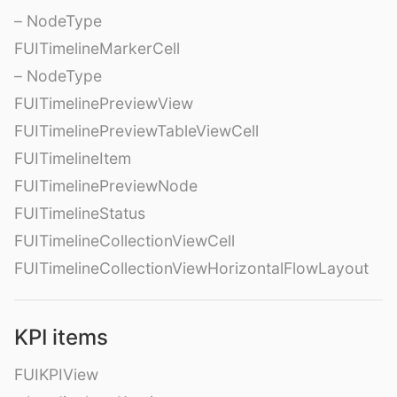
– NodeType
FUITimelineMarkerCell
– NodeType
FUITimelinePreviewView
FUITimelinePreviewTableViewCell
FUITimelineItem
FUITimelinePreviewNode
FUITimelineStatus
FUITimelineCollectionViewCell
FUITimelineCollectionViewHorizontalFlowLayout
KPI items
FUIKPIView