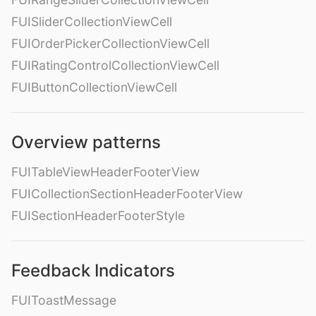
FUISliderCollectionViewCell
FUIOrderPickerCollectionViewCell
FUIRatingControlCollectionViewCell
FUIButtonCollectionViewCell
Overview patterns
FUITableViewHeaderFooterView
FUICollectionSectionHeaderFooterView
FUISectionHeaderFooterStyle
Feedback Indicators
FUIToastMessage