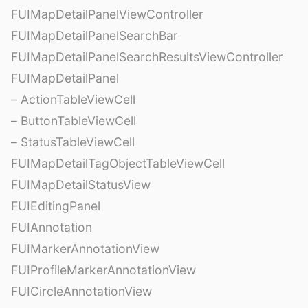
FUIMapDetailPanelViewController
FUIMapDetailPanelSearchBar
FUIMapDetailPanelSearchResultsViewController
FUIMapDetailPanel
– ActionTableViewCell
– ButtonTableViewCell
– StatusTableViewCell
FUIMapDetailTagObjectTableViewCell
FUIMapDetailStatusView
FUIEditingPanel
FUIAnnotation
FUIMarkerAnnotationView
FUIProfileMarkerAnnotationView
FUICircleAnnotationView