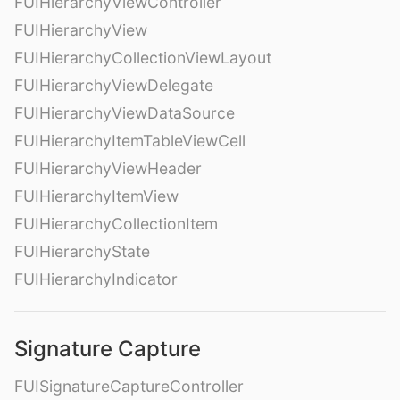
FUIHierarchyViewController
FUIHierarchyView
FUIHierarchyCollectionViewLayout
FUIHierarchyViewDelegate
FUIHierarchyViewDataSource
FUIHierarchyItemTableViewCell
FUIHierarchyViewHeader
FUIHierarchyItemView
FUIHierarchyCollectionItem
FUIHierarchyState
FUIHierarchyIndicator
Signature Capture
FUISignatureCaptureController