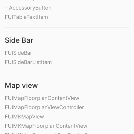
– AccessoryButton
FUITableTextItem
Side Bar
FUISideBar
FUISideBarListItem
Map view
FUIMapFloorplanContentView
FUIMapFloorplanViewController
FUIMKMapView
FUIMKMapFloorplanContentView