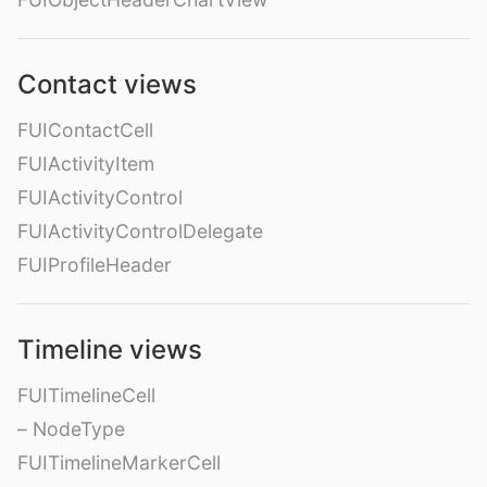
Contact views
FUIContactCell
FUIActivityItem
FUIActivityControl
FUIActivityControlDelegate
FUIProfileHeader
Timeline views
FUITimelineCell
– NodeType
FUITimelineMarkerCell