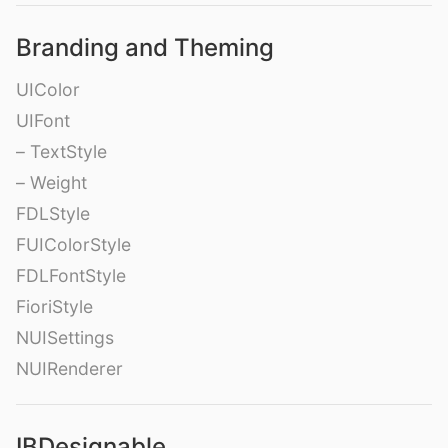
Branding and Theming
UIColor
UIFont
– TextStyle
– Weight
FDLStyle
FUIColorStyle
FDLFontStyle
FioriStyle
NUISettings
NUIRenderer
IBDesignable