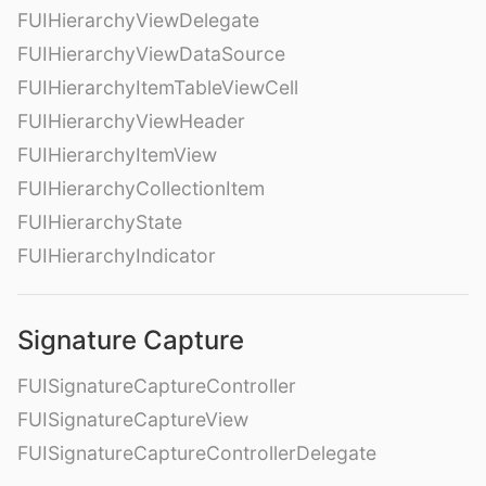
FUIHierarchyViewDelegate
FUIHierarchyViewDataSource
FUIHierarchyItemTableViewCell
FUIHierarchyViewHeader
FUIHierarchyItemView
FUIHierarchyCollectionItem
FUIHierarchyState
FUIHierarchyIndicator
Signature Capture
FUISignatureCaptureController
FUISignatureCaptureView
FUISignatureCaptureControllerDelegate