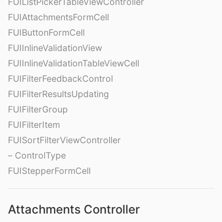
FUIListPickerTableViewController
FUIAttachmentsFormCell
FUIButtonFormCell
FUIInlineValidationView
FUIInlineValidationTableViewCell
FUIFilterFeedbackControl
FUIFilterResultsUpdating
FUIFilterGroup
FUIFilterItem
FUISortFilterViewController
– ControlType
FUIStepperFormCell
Attachments Controller