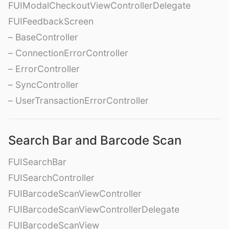
FUIModalCheckoutViewControllerDelegate
FUIFeedbackScreen
– BaseController
– ConnectionErrorController
– ErrorController
– SyncController
– UserTransactionErrorController
Search Bar and Barcode Scan
FUISearchBar
FUISearchController
FUIBarcodeScanViewController
FUIBarcodeScanViewControllerDelegate
FUIBarcodeScanView