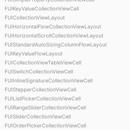
FUIKeyValueCollectionViewCell
FUICollectionViewLayout
FUIHorizontalFlowCollectionViewLayout
FUIHorizontalScrollCollectionViewLayout
FUIStandardAutoSizingColumnFlowLayout
FUIKeyValueFlowLayout
FUICollectionViewTableViewCell
FUISwitchCollectionViewCell
FUIInlineSignatureCollectionViewCell
FUIStepperCollectionViewCell
FUIListPickerCollectionViewCell
FUIRangeSliderCollectionViewCell
FUISliderCollectionViewCell
FUIOrderPickerCollectionViewCell