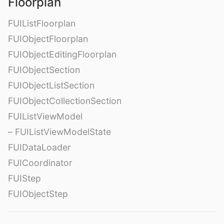
Floorplan
FUIListFloorplan
FUIObjectFloorplan
FUIObjectEditingFloorplan
FUIObjectSection
FUIObjectListSection
FUIObjectCollectionSection
FUIListViewModel
– FUIListViewModelState
FUIDataLoader
FUICoordinator
FUIStep
FUIObjectStep