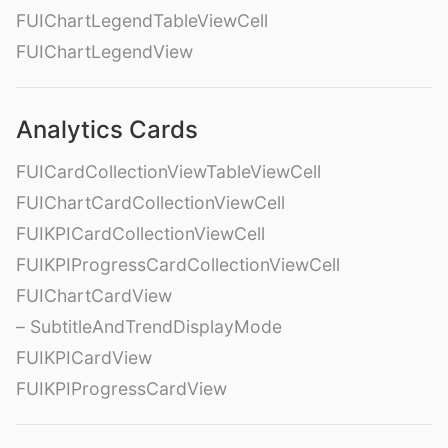
FUIChartLegendTableViewCell
FUIChartLegendView
Analytics Cards
FUICardCollectionViewTableViewCell
FUIChartCardCollectionViewCell
FUIKPICardCollectionViewCell
FUIKPIProgressCardCollectionViewCell
FUIChartCardView
– SubtitleAndTrendDisplayMode
FUIKPICardView
FUIKPIProgressCardView