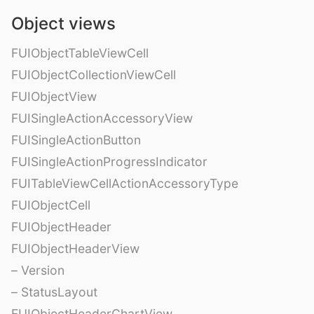
Object views
FUIObjectTableViewCell
FUIObjectCollectionViewCell
FUIObjectView
FUISingleActionAccessoryView
FUISingleActionButton
FUISingleActionProgressIndicator
FUITableViewCellActionAccessoryType
FUIObjectCell
FUIObjectHeader
FUIObjectHeaderView
– Version
– StatusLayout
FUIObjectHeaderChartView