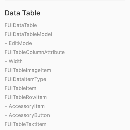
Data Table
FUIDataTable
FUIDataTableModel
– EditMode
FUITableColumnAttribute
– Width
FUITableImageItem
FUIDataItemType
FUITableItem
FUITableRowItem
– AccessoryItem
– AccessoryButton
FUITableTextItem