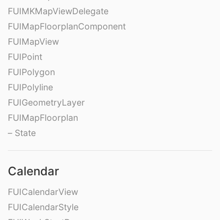
FUIMKMapViewDelegate
FUIMapFloorplanComponent
FUIMapView
FUIPoint
FUIPolygon
FUIPolyline
FUIGeometryLayer
FUIMapFloorplan
– State
Calendar
FUICalendarView
FUICalendarStyle