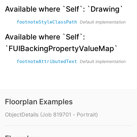
Available where `Self`: `Drawing`
footnoteStyleClassPath
Default implementation
Available where `Self`:
`FUIBackingPropertyValueMap`
footnoteAttributedText
Default implementation
Floorplan Examples
ObjectDetails (Job 819701 - Portrait)