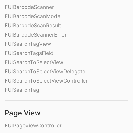
FUIBarcodeScanner
FUIBarcodeScanMode
FUIBarcodeScanResult
FUIBarcodeScannerError
FUISearchTagView
FUISearchTagsField
FUISearchToSelectView
FUISearchToSelectViewDelegate
FUISearchToSelectViewController
FUISearchTag
Page View
FUIPageViewController