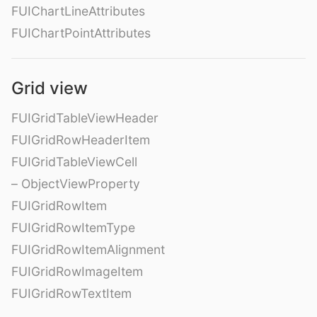
FUIChartLineAttributes
FUIChartPointAttributes
Grid view
FUIGridTableViewHeader
FUIGridRowHeaderItem
FUIGridTableViewCell
– ObjectViewProperty
FUIGridRowItem
FUIGridRowItemType
FUIGridRowItemAlignment
FUIGridRowImageItem
FUIGridRowTextItem