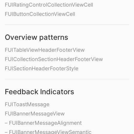
FUIRatingControlCollectionViewCell
FUIButtonCollectionViewCell
Overview patterns
FUITableViewHeaderFooterView
FUICollectionSectionHeaderFooterView
FUISectionHeaderFooterStyle
Feedback Indicators
FUIToastMessage
FUIBannerMessageView
– FUIBannerMessageAlignment
– FUIBannerMessageViewSemantic