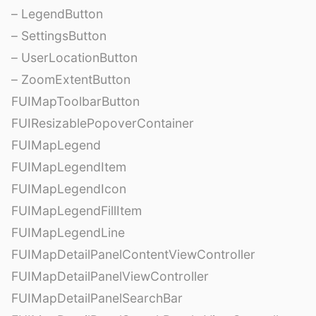
– LegendButton
– SettingsButton
– UserLocationButton
– ZoomExtentButton
FUIMapToolbarButton
FUIResizablePopoverContainer
FUIMapLegend
FUIMapLegendItem
FUIMapLegendIcon
FUIMapLegendFillItem
FUIMapLegendLine
FUIMapDetailPanelContentViewController
FUIMapDetailPanelViewController
FUIMapDetailPanelSearchBar