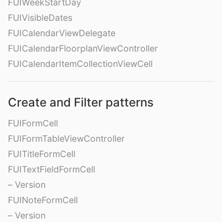
FUIWeekStartDay
FUIVisibleDates
FUICalendarViewDelegate
FUICalendarFloorplanViewController
FUICalendarItemCollectionViewCell
Create and Filter patterns
FUIFormCell
FUIFormTableViewController
FUITitleFormCell
FUITextFieldFormCell
– Version
FUINoteFormCell
– Version