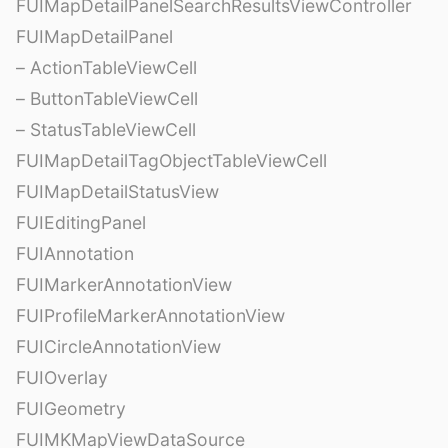
FUIMapDetailPanelSearchResultsViewController
FUIMapDetailPanel
– ActionTableViewCell
– ButtonTableViewCell
– StatusTableViewCell
FUIMapDetailTagObjectTableViewCell
FUIMapDetailStatusView
FUIEditingPanel
FUIAnnotation
FUIMarkerAnnotationView
FUIProfileMarkerAnnotationView
FUICircleAnnotationView
FUIOverlay
FUIGeometry
FUIMKMapViewDataSource