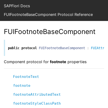
SAPFiori Docs
FUIFootnoteBaseComponent Protocol Reference
FUIFootnoteBaseComponent
public
protocol
FUIFootnoteBaseComponent
:
FUIAttri
Component protocol for
footnote
properties
FootnoteText
footnote
footnoteAttributedText
footnoteStyleClassPath