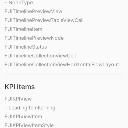
– NodeType
FUITimelinePreviewView
FUITimelinePreviewTableViewCell
FUITimelineItem
FUITimelinePreviewNode
FUITimelineStatus
FUITimelineCollectionViewCell
FUITimelineCollectionViewHorizontalFlowLayout
KPI items
FUIKPIView
– LeadingItemKerning
FUIKPIViewItem
FUIKPIViewItemStyle