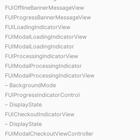
FUIOfflineBannerMessageView
FUIProgressBannerMessageView
FUILoadingIndicatorView
FUIModalLoadingIndicatorView
FUIModalLoadingIndicator
FUIProcessingIndicatorView
FUIModalProcessingIndicator
FUIModalProcessingIndicatorView
– BackgroundMode
FUIProgressIndicatorControl
– DisplayState
FUICheckoutIndicatorView
– DisplayState
FUIModalCheckoutViewController