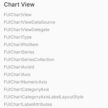
Chart View
FUIChartView
FUIChartViewDataSource
FUIChartViewDelegate
FUIChartType
FUIChartPlotItem
FUIChartSeries
FUIChartSeriesCollection
FUIChartAxisId
FUIChartAxis
FUIChartNumericAxis
FUIChartCategoryAxis
FUIChartCategoryAxisLabelLayoutStyle
FUIChartLabelAttributes