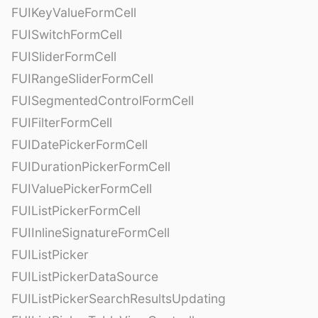
FUIKeyValueFormCell
FUISwitchFormCell
FUISliderFormCell
FUIRangeSliderFormCell
FUISegmentedControlFormCell
FUIFilterFormCell
FUIDatePickerFormCell
FUIDurationPickerFormCell
FUIValuePickerFormCell
FUIListPickerFormCell
FUIInlineSignatureFormCell
FUIListPicker
FUIListPickerDataSource
FUIListPickerSearchResultsUpdating