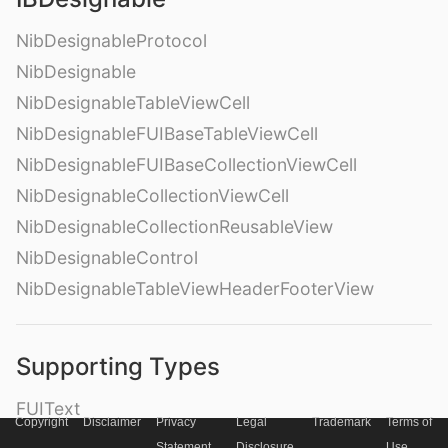
NibDesignableProtocol
NibDesignable
NibDesignableTableViewCell
NibDesignableFUIBaseTableViewCell
NibDesignableFUIBaseCollectionViewCell
NibDesignableCollectionViewCell
NibDesignableCollectionReusableView
NibDesignableControl
NibDesignableTableViewHeaderFooterView
Supporting Types
FUIText
Copyright
Disclaimer
Privacy
Legal
Trademark
Terms of
FUILabel
Statement
Disclosure
Use