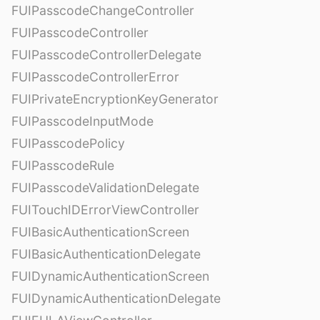
FUIPasscodeChangeController
FUIPasscodeController
FUIPasscodeControllerDelegate
FUIPasscodeControllerError
FUIPrivateEncryptionKeyGenerator
FUIPasscodeInputMode
FUIPasscodePolicy
FUIPasscodeRule
FUIPasscodeValidationDelegate
FUITouchIDErrorViewController
FUIBasicAuthenticationScreen
FUIBasicAuthenticationDelegate
FUIDynamicAuthenticationScreen
FUIDynamicAuthenticationDelegate