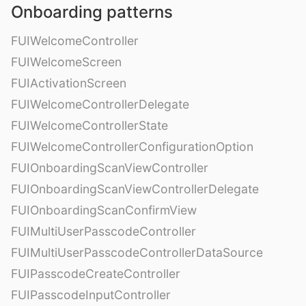
Onboarding patterns
FUIWelcomeController
FUIWelcomeScreen
FUIActivationScreen
FUIWelcomeControllerDelegate
FUIWelcomeControllerState
FUIWelcomeControllerConfigurationOption
FUIOnboardingScanViewController
FUIOnboardingScanViewControllerDelegate
FUIOnboardingScanConfirmView
FUIMultiUserPasscodeController
FUIMultiUserPasscodeControllerDataSource
FUIPasscodeCreateController
FUIPasscodeInputController