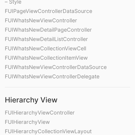
– Style
FUIPageViewControllerDataSource
FUIWhatsNewViewController
FUIWhatsNewDetailPageController
FUIWhatsNewDetailListController
FUIWhatsNewCollectionViewCell
FUIWhatsNewCollectionItemView
FUIWhatsNewViewControllerDataSource
FUIWhatsNewViewControllerDelegate
Hierarchy View
FUIHierarchyViewController
FUIHierarchyView
FUIHierarchyCollectionViewLayout