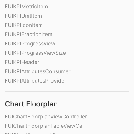
FUIKPIMetricItem
FUIKPIUnitItem
FUIKPIIconItem
FUIKPIFractionItem
FUIKPIProgressView
FUIKPIProgressViewSize
FUIKPIHeader
FUIKPIAttributesConsumer
FUIKPIAttributesProvider
Chart Floorplan
FUIChartFloorplanViewController
FUIChartFloorplanTableViewCell