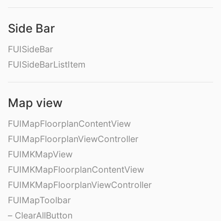
Side Bar
FUISideBar
FUISideBarListItem
Map view
FUIMapFloorplanContentView
FUIMapFloorplanViewController
FUIMKMapView
FUIMKMapFloorplanContentView
FUIMKMapFloorplanViewController
FUIMapToolbar
– ClearAllButton