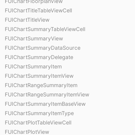
FUIChartFloorplanView
FUIChartTitleTableViewCell
FUIChartTitleView
FUIChartSummaryTableViewCell
FUIChartSummaryView
FUIChartSummaryDataSource
FUIChartSummaryDelegate
FUIChartSummaryItem
FUIChartSummaryItemView
FUIChartRangeSummaryItem
FUIChartRangeSummaryItemView
FUIChartSummaryItemBaseView
FUIChartSummaryItemType
FUIChartPlotTableViewCell
FUIChartPlotView