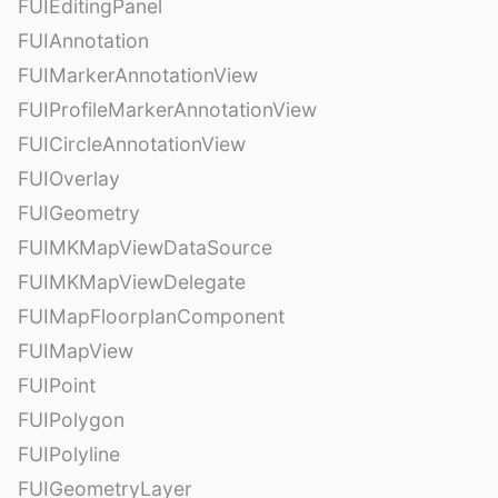
FUIEditingPanel
FUIAnnotation
FUIMarkerAnnotationView
FUIProfileMarkerAnnotationView
FUICircleAnnotationView
FUIOverlay
FUIGeometry
FUIMKMapViewDataSource
FUIMKMapViewDelegate
FUIMapFloorplanComponent
FUIMapView
FUIPoint
FUIPolygon
FUIPolyline
FUIGeometryLayer