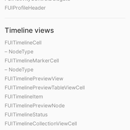
FUIProfileHeader
Timeline views
FUITimelineCell
– NodeType
FUITimelineMarkerCell
– NodeType
FUITimelinePreviewView
FUITimelinePreviewTableViewCell
FUITimelineItem
FUITimelinePreviewNode
FUITimelineStatus
FUITimelineCollectionViewCell