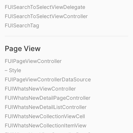
FUISearchToSelectViewDelegate
FUISearchToSelectViewController
FUISearchTag
Page View
FUIPageViewController
– Style
FUIPageViewControllerDataSource
FUIWhatsNewViewController
FUIWhatsNewDetailPageController
FUIWhatsNewDetailListController
FUIWhatsNewCollectionViewCell
FUIWhatsNewCollectionItemView