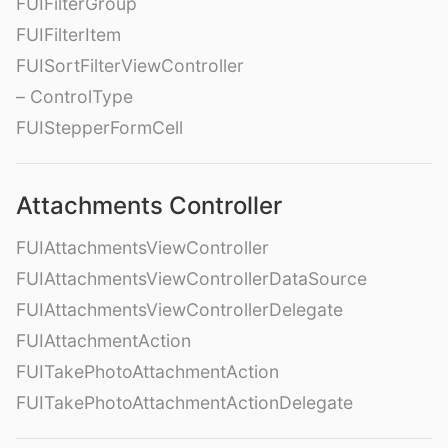
FUIFilterGroup
FUIFilterItem
FUISortFilterViewController
– ControlType
FUIStepperFormCell
Attachments Controller
FUIAttachmentsViewController
FUIAttachmentsViewControllerDataSource
FUIAttachmentsViewControllerDelegate
FUIAttachmentAction
FUITakePhotoAttachmentAction
FUITakePhotoAttachmentActionDelegate