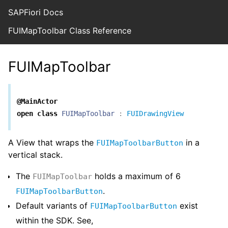
SAPFiori Docs
FUIMapToolbar Class Reference
FUIMapToolbar
@MainActor
open
class
FUIMapToolbar
:
FUIDrawingView
A View that wraps the
in a
FUIMapToolbarButton
vertical stack.
The
holds a maximum of 6
FUIMapToolbar
.
FUIMapToolbarButton
Default variants of
exist
FUIMapToolbarButton
within the SDK. See,