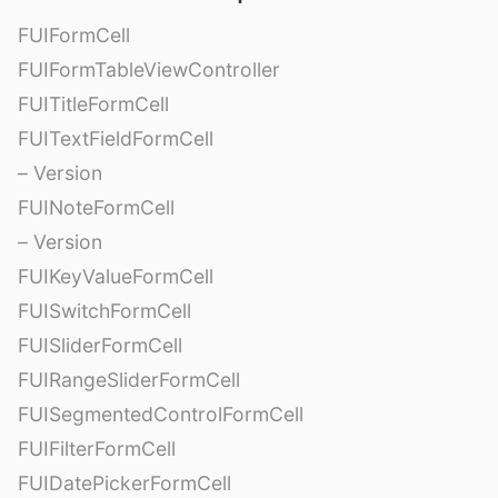
FUIFormCell
FUIFormTableViewController
FUITitleFormCell
FUITextFieldFormCell
– Version
FUINoteFormCell
– Version
FUIKeyValueFormCell
FUISwitchFormCell
FUISliderFormCell
FUIRangeSliderFormCell
FUISegmentedControlFormCell
FUIFilterFormCell
FUIDatePickerFormCell