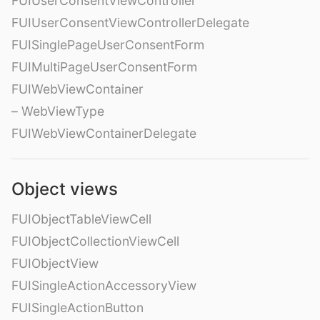
FUIUserConsentViewController
FUIUserConsentViewControllerDelegate
FUISinglePageUserConsentForm
FUIMultiPageUserConsentForm
FUIWebViewContainer
– WebViewType
FUIWebViewContainerDelegate
Object views
FUIObjectTableViewCell
FUIObjectCollectionViewCell
FUIObjectView
FUISingleActionAccessoryView
FUISingleActionButton