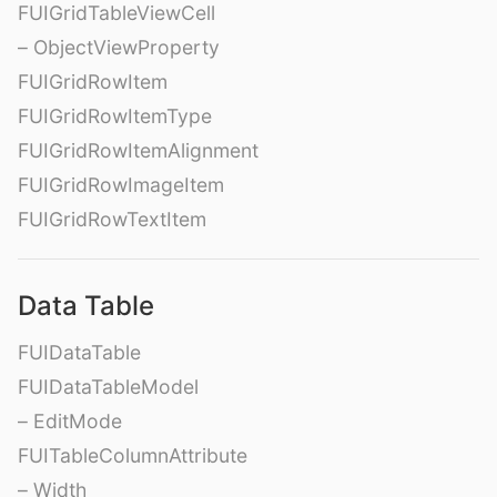
FUIGridTableViewCell
– ObjectViewProperty
FUIGridRowItem
FUIGridRowItemType
FUIGridRowItemAlignment
FUIGridRowImageItem
FUIGridRowTextItem
Data Table
FUIDataTable
FUIDataTableModel
– EditMode
FUITableColumnAttribute
– Width