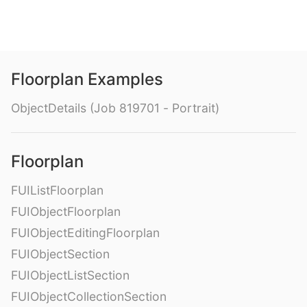
Floorplan Examples
ObjectDetails (Job 819701 - Portrait)
Floorplan
FUIListFloorplan
FUIObjectFloorplan
FUIObjectEditingFloorplan
FUIObjectSection
FUIObjectListSection
FUIObjectCollectionSection