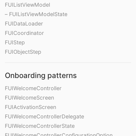
FUIListViewModel
– FUIListViewModelState
FUIDataLoader
FUICoordinator
FUIStep
FUIObjectStep
Onboarding patterns
FUIWelcomeController
FUIWelcomeScreen
FUIActivationScreen
FUIWelcomeControllerDelegate
FUIWelcomeControllerState
FUIWelcomeControllerConfigurationOption