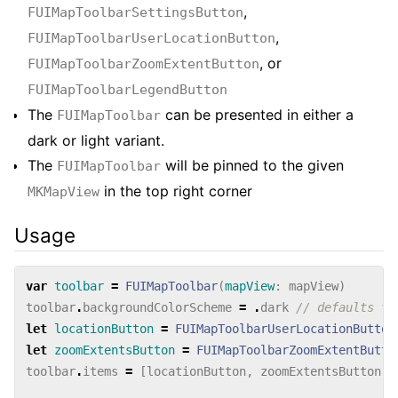
,
FUIMapToolbarSettingsButton
,
FUIMapToolbarUserLocationButton
, or
FUIMapToolbarZoomExtentButton
FUIMapToolbarLegendButton
The
can be presented in either a
FUIMapToolbar
dark or light variant.
The
will be pinned to the given
FUIMapToolbar
in the top right corner
MKMapView
Usage
var
toolbar
=
FUIMapToolbar
(
mapView
:
mapView
)
toolbar
.
backgroundColorScheme
=
.
dark
// defaults to
let
locationButton
=
FUIMapToolbarUserLocationButton
let
zoomExtentsButton
=
FUIMapToolbarZoomExtentButto
toolbar
.
items
=
[
locationButton
,
zoomExtentsButton
]