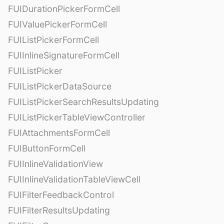
FUIDurationPickerFormCell
FUIValuePickerFormCell
FUIListPickerFormCell
FUIInlineSignatureFormCell
FUIListPicker
FUIListPickerDataSource
FUIListPickerSearchResultsUpdating
FUIListPickerTableViewController
FUIAttachmentsFormCell
FUIButtonFormCell
FUIInlineValidationView
FUIInlineValidationTableViewCell
FUIFilterFeedbackControl
FUIFilterResultsUpdating