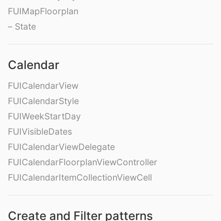
FUIMapFloorplan
– State
Calendar
FUICalendarView
FUICalendarStyle
FUIWeekStartDay
FUIVisibleDates
FUICalendarViewDelegate
FUICalendarFloorplanViewController
FUICalendarItemCollectionViewCell
Create and Filter patterns