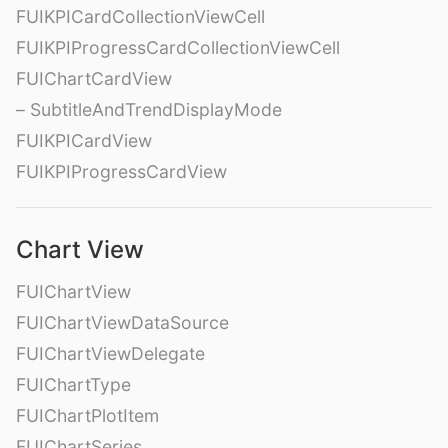
FUIKPICardCollectionViewCell
FUIKPIProgressCardCollectionViewCell
FUIChartCardView
– SubtitleAndTrendDisplayMode
FUIKPICardView
FUIKPIProgressCardView
Chart View
FUIChartView
FUIChartViewDataSource
FUIChartViewDelegate
FUIChartType
FUIChartPlotItem
FUIChartSeries