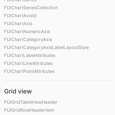
FUIChartSeriesCollection
FUIChartAxisId
FUIChartAxis
FUIChartNumericAxis
FUIChartCategoryAxis
FUIChartCategoryAxisLabelLayoutStyle
FUIChartLabelAttributes
FUIChartLineAttributes
FUIChartPointAttributes
Grid view
FUIGridTableViewHeader
FUIGridRowHeaderItem