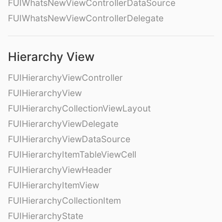
FUIWhatsNewViewControllerDataSource
FUIWhatsNewViewControllerDelegate
Hierarchy View
FUIHierarchyViewController
FUIHierarchyView
FUIHierarchyCollectionViewLayout
FUIHierarchyViewDelegate
FUIHierarchyViewDataSource
FUIHierarchyItemTableViewCell
FUIHierarchyViewHeader
FUIHierarchyItemView
FUIHierarchyCollectionItem
FUIHierarchyState