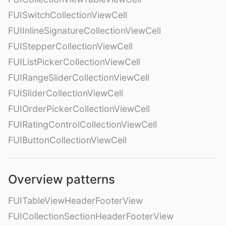
FUISwitchCollectionViewCell
FUIInlineSignatureCollectionViewCell
FUIStepperCollectionViewCell
FUIListPickerCollectionViewCell
FUIRangeSliderCollectionViewCell
FUISliderCollectionViewCell
FUIOrderPickerCollectionViewCell
FUIRatingControlCollectionViewCell
FUIButtonCollectionViewCell
Overview patterns
FUITableViewHeaderFooterView
FUICollectionSectionHeaderFooterView