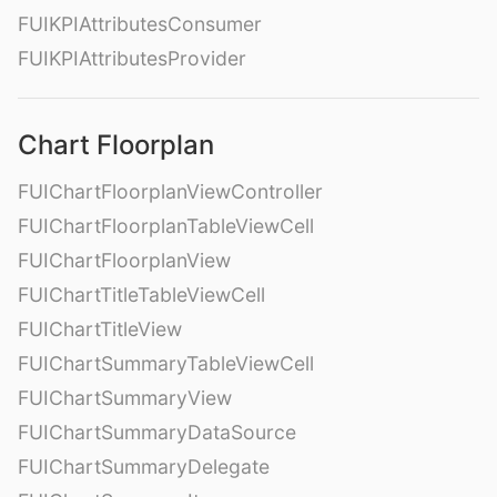
FUIKPIAttributesConsumer
FUIKPIAttributesProvider
Chart Floorplan
FUIChartFloorplanViewController
FUIChartFloorplanTableViewCell
FUIChartFloorplanView
FUIChartTitleTableViewCell
FUIChartTitleView
FUIChartSummaryTableViewCell
FUIChartSummaryView
FUIChartSummaryDataSource
FUIChartSummaryDelegate