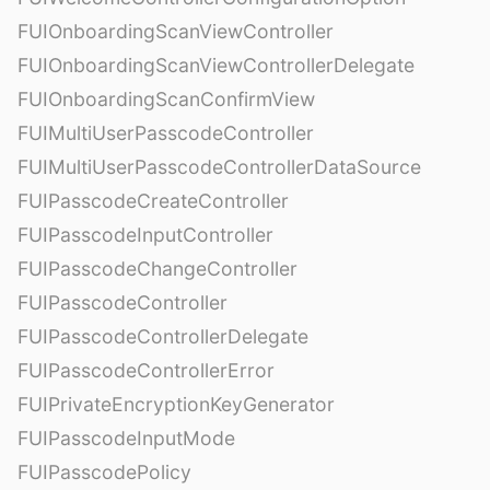
FUIOnboardingScanViewController
FUIOnboardingScanViewControllerDelegate
FUIOnboardingScanConfirmView
FUIMultiUserPasscodeController
FUIMultiUserPasscodeControllerDataSource
FUIPasscodeCreateController
FUIPasscodeInputController
FUIPasscodeChangeController
FUIPasscodeController
FUIPasscodeControllerDelegate
FUIPasscodeControllerError
FUIPrivateEncryptionKeyGenerator
FUIPasscodeInputMode
FUIPasscodePolicy