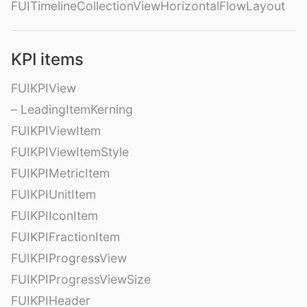
FUITimelineCollectionViewHorizontalFlowLayout
KPI items
FUIKPIView
– LeadingItemKerning
FUIKPIViewItem
FUIKPIViewItemStyle
FUIKPIMetricItem
FUIKPIUnitItem
FUIKPIIconItem
FUIKPIFractionItem
FUIKPIProgressView
FUIKPIProgressViewSize
FUIKPIHeader