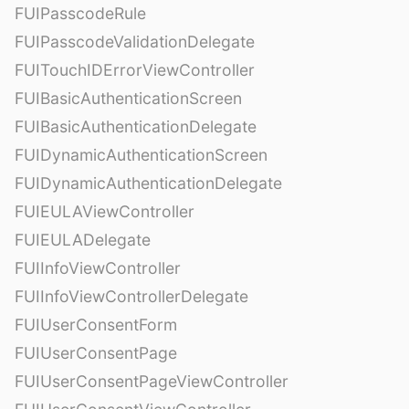
FUIPasscodeRule
FUIPasscodeValidationDelegate
FUITouchIDErrorViewController
FUIBasicAuthenticationScreen
FUIBasicAuthenticationDelegate
FUIDynamicAuthenticationScreen
FUIDynamicAuthenticationDelegate
FUIEULAViewController
FUIEULADelegate
FUIInfoViewController
FUIInfoViewControllerDelegate
FUIUserConsentForm
FUIUserConsentPage
FUIUserConsentPageViewController