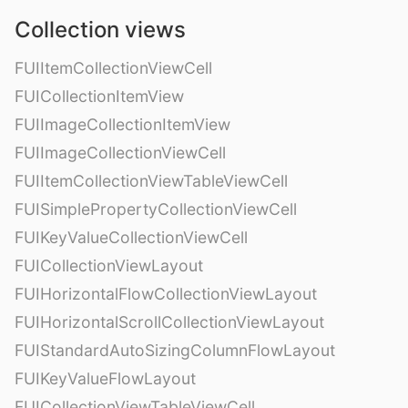
Collection views
FUIItemCollectionViewCell
FUICollectionItemView
FUIImageCollectionItemView
FUIImageCollectionViewCell
FUIItemCollectionViewTableViewCell
FUISimplePropertyCollectionViewCell
FUIKeyValueCollectionViewCell
FUICollectionViewLayout
FUIHorizontalFlowCollectionViewLayout
FUIHorizontalScrollCollectionViewLayout
FUIStandardAutoSizingColumnFlowLayout
FUIKeyValueFlowLayout
FUICollectionViewTableViewCell