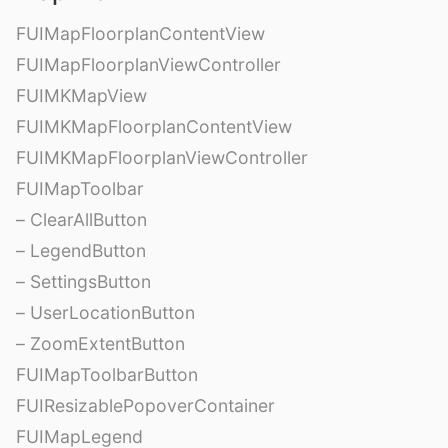
FUIMapFloorplanContentView
FUIMapFloorplanViewController
FUIMKMapView
FUIMKMapFloorplanContentView
FUIMKMapFloorplanViewController
FUIMapToolbar
– ClearAllButton
– LegendButton
– SettingsButton
– UserLocationButton
– ZoomExtentButton
FUIMapToolbarButton
FUIResizablePopoverContainer
FUIMapLegend