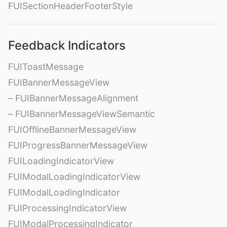
FUISectionHeaderFooterStyle
Feedback Indicators
FUIToastMessage
FUIBannerMessageView
– FUIBannerMessageAlignment
– FUIBannerMessageViewSemantic
FUIOfflineBannerMessageView
FUIProgressBannerMessageView
FUILoadingIndicatorView
FUIModalLoadingIndicatorView
FUIModalLoadingIndicator
FUIProcessingIndicatorView
FUIModalProcessingIndicator