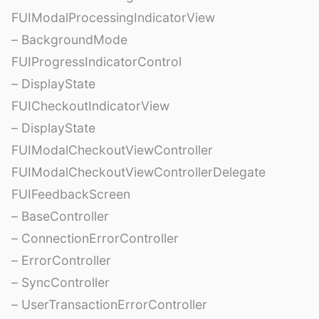
FUIModalProcessingIndicatorView
– BackgroundMode
FUIProgressIndicatorControl
– DisplayState
FUICheckoutIndicatorView
– DisplayState
FUIModalCheckoutViewController
FUIModalCheckoutViewControllerDelegate
FUIFeedbackScreen
– BaseController
– ConnectionErrorController
– ErrorController
– SyncController
– UserTransactionErrorController