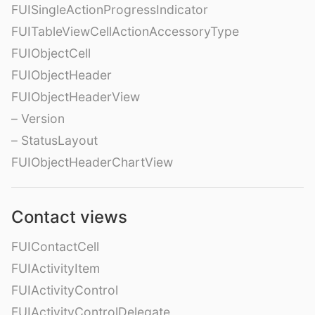
FUISingleActionProgressIndicator
FUITableViewCellActionAccessoryType
FUIObjectCell
FUIObjectHeader
FUIObjectHeaderView
– Version
– StatusLayout
FUIObjectHeaderChartView
Contact views
FUIContactCell
FUIActivityItem
FUIActivityControl
FUIActivityControlDelegate