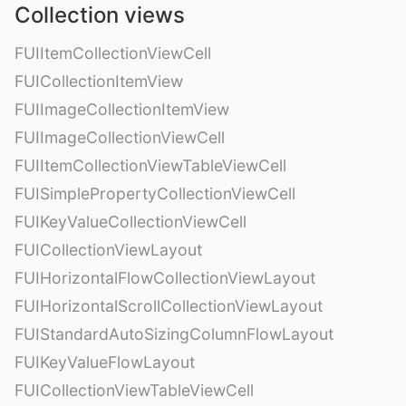
Collection views
FUIItemCollectionViewCell
FUICollectionItemView
FUIImageCollectionItemView
FUIImageCollectionViewCell
FUIItemCollectionViewTableViewCell
FUISimplePropertyCollectionViewCell
FUIKeyValueCollectionViewCell
FUICollectionViewLayout
FUIHorizontalFlowCollectionViewLayout
FUIHorizontalScrollCollectionViewLayout
FUIStandardAutoSizingColumnFlowLayout
FUIKeyValueFlowLayout
FUICollectionViewTableViewCell