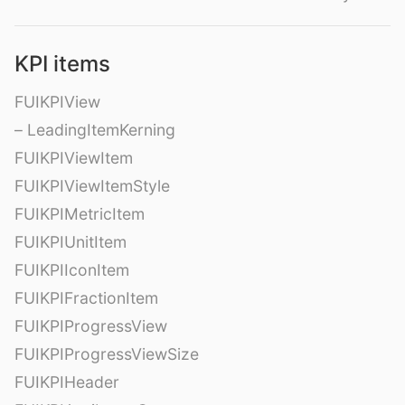
KPI items
FUIKPIView
– LeadingItemKerning
FUIKPIViewItem
FUIKPIViewItemStyle
FUIKPIMetricItem
FUIKPIUnitItem
FUIKPIIconItem
FUIKPIFractionItem
FUIKPIProgressView
FUIKPIProgressViewSize
FUIKPIHeader