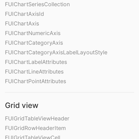
FUIChartSeriesCollection
FUIChartAxisId
FUIChartAxis
FUIChartNumericAxis
FUIChartCategoryAxis
FUIChartCategoryAxisLabelLayoutStyle
FUIChartLabelAttributes
FUIChartLineAttributes
FUIChartPointAttributes
Grid view
FUIGridTableViewHeader
FUIGridRowHeaderItem
FUIGridTableViewCell