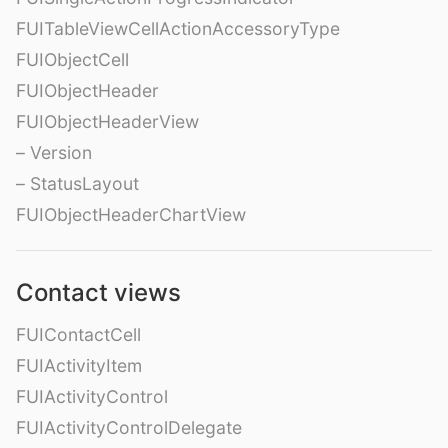
FUITableViewCellActionAccessoryType
FUIObjectCell
FUIObjectHeader
FUIObjectHeaderView
– Version
– StatusLayout
FUIObjectHeaderChartView
Contact views
FUIContactCell
FUIActivityItem
FUIActivityControl
FUIActivityControlDelegate