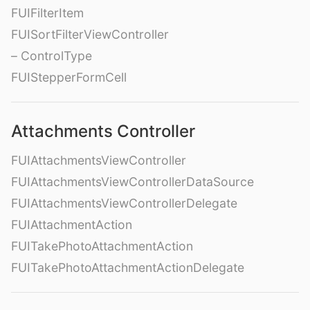
FUIFilterItem
FUISortFilterViewController
– ControlType
FUIStepperFormCell
Attachments Controller
FUIAttachmentsViewController
FUIAttachmentsViewControllerDataSource
FUIAttachmentsViewControllerDelegate
FUIAttachmentAction
FUITakePhotoAttachmentAction
FUITakePhotoAttachmentActionDelegate