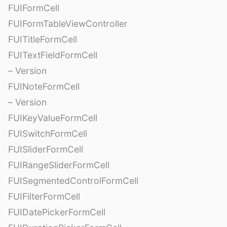
FUIFormCell
FUIFormTableViewController
FUITitleFormCell
FUITextFieldFormCell
– Version
FUINoteFormCell
– Version
FUIKeyValueFormCell
FUISwitchFormCell
FUISliderFormCell
FUIRangeSliderFormCell
FUISegmentedControlFormCell
FUIFilterFormCell
FUIDatePickerFormCell