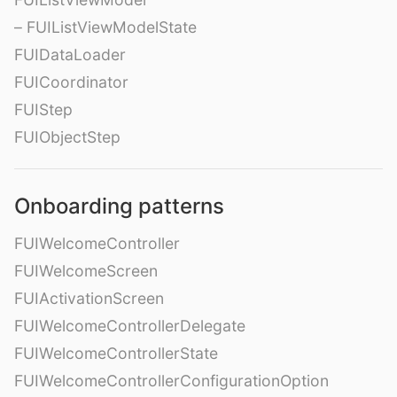
– FUIListViewModelState
FUIDataLoader
FUICoordinator
FUIStep
FUIObjectStep
Onboarding patterns
FUIWelcomeController
FUIWelcomeScreen
FUIActivationScreen
FUIWelcomeControllerDelegate
FUIWelcomeControllerState
FUIWelcomeControllerConfigurationOption