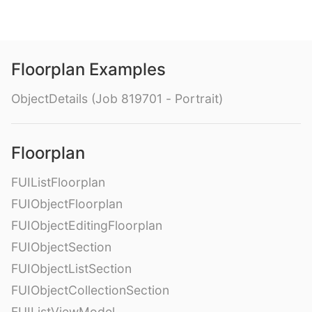
Floorplan Examples
ObjectDetails (Job 819701 - Portrait)
Floorplan
FUIListFloorplan
FUIObjectFloorplan
FUIObjectEditingFloorplan
FUIObjectSection
FUIObjectListSection
FUIObjectCollectionSection
FUIListViewModel