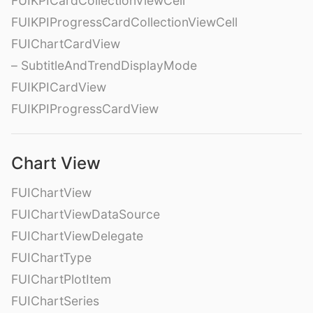
FUIKPICardCollectionViewCell
FUIKPIProgressCardCollectionViewCell
FUIChartCardView
– SubtitleAndTrendDisplayMode
FUIKPICardView
FUIKPIProgressCardView
Chart View
FUIChartView
FUIChartViewDataSource
FUIChartViewDelegate
FUIChartType
FUIChartPlotItem
FUIChartSeries