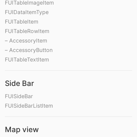
FUITableImageItem
FUIDataItemType
FUITableItem
FUITableRowItem
– AccessoryItem
– AccessoryButton
FUITableTextItem
Side Bar
FUISideBar
FUISideBarListItem
Map view