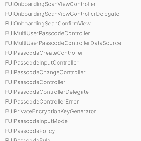
FUIOnboardingScanViewController
FUIOnboardingScanViewControllerDelegate
FUIOnboardingScanConfirmView
FUIMultiUserPasscodeController
FUIMultiUserPasscodeControllerDataSource
FUIPasscodeCreateController
FUIPasscodeInputController
FUIPasscodeChangeController
FUIPasscodeController
FUIPasscodeControllerDelegate
FUIPasscodeControllerError
FUIPrivateEncryptionKeyGenerator
FUIPasscodeInputMode
FUIPasscodePolicy
FUIPasscodeRule