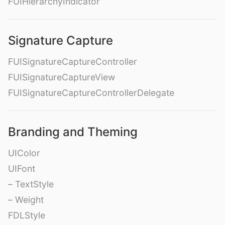
FUIHierarchyIndicator
Signature Capture
FUISignatureCaptureController
FUISignatureCaptureView
FUISignatureCaptureControllerDelegate
Branding and Theming
UIColor
UIFont
– TextStyle
– Weight
FDLStyle