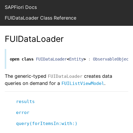
SAPFiori Docs
FUIDataLoader Class Reference
FUIDataLoader
open
class
FUIDataLoader
<
Entity
>
:
ObservableObject
The generic-typed
creates data
FUIDataLoader
queries on demand for a
.
FUIListViewModel
results
error
query(forItemsIn:with:)