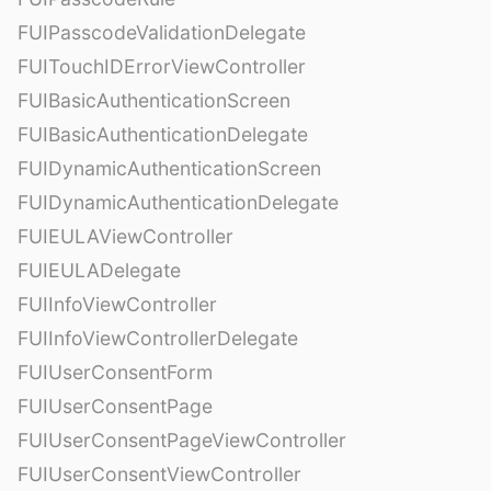
FUIPasscodeValidationDelegate
FUITouchIDErrorViewController
FUIBasicAuthenticationScreen
FUIBasicAuthenticationDelegate
FUIDynamicAuthenticationScreen
FUIDynamicAuthenticationDelegate
FUIEULAViewController
FUIEULADelegate
FUIInfoViewController
FUIInfoViewControllerDelegate
FUIUserConsentForm
FUIUserConsentPage
FUIUserConsentPageViewController
FUIUserConsentViewController