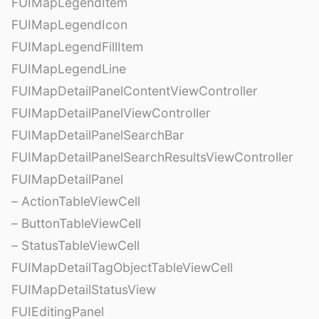
FUIMapLegendItem
FUIMapLegendIcon
FUIMapLegendFillItem
FUIMapLegendLine
FUIMapDetailPanelContentViewController
FUIMapDetailPanelViewController
FUIMapDetailPanelSearchBar
FUIMapDetailPanelSearchResultsViewController
FUIMapDetailPanel
– ActionTableViewCell
– ButtonTableViewCell
– StatusTableViewCell
FUIMapDetailTagObjectTableViewCell
FUIMapDetailStatusView
FUIEditingPanel