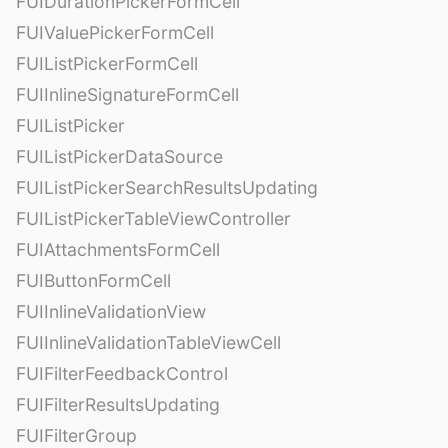
FUIDurationPickerFormCell
FUIValuePickerFormCell
FUIListPickerFormCell
FUIInlineSignatureFormCell
FUIListPicker
FUIListPickerDataSource
FUIListPickerSearchResultsUpdating
FUIListPickerTableViewController
FUIAttachmentsFormCell
FUIButtonFormCell
FUIInlineValidationView
FUIInlineValidationTableViewCell
FUIFilterFeedbackControl
FUIFilterResultsUpdating
FUIFilterGroup