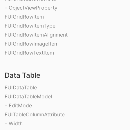
– ObjectViewProperty
FUIGridRowItem
FUIGridRowItemType
FUIGridRowItemAlignment
FUIGridRowImageItem
FUIGridRowTextItem
Data Table
FUIDataTable
FUIDataTableModel
– EditMode
FUITableColumnAttribute
– Width