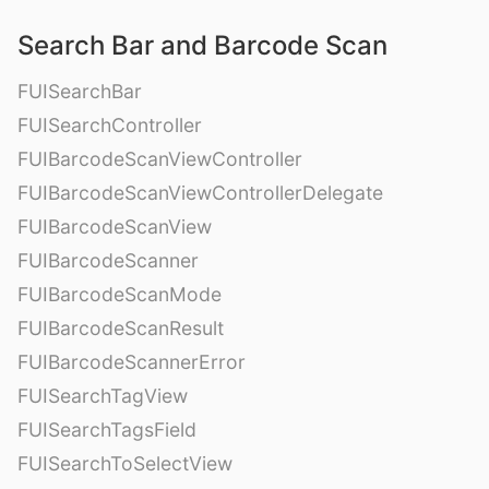
Search Bar and Barcode Scan
FUISearchBar
FUISearchController
FUIBarcodeScanViewController
FUIBarcodeScanViewControllerDelegate
FUIBarcodeScanView
FUIBarcodeScanner
FUIBarcodeScanMode
FUIBarcodeScanResult
FUIBarcodeScannerError
FUISearchTagView
FUISearchTagsField
FUISearchToSelectView