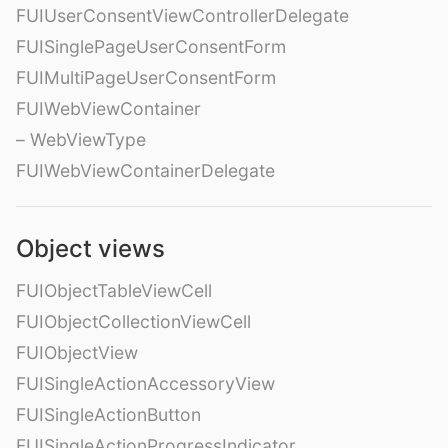
FUIUserConsentViewControllerDelegate
FUISinglePageUserConsentForm
FUIMultiPageUserConsentForm
FUIWebViewContainer
– WebViewType
FUIWebViewContainerDelegate
Object views
FUIObjectTableViewCell
FUIObjectCollectionViewCell
FUIObjectView
FUISingleActionAccessoryView
FUISingleActionButton
FUISingleActionProgressIndicator