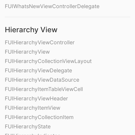
FUIWhatsNewViewControllerDelegate
Hierarchy View
FUIHierarchyViewController
FUIHierarchyView
FUIHierarchyCollectionViewLayout
FUIHierarchyViewDelegate
FUIHierarchyViewDataSource
FUIHierarchyItemTableViewCell
FUIHierarchyViewHeader
FUIHierarchyItemView
FUIHierarchyCollectionItem
FUIHierarchyState