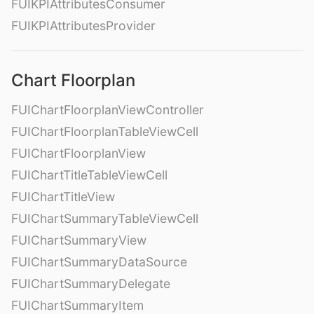
FUIKPIAttributesConsumer
FUIKPIAttributesProvider
Chart Floorplan
FUIChartFloorplanViewController
FUIChartFloorplanTableViewCell
FUIChartFloorplanView
FUIChartTitleTableViewCell
FUIChartTitleView
FUIChartSummaryTableViewCell
FUIChartSummaryView
FUIChartSummaryDataSource
FUIChartSummaryDelegate
FUIChartSummaryItem