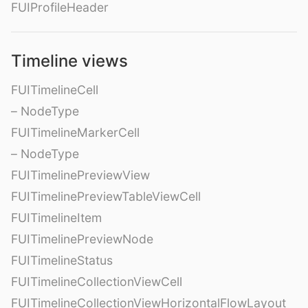
FUIProfileHeader
Timeline views
FUITimelineCell
– NodeType
FUITimelineMarkerCell
– NodeType
FUITimelinePreviewView
FUITimelinePreviewTableViewCell
FUITimelineItem
FUITimelinePreviewNode
FUITimelineStatus
FUITimelineCollectionViewCell
FUITimelineCollectionViewHorizontalFlowLayout