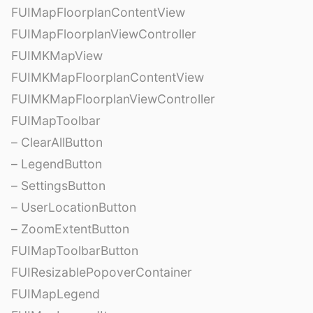
FUIMapFloorplanContentView
FUIMapFloorplanViewController
FUIMKMapView
FUIMKMapFloorplanContentView
FUIMKMapFloorplanViewController
FUIMapToolbar
– ClearAllButton
– LegendButton
– SettingsButton
– UserLocationButton
– ZoomExtentButton
FUIMapToolbarButton
FUIResizablePopoverContainer
FUIMapLegend