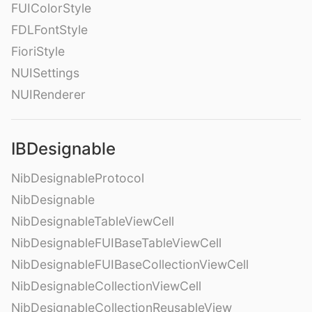
FUIColorStyle
FDLFontStyle
FioriStyle
NUISettings
NUIRenderer
IBDesignable
NibDesignableProtocol
NibDesignable
NibDesignableTableViewCell
NibDesignableFUIBaseTableViewCell
NibDesignableFUIBaseCollectionViewCell
NibDesignableCollectionViewCell
NibDesignableCollectionReusableView