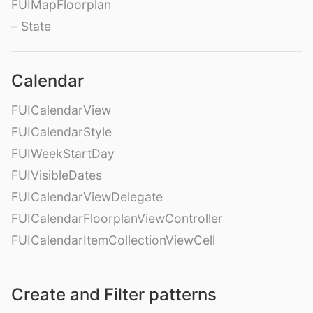
FUIMapFloorplan
– State
Calendar
FUICalendarView
FUICalendarStyle
FUIWeekStartDay
FUIVisibleDates
FUICalendarViewDelegate
FUICalendarFloorplanViewController
FUICalendarItemCollectionViewCell
Create and Filter patterns