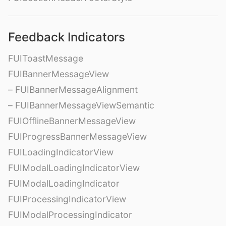
Feedback Indicators
FUIToastMessage
FUIBannerMessageView
– FUIBannerMessageAlignment
– FUIBannerMessageViewSemantic
FUIOfflineBannerMessageView
FUIProgressBannerMessageView
FUILoadingIndicatorView
FUIModalLoadingIndicatorView
FUIModalLoadingIndicator
FUIProcessingIndicatorView
FUIModalProcessingIndicator