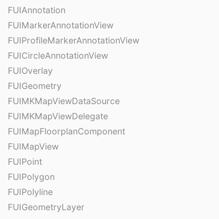
FUIAnnotation
FUIMarkerAnnotationView
FUIProfileMarkerAnnotationView
FUICircleAnnotationView
FUIOverlay
FUIGeometry
FUIMKMapViewDataSource
FUIMKMapViewDelegate
FUIMapFloorplanComponent
FUIMapView
FUIPoint
FUIPolygon
FUIPolyline
FUIGeometryLayer