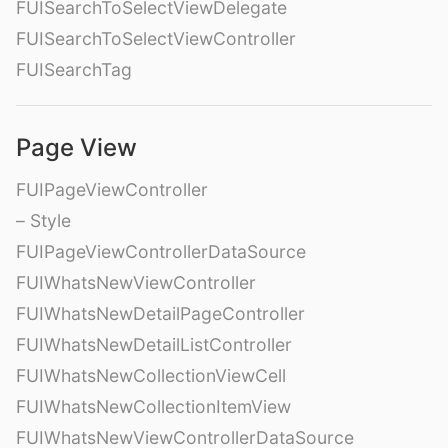
FUISearchToSelectViewDelegate
FUISearchToSelectViewController
FUISearchTag
Page View
FUIPageViewController
– Style
FUIPageViewControllerDataSource
FUIWhatsNewViewController
FUIWhatsNewDetailPageController
FUIWhatsNewDetailListController
FUIWhatsNewCollectionViewCell
FUIWhatsNewCollectionItemView
FUIWhatsNewViewControllerDataSource