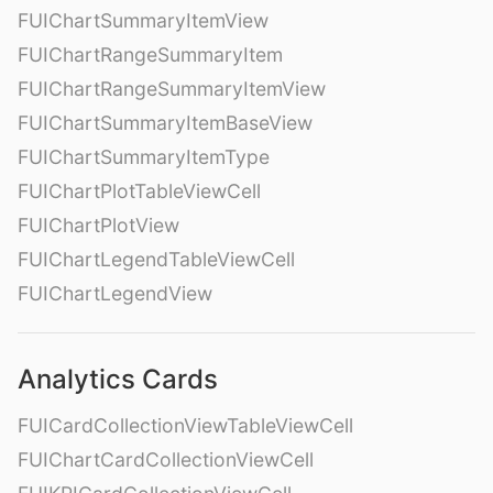
FUIChartSummaryItemView
FUIChartRangeSummaryItem
FUIChartRangeSummaryItemView
FUIChartSummaryItemBaseView
FUIChartSummaryItemType
FUIChartPlotTableViewCell
FUIChartPlotView
FUIChartLegendTableViewCell
FUIChartLegendView
Analytics Cards
FUICardCollectionViewTableViewCell
FUIChartCardCollectionViewCell