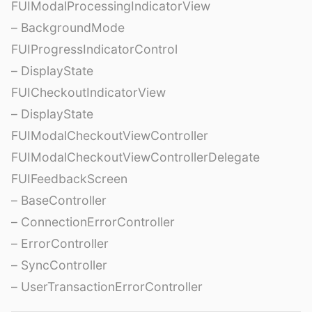
FUIModalProcessingIndicatorView
– BackgroundMode
FUIProgressIndicatorControl
– DisplayState
FUICheckoutIndicatorView
– DisplayState
FUIModalCheckoutViewController
FUIModalCheckoutViewControllerDelegate
FUIFeedbackScreen
– BaseController
– ConnectionErrorController
– ErrorController
– SyncController
– UserTransactionErrorController