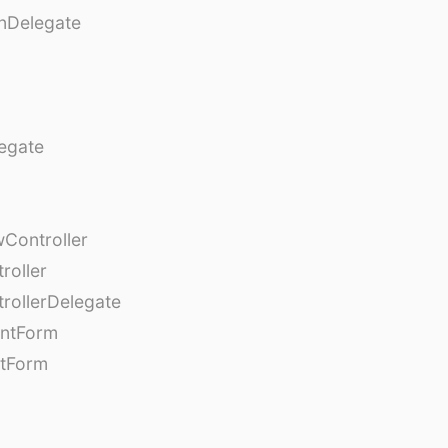
nDelegate
egate
Controller
roller
rollerDelegate
entForm
tForm