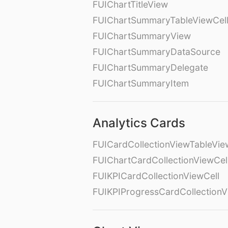
FUIChartTitleView
FUIChartSummaryTableViewCel
FUIChartSummaryView
FUIChartSummaryDataSource
FUIChartSummaryDelegate
FUIChartSummaryItem
Analytics Cards
FUICardCollectionViewTableVie
FUIChartCardCollectionViewCel
FUIKPICardCollectionViewCell
FUIKPIProgressCardCollectionV