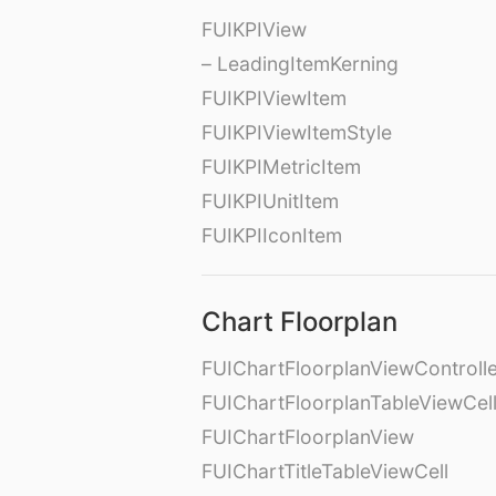
FUIKPIView
– LeadingItemKerning
FUIKPIViewItem
FUIKPIViewItemStyle
FUIKPIMetricItem
FUIKPIUnitItem
FUIKPIIconItem
Chart Floorplan
FUIChartFloorplanViewControll
FUIChartFloorplanTableViewCel
FUIChartFloorplanView
FUIChartTitleTableViewCell