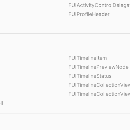
FUIActivityControlDelega
FUIProfileHeader
FUITimelineItem
FUITimelinePreviewNode
FUITimelineStatus
FUITimelineCollectionVie
FUITimelineCollectionVi
ll