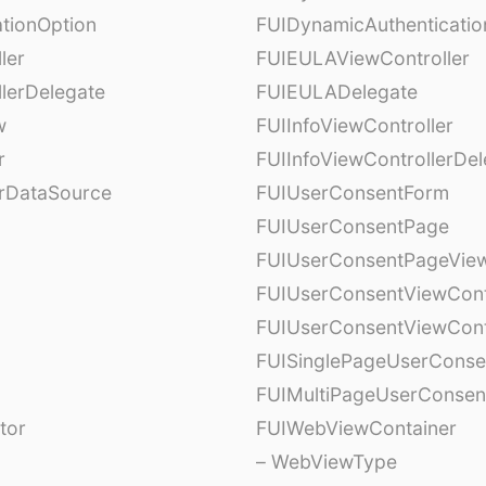
tionOption
FUIDynamicAuthenticatio
ler
FUIEULAViewController
lerDelegate
FUIEULADelegate
w
FUIInfoViewController
r
FUIInfoViewControllerDel
erDataSource
FUIUserConsentForm
FUIUserConsentPage
FUIUserConsentPageView
FUIUserConsentViewCont
FUIUserConsentViewCont
FUISinglePageUserCons
FUIMultiPageUserConsen
tor
FUIWebViewContainer
– WebViewType