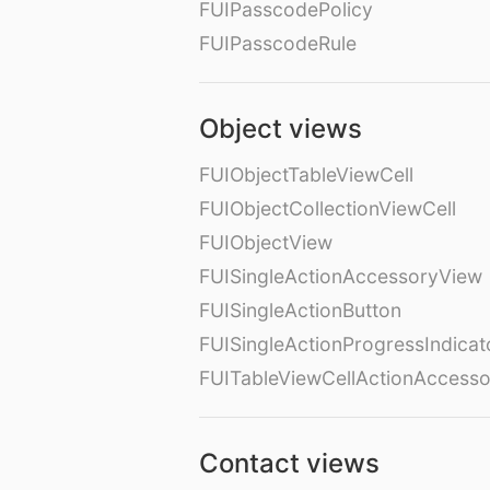
FUIPasscodePolicy
FUIPasscodeRule
Object views
FUIObjectTableViewCell
FUIObjectCollectionViewCell
FUIObjectView
FUISingleActionAccessoryView
FUISingleActionButton
FUISingleActionProgressIndicat
FUITableViewCellActionAccess
Contact views