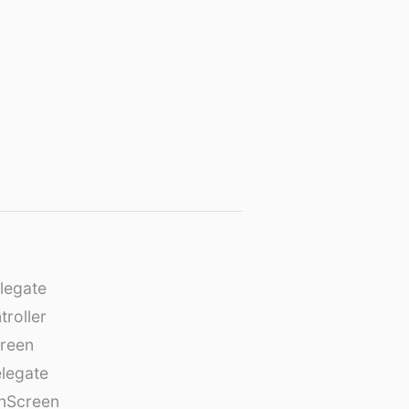
legate
roller
creen
legate
onScreen