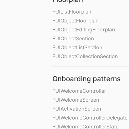
FUIListFloorplan
FUIObjectFloorplan
FUIObjectEditingFloorplan
FUIObjectSection
FUIObjectListSection
FUIObjectCollectionSection
Onboarding patterns
FUIWelcomeController
FUIWelcomeScreen
FUIActivationScreen
FUIWelcomeControllerDelegate
FUIWelcomeControllerState