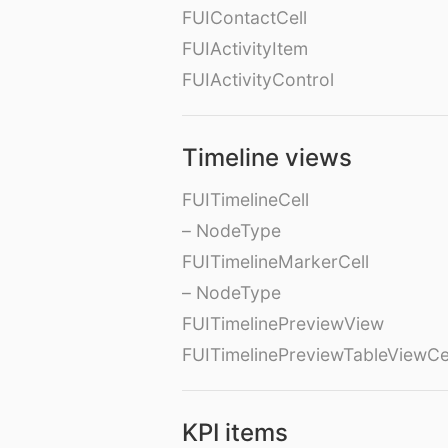
FUIContactCell
FUIActivityItem
FUIActivityControl
Timeline views
FUITimelineCell
– NodeType
FUITimelineMarkerCell
– NodeType
FUITimelinePreviewView
FUITimelinePreviewTableViewCe
KPI items