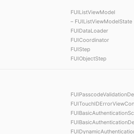
FUIListViewModel
– FUIListViewModelState
FUIDataLoader
FUICoordinator
FUIStep
FUIObjectStep
FUIPasscodeValidationDe
FUITouchIDErrorViewCont
FUIBasicAuthenticationS
FUIBasicAuthenticationDe
FUIDynamicAuthenticati