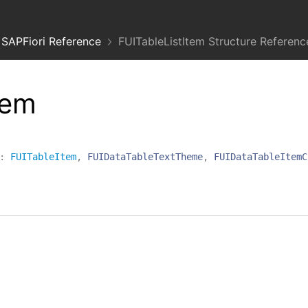
SAPFiori Reference
FUITableListItem Structure Referenc
tem
:
FUITableItem
,
FUIDataTableTextTheme
,
FUIDataTableItemC