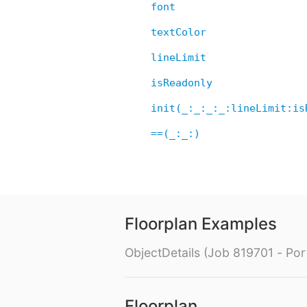
font
textColor
lineLimit
isReadonly
init(_:_:_:_:lineLimit:is
==(_:_:)
Floorplan Examples
ObjectDetails (Job 819701 - Port
Floorplan