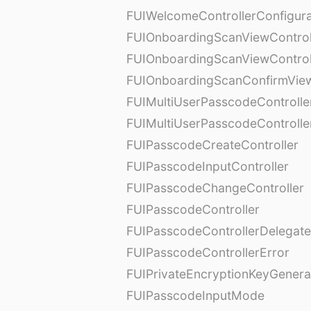
FUIWelcomeControllerConfigura
FUIOnboardingScanViewControl
FUIOnboardingScanViewControl
FUIOnboardingScanConfirmVie
FUIMultiUserPasscodeControlle
FUIMultiUserPasscodeControll
FUIPasscodeCreateController
FUIPasscodeInputController
FUIPasscodeChangeController
FUIPasscodeController
FUIPasscodeControllerDelegate
FUIPasscodeControllerError
FUIPrivateEncryptionKeyGenera
FUIPasscodeInputMode