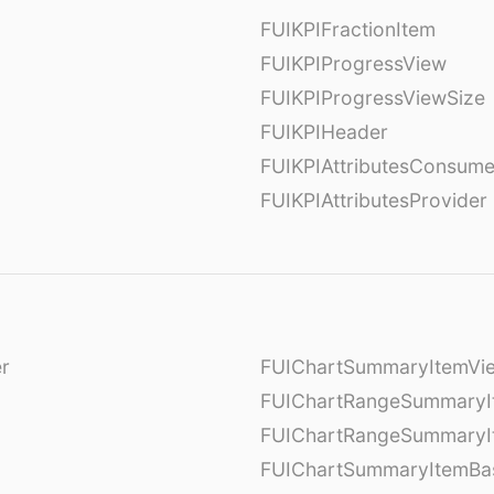
FUIKPIFractionItem
FUIKPIProgressView
FUIKPIProgressViewSize
FUIKPIHeader
FUIKPIAttributesConsume
FUIKPIAttributesProvider
er
FUIChartSummaryItemVi
l
FUIChartRangeSummaryI
FUIChartRangeSummaryI
FUIChartSummaryItemBa