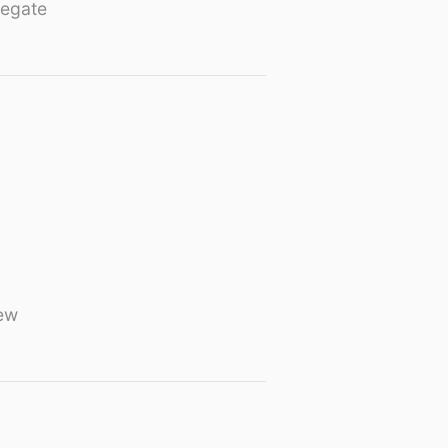
egate
ew