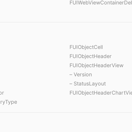
FUIWebViewContainerDel
FUIObjectCell
FUIObjectHeader
FUIObjectHeaderView
– Version
– StatusLayout
or
FUIObjectHeaderChartVi
oryType