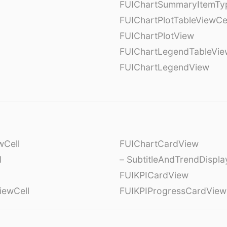
FUIChartSummaryItemTy
l
FUIChartPlotTableViewCe
FUIChartPlotView
FUIChartLegendTableVie
FUIChartLegendView
wCell
FUIChartCardView
l
– SubtitleAndTrendDispl
FUIKPICardView
iewCell
FUIKPIProgressCardView