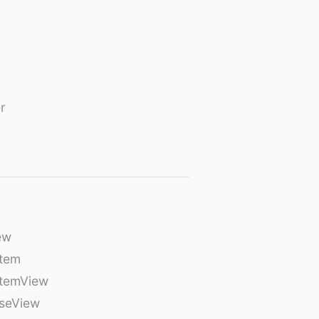
r
ew
tem
temView
seView