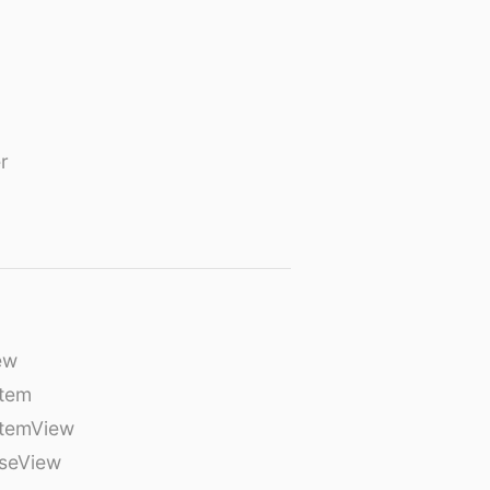
r
ew
tem
temView
seView