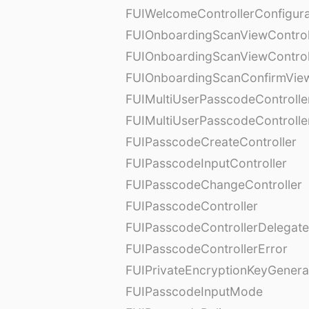
FUIWelcomeControllerConfigura
FUIOnboardingScanViewControl
FUIOnboardingScanViewControl
FUIOnboardingScanConfirmVie
FUIMultiUserPasscodeControlle
FUIMultiUserPasscodeControll
FUIPasscodeCreateController
FUIPasscodeInputController
FUIPasscodeChangeController
FUIPasscodeController
FUIPasscodeControllerDelegate
FUIPasscodeControllerError
FUIPrivateEncryptionKeyGenera
FUIPasscodeInputMode