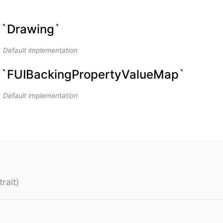
: `Drawing`
Default implementation
`: `FUIBackingPropertyValueMap`
Default implementation
rait)