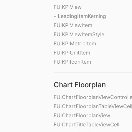
FUIKPIView
– LeadingItemKerning
FUIKPIViewItem
FUIKPIViewItemStyle
FUIKPIMetricItem
FUIKPIUnitItem
FUIKPIIconItem
Chart Floorplan
FUIChartFloorplanViewControll
FUIChartFloorplanTableViewCel
FUIChartFloorplanView
FUIChartTitleTableViewCell