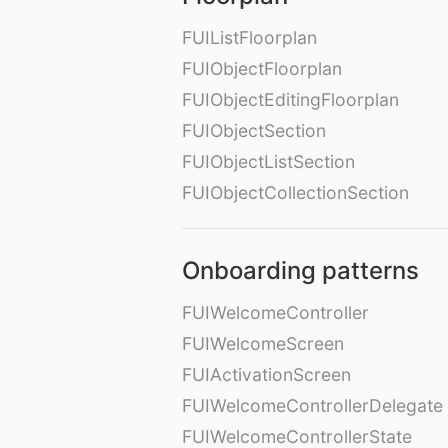
FUIListFloorplan
FUIObjectFloorplan
FUIObjectEditingFloorplan
FUIObjectSection
FUIObjectListSection
FUIObjectCollectionSection
Onboarding patterns
FUIWelcomeController
FUIWelcomeScreen
FUIActivationScreen
FUIWelcomeControllerDelegate
FUIWelcomeControllerState