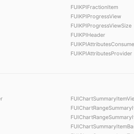
FUIKPIFractionItem
FUIKPIProgressView
FUIKPIProgressViewSize
FUIKPIHeader
FUIKPIAttributesConsume
FUIKPIAttributesProvider
er
FUIChartSummaryItemVi
l
FUIChartRangeSummaryI
FUIChartRangeSummaryI
FUIChartSummaryItemBa