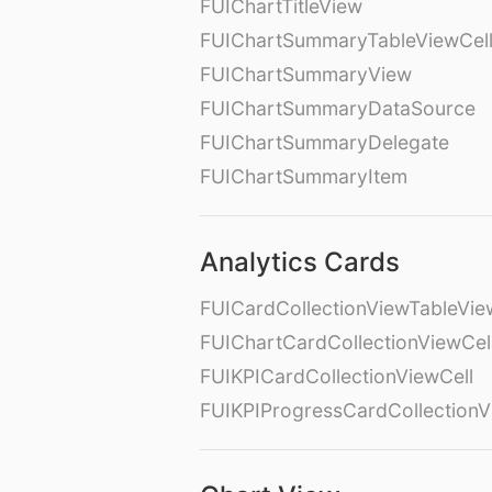
FUIChartTitleView
FUIChartSummaryTableViewCel
FUIChartSummaryView
FUIChartSummaryDataSource
FUIChartSummaryDelegate
FUIChartSummaryItem
Analytics Cards
FUICardCollectionViewTableVie
FUIChartCardCollectionViewCel
FUIKPICardCollectionViewCell
FUIKPIProgressCardCollectionV