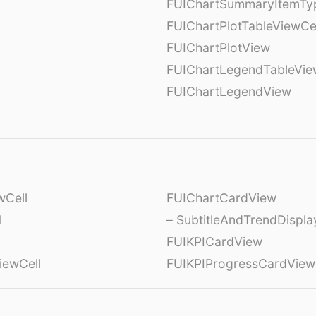
FUIChartSummaryItemTy
l
FUIChartPlotTableViewCe
FUIChartPlotView
FUIChartLegendTableVie
FUIChartLegendView
wCell
FUIChartCardView
l
– SubtitleAndTrendDispl
FUIKPICardView
iewCell
FUIKPIProgressCardView