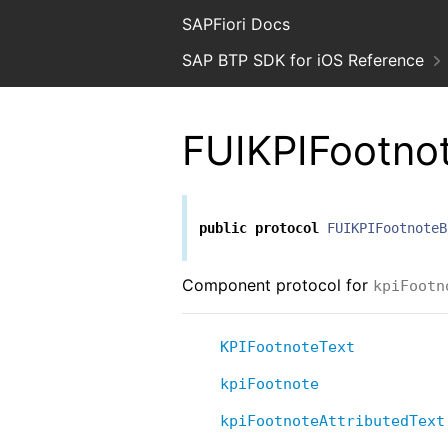
SAPFiori Docs
SAP BTP SDK for iOS Reference
FUIKPIFootn
public
protocol
FUIKPIFootnoteB
Component protocol for
kpiFootn
KPIFootnoteText
kpiFootnote
kpiFootnoteAttributedText