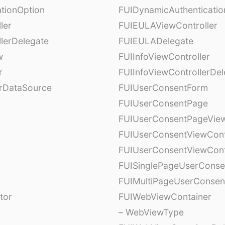
tionOption
FUIDynamicAuthenticatio
ler
FUIEULAViewController
lerDelegate
FUIEULADelegate
w
FUIInfoViewController
r
FUIInfoViewControllerDel
erDataSource
FUIUserConsentForm
FUIUserConsentPage
FUIUserConsentPageView
FUIUserConsentViewCont
FUIUserConsentViewCont
FUISinglePageUserCons
FUIMultiPageUserConsen
tor
FUIWebViewContainer
– WebViewType