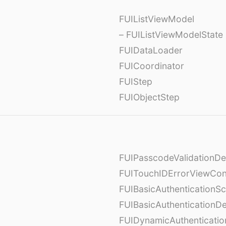
FUIListViewModel
– FUIListViewModelState
FUIDataLoader
FUICoordinator
FUIStep
FUIObjectStep
FUIPasscodeValidationDe
FUITouchIDErrorViewCont
FUIBasicAuthenticationS
FUIBasicAuthenticationDe
FUIDynamicAuthenticati