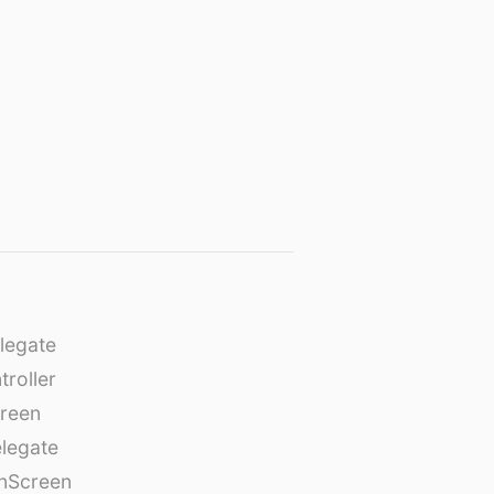
legate
roller
creen
legate
onScreen