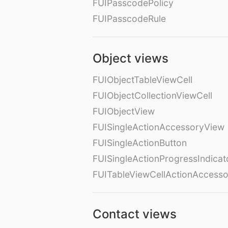
FUIPasscodePolicy
FUIPasscodeRule
Object views
FUIObjectTableViewCell
FUIObjectCollectionViewCell
FUIObjectView
FUISingleActionAccessoryView
FUISingleActionButton
FUISingleActionProgressIndicat
FUITableViewCellActionAccess
Contact views