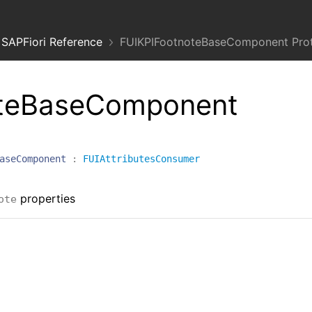
SAPFiori Reference
FUIKPIFootnoteBaseComponent Prot
oteBaseComponent
aseComponent
:
FUIAttributesConsumer
properties
ote