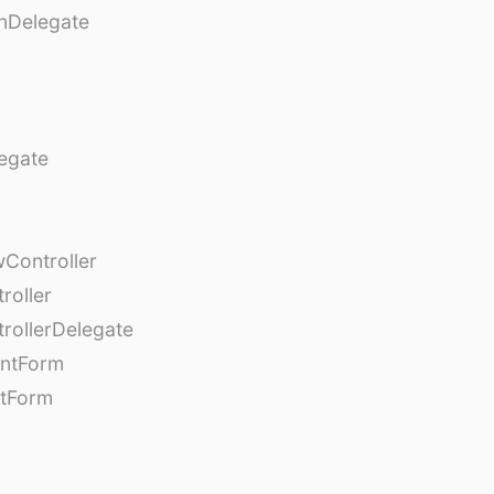
nDelegate
egate
Controller
roller
rollerDelegate
entForm
tForm