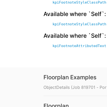
kpiFootnoteStyleClassPath
Available where `Self`
kpiFootnoteStyleClassPath
Available where `Self
kpiFootnoteAttributedText
Floorplan Examples
ObjectDetails (Job 819701 - Port
Floorplan