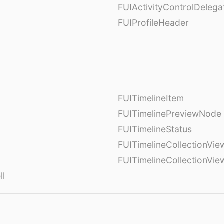
FUIActivityControlDelega
FUIProfileHeader
FUITimelineItem
FUITimelinePreviewNode
FUITimelineStatus
FUITimelineCollectionVie
FUITimelineCollectionVi
ll