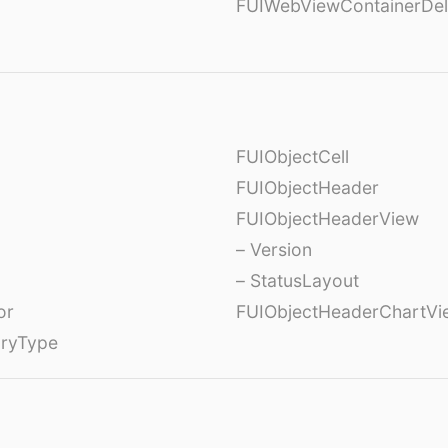
FUIWebViewContainerDel
FUIObjectCell
FUIObjectHeader
FUIObjectHeaderView
– Version
– StatusLayout
or
FUIObjectHeaderChartVi
oryType