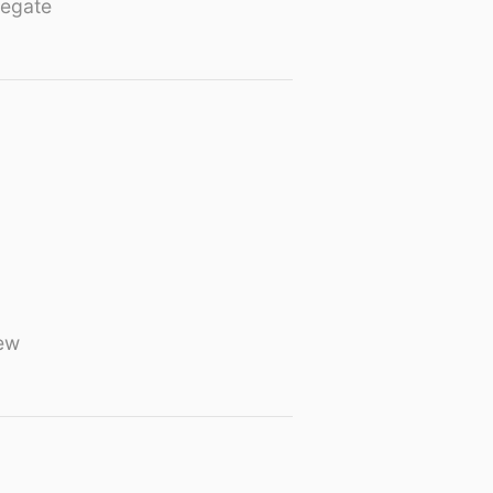
egate
ew