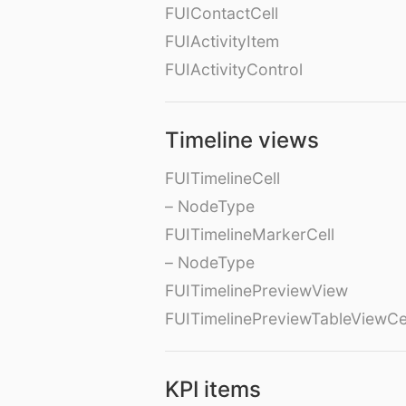
FUIContactCell
FUIActivityItem
FUIActivityControl
Timeline views
FUITimelineCell
– NodeType
FUITimelineMarkerCell
– NodeType
FUITimelinePreviewView
FUITimelinePreviewTableViewCe
KPI items