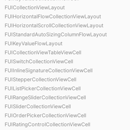
FUICollectionViewLayout
FUIHorizontalFlowCollectionViewLayout
FUIHorizontalScrollCollectionViewLayout
FUIStandardAutoSizingColumnFlowLayout
FUIKeyValueFlowLayout
FUICollectionViewTableViewCell
FUISwitchCollectionViewCell
FUIInlineSignatureCollectionViewCell
FUIStepperCollectionViewCell
FUIListPickerCollectionViewCell
FUIRangeSliderCollectionViewCell
FUISliderCollectionViewCell
FUIOrderPickerCollectionViewCell
FUIRatingControlCollectionViewCell