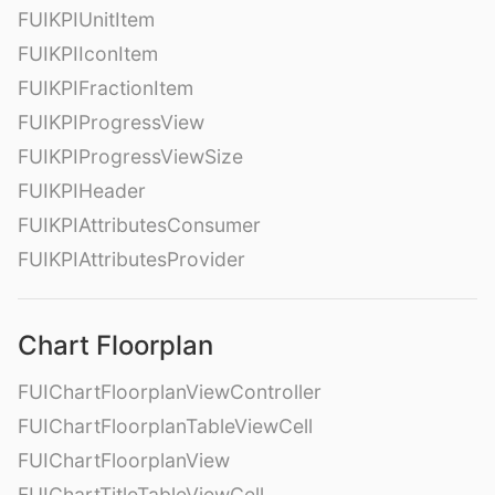
FUIKPIUnitItem
FUIKPIIconItem
FUIKPIFractionItem
FUIKPIProgressView
FUIKPIProgressViewSize
FUIKPIHeader
FUIKPIAttributesConsumer
FUIKPIAttributesProvider
Chart Floorplan
FUIChartFloorplanViewController
FUIChartFloorplanTableViewCell
FUIChartFloorplanView
FUIChartTitleTableViewCell