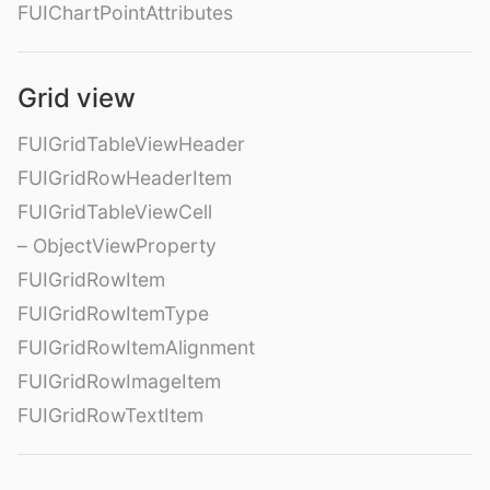
FUIChartPointAttributes
Grid view
FUIGridTableViewHeader
FUIGridRowHeaderItem
FUIGridTableViewCell
– ObjectViewProperty
FUIGridRowItem
FUIGridRowItemType
FUIGridRowItemAlignment
FUIGridRowImageItem
FUIGridRowTextItem