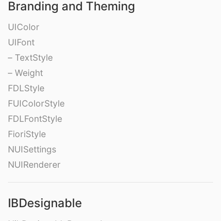
Branding and Theming
UIColor
UIFont
– TextStyle
– Weight
FDLStyle
FUIColorStyle
FDLFontStyle
FioriStyle
NUISettings
NUIRenderer
IBDesignable