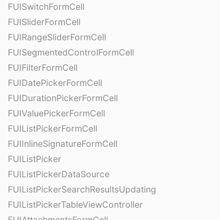
FUISwitchFormCell
FUISliderFormCell
FUIRangeSliderFormCell
FUISegmentedControlFormCell
FUIFilterFormCell
FUIDatePickerFormCell
FUIDurationPickerFormCell
FUIValuePickerFormCell
FUIListPickerFormCell
FUIInlineSignatureFormCell
FUIListPicker
FUIListPickerDataSource
FUIListPickerSearchResultsUpdating
FUIListPickerTableViewController
FUIAttachmentsFormCell