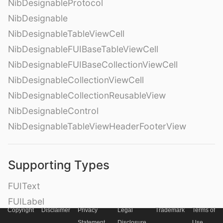
NibDesignableProtocol
NibDesignable
NibDesignableTableViewCell
NibDesignableFUIBaseTableViewCell
NibDesignableFUIBaseCollectionViewCell
NibDesignableCollectionViewCell
NibDesignableCollectionReusableView
NibDesignableControl
NibDesignableTableViewHeaderFooterView
Supporting Types
FUIText
FUILabel
Copyright
Disclaimer
Privacy
Legal
Trademark
Terms of
FUIImageView
Statement
Disclosure
Use