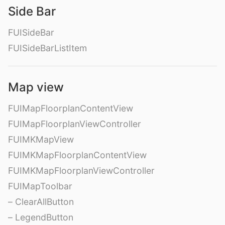
Side Bar
FUISideBar
FUISideBarListItem
Map view
FUIMapFloorplanContentView
FUIMapFloorplanViewController
FUIMKMapView
FUIMKMapFloorplanContentView
FUIMKMapFloorplanViewController
FUIMapToolbar
– ClearAllButton
– LegendButton