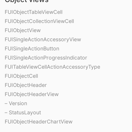
FUIObjectTableViewCell
FUIObjectCollectionViewCell
FUIObjectView
FUISingleActionAccessoryView
FUISingleActionButton
FUISingleActionProgressIndicator
FUITableViewCellActionAccessoryType
FUIObjectCell
FUIObjectHeader
FUIObjectHeaderView
– Version
– StatusLayout
FUIObjectHeaderChartView