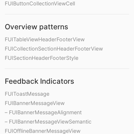
FUIButtonCollectionViewCell
Overview patterns
FUITableViewHeaderFooterView
FUICollectionSectionHeaderFooterView
FUISectionHeaderFooterStyle
Feedback Indicators
FUIToastMessage
FUIBannerMessageView
– FUIBannerMessageAlignment
– FUIBannerMessageViewSemantic
FUIOfflineBannerMessageView