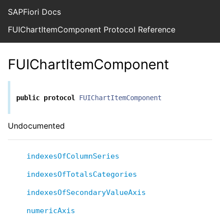
SAPFiori Docs
FUIChartItemComponent Protocol Reference
FUIChartItemComponent
public
protocol
FUIChartItemComponent
Undocumented
indexesOfColumnSeries
indexesOfTotalsCategories
indexesOfSecondaryValueAxis
numericAxis