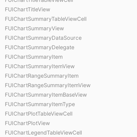
FUIChartTitleView
FUIChartSummaryTableViewCell
FUIChartSummaryView
FUIChartSummaryDataSource
FUIChartSummaryDelegate
FUIChartSummaryItem
FUIChartSummaryItemView
FUIChartRangeSummaryItem
FUIChartRangeSummaryItemView
FUIChartSummaryItemBaseView
FUIChartSummaryItemType
FUIChartPlotTableViewCell
FUIChartPlotView
FUIChartLegendTableViewCell