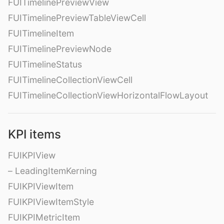
FUITimelinePreviewView
FUITimelinePreviewTableViewCell
FUITimelineItem
FUITimelinePreviewNode
FUITimelineStatus
FUITimelineCollectionViewCell
FUITimelineCollectionViewHorizontalFlowLayout
KPI items
FUIKPIView
– LeadingItemKerning
FUIKPIViewItem
FUIKPIViewItemStyle
FUIKPIMetricItem