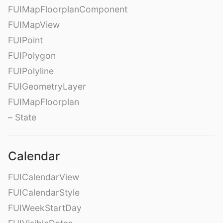
FUIMapFloorplanComponent
FUIMapView
FUIPoint
FUIPolygon
FUIPolyline
FUIGeometryLayer
FUIMapFloorplan
– State
Calendar
FUICalendarView
FUICalendarStyle
FUIWeekStartDay