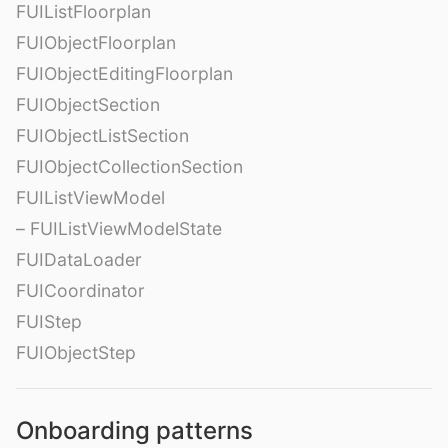
FUIListFloorplan
FUIObjectFloorplan
FUIObjectEditingFloorplan
FUIObjectSection
FUIObjectListSection
FUIObjectCollectionSection
FUIListViewModel
– FUIListViewModelState
FUIDataLoader
FUICoordinator
FUIStep
FUIObjectStep
Onboarding patterns