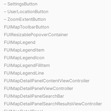
– SettingsButton
– UserLocationButton
– ZoomExtentButton
FUIMapToolbarButton
FUIResizablePopoverContainer
FUIMapLegend
FUIMapLegendItem
FUIMapLegendIcon
FUIMapLegendFillItem
FUIMapLegendLine
FUIMapDetailPanelContentViewController
FUIMapDetailPanelViewController
FUIMapDetailPanelSearchBar
FUIMapDetailPanelSearchResultsViewController