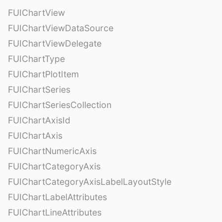
FUIChartView
FUIChartViewDataSource
FUIChartViewDelegate
FUIChartType
FUIChartPlotItem
FUIChartSeries
FUIChartSeriesCollection
FUIChartAxisId
FUIChartAxis
FUIChartNumericAxis
FUIChartCategoryAxis
FUIChartCategoryAxisLabelLayoutStyle
FUIChartLabelAttributes
FUIChartLineAttributes