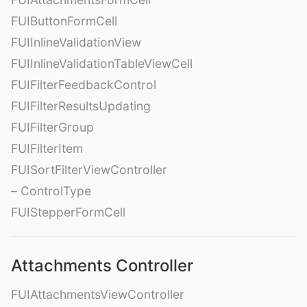
FUIButtonFormCell
FUIInlineValidationView
FUIInlineValidationTableViewCell
FUIFilterFeedbackControl
FUIFilterResultsUpdating
FUIFilterGroup
FUIFilterItem
FUISortFilterViewController
– ControlType
FUIStepperFormCell
Attachments Controller
FUIAttachmentsViewController