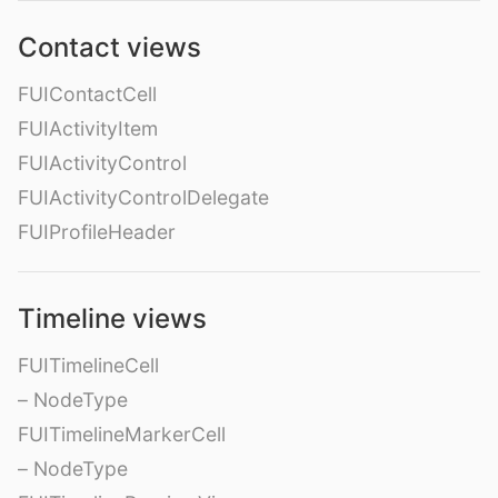
Contact views
FUIContactCell
FUIActivityItem
FUIActivityControl
FUIActivityControlDelegate
FUIProfileHeader
Timeline views
FUITimelineCell
– NodeType
FUITimelineMarkerCell
– NodeType