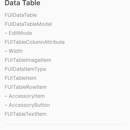
Data Table
FUIDataTable
FUIDataTableModel
– EditMode
FUITableColumnAttribute
– Width
FUITableImageItem
FUIDataItemType
FUITableItem
FUITableRowItem
– AccessoryItem
– AccessoryButton
FUITableTextItem