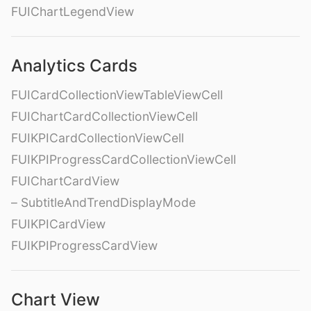
FUIChartLegendView
Analytics Cards
FUICardCollectionViewTableViewCell
FUIChartCardCollectionViewCell
FUIKPICardCollectionViewCell
FUIKPIProgressCardCollectionViewCell
FUIChartCardView
– SubtitleAndTrendDisplayMode
FUIKPICardView
FUIKPIProgressCardView
Chart View