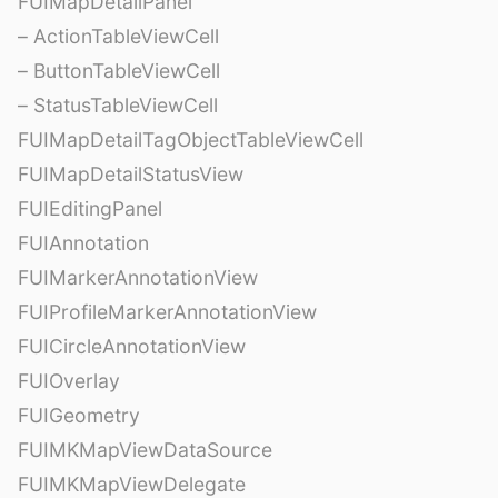
FUIMapDetailPanel
– ActionTableViewCell
– ButtonTableViewCell
– StatusTableViewCell
FUIMapDetailTagObjectTableViewCell
FUIMapDetailStatusView
FUIEditingPanel
FUIAnnotation
FUIMarkerAnnotationView
FUIProfileMarkerAnnotationView
FUICircleAnnotationView
FUIOverlay
FUIGeometry
FUIMKMapViewDataSource
FUIMKMapViewDelegate