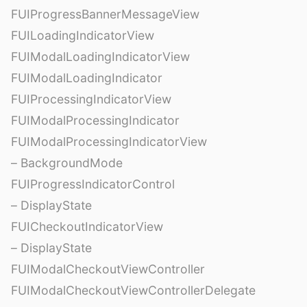
FUIProgressBannerMessageView
FUILoadingIndicatorView
FUIModalLoadingIndicatorView
FUIModalLoadingIndicator
FUIProcessingIndicatorView
FUIModalProcessingIndicator
FUIModalProcessingIndicatorView
– BackgroundMode
FUIProgressIndicatorControl
– DisplayState
FUICheckoutIndicatorView
– DisplayState
FUIModalCheckoutViewController
FUIModalCheckoutViewControllerDelegate