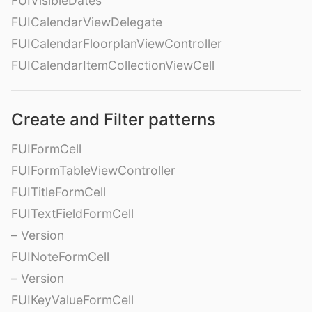
FUIVisibleDates
FUICalendarViewDelegate
FUICalendarFloorplanViewController
FUICalendarItemCollectionViewCell
Create and Filter patterns
FUIFormCell
FUIFormTableViewController
FUITitleFormCell
FUITextFieldFormCell
– Version
FUINoteFormCell
– Version
FUIKeyValueFormCell