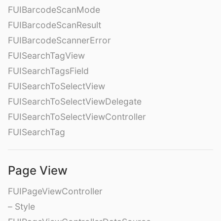
FUIBarcodeScanMode
FUIBarcodeScanResult
FUIBarcodeScannerError
FUISearchTagView
FUISearchTagsField
FUISearchToSelectView
FUISearchToSelectViewDelegate
FUISearchToSelectViewController
FUISearchTag
Page View
FUIPageViewController
– Style