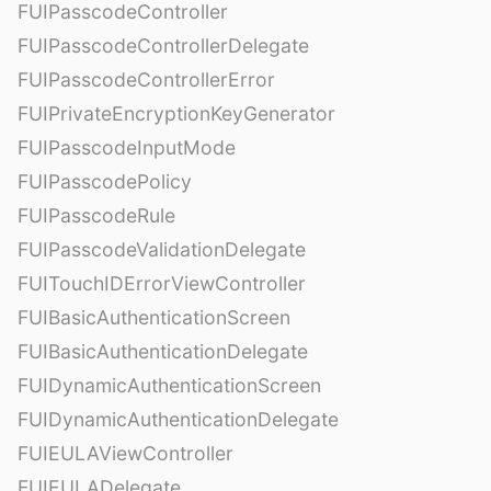
FUIPasscodeController
FUIPasscodeControllerDelegate
FUIPasscodeControllerError
FUIPrivateEncryptionKeyGenerator
FUIPasscodeInputMode
FUIPasscodePolicy
FUIPasscodeRule
FUIPasscodeValidationDelegate
FUITouchIDErrorViewController
FUIBasicAuthenticationScreen
FUIBasicAuthenticationDelegate
FUIDynamicAuthenticationScreen
FUIDynamicAuthenticationDelegate
FUIEULAViewController
FUIEULADelegate