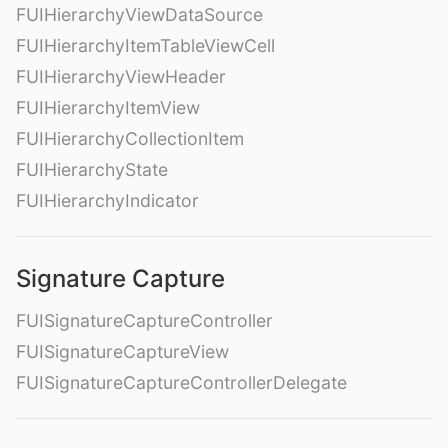
FUIHierarchyViewDataSource
FUIHierarchyItemTableViewCell
FUIHierarchyViewHeader
FUIHierarchyItemView
FUIHierarchyCollectionItem
FUIHierarchyState
FUIHierarchyIndicator
Signature Capture
FUISignatureCaptureController
FUISignatureCaptureView
FUISignatureCaptureControllerDelegate