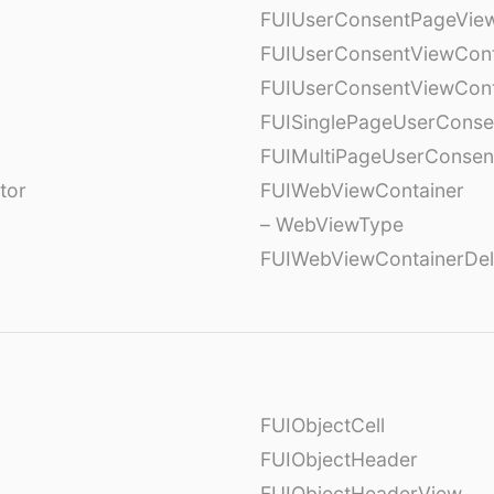
FUIUserConsentPageView
FUIUserConsentViewCont
FUIUserConsentViewCont
FUISinglePageUserCons
FUIMultiPageUserConsen
tor
FUIWebViewContainer
– WebViewType
FUIWebViewContainerDel
FUIObjectCell
FUIObjectHeader
FUIObjectHeaderView