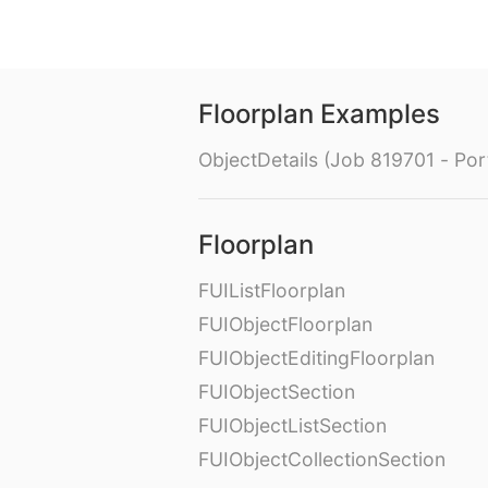
Floorplan Examples
ObjectDetails (Job 819701 - Port
Floorplan
FUIListFloorplan
FUIObjectFloorplan
FUIObjectEditingFloorplan
FUIObjectSection
FUIObjectListSection
FUIObjectCollectionSection