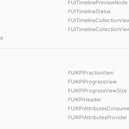
FUITimelinePreviewNode
FUITimelineStatus
FUITimelineCollectionVie
FUITimelineCollectionVi
ll
FUIKPIFractionItem
FUIKPIProgressView
FUIKPIProgressViewSize
FUIKPIHeader
FUIKPIAttributesConsume
FUIKPIAttributesProvider