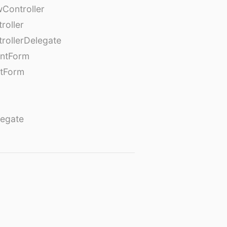
Controller
roller
rollerDelegate
entForm
tForm
egate