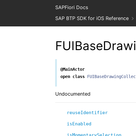
SAPFiori Docs
SAP BTP SDK for iOS Reference
FUIBaseDrawi
@MainActor
open
class
FUIBaseDrawingCollec
Undocumented
reuseIdentifier
isEnabled
isMomentarySelection