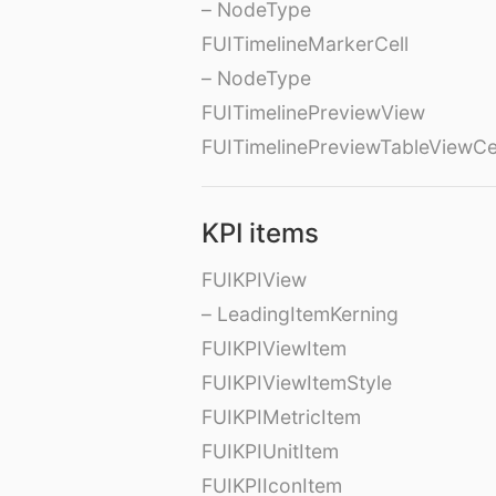
– NodeType
FUITimelineMarkerCell
– NodeType
FUITimelinePreviewView
FUITimelinePreviewTableViewCe
KPI items
FUIKPIView
– LeadingItemKerning
FUIKPIViewItem
FUIKPIViewItemStyle
FUIKPIMetricItem
FUIKPIUnitItem
FUIKPIIconItem