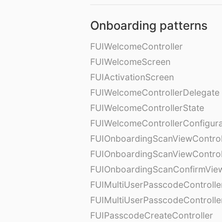
Onboarding patterns
FUIWelcomeController
FUIWelcomeScreen
FUIActivationScreen
FUIWelcomeControllerDelegate
FUIWelcomeControllerState
FUIWelcomeControllerConfigura
FUIOnboardingScanViewControl
FUIOnboardingScanViewControl
FUIOnboardingScanConfirmVie
FUIMultiUserPasscodeControlle
FUIMultiUserPasscodeControll
FUIPasscodeCreateController