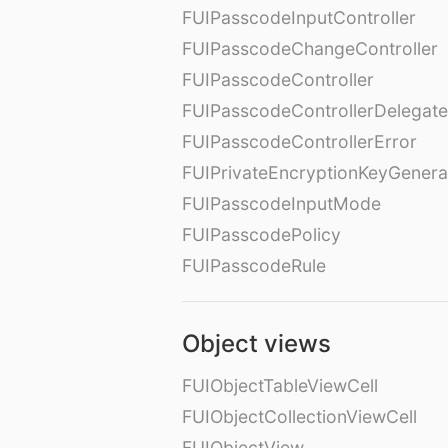
FUIPasscodeInputController
FUIPasscodeChangeController
FUIPasscodeController
FUIPasscodeControllerDelegate
FUIPasscodeControllerError
FUIPrivateEncryptionKeyGenera
FUIPasscodeInputMode
FUIPasscodePolicy
FUIPasscodeRule
Object views
FUIObjectTableViewCell
FUIObjectCollectionViewCell
FUIObjectView