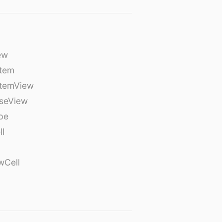
ew
tem
temView
seView
pe
ll
wCell