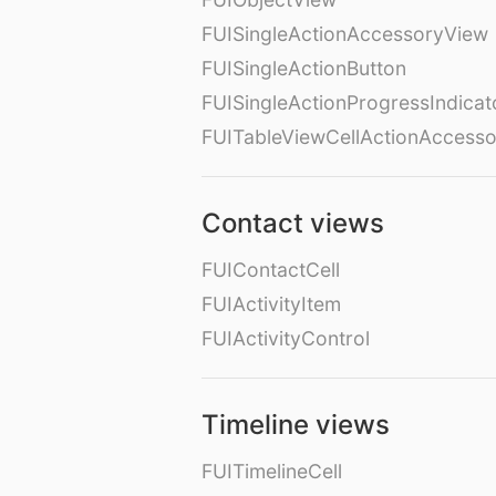
FUISingleActionAccessoryView
FUISingleActionButton
FUISingleActionProgressIndicat
FUITableViewCellActionAccess
Contact views
FUIContactCell
FUIActivityItem
FUIActivityControl
Timeline views
FUITimelineCell