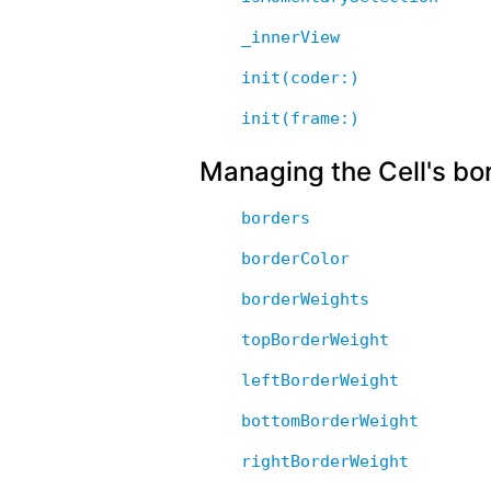
_innerView
init(coder:)
init(frame:)
Managing the Cell's bo
borders
borderColor
borderWeights
topBorderWeight
leftBorderWeight
bottomBorderWeight
rightBorderWeight