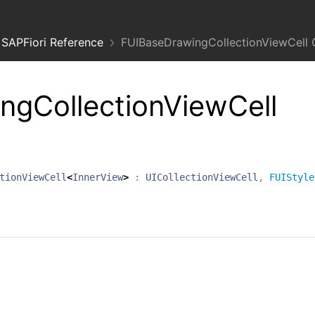
SAPFiori Reference
FUIBaseDrawingCollectionViewCell 
ngCollectionViewCell
tionViewCell
<
InnerView
>
:
UICollectionViewCell
,
FUIStyle