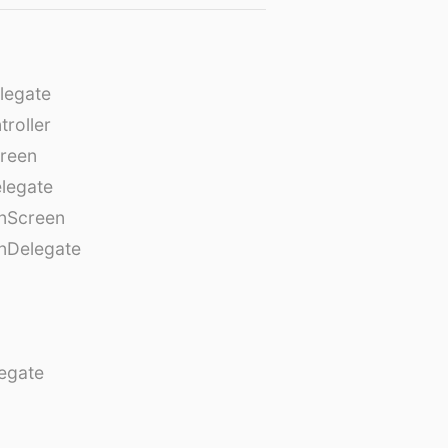
legate
roller
creen
legate
onScreen
nDelegate
egate