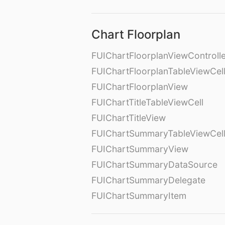
Chart Floorplan
FUIChartFloorplanViewControll
FUIChartFloorplanTableViewCel
FUIChartFloorplanView
FUIChartTitleTableViewCell
FUIChartTitleView
FUIChartSummaryTableViewCel
FUIChartSummaryView
FUIChartSummaryDataSource
FUIChartSummaryDelegate
FUIChartSummaryItem