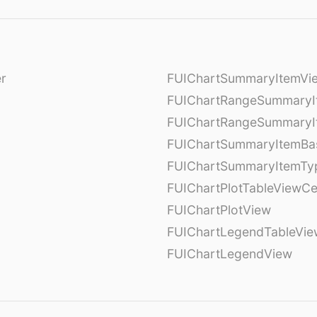
er
FUIChartSummaryItemVi
l
FUIChartRangeSummaryI
FUIChartRangeSummaryI
FUIChartSummaryItemBa
FUIChartSummaryItemTy
l
FUIChartPlotTableViewCe
FUIChartPlotView
FUIChartLegendTableVie
FUIChartLegendView