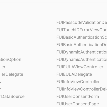
FUIPasscodeValidationDe
FUITouchIDErrorViewCont
FUIBasicAuthenticationS
FUIBasicAuthenticationDe
FUIDynamicAuthenticati
tionOption
FUIDynamicAuthenticatio
ler
FUIEULAViewController
lerDelegate
FUIEULADelegate
w
FUIInfoViewController
r
FUIInfoViewControllerDel
erDataSource
FUIUserConsentForm
FUIUserConsentPage