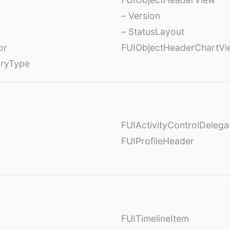
– Version
– StatusLayout
or
FUIObjectHeaderChartVi
oryType
FUIActivityControlDelega
FUIProfileHeader
FUITimelineItem