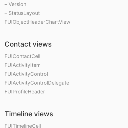
– Version
– StatusLayout
FUIObjectHeaderChartView
Contact views
FUIContactCell
FUIActivityItem
FUIActivityControl
FUIActivityControlDelegate
FUIProfileHeader
Timeline views
FUITimelineCell