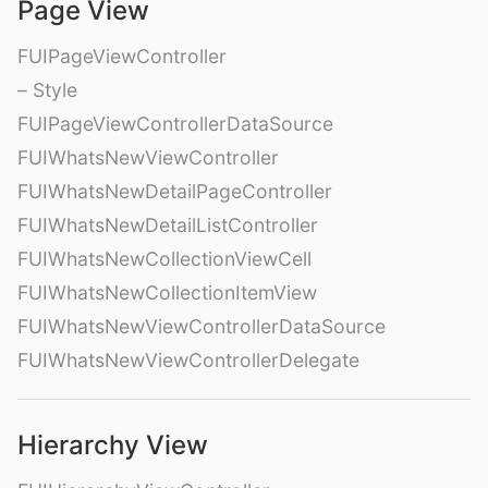
Page View
FUIPageViewController
– Style
FUIPageViewControllerDataSource
FUIWhatsNewViewController
FUIWhatsNewDetailPageController
FUIWhatsNewDetailListController
FUIWhatsNewCollectionViewCell
FUIWhatsNewCollectionItemView
FUIWhatsNewViewControllerDataSource
FUIWhatsNewViewControllerDelegate
Hierarchy View