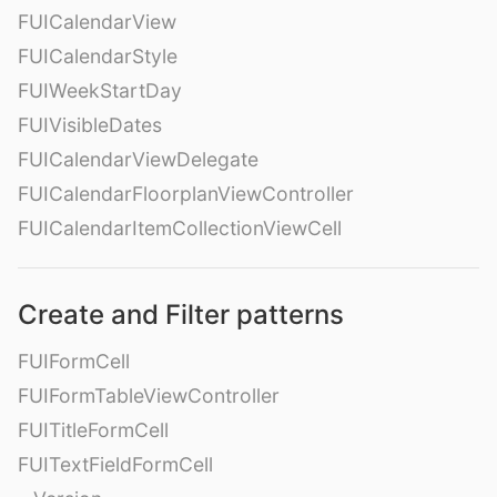
FUICalendarView
FUICalendarStyle
FUIWeekStartDay
FUIVisibleDates
FUICalendarViewDelegate
FUICalendarFloorplanViewController
FUICalendarItemCollectionViewCell
Create and Filter patterns
FUIFormCell
FUIFormTableViewController
FUITitleFormCell
FUITextFieldFormCell