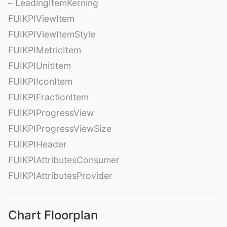
– LeadingItemKerning
FUIKPIViewItem
FUIKPIViewItemStyle
FUIKPIMetricItem
FUIKPIUnitItem
FUIKPIIconItem
FUIKPIFractionItem
FUIKPIProgressView
FUIKPIProgressViewSize
FUIKPIHeader
FUIKPIAttributesConsumer
FUIKPIAttributesProvider
Chart Floorplan