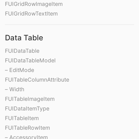
FUIGridRowImageItem
FUIGridRowTextItem
Data Table
FUIDataTable
FUIDataTableModel
– EditMode
FUITableColumnAttribute
– Width
FUITableImageItem
FUIDataItemType
FUITableItem
FUITableRowItem
– AccessoryItem