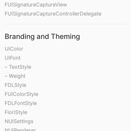
FUISignatureCaptureView
FUISignatureCaptureControllerDelegate
Branding and Theming
UIColor
UIFont
– TextStyle
– Weight
FDLStyle
FUIColorStyle
FDLFontStyle
FioriStyle
NUISettings
NUIRenderer