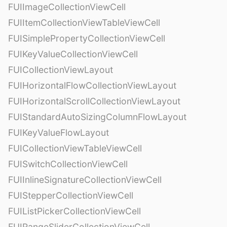
FUIImageCollectionViewCell
FUIItemCollectionViewTableViewCell
FUISimplePropertyCollectionViewCell
FUIKeyValueCollectionViewCell
FUICollectionViewLayout
FUIHorizontalFlowCollectionViewLayout
FUIHorizontalScrollCollectionViewLayout
FUIStandardAutoSizingColumnFlowLayout
FUIKeyValueFlowLayout
FUICollectionViewTableViewCell
FUISwitchCollectionViewCell
FUIInlineSignatureCollectionViewCell
FUIStepperCollectionViewCell
FUIListPickerCollectionViewCell
FUIRangeSliderCollectionViewCell