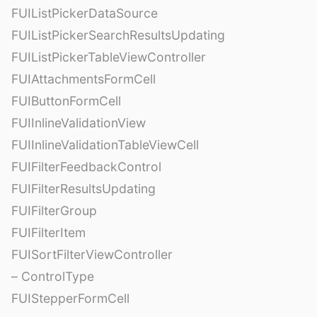
FUIListPickerDataSource
FUIListPickerSearchResultsUpdating
FUIListPickerTableViewController
FUIAttachmentsFormCell
FUIButtonFormCell
FUIInlineValidationView
FUIInlineValidationTableViewCell
FUIFilterFeedbackControl
FUIFilterResultsUpdating
FUIFilterGroup
FUIFilterItem
FUISortFilterViewController
– ControlType
FUIStepperFormCell