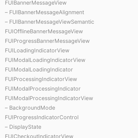
FUIBannerMessageView
– FUIBannerMessageAlignment
– FUIBannerMessageViewSemantic
FUIOfflineBannerMessageView
FUIProgressBannerMessageView
FUILoadingIndicatorView
FUIModalLoadingIndicatorView
FUIModalLoadingIndicator
FUIProcessingIndicatorView
FUIModalProcessingIndicator
FUIModalProcessingIndicatorView
– BackgroundMode
FUIProgressIndicatorControl
– DisplayState
FUICheckoutIndicatorView