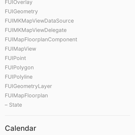
FUIOverlay
FUIGeometry
FUIMKMapViewDataSource
FUIMKMapViewDelegate
FUIMapFloorplanComponent
FUIMapView
FUIPoint
FUIPolygon
FUIPolyline
FUIGeometryLayer
FUIMapFloorplan
– State
Calendar