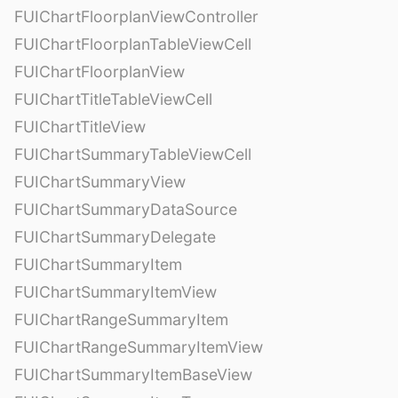
FUIChartFloorplanViewController
FUIChartFloorplanTableViewCell
FUIChartFloorplanView
FUIChartTitleTableViewCell
FUIChartTitleView
FUIChartSummaryTableViewCell
FUIChartSummaryView
FUIChartSummaryDataSource
FUIChartSummaryDelegate
FUIChartSummaryItem
FUIChartSummaryItemView
FUIChartRangeSummaryItem
FUIChartRangeSummaryItemView
FUIChartSummaryItemBaseView