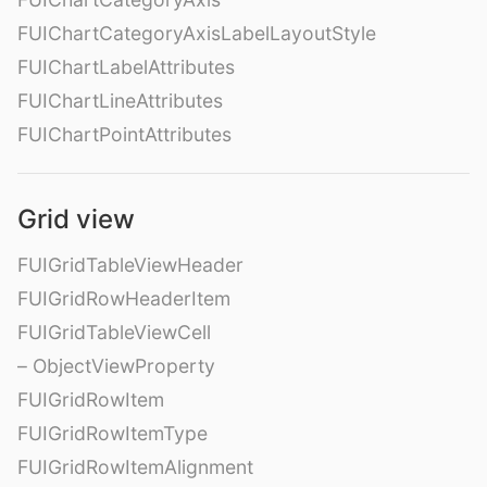
FUIChartCategoryAxisLabelLayoutStyle
FUIChartLabelAttributes
FUIChartLineAttributes
FUIChartPointAttributes
Grid view
FUIGridTableViewHeader
FUIGridRowHeaderItem
FUIGridTableViewCell
– ObjectViewProperty
FUIGridRowItem
FUIGridRowItemType
FUIGridRowItemAlignment