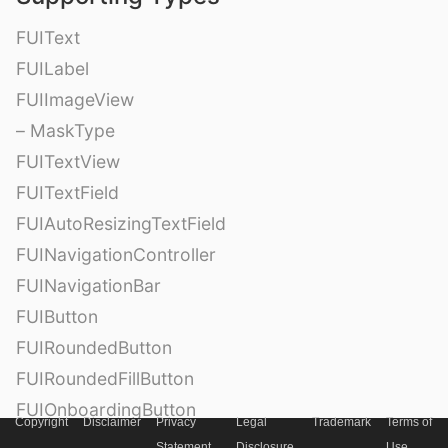
FUIText
FUILabel
FUIImageView
– MaskType
FUITextView
FUITextField
FUIAutoResizingTextField
FUINavigationController
FUINavigationBar
FUIButton
FUIRoundedButton
FUIRoundedFillButton
FUIOnboardingButton
Copyright
Disclaimer
Privacy
Legal
Trademark
Terms of
FUITag
Statement
Disclosure
Use