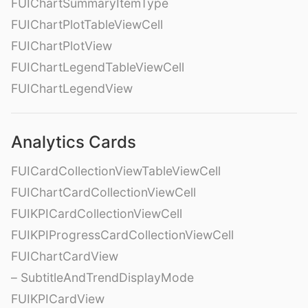
FUIChartSummaryItemType
FUIChartPlotTableViewCell
FUIChartPlotView
FUIChartLegendTableViewCell
FUIChartLegendView
Analytics Cards
FUICardCollectionViewTableViewCell
FUIChartCardCollectionViewCell
FUIKPICardCollectionViewCell
FUIKPIProgressCardCollectionViewCell
FUIChartCardView
– SubtitleAndTrendDisplayMode
FUIKPICardView