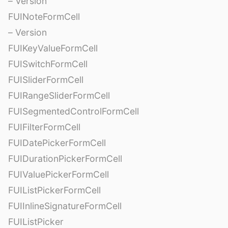
– Version
FUINoteFormCell
– Version
FUIKeyValueFormCell
FUISwitchFormCell
FUISliderFormCell
FUIRangeSliderFormCell
FUISegmentedControlFormCell
FUIFilterFormCell
FUIDatePickerFormCell
FUIDurationPickerFormCell
FUIValuePickerFormCell
FUIListPickerFormCell
FUIInlineSignatureFormCell
FUIListPicker