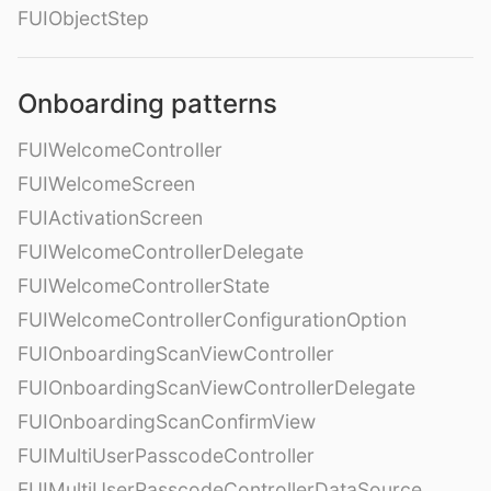
FUIObjectStep
Onboarding patterns
FUIWelcomeController
FUIWelcomeScreen
FUIActivationScreen
FUIWelcomeControllerDelegate
FUIWelcomeControllerState
FUIWelcomeControllerConfigurationOption
FUIOnboardingScanViewController
FUIOnboardingScanViewControllerDelegate
FUIOnboardingScanConfirmView
FUIMultiUserPasscodeController
FUIMultiUserPasscodeControllerDataSource