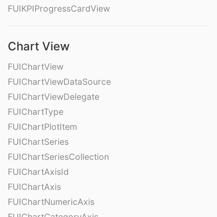
FUIKPIProgressCardView
Chart View
FUIChartView
FUIChartViewDataSource
FUIChartViewDelegate
FUIChartType
FUIChartPlotItem
FUIChartSeries
FUIChartSeriesCollection
FUIChartAxisId
FUIChartAxis
FUIChartNumericAxis
FUIChartCategoryAxis