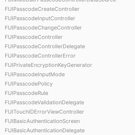
FUIPasscodeCreateController
FUIPasscodeInputController
FUIPasscodeChangeController
FUIPasscodeController
FUIPasscodeControllerDelegate
FUIPasscodeControllerError
FUIPrivateEncryptionKeyGenerator
FUIPasscodeInputMode
FUIPasscodePolicy
FUIPasscodeRule
FUIPasscodeValidationDelegate
FUITouchIDErrorViewController
FUIBasicAuthenticationScreen
FUIBasicAuthenticationDelegate