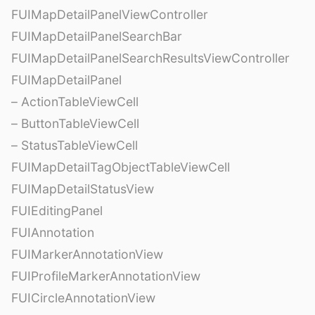
FUIMapDetailPanelViewController
FUIMapDetailPanelSearchBar
FUIMapDetailPanelSearchResultsViewController
FUIMapDetailPanel
– ActionTableViewCell
– ButtonTableViewCell
– StatusTableViewCell
FUIMapDetailTagObjectTableViewCell
FUIMapDetailStatusView
FUIEditingPanel
FUIAnnotation
FUIMarkerAnnotationView
FUIProfileMarkerAnnotationView
FUICircleAnnotationView