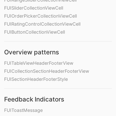
FUISliderCollectionViewCell
FUIOrderPickerCollectionViewCell
FUIRatingControlCollectionViewCell
FUIButtonCollectionViewCell
Overview patterns
FUITableViewHeaderFooterView
FUICollectionSectionHeaderFooterView
FUISectionHeaderFooterStyle
Feedback Indicators
FUIToastMessage