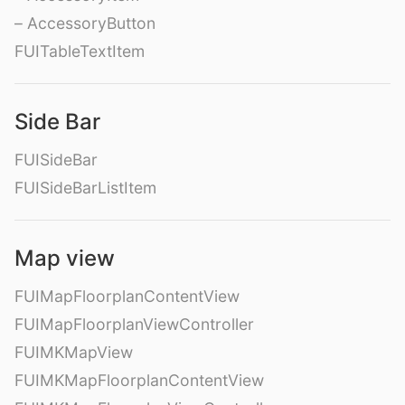
– AccessoryButton
FUITableTextItem
Side Bar
FUISideBar
FUISideBarListItem
Map view
FUIMapFloorplanContentView
FUIMapFloorplanViewController
FUIMKMapView
FUIMKMapFloorplanContentView