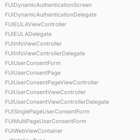
FUIDynamicAuthenticationScreen
FUIDynamicAuthenticationDelegate
FUIEULAViewController
FUIEULADelegate
FUIInfoViewController
FUIInfoViewControllerDelegate
FUIUserConsentForm
FUIUserConsentPage
FUIUserConsentPageViewController
FUIUserConsentViewController
FUIUserConsentViewControllerDelegate
FUISinglePageUserConsentForm
FUIMultiPageUserConsentForm
FUIWebViewContainer