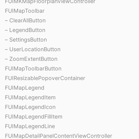
FUIMKMapFloorplanViewController
FUIMapToolbar
– ClearAllButton
– LegendButton
– SettingsButton
– UserLocationButton
– ZoomExtentButton
FUIMapToolbarButton
FUIResizablePopoverContainer
FUIMapLegend
FUIMapLegendItem
FUIMapLegendIcon
FUIMapLegendFillItem
FUIMapLegendLine
FUIMapDetailPanelContentViewController