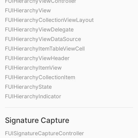
FUIHierarchyViewController
FUIHierarchyView
FUIHierarchyCollectionViewLayout
FUIHierarchyViewDelegate
FUIHierarchyViewDataSource
FUIHierarchyItemTableViewCell
FUIHierarchyViewHeader
FUIHierarchyItemView
FUIHierarchyCollectionItem
FUIHierarchyState
FUIHierarchyIndicator
Signature Capture
FUISignatureCaptureController