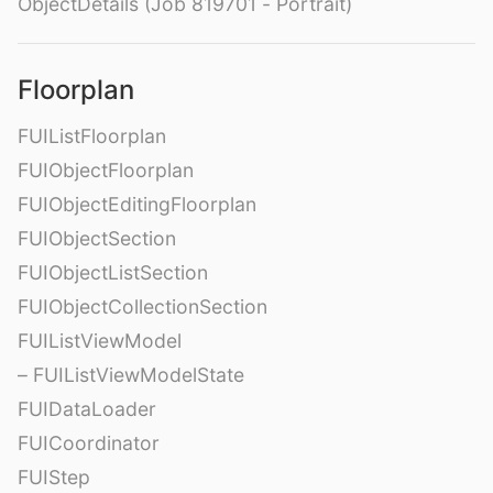
ObjectDetails (Job 819701 - Portrait)
Floorplan
FUIListFloorplan
FUIObjectFloorplan
FUIObjectEditingFloorplan
FUIObjectSection
FUIObjectListSection
FUIObjectCollectionSection
FUIListViewModel
– FUIListViewModelState
FUIDataLoader
FUICoordinator
FUIStep