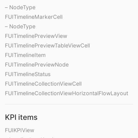
– NodeType
FUITimelineMarkerCell
– NodeType
FUITimelinePreviewView
FUITimelinePreviewTableViewCell
FUITimelineItem
FUITimelinePreviewNode
FUITimelineStatus
FUITimelineCollectionViewCell
FUITimelineCollectionViewHorizontalFlowLayout
KPI items
FUIKPIView