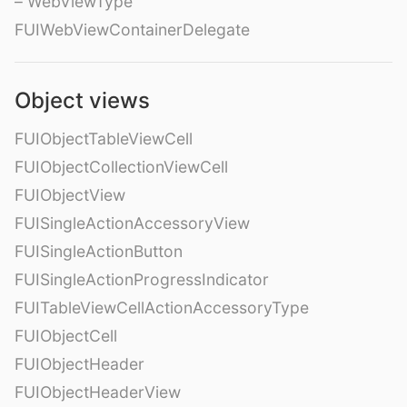
– WebViewType
FUIWebViewContainerDelegate
Object views
FUIObjectTableViewCell
FUIObjectCollectionViewCell
FUIObjectView
FUISingleActionAccessoryView
FUISingleActionButton
FUISingleActionProgressIndicator
FUITableViewCellActionAccessoryType
FUIObjectCell
FUIObjectHeader
FUIObjectHeaderView