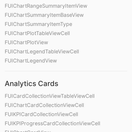
FUIChartRangeSummaryItemView
FUIChartSummaryItemBaseView
FUIChartSummaryItemType
FUIChartPlotTableViewCell
FUIChartPlotView
FUIChartLegendTableViewCell
FUIChartLegendView
Analytics Cards
FUICardCollectionViewTableViewCell
FUIChartCardCollectionViewCell
FUIKPICardCollectionViewCell
FUIKPIProgressCardCollectionViewCell