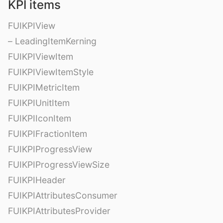
KPI items
FUIKPIView
– LeadingItemKerning
FUIKPIViewItem
FUIKPIViewItemStyle
FUIKPIMetricItem
FUIKPIUnitItem
FUIKPIIconItem
FUIKPIFractionItem
FUIKPIProgressView
FUIKPIProgressViewSize
FUIKPIHeader
FUIKPIAttributesConsumer
FUIKPIAttributesProvider