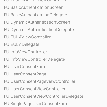
FUIBasicAuthenticationScreen
FUIBasicAuthenticationDelegate
FUIDynamicAuthenticationScreen
FUIDynamicAuthenticationDelegate
FUIEULAViewController
FUIEULADelegate
FUIInfoViewController
FUIInfoViewControllerDelegate
FUIUserConsentForm
FUIUserConsentPage
FUIUserConsentPageViewController
FUIUserConsentViewController
FUIUserConsentViewControllerDelegate
FUISinglePageUserConsentForm