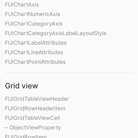
FUIChartAxis
FUIChartNumericAxis
FUIChartCategoryAxis
FUIChartCategoryAxisLabelLayoutStyle
FUIChartLabelAttributes
FUIChartLineAttributes
FUIChartPointAttributes
Grid view
FUIGridTableViewHeader
FUIGridRowHeaderItem
FUIGridTableViewCell
– ObjectViewProperty
FUIGridRowItem