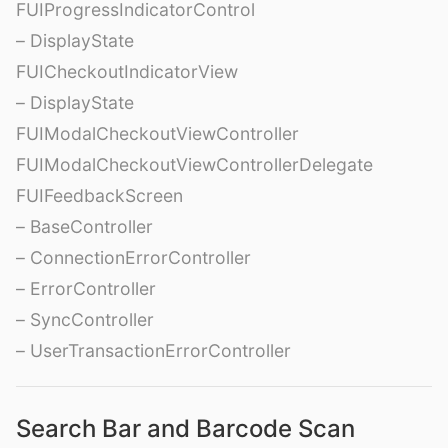
FUIProgressIndicatorControl
– DisplayState
FUICheckoutIndicatorView
– DisplayState
FUIModalCheckoutViewController
FUIModalCheckoutViewControllerDelegate
FUIFeedbackScreen
– BaseController
– ConnectionErrorController
– ErrorController
– SyncController
– UserTransactionErrorController
Search Bar and Barcode Scan