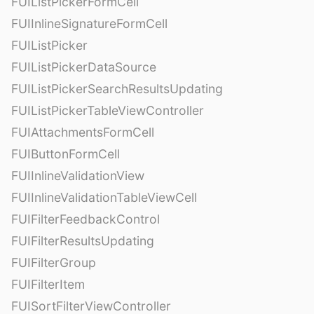
FUIListPickerFormCell
FUIInlineSignatureFormCell
FUIListPicker
FUIListPickerDataSource
FUIListPickerSearchResultsUpdating
FUIListPickerTableViewController
FUIAttachmentsFormCell
FUIButtonFormCell
FUIInlineValidationView
FUIInlineValidationTableViewCell
FUIFilterFeedbackControl
FUIFilterResultsUpdating
FUIFilterGroup
FUIFilterItem
FUISortFilterViewController