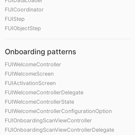
FUIDataLoader
FUICoordinator
FUIStep
FUIObjectStep
Onboarding patterns
FUIWelcomeController
FUIWelcomeScreen
FUIActivationScreen
FUIWelcomeControllerDelegate
FUIWelcomeControllerState
FUIWelcomeControllerConfigurationOption
FUIOnboardingScanViewController
FUIOnboardingScanViewControllerDelegate