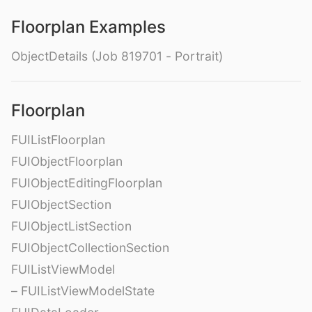
Floorplan Examples
ObjectDetails (Job 819701 - Portrait)
Floorplan
FUIListFloorplan
FUIObjectFloorplan
FUIObjectEditingFloorplan
FUIObjectSection
FUIObjectListSection
FUIObjectCollectionSection
FUIListViewModel
– FUIListViewModelState