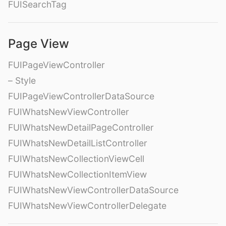
FUISearchTag
Page View
FUIPageViewController
– Style
FUIPageViewControllerDataSource
FUIWhatsNewViewController
FUIWhatsNewDetailPageController
FUIWhatsNewDetailListController
FUIWhatsNewCollectionViewCell
FUIWhatsNewCollectionItemView
FUIWhatsNewViewControllerDataSource
FUIWhatsNewViewControllerDelegate