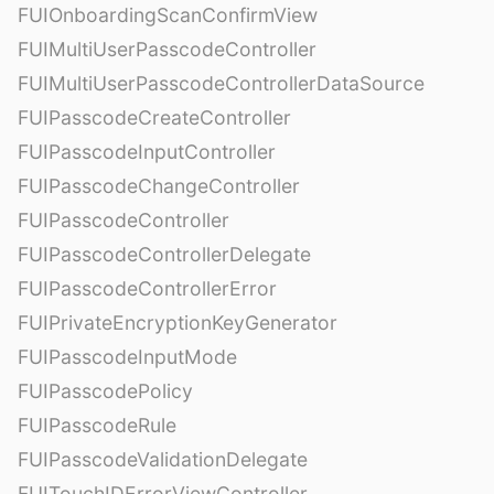
FUIOnboardingScanConfirmView
FUIMultiUserPasscodeController
FUIMultiUserPasscodeControllerDataSource
FUIPasscodeCreateController
FUIPasscodeInputController
FUIPasscodeChangeController
FUIPasscodeController
FUIPasscodeControllerDelegate
FUIPasscodeControllerError
FUIPrivateEncryptionKeyGenerator
FUIPasscodeInputMode
FUIPasscodePolicy
FUIPasscodeRule
FUIPasscodeValidationDelegate
FUITouchIDErrorViewController