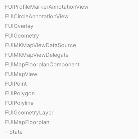
FUIProfileMarkerAnnotationView
FUICircleAnnotationView
FUIOverlay
FUIGeometry
FUIMKMapViewDataSource
FUIMKMapViewDelegate
FUIMapFloorplanComponent
FUIMapView
FUIPoint
FUIPolygon
FUIPolyline
FUIGeometryLayer
FUIMapFloorplan
– State