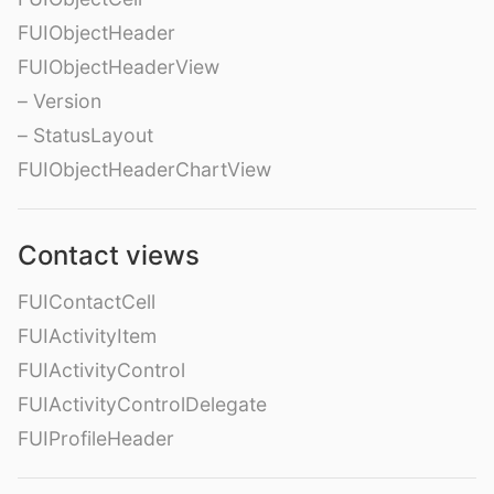
FUIObjectHeader
FUIObjectHeaderView
– Version
– StatusLayout
FUIObjectHeaderChartView
Contact views
FUIContactCell
FUIActivityItem
FUIActivityControl
FUIActivityControlDelegate
FUIProfileHeader