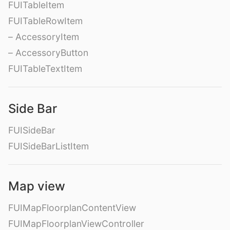
FUITableItem
FUITableRowItem
– AccessoryItem
– AccessoryButton
FUITableTextItem
Side Bar
FUISideBar
FUISideBarListItem
Map view
FUIMapFloorplanContentView
FUIMapFloorplanViewController