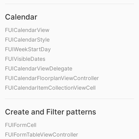
Calendar
FUICalendarView
FUICalendarStyle
FUIWeekStartDay
FUIVisibleDates
FUICalendarViewDelegate
FUICalendarFloorplanViewController
FUICalendarItemCollectionViewCell
Create and Filter patterns
FUIFormCell
FUIFormTableViewController