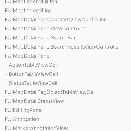
FUIMapLegendFillItem
FUIMapLegendLine
FUIMapDetailPanelContentViewController
FUIMapDetailPanelViewController
FUIMapDetailPanelSearchBar
FUIMapDetailPanelSearchResultsViewController
FUIMapDetailPanel
– ActionTableViewCell
– ButtonTableViewCell
– StatusTableViewCell
FUIMapDetailTagObjectTableViewCell
FUIMapDetailStatusView
FUIEditingPanel
FUIAnnotation
FUIMarkerAnnotationView