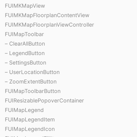
FUIMKMapView
FUIMKMapFloorplanContentView
FUIMKMapFloorplanViewController
FUIMapToolbar
– ClearAllButton
– LegendButton
– SettingsButton
– UserLocationButton
– ZoomExtentButton
FUIMapToolbarButton
FUIResizablePopoverContainer
FUIMapLegend
FUIMapLegendItem
FUIMapLegendIcon