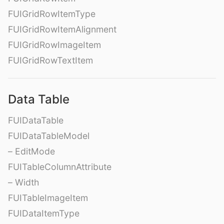
FUIGridRowItemType
FUIGridRowItemAlignment
FUIGridRowImageItem
FUIGridRowTextItem
Data Table
FUIDataTable
FUIDataTableModel
– EditMode
FUITableColumnAttribute
– Width
FUITableImageItem
FUIDataItemType