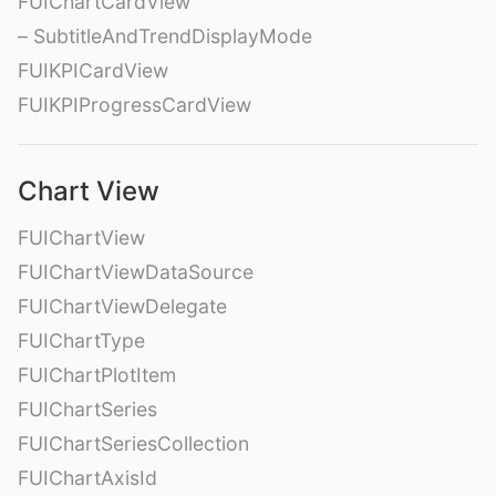
FUIChartCardView
– SubtitleAndTrendDisplayMode
FUIKPICardView
FUIKPIProgressCardView
Chart View
FUIChartView
FUIChartViewDataSource
FUIChartViewDelegate
FUIChartType
FUIChartPlotItem
FUIChartSeries
FUIChartSeriesCollection
FUIChartAxisId