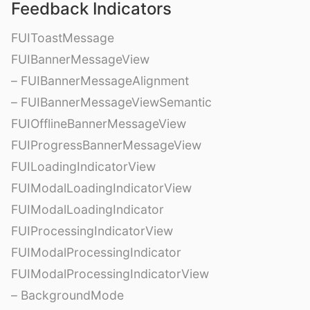
Feedback Indicators
FUIToastMessage
FUIBannerMessageView
– FUIBannerMessageAlignment
– FUIBannerMessageViewSemantic
FUIOfflineBannerMessageView
FUIProgressBannerMessageView
FUILoadingIndicatorView
FUIModalLoadingIndicatorView
FUIModalLoadingIndicator
FUIProcessingIndicatorView
FUIModalProcessingIndicator
FUIModalProcessingIndicatorView
– BackgroundMode