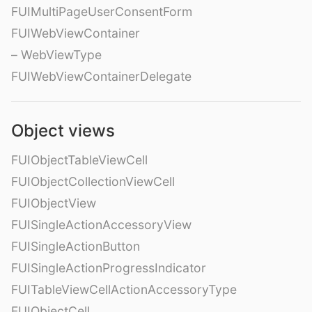
FUIMultiPageUserConsentForm
FUIWebViewContainer
– WebViewType
FUIWebViewContainerDelegate
Object views
FUIObjectTableViewCell
FUIObjectCollectionViewCell
FUIObjectView
FUISingleActionAccessoryView
FUISingleActionButton
FUISingleActionProgressIndicator
FUITableViewCellActionAccessoryType
FUIObjectCell