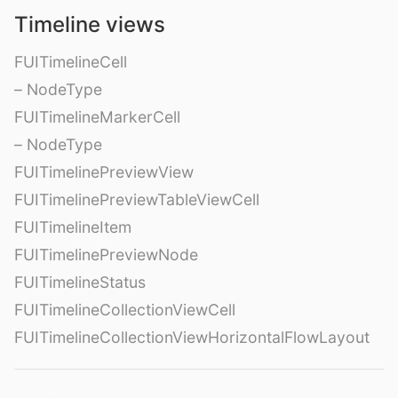
Timeline views
FUITimelineCell
– NodeType
FUITimelineMarkerCell
– NodeType
FUITimelinePreviewView
FUITimelinePreviewTableViewCell
FUITimelineItem
FUITimelinePreviewNode
FUITimelineStatus
FUITimelineCollectionViewCell
FUITimelineCollectionViewHorizontalFlowLayout