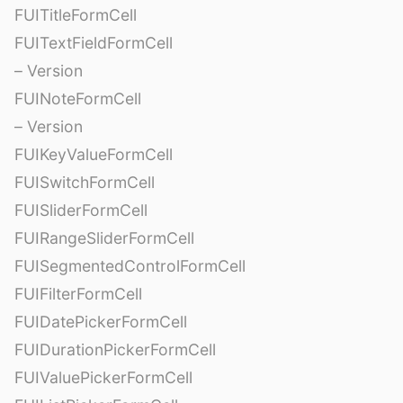
FUITitleFormCell
FUITextFieldFormCell
– Version
FUINoteFormCell
– Version
FUIKeyValueFormCell
FUISwitchFormCell
FUISliderFormCell
FUIRangeSliderFormCell
FUISegmentedControlFormCell
FUIFilterFormCell
FUIDatePickerFormCell
FUIDurationPickerFormCell
FUIValuePickerFormCell