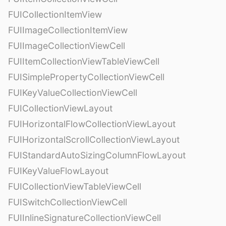
FUICollectionItemView
FUIImageCollectionItemView
FUIImageCollectionViewCell
FUIItemCollectionViewTableViewCell
FUISimplePropertyCollectionViewCell
FUIKeyValueCollectionViewCell
FUICollectionViewLayout
FUIHorizontalFlowCollectionViewLayout
FUIHorizontalScrollCollectionViewLayout
FUIStandardAutoSizingColumnFlowLayout
FUIKeyValueFlowLayout
FUICollectionViewTableViewCell
FUISwitchCollectionViewCell
FUIInlineSignatureCollectionViewCell