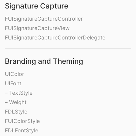
Signature Capture
FUISignatureCaptureController
FUISignatureCaptureView
FUISignatureCaptureControllerDelegate
Branding and Theming
UIColor
UIFont
– TextStyle
– Weight
FDLStyle
FUIColorStyle
FDLFontStyle