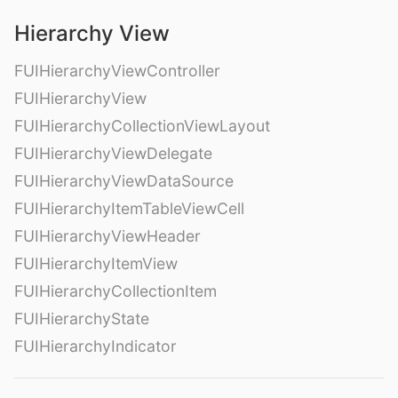
Hierarchy View
FUIHierarchyViewController
FUIHierarchyView
FUIHierarchyCollectionViewLayout
FUIHierarchyViewDelegate
FUIHierarchyViewDataSource
FUIHierarchyItemTableViewCell
FUIHierarchyViewHeader
FUIHierarchyItemView
FUIHierarchyCollectionItem
FUIHierarchyState
FUIHierarchyIndicator