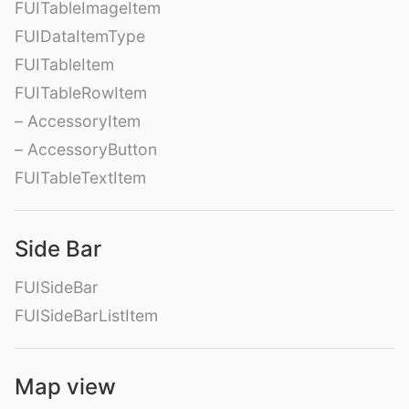
FUITableImageItem
FUIDataItemType
FUITableItem
FUITableRowItem
– AccessoryItem
– AccessoryButton
FUITableTextItem
Side Bar
FUISideBar
FUISideBarListItem
Map view