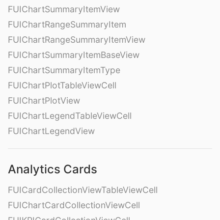
FUIChartSummaryItemView
FUIChartRangeSummaryItem
FUIChartRangeSummaryItemView
FUIChartSummaryItemBaseView
FUIChartSummaryItemType
FUIChartPlotTableViewCell
FUIChartPlotView
FUIChartLegendTableViewCell
FUIChartLegendView
Analytics Cards
FUICardCollectionViewTableViewCell
FUIChartCardCollectionViewCell