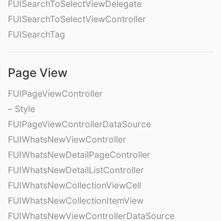
FUISearchToSelectViewDelegate
FUISearchToSelectViewController
FUISearchTag
Page View
FUIPageViewController
– Style
FUIPageViewControllerDataSource
FUIWhatsNewViewController
FUIWhatsNewDetailPageController
FUIWhatsNewDetailListController
FUIWhatsNewCollectionViewCell
FUIWhatsNewCollectionItemView
FUIWhatsNewViewControllerDataSource