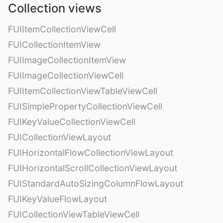
Collection views
FUIItemCollectionViewCell
FUICollectionItemView
FUIImageCollectionItemView
FUIImageCollectionViewCell
FUIItemCollectionViewTableViewCell
FUISimplePropertyCollectionViewCell
FUIKeyValueCollectionViewCell
FUICollectionViewLayout
FUIHorizontalFlowCollectionViewLayout
FUIHorizontalScrollCollectionViewLayout
FUIStandardAutoSizingColumnFlowLayout
FUIKeyValueFlowLayout
FUICollectionViewTableViewCell