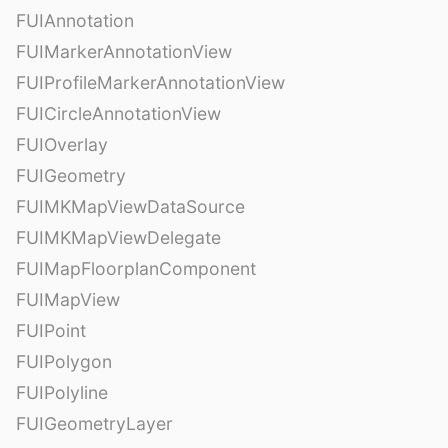
FUIAnnotation
FUIMarkerAnnotationView
FUIProfileMarkerAnnotationView
FUICircleAnnotationView
FUIOverlay
FUIGeometry
FUIMKMapViewDataSource
FUIMKMapViewDelegate
FUIMapFloorplanComponent
FUIMapView
FUIPoint
FUIPolygon
FUIPolyline
FUIGeometryLayer