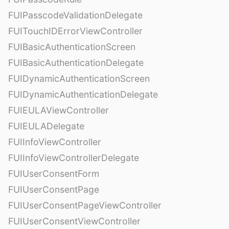
FUIPasscodeValidationDelegate
FUITouchIDErrorViewController
FUIBasicAuthenticationScreen
FUIBasicAuthenticationDelegate
FUIDynamicAuthenticationScreen
FUIDynamicAuthenticationDelegate
FUIEULAViewController
FUIEULADelegate
FUIInfoViewController
FUIInfoViewControllerDelegate
FUIUserConsentForm
FUIUserConsentPage
FUIUserConsentPageViewController
FUIUserConsentViewController