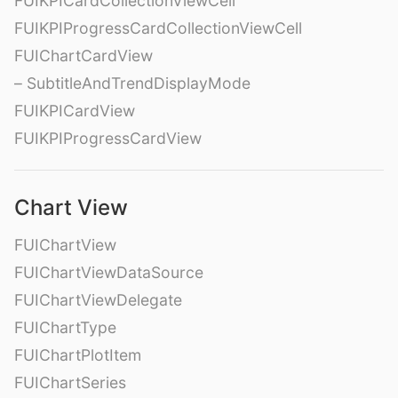
FUIKPICardCollectionViewCell
FUIKPIProgressCardCollectionViewCell
FUIChartCardView
– SubtitleAndTrendDisplayMode
FUIKPICardView
FUIKPIProgressCardView
Chart View
FUIChartView
FUIChartViewDataSource
FUIChartViewDelegate
FUIChartType
FUIChartPlotItem
FUIChartSeries