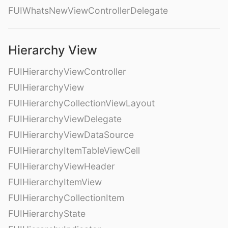
FUIWhatsNewViewControllerDelegate
Hierarchy View
FUIHierarchyViewController
FUIHierarchyView
FUIHierarchyCollectionViewLayout
FUIHierarchyViewDelegate
FUIHierarchyViewDataSource
FUIHierarchyItemTableViewCell
FUIHierarchyViewHeader
FUIHierarchyItemView
FUIHierarchyCollectionItem
FUIHierarchyState