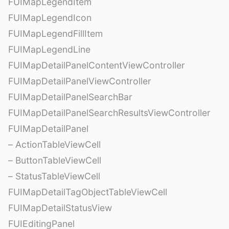
FUIMapLegendItem
FUIMapLegendIcon
FUIMapLegendFillItem
FUIMapLegendLine
FUIMapDetailPanelContentViewController
FUIMapDetailPanelViewController
FUIMapDetailPanelSearchBar
FUIMapDetailPanelSearchResultsViewController
FUIMapDetailPanel
– ActionTableViewCell
– ButtonTableViewCell
– StatusTableViewCell
FUIMapDetailTagObjectTableViewCell
FUIMapDetailStatusView
FUIEditingPanel