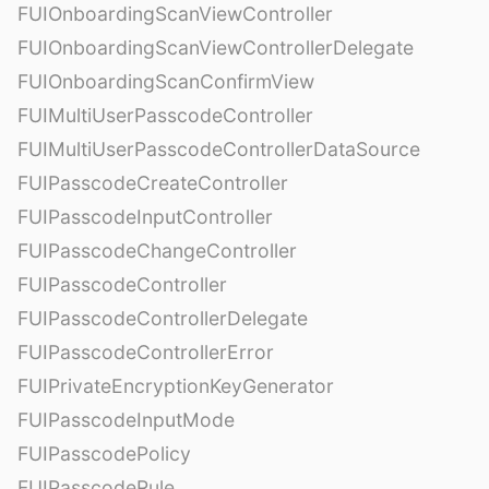
FUIOnboardingScanViewController
FUIOnboardingScanViewControllerDelegate
FUIOnboardingScanConfirmView
FUIMultiUserPasscodeController
FUIMultiUserPasscodeControllerDataSource
FUIPasscodeCreateController
FUIPasscodeInputController
FUIPasscodeChangeController
FUIPasscodeController
FUIPasscodeControllerDelegate
FUIPasscodeControllerError
FUIPrivateEncryptionKeyGenerator
FUIPasscodeInputMode
FUIPasscodePolicy
FUIPasscodeRule