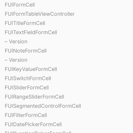
FUIFormCell
FUIFormTableViewController
FUITitleFormCell
FUITextFieldFormCell
– Version
FUINoteFormCell
– Version
FUIKeyValueFormCell
FUISwitchFormCell
FUISliderFormCell
FUIRangeSliderFormCell
FUISegmentedControlFormCell
FUIFilterFormCell
FUIDatePickerFormCell