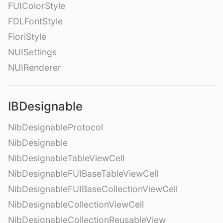
FUIColorStyle
FDLFontStyle
FioriStyle
NUISettings
NUIRenderer
IBDesignable
NibDesignableProtocol
NibDesignable
NibDesignableTableViewCell
NibDesignableFUIBaseTableViewCell
NibDesignableFUIBaseCollectionViewCell
NibDesignableCollectionViewCell
NibDesignableCollectionReusableView