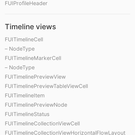
FUIProfileHeader
Timeline views
FUITimelineCell
– NodeType
FUITimelineMarkerCell
– NodeType
FUITimelinePreviewView
FUITimelinePreviewTableViewCell
FUITimelineItem
FUITimelinePreviewNode
FUITimelineStatus
FUITimelineCollectionViewCell
FUITimelineCollectionViewHorizontalFlowLayout