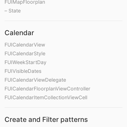
FUIMapFloorplan
– State
Calendar
FUICalendarView
FUICalendarStyle
FUIWeekStartDay
FUIVisibleDates
FUICalendarViewDelegate
FUICalendarFloorplanViewController
FUICalendarItemCollectionViewCell
Create and Filter patterns