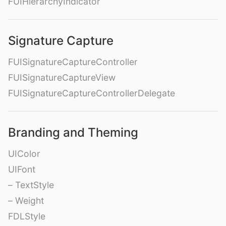
FUIHierarchyIndicator
Signature Capture
FUISignatureCaptureController
FUISignatureCaptureView
FUISignatureCaptureControllerDelegate
Branding and Theming
UIColor
UIFont
– TextStyle
– Weight
FDLStyle