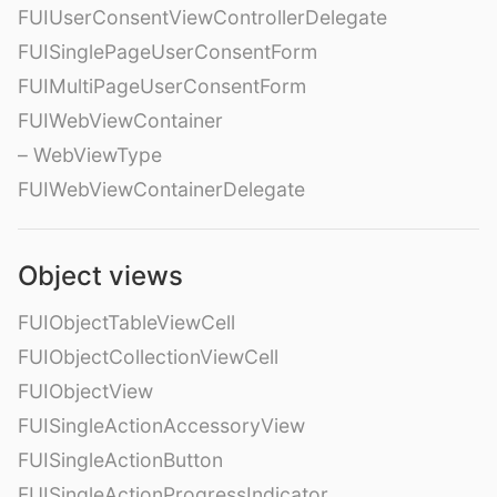
FUIUserConsentViewControllerDelegate
FUISinglePageUserConsentForm
FUIMultiPageUserConsentForm
FUIWebViewContainer
– WebViewType
FUIWebViewContainerDelegate
Object views
FUIObjectTableViewCell
FUIObjectCollectionViewCell
FUIObjectView
FUISingleActionAccessoryView
FUISingleActionButton
FUISingleActionProgressIndicator