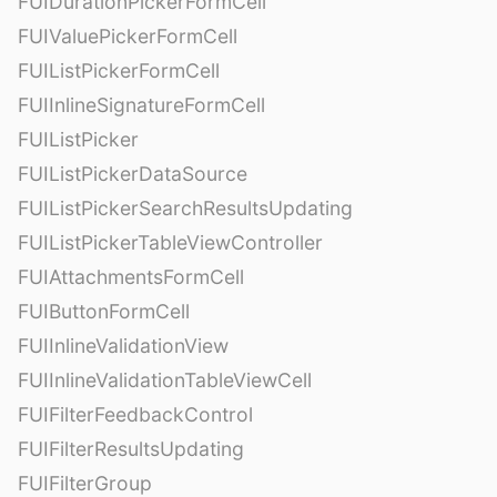
FUIDurationPickerFormCell
FUIValuePickerFormCell
FUIListPickerFormCell
FUIInlineSignatureFormCell
FUIListPicker
FUIListPickerDataSource
FUIListPickerSearchResultsUpdating
FUIListPickerTableViewController
FUIAttachmentsFormCell
FUIButtonFormCell
FUIInlineValidationView
FUIInlineValidationTableViewCell
FUIFilterFeedbackControl
FUIFilterResultsUpdating
FUIFilterGroup