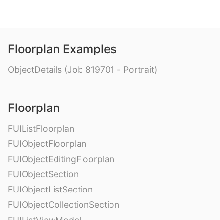
Floorplan Examples
ObjectDetails (Job 819701 - Portrait)
Floorplan
FUIListFloorplan
FUIObjectFloorplan
FUIObjectEditingFloorplan
FUIObjectSection
FUIObjectListSection
FUIObjectCollectionSection
FUIListViewModel