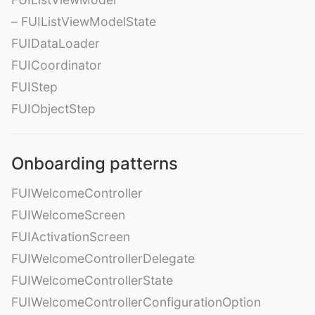
– FUIListViewModelState
FUIDataLoader
FUICoordinator
FUIStep
FUIObjectStep
Onboarding patterns
FUIWelcomeController
FUIWelcomeScreen
FUIActivationScreen
FUIWelcomeControllerDelegate
FUIWelcomeControllerState
FUIWelcomeControllerConfigurationOption