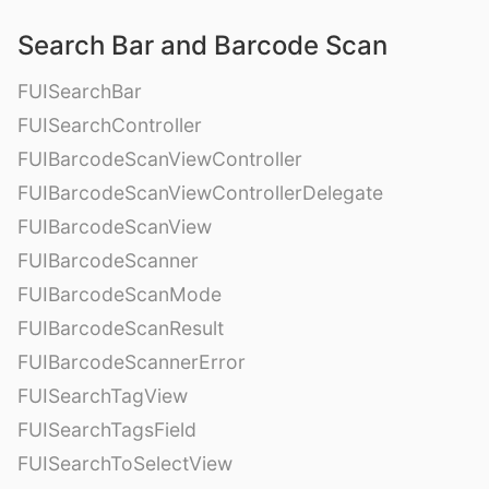
Search Bar and Barcode Scan
FUISearchBar
FUISearchController
FUIBarcodeScanViewController
FUIBarcodeScanViewControllerDelegate
FUIBarcodeScanView
FUIBarcodeScanner
FUIBarcodeScanMode
FUIBarcodeScanResult
FUIBarcodeScannerError
FUISearchTagView
FUISearchTagsField
FUISearchToSelectView