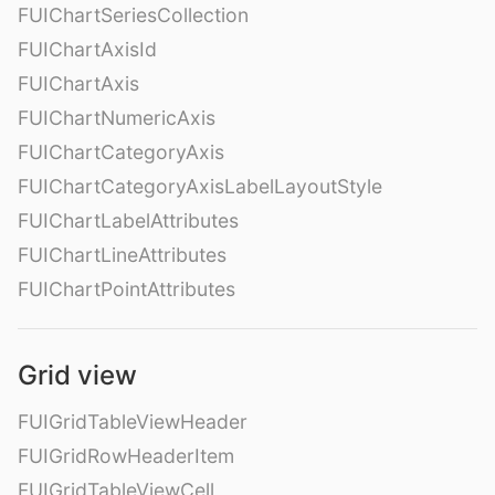
FUIChartSeriesCollection
FUIChartAxisId
FUIChartAxis
FUIChartNumericAxis
FUIChartCategoryAxis
FUIChartCategoryAxisLabelLayoutStyle
FUIChartLabelAttributes
FUIChartLineAttributes
FUIChartPointAttributes
Grid view
FUIGridTableViewHeader
FUIGridRowHeaderItem
FUIGridTableViewCell