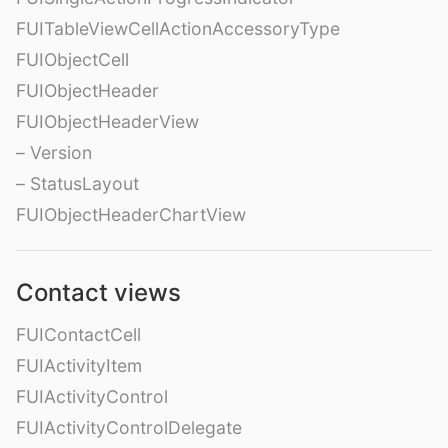
FUITableViewCellActionAccessoryType
FUIObjectCell
FUIObjectHeader
FUIObjectHeaderView
– Version
– StatusLayout
FUIObjectHeaderChartView
Contact views
FUIContactCell
FUIActivityItem
FUIActivityControl
FUIActivityControlDelegate