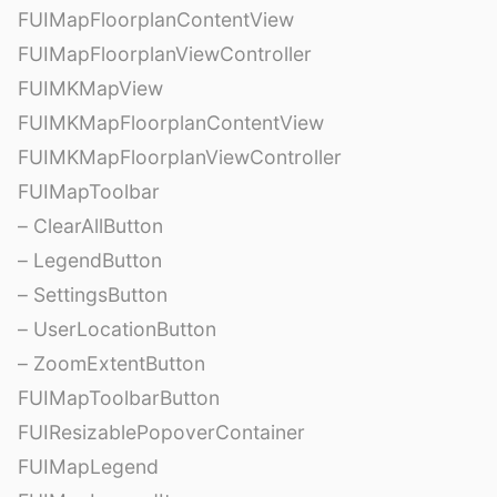
FUIMapFloorplanContentView
FUIMapFloorplanViewController
FUIMKMapView
FUIMKMapFloorplanContentView
FUIMKMapFloorplanViewController
FUIMapToolbar
– ClearAllButton
– LegendButton
– SettingsButton
– UserLocationButton
– ZoomExtentButton
FUIMapToolbarButton
FUIResizablePopoverContainer
FUIMapLegend