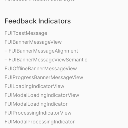
Feedback Indicators
FUIToastMessage
FUIBannerMessageView
– FUIBannerMessageAlignment
– FUIBannerMessageViewSemantic
FUIOfflineBannerMessageView
FUIProgressBannerMessageView
FUILoadingIndicatorView
FUIModalLoadingIndicatorView
FUIModalLoadingIndicator
FUIProcessingIndicatorView
FUIModalProcessingIndicator