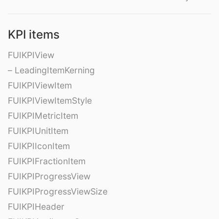
KPI items
FUIKPIView
– LeadingItemKerning
FUIKPIViewItem
FUIKPIViewItemStyle
FUIKPIMetricItem
FUIKPIUnitItem
FUIKPIIconItem
FUIKPIFractionItem
FUIKPIProgressView
FUIKPIProgressViewSize
FUIKPIHeader