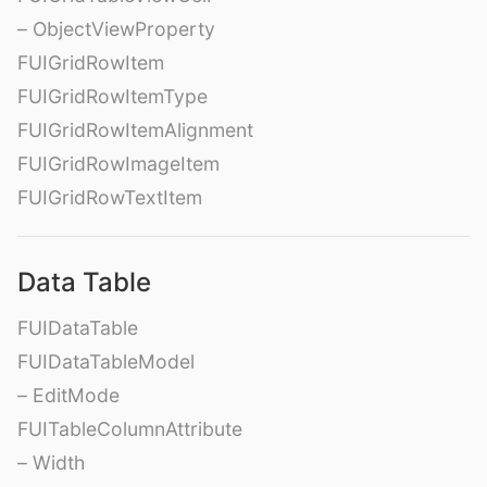
– ObjectViewProperty
FUIGridRowItem
FUIGridRowItemType
FUIGridRowItemAlignment
FUIGridRowImageItem
FUIGridRowTextItem
Data Table
FUIDataTable
FUIDataTableModel
– EditMode
FUITableColumnAttribute
– Width