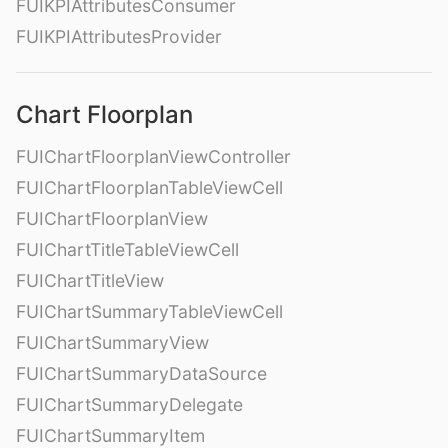
FUIKPIAttributesConsumer
FUIKPIAttributesProvider
Chart Floorplan
FUIChartFloorplanViewController
FUIChartFloorplanTableViewCell
FUIChartFloorplanView
FUIChartTitleTableViewCell
FUIChartTitleView
FUIChartSummaryTableViewCell
FUIChartSummaryView
FUIChartSummaryDataSource
FUIChartSummaryDelegate
FUIChartSummaryItem