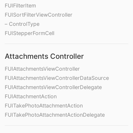
FUIFilterItem
FUISortFilterViewController
– ControlType
FUIStepperFormCell
Attachments Controller
FUIAttachmentsViewController
FUIAttachmentsViewControllerDataSource
FUIAttachmentsViewControllerDelegate
FUIAttachmentAction
FUITakePhotoAttachmentAction
FUITakePhotoAttachmentActionDelegate