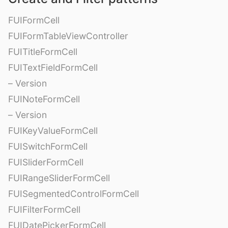
FUIFormCell
FUIFormTableViewController
FUITitleFormCell
FUITextFieldFormCell
– Version
FUINoteFormCell
– Version
FUIKeyValueFormCell
FUISwitchFormCell
FUISliderFormCell
FUIRangeSliderFormCell
FUISegmentedControlFormCell
FUIFilterFormCell
FUIDatePickerFormCell