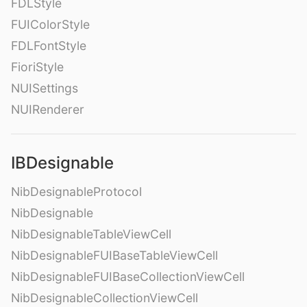
FDLStyle
FUIColorStyle
FDLFontStyle
FioriStyle
NUISettings
NUIRenderer
IBDesignable
NibDesignableProtocol
NibDesignable
NibDesignableTableViewCell
NibDesignableFUIBaseTableViewCell
NibDesignableFUIBaseCollectionViewCell
NibDesignableCollectionViewCell