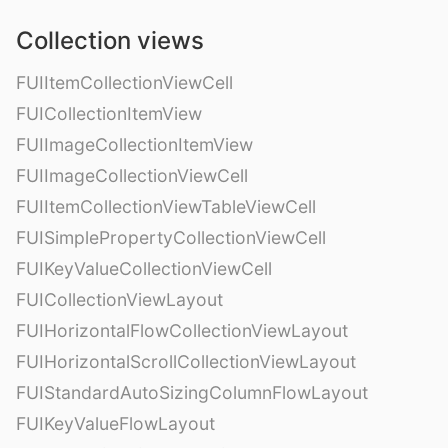
Collection views
FUIItemCollectionViewCell
FUICollectionItemView
FUIImageCollectionItemView
FUIImageCollectionViewCell
FUIItemCollectionViewTableViewCell
FUISimplePropertyCollectionViewCell
FUIKeyValueCollectionViewCell
FUICollectionViewLayout
FUIHorizontalFlowCollectionViewLayout
FUIHorizontalScrollCollectionViewLayout
FUIStandardAutoSizingColumnFlowLayout
FUIKeyValueFlowLayout