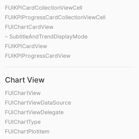
FUIKPICardCollectionViewCell
FUIKPIProgressCardCollectionViewCell
FUIChartCardView
– SubtitleAndTrendDisplayMode
FUIKPICardView
FUIKPIProgressCardView
Chart View
FUIChartView
FUIChartViewDataSource
FUIChartViewDelegate
FUIChartType
FUIChartPlotItem