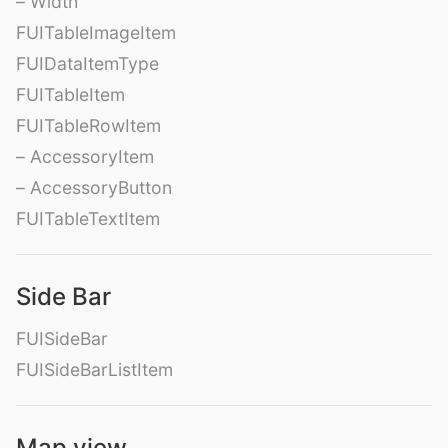
– Width
FUITableImageItem
FUIDataItemType
FUITableItem
FUITableRowItem
– AccessoryItem
– AccessoryButton
FUITableTextItem
Side Bar
FUISideBar
FUISideBarListItem
Map view