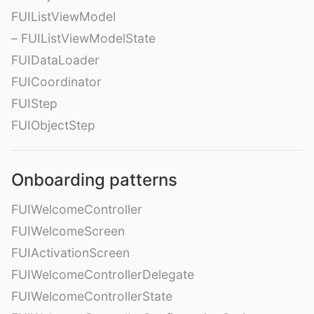
FUIListViewModel
– FUIListViewModelState
FUIDataLoader
FUICoordinator
FUIStep
FUIObjectStep
Onboarding patterns
FUIWelcomeController
FUIWelcomeScreen
FUIActivationScreen
FUIWelcomeControllerDelegate
FUIWelcomeControllerState