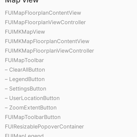
FUIMapFloorplanContentView
FUIMapFloorplanViewController
FUIMKMapView
FUIMKMapFloorplanContentView
FUIMKMapFloorplanViewController
FUIMapToolbar
– ClearAllButton
– LegendButton
– SettingsButton
– UserLocationButton
– ZoomExtentButton
FUIMapToolbarButton
FUIResizablePopoverContainer
FUIMapLegend