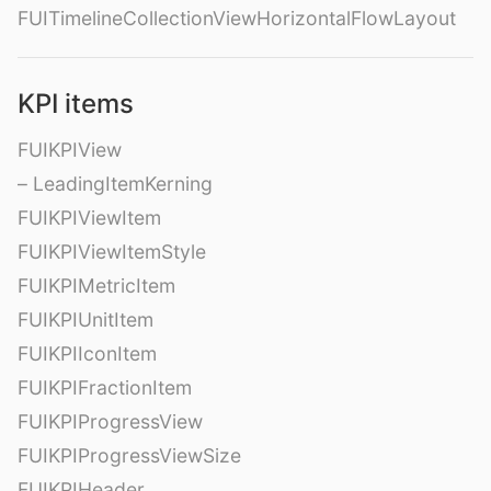
FUITimelineCollectionViewHorizontalFlowLayout
KPI items
FUIKPIView
– LeadingItemKerning
FUIKPIViewItem
FUIKPIViewItemStyle
FUIKPIMetricItem
FUIKPIUnitItem
FUIKPIIconItem
FUIKPIFractionItem
FUIKPIProgressView
FUIKPIProgressViewSize
FUIKPIHeader