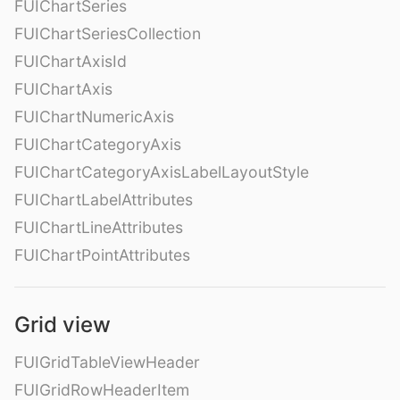
FUIChartSeries
FUIChartSeriesCollection
FUIChartAxisId
FUIChartAxis
FUIChartNumericAxis
FUIChartCategoryAxis
FUIChartCategoryAxisLabelLayoutStyle
FUIChartLabelAttributes
FUIChartLineAttributes
FUIChartPointAttributes
Grid view
FUIGridTableViewHeader
FUIGridRowHeaderItem