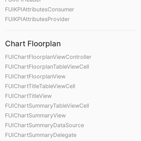
FUIKPIAttributesConsumer
FUIKPIAttributesProvider
Chart Floorplan
FUIChartFloorplanViewController
FUIChartFloorplanTableViewCell
FUIChartFloorplanView
FUIChartTitleTableViewCell
FUIChartTitleView
FUIChartSummaryTableViewCell
FUIChartSummaryView
FUIChartSummaryDataSource
FUIChartSummaryDelegate