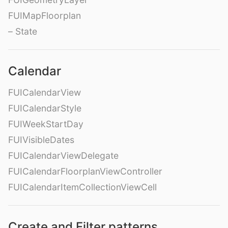
FUIMapFloorplan
– State
Calendar
FUICalendarView
FUICalendarStyle
FUIWeekStartDay
FUIVisibleDates
FUICalendarViewDelegate
FUICalendarFloorplanViewController
FUICalendarItemCollectionViewCell
Create and Filter patterns