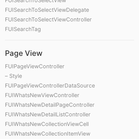
FUISearchToSelectView
FUISearchToSelectViewDelegate
FUISearchToSelectViewController
FUISearchTag
Page View
FUIPageViewController
– Style
FUIPageViewControllerDataSource
FUIWhatsNewViewController
FUIWhatsNewDetailPageController
FUIWhatsNewDetailListController
FUIWhatsNewCollectionViewCell
FUIWhatsNewCollectionItemView