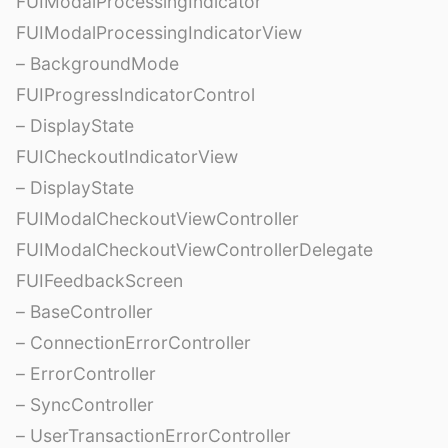
FUIModalProcessingIndicator
FUIModalProcessingIndicatorView
– BackgroundMode
FUIProgressIndicatorControl
– DisplayState
FUICheckoutIndicatorView
– DisplayState
FUIModalCheckoutViewController
FUIModalCheckoutViewControllerDelegate
FUIFeedbackScreen
– BaseController
– ConnectionErrorController
– ErrorController
– SyncController
– UserTransactionErrorController