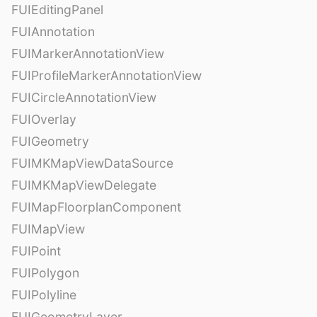
FUIEditingPanel
FUIAnnotation
FUIMarkerAnnotationView
FUIProfileMarkerAnnotationView
FUICircleAnnotationView
FUIOverlay
FUIGeometry
FUIMKMapViewDataSource
FUIMKMapViewDelegate
FUIMapFloorplanComponent
FUIMapView
FUIPoint
FUIPolygon
FUIPolyline
FUIGeometryLayer