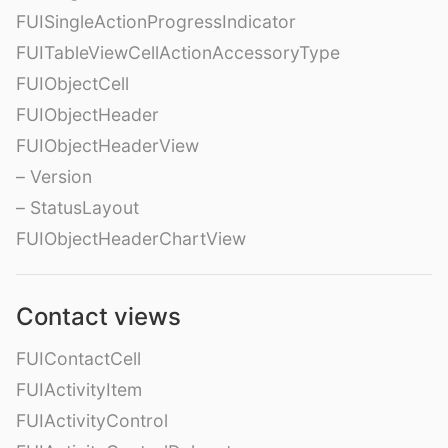
FUISingleActionProgressIndicator
FUITableViewCellActionAccessoryType
FUIObjectCell
FUIObjectHeader
FUIObjectHeaderView
– Version
– StatusLayout
FUIObjectHeaderChartView
Contact views
FUIContactCell
FUIActivityItem
FUIActivityControl