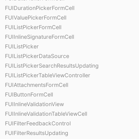
FUIDurationPickerFormCell
FUIValuePickerFormCell
FUIListPickerFormCell
FUIInlineSignatureFormCell
FUIListPicker
FUIListPickerDataSource
FUIListPickerSearchResultsUpdating
FUIListPickerTableViewController
FUIAttachmentsFormCell
FUIButtonFormCell
FUIInlineValidationView
FUIInlineValidationTableViewCell
FUIFilterFeedbackControl
FUIFilterResultsUpdating