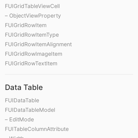
FUIGridTableViewCell
– ObjectViewProperty
FUIGridRowItem
FUIGridRowItemType
FUIGridRowItemAlignment
FUIGridRowImageItem
FUIGridRowTextItem
Data Table
FUIDataTable
FUIDataTableModel
– EditMode
FUITableColumnAttribute