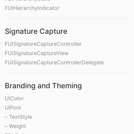
FUIHierarchyIndicator
Signature Capture
FUISignatureCaptureController
FUISignatureCaptureView
FUISignatureCaptureControllerDelegate
Branding and Theming
UIColor
UIFont
– TextStyle
– Weight