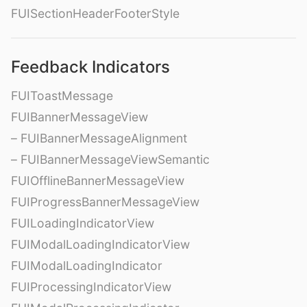
FUISectionHeaderFooterStyle
Feedback Indicators
FUIToastMessage
FUIBannerMessageView
– FUIBannerMessageAlignment
– FUIBannerMessageViewSemantic
FUIOfflineBannerMessageView
FUIProgressBannerMessageView
FUILoadingIndicatorView
FUIModalLoadingIndicatorView
FUIModalLoadingIndicator
FUIProcessingIndicatorView