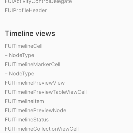
FUIActivityControlDelegate
FUIProfileHeader
Timeline views
FUITimelineCell
– NodeType
FUITimelineMarkerCell
– NodeType
FUITimelinePreviewView
FUITimelinePreviewTableViewCell
FUITimelineItem
FUITimelinePreviewNode
FUITimelineStatus
FUITimelineCollectionViewCell