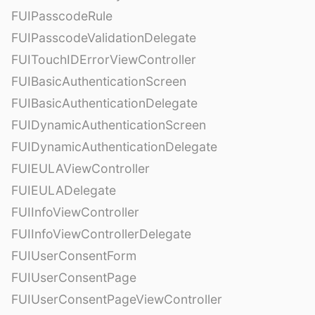
FUIPasscodeRule
FUIPasscodeValidationDelegate
FUITouchIDErrorViewController
FUIBasicAuthenticationScreen
FUIBasicAuthenticationDelegate
FUIDynamicAuthenticationScreen
FUIDynamicAuthenticationDelegate
FUIEULAViewController
FUIEULADelegate
FUIInfoViewController
FUIInfoViewControllerDelegate
FUIUserConsentForm
FUIUserConsentPage
FUIUserConsentPageViewController