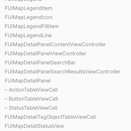
FUIMapLegendItem
FUIMapLegendIcon
FUIMapLegendFillItem
FUIMapLegendLine
FUIMapDetailPanelContentViewController
FUIMapDetailPanelViewController
FUIMapDetailPanelSearchBar
FUIMapDetailPanelSearchResultsViewController
FUIMapDetailPanel
– ActionTableViewCell
– ButtonTableViewCell
– StatusTableViewCell
FUIMapDetailTagObjectTableViewCell
FUIMapDetailStatusView