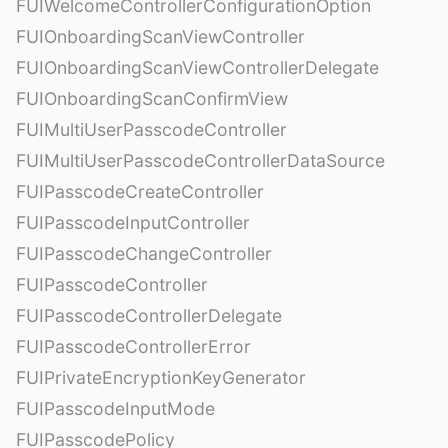
FUIWelcomeControllerConfigurationOption
FUIOnboardingScanViewController
FUIOnboardingScanViewControllerDelegate
FUIOnboardingScanConfirmView
FUIMultiUserPasscodeController
FUIMultiUserPasscodeControllerDataSource
FUIPasscodeCreateController
FUIPasscodeInputController
FUIPasscodeChangeController
FUIPasscodeController
FUIPasscodeControllerDelegate
FUIPasscodeControllerError
FUIPrivateEncryptionKeyGenerator
FUIPasscodeInputMode
FUIPasscodePolicy