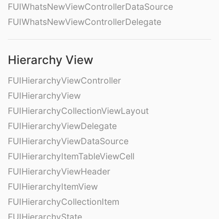
FUIWhatsNewViewControllerDataSource
FUIWhatsNewViewControllerDelegate
Hierarchy View
FUIHierarchyViewController
FUIHierarchyView
FUIHierarchyCollectionViewLayout
FUIHierarchyViewDelegate
FUIHierarchyViewDataSource
FUIHierarchyItemTableViewCell
FUIHierarchyViewHeader
FUIHierarchyItemView
FUIHierarchyCollectionItem
FUIHierarchyState