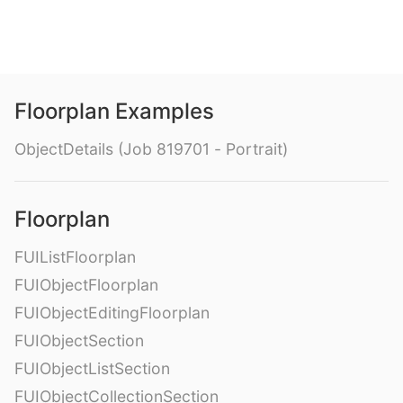
Floorplan Examples
ObjectDetails (Job 819701 - Portrait)
Floorplan
FUIListFloorplan
FUIObjectFloorplan
FUIObjectEditingFloorplan
FUIObjectSection
FUIObjectListSection
FUIObjectCollectionSection