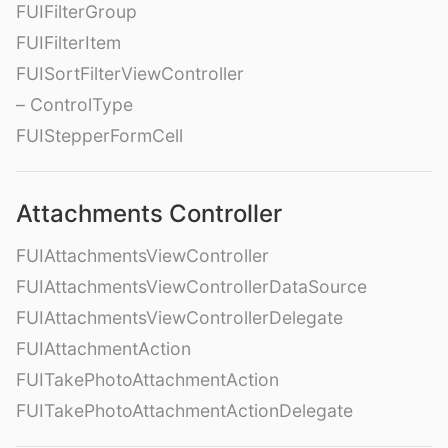
FUIFilterGroup
FUIFilterItem
FUISortFilterViewController
– ControlType
FUIStepperFormCell
Attachments Controller
FUIAttachmentsViewController
FUIAttachmentsViewControllerDataSource
FUIAttachmentsViewControllerDelegate
FUIAttachmentAction
FUITakePhotoAttachmentAction
FUITakePhotoAttachmentActionDelegate