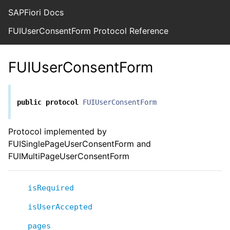
SAPFiori Docs
FUIUserConsentForm Protocol Reference
FUIUserConsentForm
public
protocol
FUIUserConsentForm
Protocol implemented by
FUISinglePageUserConsentForm and
FUIMultiPageUserConsentForm
isRequired
isUserAccepted
pages