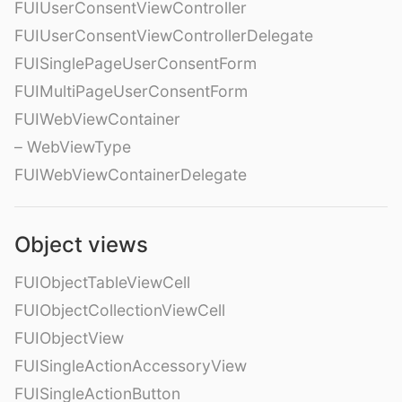
FUIUserConsentViewController
FUIUserConsentViewControllerDelegate
FUISinglePageUserConsentForm
FUIMultiPageUserConsentForm
FUIWebViewContainer
– WebViewType
FUIWebViewContainerDelegate
Object views
FUIObjectTableViewCell
FUIObjectCollectionViewCell
FUIObjectView
FUISingleActionAccessoryView
FUISingleActionButton