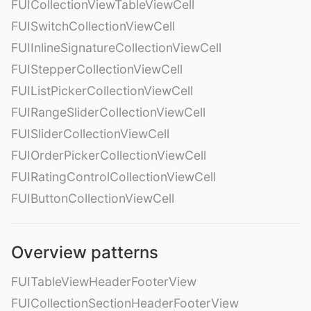
FUICollectionViewTableViewCell
FUISwitchCollectionViewCell
FUIInlineSignatureCollectionViewCell
FUIStepperCollectionViewCell
FUIListPickerCollectionViewCell
FUIRangeSliderCollectionViewCell
FUISliderCollectionViewCell
FUIOrderPickerCollectionViewCell
FUIRatingControlCollectionViewCell
FUIButtonCollectionViewCell
Overview patterns
FUITableViewHeaderFooterView
FUICollectionSectionHeaderFooterView