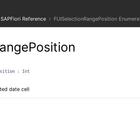
SAPFiori Reference
FUISelectionRangePosition Enumera
angePosition
sition
:
Int
ted date cell