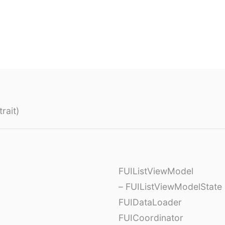
rait)
FUIListViewModel
– FUIListViewModelState
FUIDataLoader
FUICoordinator