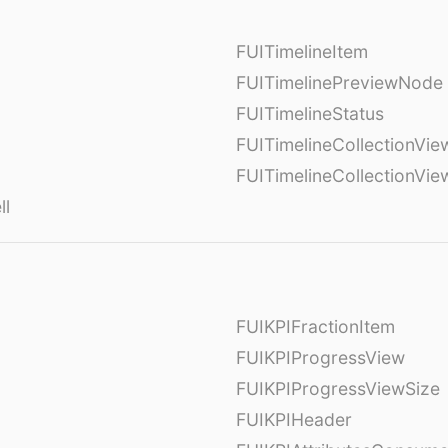
FUITimelineItem
FUITimelinePreviewNode
FUITimelineStatus
FUITimelineCollectionVie
FUITimelineCollectionVi
ll
FUIKPIFractionItem
FUIKPIProgressView
FUIKPIProgressViewSize
FUIKPIHeader