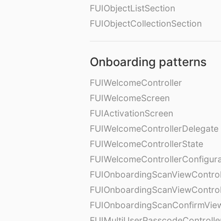
FUIObjectListSection
FUIObjectCollectionSection
Onboarding patterns
FUIWelcomeController
FUIWelcomeScreen
FUIActivationScreen
FUIWelcomeControllerDelegate
FUIWelcomeControllerState
FUIWelcomeControllerConfigura
FUIOnboardingScanViewControl
FUIOnboardingScanViewControl
FUIOnboardingScanConfirmVie
FUIMultiUserPasscodeControlle