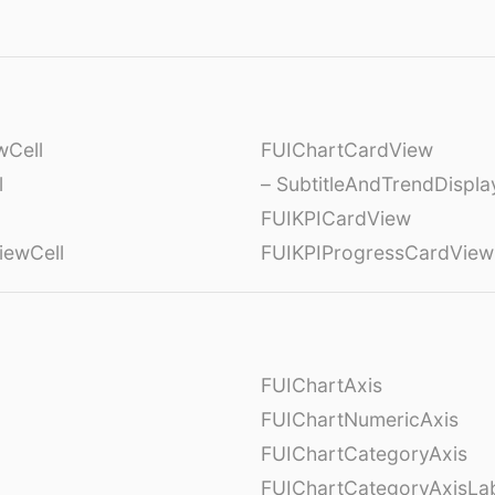
wCell
FUIChartCardView
l
– SubtitleAndTrendDispl
FUIKPICardView
iewCell
FUIKPIProgressCardView
FUIChartAxis
FUIChartNumericAxis
FUIChartCategoryAxis
FUIChartCategoryAxisLab