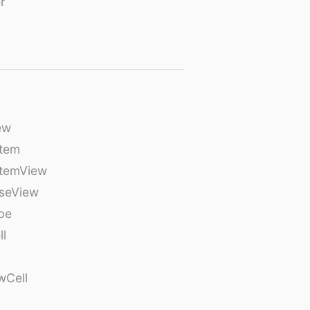
r
ew
tem
temView
seView
pe
ll
wCell