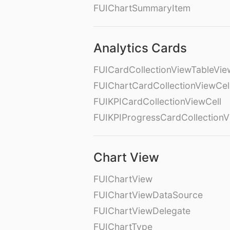
FUIChartSummaryItem
Analytics Cards
FUICardCollectionViewTableVie
FUIChartCardCollectionViewCel
FUIKPICardCollectionViewCell
FUIKPIProgressCardCollectionV
Chart View
FUIChartView
FUIChartViewDataSource
FUIChartViewDelegate
FUIChartType