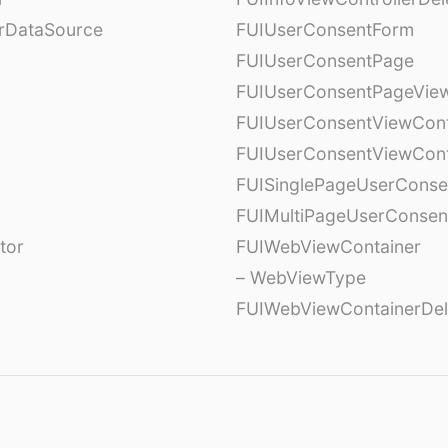
erDataSource
FUIUserConsentForm
FUIUserConsentPage
FUIUserConsentPageView
FUIUserConsentViewCont
FUIUserConsentViewCont
FUISinglePageUserCons
FUIMultiPageUserConsen
tor
FUIWebViewContainer
– WebViewType
FUIWebViewContainerDel