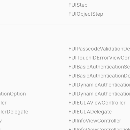
FUIStep
FUIObjectStep
FUIPasscodeValidationDe
FUITouchIDErrorViewCont
FUIBasicAuthenticationS
FUIBasicAuthenticationDe
FUIDynamicAuthenticati
tionOption
FUIDynamicAuthenticatio
ler
FUIEULAViewController
lerDelegate
FUIEULADelegate
w
FUIInfoViewController
r
FUIInfoViewControllerDel