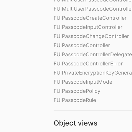
FUIMultiUserPasscodeControll
FUIPasscodeCreateController
FUIPasscodeInputController
FUIPasscodeChangeController
FUIPasscodeController
FUIPasscodeControllerDelegate
FUIPasscodeControllerError
FUIPrivateEncryptionKeyGenera
FUIPasscodeInputMode
FUIPasscodePolicy
FUIPasscodeRule
Object views