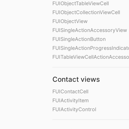
FUIObjectTableViewCell
FUIObjectCollectionViewCell
FUIObjectView
FUISingleActionAccessoryView
FUISingleActionButton
FUISingleActionProgressIndicat
FUITableViewCellActionAccess
Contact views
FUIContactCell
FUIActivityItem
FUIActivityControl