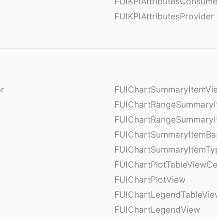
FUIKPIAttributesConsume
FUIKPIAttributesProvider
er
FUIChartSummaryItemVi
l
FUIChartRangeSummaryI
FUIChartRangeSummaryI
FUIChartSummaryItemBa
FUIChartSummaryItemTy
l
FUIChartPlotTableViewCe
FUIChartPlotView
FUIChartLegendTableVie
FUIChartLegendView