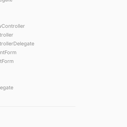
Controller
roller
rollerDelegate
entForm
tForm
egate