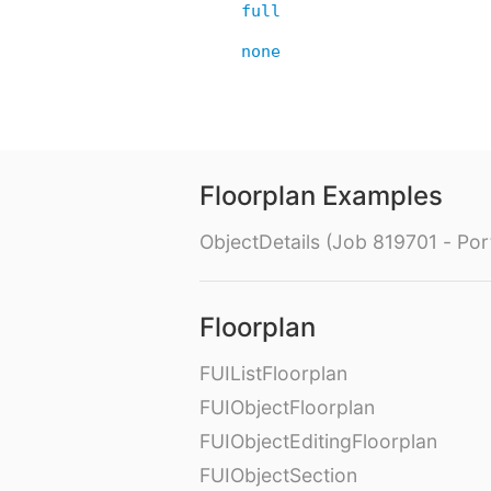
full
none
Floorplan Examples
ObjectDetails (Job 819701 - Port
Floorplan
FUIListFloorplan
FUIObjectFloorplan
FUIObjectEditingFloorplan
FUIObjectSection