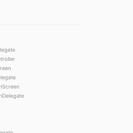
legate
roller
creen
legate
onScreen
nDelegate
egate