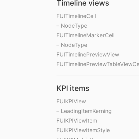
Timeline views
FUITimelineCell
– NodeType
FUITimelineMarkerCell
– NodeType
FUITimelinePreviewView
FUITimelinePreviewTableViewCe
KPI items
FUIKPIView
– LeadingItemKerning
FUIKPIViewItem
FUIKPIViewItemStyle