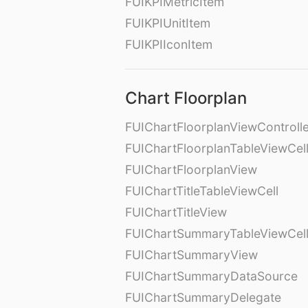
FUIKPIMetricItem
FUIKPIUnitItem
FUIKPIIconItem
Chart Floorplan
FUIChartFloorplanViewControll
FUIChartFloorplanTableViewCel
FUIChartFloorplanView
FUIChartTitleTableViewCell
FUIChartTitleView
FUIChartSummaryTableViewCel
FUIChartSummaryView
FUIChartSummaryDataSource
FUIChartSummaryDelegate