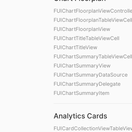
FUIChartFloorplanViewControll
FUIChartFloorplanTableViewCel
FUIChartFloorplanView
FUIChartTitleTableViewCell
FUIChartTitleView
FUIChartSummaryTableViewCel
FUIChartSummaryView
FUIChartSummaryDataSource
FUIChartSummaryDelegate
FUIChartSummaryItem
Analytics Cards
FUICardCollectionViewTableVie