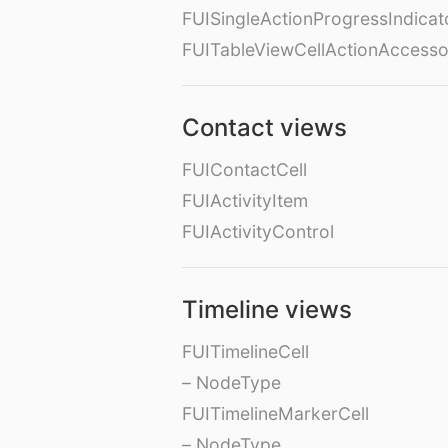
FUISingleActionProgressIndicat
FUITableViewCellActionAccess
Contact views
FUIContactCell
FUIActivityItem
FUIActivityControl
Timeline views
FUITimelineCell
– NodeType
FUITimelineMarkerCell
– NodeType