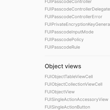
FUIPasscodeController
FUIPasscodeControllerDelegate
FUIPasscodeControllerError
FUIPrivateEncryptionKeyGenera
FUIPasscodeInputMode
FUIPasscodePolicy
FUIPasscodeRule
Object views
FUIObjectTableViewCell
FUIObjectCollectionViewCell
FUIObjectView
FUISingleActionAccessoryView
FUISingleActionButton