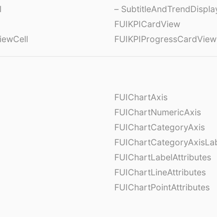
l
– SubtitleAndTrendDispl
FUIKPICardView
iewCell
FUIKPIProgressCardView
FUIChartAxis
FUIChartNumericAxis
FUIChartCategoryAxis
FUIChartCategoryAxisLab
FUIChartLabelAttributes
FUIChartLineAttributes
FUIChartPointAttributes