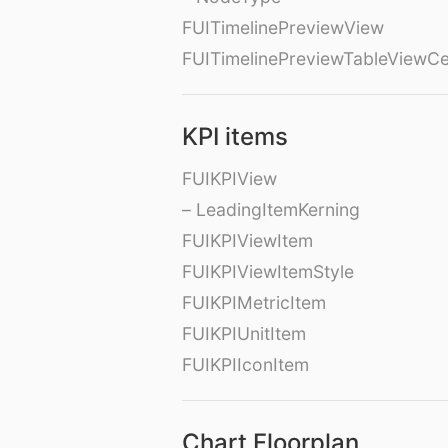
FUITimelinePreviewView
FUITimelinePreviewTableViewCe
KPI items
FUIKPIView
– LeadingItemKerning
FUIKPIViewItem
FUIKPIViewItemStyle
FUIKPIMetricItem
FUIKPIUnitItem
FUIKPIIconItem
Chart Floorplan