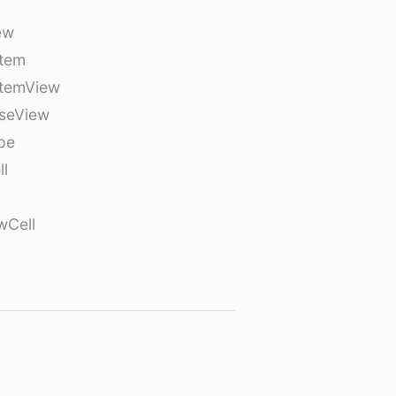
ew
tem
temView
seView
pe
ll
wCell