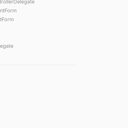
rollerDelegate
entForm
tForm
egate