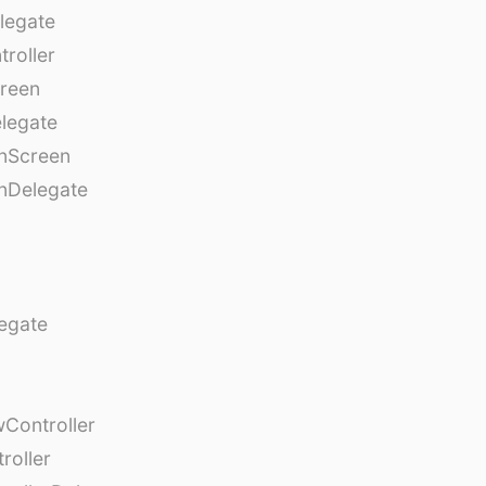
legate
roller
creen
legate
onScreen
nDelegate
egate
Controller
roller