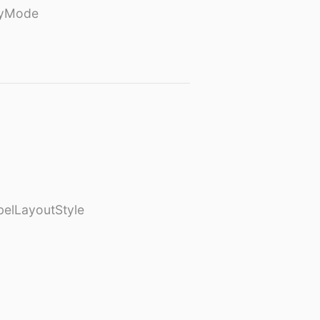
ayMode
elLayoutStyle