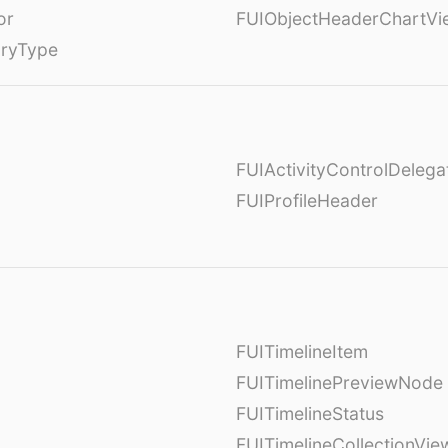
or
FUIObjectHeaderChartVi
oryType
FUIActivityControlDelega
FUIProfileHeader
FUITimelineItem
FUITimelinePreviewNode
FUITimelineStatus
FUITimelineCollectionVie