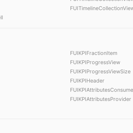
FUITimelineCollectionVi
ll
FUIKPIFractionItem
FUIKPIProgressView
FUIKPIProgressViewSize
FUIKPIHeader
FUIKPIAttributesConsume
FUIKPIAttributesProvider