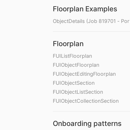
Floorplan Examples
ObjectDetails (Job 819701 - Port
Floorplan
FUIListFloorplan
FUIObjectFloorplan
FUIObjectEditingFloorplan
FUIObjectSection
FUIObjectListSection
FUIObjectCollectionSection
Onboarding patterns