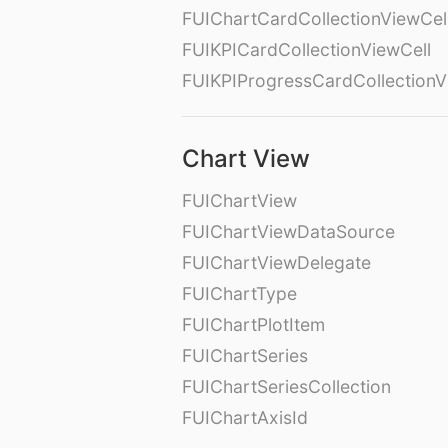
FUIChartCardCollectionViewCel
FUIKPICardCollectionViewCell
FUIKPIProgressCardCollectionV
Chart View
FUIChartView
FUIChartViewDataSource
FUIChartViewDelegate
FUIChartType
FUIChartPlotItem
FUIChartSeries
FUIChartSeriesCollection
FUIChartAxisId