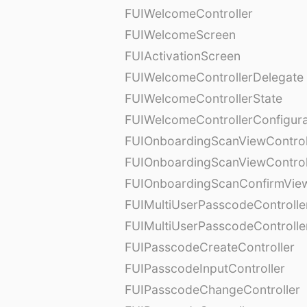
FUIWelcomeController
FUIWelcomeScreen
FUIActivationScreen
FUIWelcomeControllerDelegate
FUIWelcomeControllerState
FUIWelcomeControllerConfigura
FUIOnboardingScanViewControl
FUIOnboardingScanViewControl
FUIOnboardingScanConfirmVie
FUIMultiUserPasscodeControlle
FUIMultiUserPasscodeControll
FUIPasscodeCreateController
FUIPasscodeInputController
FUIPasscodeChangeController