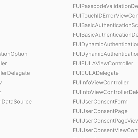
FUIPasscodeValidationDe
FUITouchIDErrorViewCont
FUIBasicAuthenticationS
FUIBasicAuthenticationDe
FUIDynamicAuthenticati
tionOption
FUIDynamicAuthenticatio
ler
FUIEULAViewController
lerDelegate
FUIEULADelegate
w
FUIInfoViewController
r
FUIInfoViewControllerDel
erDataSource
FUIUserConsentForm
FUIUserConsentPage
FUIUserConsentPageView
FUIUserConsentViewCont