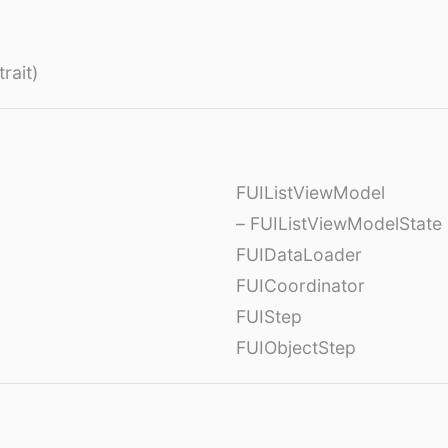
rait)
FUIListViewModel
– FUIListViewModelState
FUIDataLoader
FUICoordinator
FUIStep
FUIObjectStep