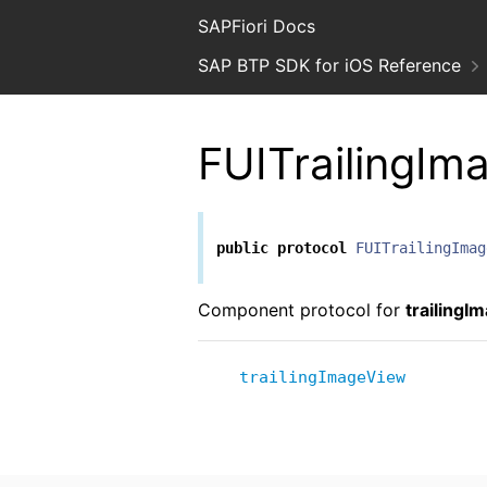
SAPFiori Docs
SAP BTP SDK for iOS Reference
FUITrailingI
public
protocol
FUITrailingImag
Component protocol for
trailingI
trailingImageView