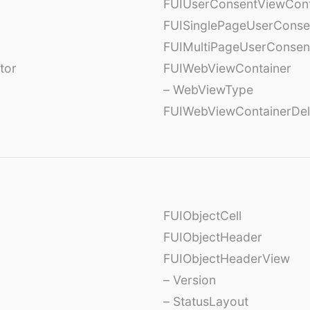
FUIUserConsentViewCont
FUISinglePageUserCons
FUIMultiPageUserConsen
tor
FUIWebViewContainer
– WebViewType
FUIWebViewContainerDel
FUIObjectCell
FUIObjectHeader
FUIObjectHeaderView
– Version
– StatusLayout