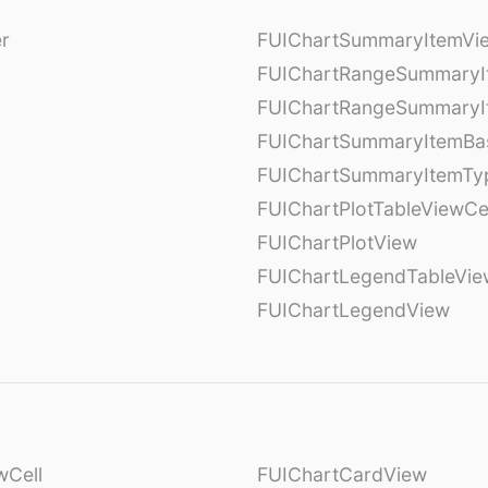
er
FUIChartSummaryItemVi
l
FUIChartRangeSummaryI
FUIChartRangeSummaryI
FUIChartSummaryItemBa
FUIChartSummaryItemTy
l
FUIChartPlotTableViewCe
FUIChartPlotView
FUIChartLegendTableVie
FUIChartLegendView
wCell
FUIChartCardView