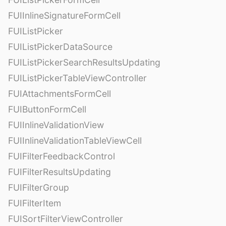
FUIInlineSignatureFormCell
FUIListPicker
FUIListPickerDataSource
FUIListPickerSearchResultsUpdating
FUIListPickerTableViewController
FUIAttachmentsFormCell
FUIButtonFormCell
FUIInlineValidationView
FUIInlineValidationTableViewCell
FUIFilterFeedbackControl
FUIFilterResultsUpdating
FUIFilterGroup
FUIFilterItem
FUISortFilterViewController