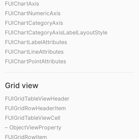
FUIChartAxis
FUIChartNumericAxis
FUIChartCategoryAxis
FUIChartCategoryAxisLabelLayoutStyle
FUIChartLabelAttributes
FUIChartLineAttributes
FUIChartPointAttributes
Grid view
FUIGridTableViewHeader
FUIGridRowHeaderItem
FUIGridTableViewCell
– ObjectViewProperty
FUIGridRowItem