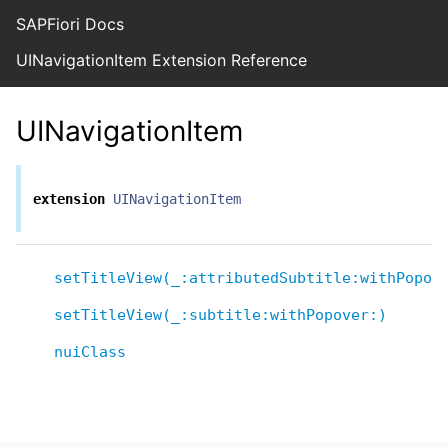
SAPFiori Docs
UINavigationItem Extension Reference
UINavigationItem
extension
UINavigationItem
setTitleView(_:attributedSubtitle:withPopov
setTitleView(_:subtitle:withPopover:)
nuiClass