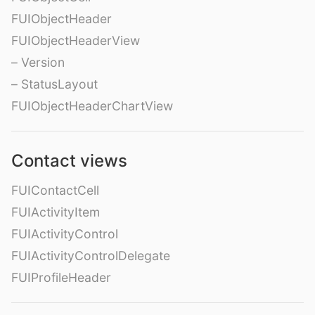
FUIObjectHeader
FUIObjectHeaderView
– Version
– StatusLayout
FUIObjectHeaderChartView
Contact views
FUIContactCell
FUIActivityItem
FUIActivityControl
FUIActivityControlDelegate
FUIProfileHeader