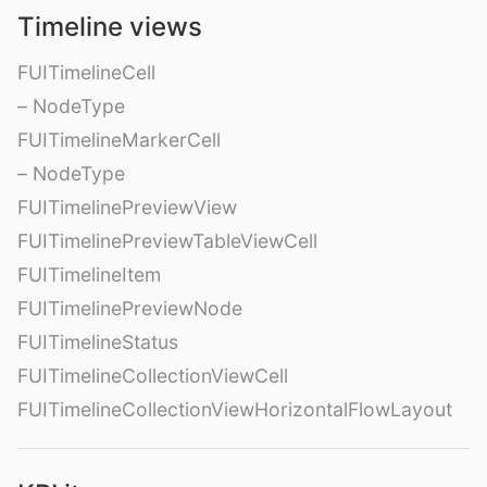
Timeline views
FUITimelineCell
– NodeType
FUITimelineMarkerCell
– NodeType
FUITimelinePreviewView
FUITimelinePreviewTableViewCell
FUITimelineItem
FUITimelinePreviewNode
FUITimelineStatus
FUITimelineCollectionViewCell
FUITimelineCollectionViewHorizontalFlowLayout