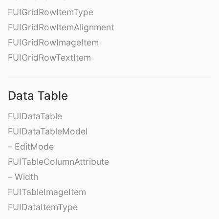
FUIGridRowItemType
FUIGridRowItemAlignment
FUIGridRowImageItem
FUIGridRowTextItem
Data Table
FUIDataTable
FUIDataTableModel
– EditMode
FUITableColumnAttribute
– Width
FUITableImageItem
FUIDataItemType