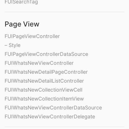
FUISearchTag
Page View
FUIPageViewController
– Style
FUIPageViewControllerDataSource
FUIWhatsNewViewController
FUIWhatsNewDetailPageController
FUIWhatsNewDetailListController
FUIWhatsNewCollectionViewCell
FUIWhatsNewCollectionItemView
FUIWhatsNewViewControllerDataSource
FUIWhatsNewViewControllerDelegate