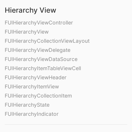
Hierarchy View
FUIHierarchyViewController
FUIHierarchyView
FUIHierarchyCollectionViewLayout
FUIHierarchyViewDelegate
FUIHierarchyViewDataSource
FUIHierarchyItemTableViewCell
FUIHierarchyViewHeader
FUIHierarchyItemView
FUIHierarchyCollectionItem
FUIHierarchyState
FUIHierarchyIndicator