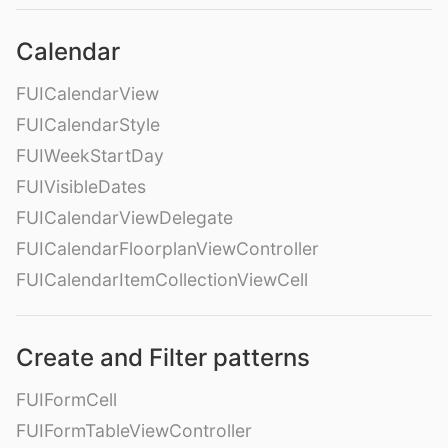
Calendar
FUICalendarView
FUICalendarStyle
FUIWeekStartDay
FUIVisibleDates
FUICalendarViewDelegate
FUICalendarFloorplanViewController
FUICalendarItemCollectionViewCell
Create and Filter patterns
FUIFormCell
FUIFormTableViewController