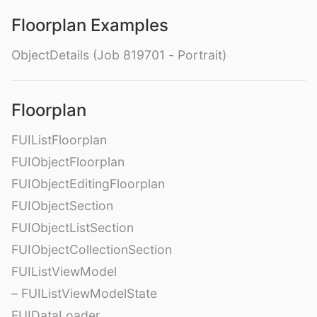
Floorplan Examples
ObjectDetails (Job 819701 - Portrait)
Floorplan
FUIListFloorplan
FUIObjectFloorplan
FUIObjectEditingFloorplan
FUIObjectSection
FUIObjectListSection
FUIObjectCollectionSection
FUIListViewModel
– FUIListViewModelState
FUIDataLoader