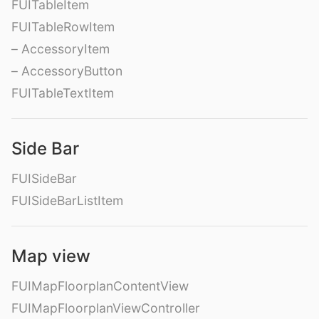
FUITableItem
FUITableRowItem
– AccessoryItem
– AccessoryButton
FUITableTextItem
Side Bar
FUISideBar
FUISideBarListItem
Map view
FUIMapFloorplanContentView
FUIMapFloorplanViewController