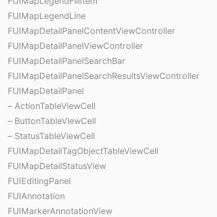
FUIMapLegendFillItem
FUIMapLegendLine
FUIMapDetailPanelContentViewController
FUIMapDetailPanelViewController
FUIMapDetailPanelSearchBar
FUIMapDetailPanelSearchResultsViewController
FUIMapDetailPanel
– ActionTableViewCell
– ButtonTableViewCell
– StatusTableViewCell
FUIMapDetailTagObjectTableViewCell
FUIMapDetailStatusView
FUIEditingPanel
FUIAnnotation
FUIMarkerAnnotationView