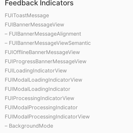
Feedback Indicators
FUIToastMessage
FUIBannerMessageView
– FUIBannerMessageAlignment
– FUIBannerMessageViewSemantic
FUIOfflineBannerMessageView
FUIProgressBannerMessageView
FUILoadingIndicatorView
FUIModalLoadingIndicatorView
FUIModalLoadingIndicator
FUIProcessingIndicatorView
FUIModalProcessingIndicator
FUIModalProcessingIndicatorView
– BackgroundMode