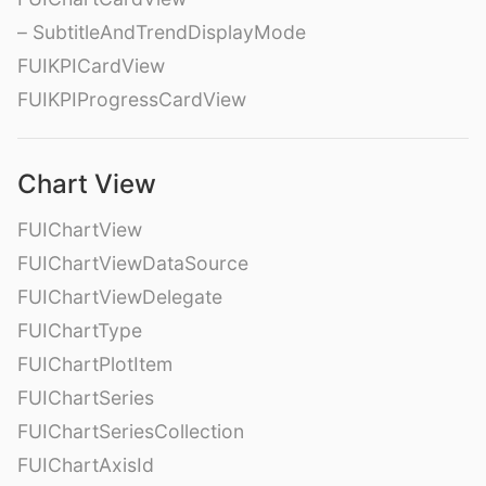
– SubtitleAndTrendDisplayMode
FUIKPICardView
FUIKPIProgressCardView
Chart View
FUIChartView
FUIChartViewDataSource
FUIChartViewDelegate
FUIChartType
FUIChartPlotItem
FUIChartSeries
FUIChartSeriesCollection
FUIChartAxisId