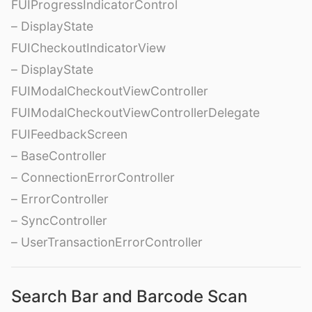
FUIProgressIndicatorControl
– DisplayState
FUICheckoutIndicatorView
– DisplayState
FUIModalCheckoutViewController
FUIModalCheckoutViewControllerDelegate
FUIFeedbackScreen
– BaseController
– ConnectionErrorController
– ErrorController
– SyncController
– UserTransactionErrorController
Search Bar and Barcode Scan