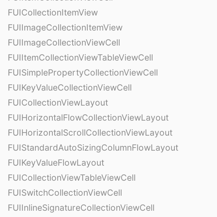
FUICollectionItemView
FUIImageCollectionItemView
FUIImageCollectionViewCell
FUIItemCollectionViewTableViewCell
FUISimplePropertyCollectionViewCell
FUIKeyValueCollectionViewCell
FUICollectionViewLayout
FUIHorizontalFlowCollectionViewLayout
FUIHorizontalScrollCollectionViewLayout
FUIStandardAutoSizingColumnFlowLayout
FUIKeyValueFlowLayout
FUICollectionViewTableViewCell
FUISwitchCollectionViewCell
FUIInlineSignatureCollectionViewCell