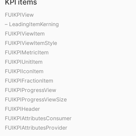
KPI items
FUIKPIView
– LeadingItemKerning
FUIKPIViewItem
FUIKPIViewItemStyle
FUIKPIMetricItem
FUIKPIUnitItem
FUIKPIIconItem
FUIKPIFractionItem
FUIKPIProgressView
FUIKPIProgressViewSize
FUIKPIHeader
FUIKPIAttributesConsumer
FUIKPIAttributesProvider