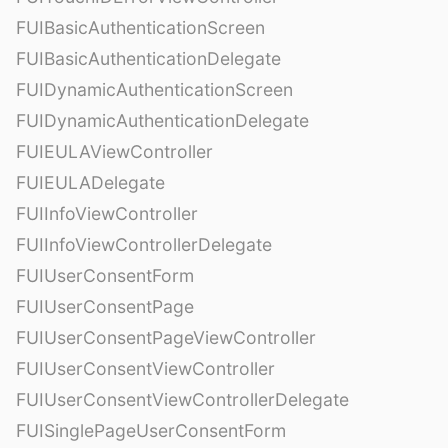
FUIBasicAuthenticationScreen
FUIBasicAuthenticationDelegate
FUIDynamicAuthenticationScreen
FUIDynamicAuthenticationDelegate
FUIEULAViewController
FUIEULADelegate
FUIInfoViewController
FUIInfoViewControllerDelegate
FUIUserConsentForm
FUIUserConsentPage
FUIUserConsentPageViewController
FUIUserConsentViewController
FUIUserConsentViewControllerDelegate
FUISinglePageUserConsentForm