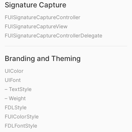
Signature Capture
FUISignatureCaptureController
FUISignatureCaptureView
FUISignatureCaptureControllerDelegate
Branding and Theming
UIColor
UIFont
– TextStyle
– Weight
FDLStyle
FUIColorStyle
FDLFontStyle