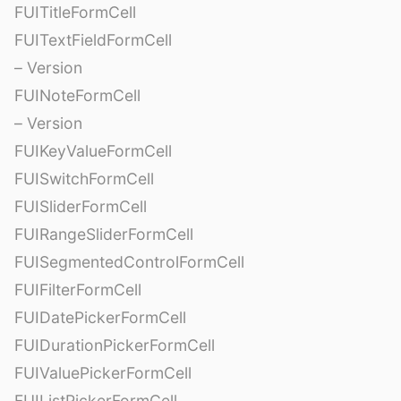
FUITitleFormCell
FUITextFieldFormCell
– Version
FUINoteFormCell
– Version
FUIKeyValueFormCell
FUISwitchFormCell
FUISliderFormCell
FUIRangeSliderFormCell
FUISegmentedControlFormCell
FUIFilterFormCell
FUIDatePickerFormCell
FUIDurationPickerFormCell
FUIValuePickerFormCell
FUIListPickerFormCell