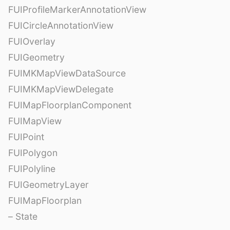
FUIProfileMarkerAnnotationView
FUICircleAnnotationView
FUIOverlay
FUIGeometry
FUIMKMapViewDataSource
FUIMKMapViewDelegate
FUIMapFloorplanComponent
FUIMapView
FUIPoint
FUIPolygon
FUIPolyline
FUIGeometryLayer
FUIMapFloorplan
– State