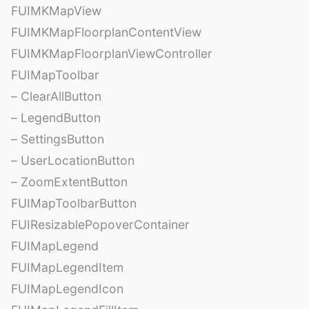
FUIMKMapView
FUIMKMapFloorplanContentView
FUIMKMapFloorplanViewController
FUIMapToolbar
– ClearAllButton
– LegendButton
– SettingsButton
– UserLocationButton
– ZoomExtentButton
FUIMapToolbarButton
FUIResizablePopoverContainer
FUIMapLegend
FUIMapLegendItem
FUIMapLegendIcon