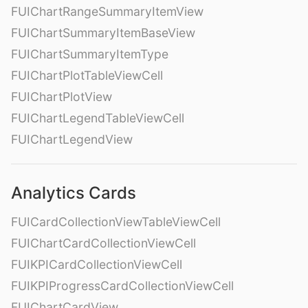
FUIChartRangeSummaryItemView
FUIChartSummaryItemBaseView
FUIChartSummaryItemType
FUIChartPlotTableViewCell
FUIChartPlotView
FUIChartLegendTableViewCell
FUIChartLegendView
Analytics Cards
FUICardCollectionViewTableViewCell
FUIChartCardCollectionViewCell
FUIKPICardCollectionViewCell
FUIKPIProgressCardCollectionViewCell
FUIChartCardView