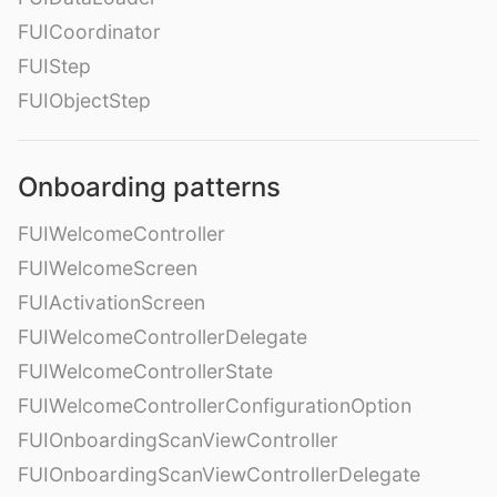
FUICoordinator
FUIStep
FUIObjectStep
Onboarding patterns
FUIWelcomeController
FUIWelcomeScreen
FUIActivationScreen
FUIWelcomeControllerDelegate
FUIWelcomeControllerState
FUIWelcomeControllerConfigurationOption
FUIOnboardingScanViewController
FUIOnboardingScanViewControllerDelegate