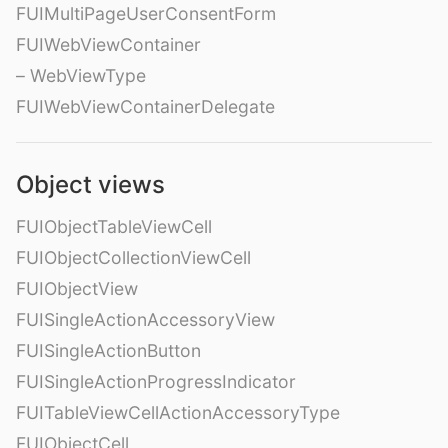
FUIMultiPageUserConsentForm
FUIWebViewContainer
– WebViewType
FUIWebViewContainerDelegate
Object views
FUIObjectTableViewCell
FUIObjectCollectionViewCell
FUIObjectView
FUISingleActionAccessoryView
FUISingleActionButton
FUISingleActionProgressIndicator
FUITableViewCellActionAccessoryType
FUIObjectCell