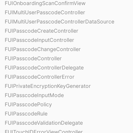
FUIOnboardingScanConfirmView
FUIMultiUserPasscodeController
FUIMultiUserPasscodeControllerDataSource
FUIPasscodeCreateController
FUIPasscodeInputController
FUIPasscodeChangeController
FUIPasscodeController
FUIPasscodeControllerDelegate
FUIPasscodeControllerError
FUIPrivateEncryptionKeyGenerator
FUIPasscodeInputMode
FUIPasscodePolicy
FUIPasscodeRule
FUIPasscodeValidationDelegate
FUITouchIDErrorViewController