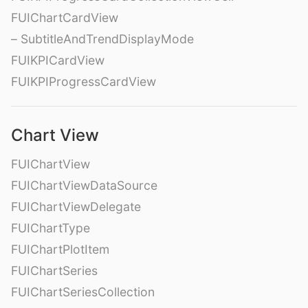
FUIChartCardView
– SubtitleAndTrendDisplayMode
FUIKPICardView
FUIKPIProgressCardView
Chart View
FUIChartView
FUIChartViewDataSource
FUIChartViewDelegate
FUIChartType
FUIChartPlotItem
FUIChartSeries
FUIChartSeriesCollection