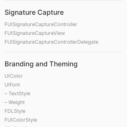
Signature Capture
FUISignatureCaptureController
FUISignatureCaptureView
FUISignatureCaptureControllerDelegate
Branding and Theming
UIColor
UIFont
– TextStyle
– Weight
FDLStyle
FUIColorStyle