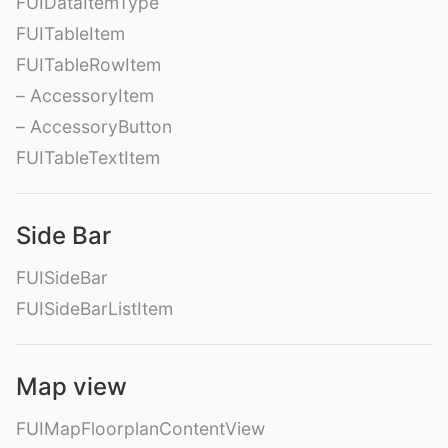
FUIDataItemType
FUITableItem
FUITableRowItem
– AccessoryItem
– AccessoryButton
FUITableTextItem
Side Bar
FUISideBar
FUISideBarListItem
Map view
FUIMapFloorplanContentView