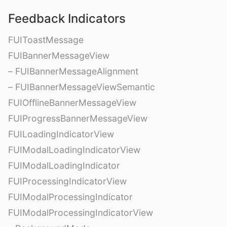
Feedback Indicators
FUIToastMessage
FUIBannerMessageView
– FUIBannerMessageAlignment
– FUIBannerMessageViewSemantic
FUIOfflineBannerMessageView
FUIProgressBannerMessageView
FUILoadingIndicatorView
FUIModalLoadingIndicatorView
FUIModalLoadingIndicator
FUIProcessingIndicatorView
FUIModalProcessingIndicator
FUIModalProcessingIndicatorView