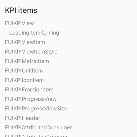
KPI items
FUIKPIView
– LeadingItemKerning
FUIKPIViewItem
FUIKPIViewItemStyle
FUIKPIMetricItem
FUIKPIUnitItem
FUIKPIIconItem
FUIKPIFractionItem
FUIKPIProgressView
FUIKPIProgressViewSize
FUIKPIHeader
FUIKPIAttributesConsumer
FUIKPIAttributesProvider