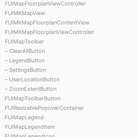
FUIMapFloorplanViewController
FUIMKMapView
FUIMKMapFloorplanContentView
FUIMKMapFloorplanViewController
FUIMapToolbar
– ClearAllButton
– LegendButton
– SettingsButton
– UserLocationButton
– ZoomExtentButton
FUIMapToolbarButton
FUIResizablePopoverContainer
FUIMapLegend
FUIMapLegendItem
FUIMapLegendIcon