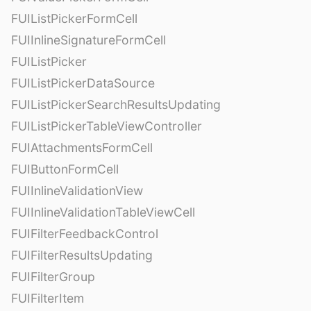
FUIListPickerFormCell
FUIInlineSignatureFormCell
FUIListPicker
FUIListPickerDataSource
FUIListPickerSearchResultsUpdating
FUIListPickerTableViewController
FUIAttachmentsFormCell
FUIButtonFormCell
FUIInlineValidationView
FUIInlineValidationTableViewCell
FUIFilterFeedbackControl
FUIFilterResultsUpdating
FUIFilterGroup
FUIFilterItem