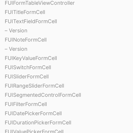
FUIFormTableViewController
FUITitleFormCell
FUITextFieldFormCell
– Version
FUINoteFormCell
– Version
FUIKeyValueFormCell
FUISwitchFormCell
FUISliderFormCell
FUIRangeSliderFormCell
FUISegmentedControlFormCell
FUIFilterFormCell
FUIDatePickerFormCell
FUIDurationPickerFormCell
FUIValuePickerFormCell