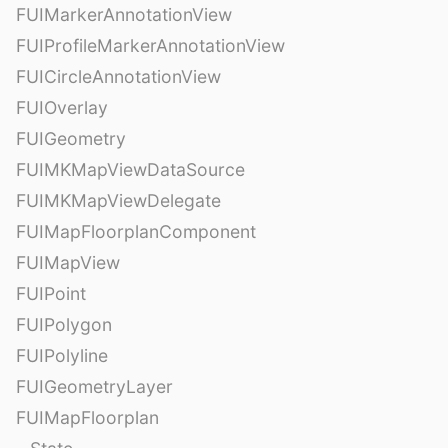
FUIMarkerAnnotationView
FUIProfileMarkerAnnotationView
FUICircleAnnotationView
FUIOverlay
FUIGeometry
FUIMKMapViewDataSource
FUIMKMapViewDelegate
FUIMapFloorplanComponent
FUIMapView
FUIPoint
FUIPolygon
FUIPolyline
FUIGeometryLayer
FUIMapFloorplan