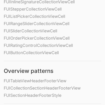
FUIInlineSignatureCollectionViewCell
FUIStepperCollectionViewCell
FUIListPickerCollectionViewCell
FUIRangeSliderCollectionViewCell
FUISliderCollectionViewCell
FUIOrderPickerCollectionViewCell
FUIRatingControlCollectionViewCell
FUIButtonCollectionViewCell
Overview patterns
FUITableViewHeaderFooterView
FUICollectionSectionHeaderFooterView
FUISectionHeaderFooterStyle