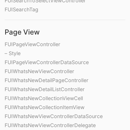
FUISearchToSelectViewController
FUISearchTag
Page View
FUIPageViewController
– Style
FUIPageViewControllerDataSource
FUIWhatsNewViewController
FUIWhatsNewDetailPageController
FUIWhatsNewDetailListController
FUIWhatsNewCollectionViewCell
FUIWhatsNewCollectionItemView
FUIWhatsNewViewControllerDataSource
FUIWhatsNewViewControllerDelegate