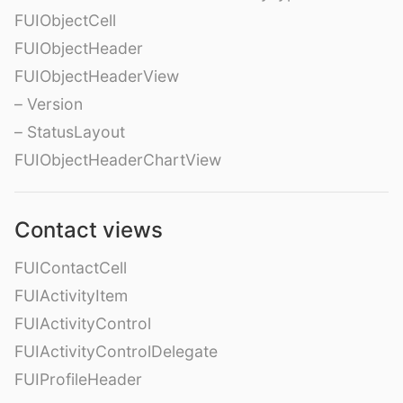
FUIObjectCell
FUIObjectHeader
FUIObjectHeaderView
– Version
– StatusLayout
FUIObjectHeaderChartView
Contact views
FUIContactCell
FUIActivityItem
FUIActivityControl
FUIActivityControlDelegate
FUIProfileHeader