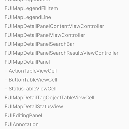
FUIMapLegendFillItem
FUIMapLegendLine
FUIMapDetailPanelContentViewController
FUIMapDetailPanelViewController
FUIMapDetailPanelSearchBar
FUIMapDetailPanelSearchResultsViewController
FUIMapDetailPanel
– ActionTableViewCell
– ButtonTableViewCell
– StatusTableViewCell
FUIMapDetailTagObjectTableViewCell
FUIMapDetailStatusView
FUIEditingPanel
FUIAnnotation