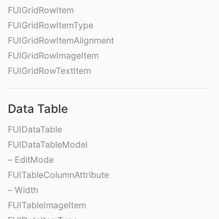
FUIGridRowItem
FUIGridRowItemType
FUIGridRowItemAlignment
FUIGridRowImageItem
FUIGridRowTextItem
Data Table
FUIDataTable
FUIDataTableModel
– EditMode
FUITableColumnAttribute
– Width
FUITableImageItem