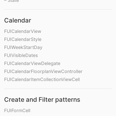
– State
Calendar
FUICalendarView
FUICalendarStyle
FUIWeekStartDay
FUIVisibleDates
FUICalendarViewDelegate
FUICalendarFloorplanViewController
FUICalendarItemCollectionViewCell
Create and Filter patterns
FUIFormCell