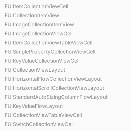
FUIItemCollectionViewCell
FUICollectionItemView
FUIImageCollectionItemView
FUIImageCollectionViewCell
FUIItemCollectionViewTableViewCell
FUISimplePropertyCollectionViewCell
FUIKeyValueCollectionViewCell
FUICollectionViewLayout
FUIHorizontalFlowCollectionViewLayout
FUIHorizontalScrollCollectionViewLayout
FUIStandardAutoSizingColumnFlowLayout
FUIKeyValueFlowLayout
FUICollectionViewTableViewCell
FUISwitchCollectionViewCell