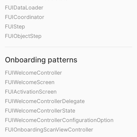
FUIDataLoader
FUICoordinator
FUIStep
FUIObjectStep
Onboarding patterns
FUIWelcomeController
FUIWelcomeScreen
FUIActivationScreen
FUIWelcomeControllerDelegate
FUIWelcomeControllerState
FUIWelcomeControllerConfigurationOption
FUIOnboardingScanViewController