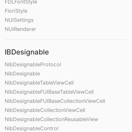
FDLFontStyle
FioriStyle
NUISettings
NUIRenderer
IBDesignable
NibDesignableProtocol
NibDesignable
NibDesignableTableViewCell
NibDesignableFUIBaseTableViewCell
NibDesignableFUIBaseCollectionViewCell
NibDesignableCollectionViewCell
NibDesignableCollectionReusableView
NibDesignableControl