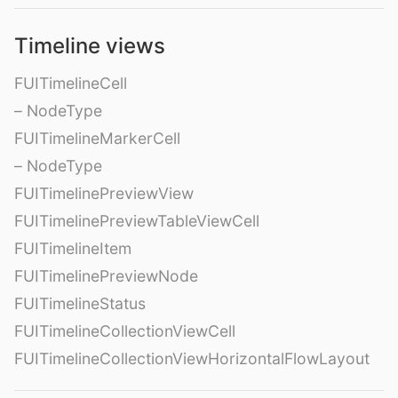
Timeline views
FUITimelineCell
– NodeType
FUITimelineMarkerCell
– NodeType
FUITimelinePreviewView
FUITimelinePreviewTableViewCell
FUITimelineItem
FUITimelinePreviewNode
FUITimelineStatus
FUITimelineCollectionViewCell
FUITimelineCollectionViewHorizontalFlowLayout