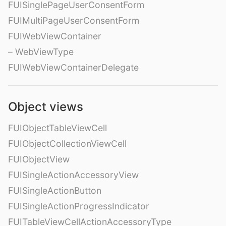
FUISinglePageUserConsentForm
FUIMultiPageUserConsentForm
FUIWebViewContainer
– WebViewType
FUIWebViewContainerDelegate
Object views
FUIObjectTableViewCell
FUIObjectCollectionViewCell
FUIObjectView
FUISingleActionAccessoryView
FUISingleActionButton
FUISingleActionProgressIndicator
FUITableViewCellActionAccessoryType