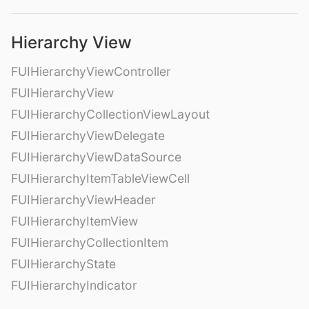
Hierarchy View
FUIHierarchyViewController
FUIHierarchyView
FUIHierarchyCollectionViewLayout
FUIHierarchyViewDelegate
FUIHierarchyViewDataSource
FUIHierarchyItemTableViewCell
FUIHierarchyViewHeader
FUIHierarchyItemView
FUIHierarchyCollectionItem
FUIHierarchyState
FUIHierarchyIndicator