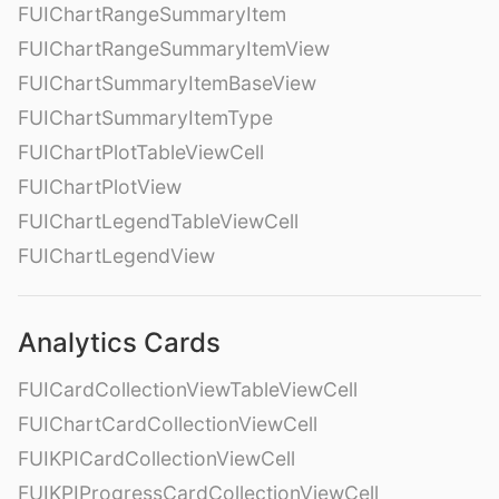
FUIChartRangeSummaryItem
FUIChartRangeSummaryItemView
FUIChartSummaryItemBaseView
FUIChartSummaryItemType
FUIChartPlotTableViewCell
FUIChartPlotView
FUIChartLegendTableViewCell
FUIChartLegendView
Analytics Cards
FUICardCollectionViewTableViewCell
FUIChartCardCollectionViewCell
FUIKPICardCollectionViewCell
FUIKPIProgressCardCollectionViewCell