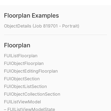
Floorplan Examples
ObjectDetails (Job 819701 - Portrait)
Floorplan
FUIListFloorplan
FUIObjectFloorplan
FUIObjectEditingFloorplan
FUIObjectSection
FUIObjectListSection
FUIObjectCollectionSection
FUIListViewModel
– FUIListViewModelState