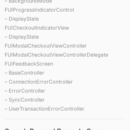
– BackgroundMode
FUIProgressIndicatorControl
– DisplayState
FUICheckoutIndicatorView
– DisplayState
FUIModalCheckoutViewController
FUIModalCheckoutViewControllerDelegate
FUIFeedbackScreen
– BaseController
– ConnectionErrorController
– ErrorController
– SyncController
– UserTransactionErrorController