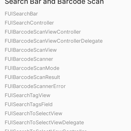
Search Bar and Barcode Scan
FUISearchBar
FUISearchController
FUIBarcodeScanViewController
FUIBarcodeScanViewControllerDelegate
FUIBarcodeScanView
FUIBarcodeScanner
FUIBarcodeScanMode
FUIBarcodeScanResult
FUIBarcodeScannerError
FUISearchTagView
FUISearchTagsField
FUISearchToSelectView
FUISearchToSelectViewDelegate