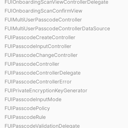
FUIOnboardingScanViewControllerDelegate
FUIOnboardingScanConfirmView
FUIMultiUserPasscodeController
FUIMultiUserPasscodeControllerDataSource
FUIPasscodeCreateController
FUIPasscodeInputController
FUIPasscodeChangeController
FUIPasscodeController
FUIPasscodeControllerDelegate
FUIPasscodeControllerError
FUIPrivateEncryptionKeyGenerator
FUIPasscodeInputMode
FUIPasscodePolicy
FUIPasscodeRule
FUIPasscodeValidationDelegate