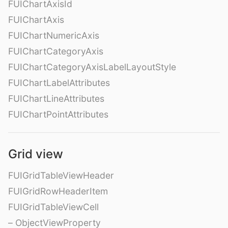
FUIChartAxisId
FUIChartAxis
FUIChartNumericAxis
FUIChartCategoryAxis
FUIChartCategoryAxisLabelLayoutStyle
FUIChartLabelAttributes
FUIChartLineAttributes
FUIChartPointAttributes
Grid view
FUIGridTableViewHeader
FUIGridRowHeaderItem
FUIGridTableViewCell
– ObjectViewProperty