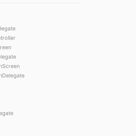
legate
roller
creen
legate
onScreen
nDelegate
egate