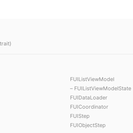
rait)
FUIListViewModel
– FUIListViewModelState
FUIDataLoader
FUICoordinator
FUIStep
FUIObjectStep