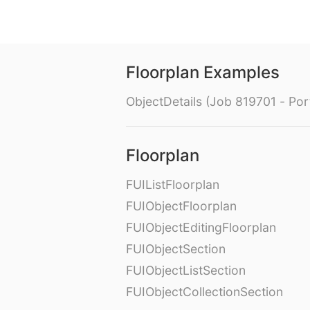
Floorplan Examples
ObjectDetails (Job 819701 - Port
Floorplan
FUIListFloorplan
FUIObjectFloorplan
FUIObjectEditingFloorplan
FUIObjectSection
FUIObjectListSection
FUIObjectCollectionSection