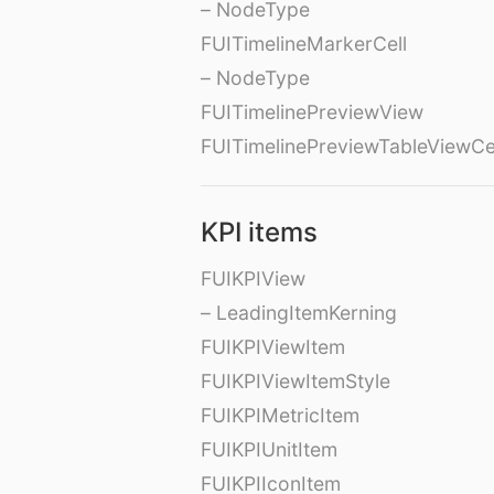
– NodeType
FUITimelineMarkerCell
– NodeType
FUITimelinePreviewView
FUITimelinePreviewTableViewCe
KPI items
FUIKPIView
– LeadingItemKerning
FUIKPIViewItem
FUIKPIViewItemStyle
FUIKPIMetricItem
FUIKPIUnitItem
FUIKPIIconItem