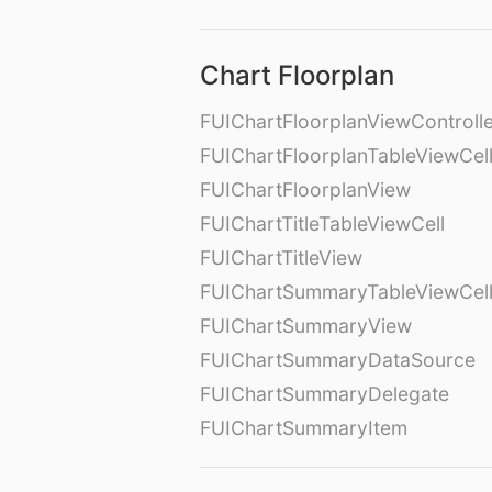
Chart Floorplan
FUIChartFloorplanViewControll
FUIChartFloorplanTableViewCel
FUIChartFloorplanView
FUIChartTitleTableViewCell
FUIChartTitleView
FUIChartSummaryTableViewCel
FUIChartSummaryView
FUIChartSummaryDataSource
FUIChartSummaryDelegate
FUIChartSummaryItem