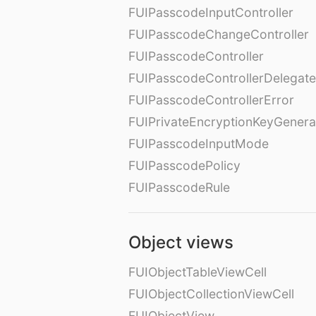
FUIPasscodeInputController
FUIPasscodeChangeController
FUIPasscodeController
FUIPasscodeControllerDelegate
FUIPasscodeControllerError
FUIPrivateEncryptionKeyGenera
FUIPasscodeInputMode
FUIPasscodePolicy
FUIPasscodeRule
Object views
FUIObjectTableViewCell
FUIObjectCollectionViewCell
FUIObjectView