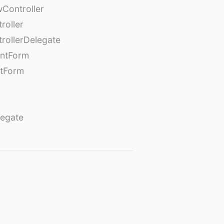
Controller
roller
rollerDelegate
entForm
tForm
egate