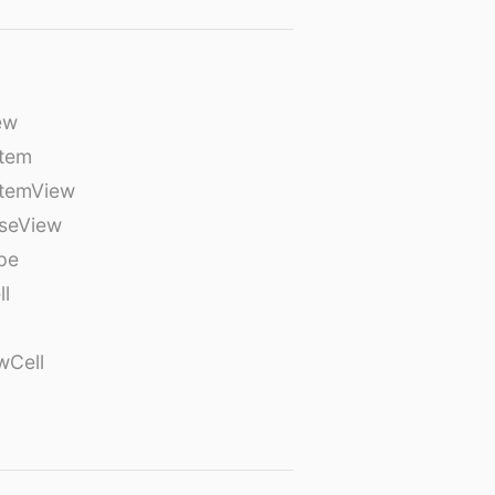
ew
tem
temView
seView
pe
ll
wCell