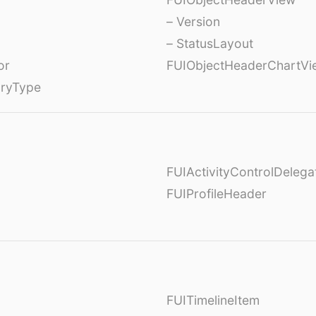
– Version
– StatusLayout
or
FUIObjectHeaderChartVi
oryType
FUIActivityControlDelega
FUIProfileHeader
FUITimelineItem