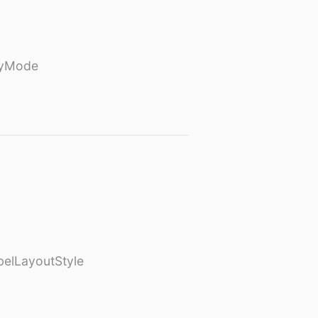
ayMode
elLayoutStyle