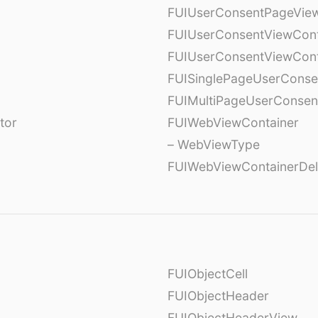
FUIUserConsentPageView
FUIUserConsentViewCont
FUIUserConsentViewCont
FUISinglePageUserCons
FUIMultiPageUserConsen
tor
FUIWebViewContainer
– WebViewType
FUIWebViewContainerDel
FUIObjectCell
FUIObjectHeader
FUIObjectHeaderView