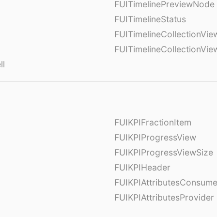
FUITimelinePreviewNode
FUITimelineStatus
FUITimelineCollectionVie
FUITimelineCollectionVi
ll
FUIKPIFractionItem
FUIKPIProgressView
FUIKPIProgressViewSize
FUIKPIHeader
FUIKPIAttributesConsume
FUIKPIAttributesProvider