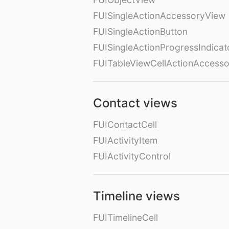
FUISingleActionAccessoryView
FUISingleActionButton
FUISingleActionProgressIndicat
FUITableViewCellActionAccess
Contact views
FUIContactCell
FUIActivityItem
FUIActivityControl
Timeline views
FUITimelineCell