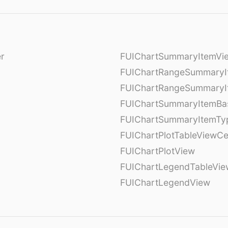
er
FUIChartSummaryItemVi
l
FUIChartRangeSummaryI
FUIChartRangeSummaryI
FUIChartSummaryItemBa
FUIChartSummaryItemTy
l
FUIChartPlotTableViewCe
FUIChartPlotView
FUIChartLegendTableVie
FUIChartLegendView