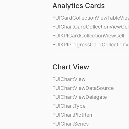
Analytics Cards
FUICardCollectionViewTableVie
FUIChartCardCollectionViewCel
FUIKPICardCollectionViewCell
FUIKPIProgressCardCollectionV
Chart View
FUIChartView
FUIChartViewDataSource
FUIChartViewDelegate
FUIChartType
FUIChartPlotItem
FUIChartSeries