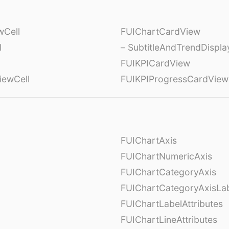
wCell
FUIChartCardView
l
– SubtitleAndTrendDispl
FUIKPICardView
iewCell
FUIKPIProgressCardView
FUIChartAxis
FUIChartNumericAxis
FUIChartCategoryAxis
FUIChartCategoryAxisLab
FUIChartLabelAttributes
FUIChartLineAttributes