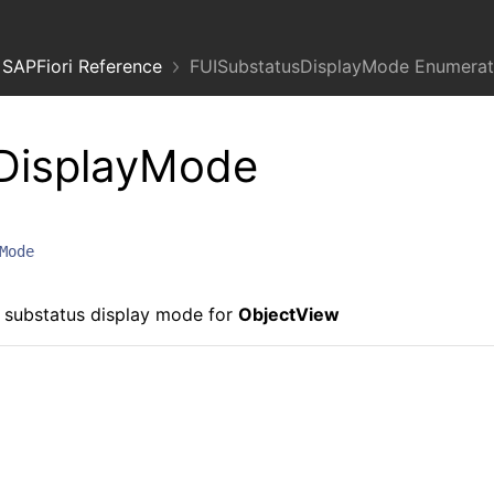
SAPFiori Reference
FUISubstatusDisplayMode Enumerat
DisplayMode
Mode
t substatus display mode for
ObjectView