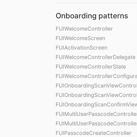
Onboarding patterns
FUIWelcomeController
FUIWelcomeScreen
FUIActivationScreen
FUIWelcomeControllerDelegate
FUIWelcomeControllerState
FUIWelcomeControllerConfigura
FUIOnboardingScanViewControl
FUIOnboardingScanViewControl
FUIOnboardingScanConfirmVie
FUIMultiUserPasscodeControlle
FUIMultiUserPasscodeControll
FUIPasscodeCreateController