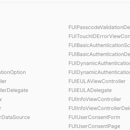
FUIPasscodeValidationDe
FUITouchIDErrorViewCont
FUIBasicAuthenticationS
FUIBasicAuthenticationDe
FUIDynamicAuthenticati
tionOption
FUIDynamicAuthenticatio
ler
FUIEULAViewController
lerDelegate
FUIEULADelegate
w
FUIInfoViewController
r
FUIInfoViewControllerDel
erDataSource
FUIUserConsentForm
FUIUserConsentPage