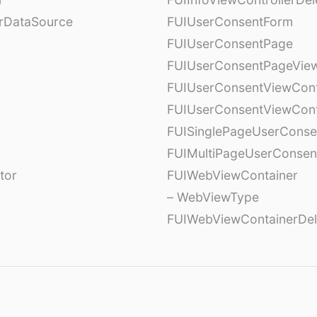
erDataSource
FUIUserConsentForm
FUIUserConsentPage
FUIUserConsentPageView
FUIUserConsentViewCont
FUIUserConsentViewCont
FUISinglePageUserCons
FUIMultiPageUserConsen
tor
FUIWebViewContainer
– WebViewType
FUIWebViewContainerDel