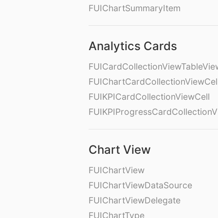
FUIChartSummaryItem
Analytics Cards
FUICardCollectionViewTableVie
FUIChartCardCollectionViewCel
FUIKPICardCollectionViewCell
FUIKPIProgressCardCollectionV
Chart View
FUIChartView
FUIChartViewDataSource
FUIChartViewDelegate
FUIChartType