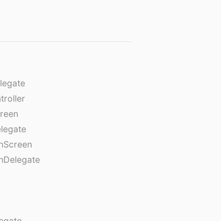
legate
roller
creen
legate
onScreen
nDelegate
egate