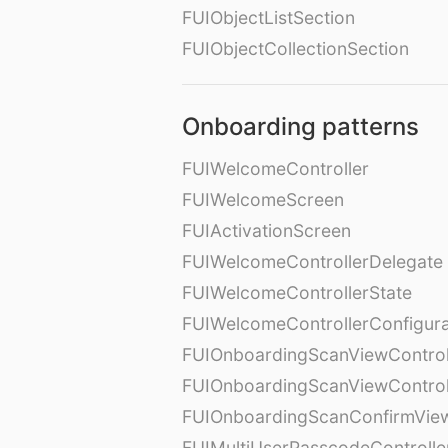
FUIObjectListSection
FUIObjectCollectionSection
Onboarding patterns
FUIWelcomeController
FUIWelcomeScreen
FUIActivationScreen
FUIWelcomeControllerDelegate
FUIWelcomeControllerState
FUIWelcomeControllerConfigura
FUIOnboardingScanViewControl
FUIOnboardingScanViewControl
FUIOnboardingScanConfirmVie
FUIMultiUserPasscodeControlle