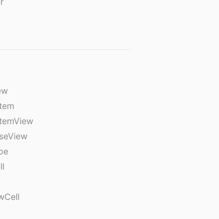
r
ew
tem
temView
seView
pe
ll
wCell