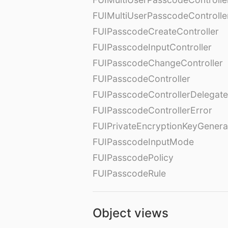
FUIMultiUserPasscodeControll
FUIPasscodeCreateController
FUIPasscodeInputController
FUIPasscodeChangeController
FUIPasscodeController
FUIPasscodeControllerDelegate
FUIPasscodeControllerError
FUIPrivateEncryptionKeyGenera
FUIPasscodeInputMode
FUIPasscodePolicy
FUIPasscodeRule
Object views