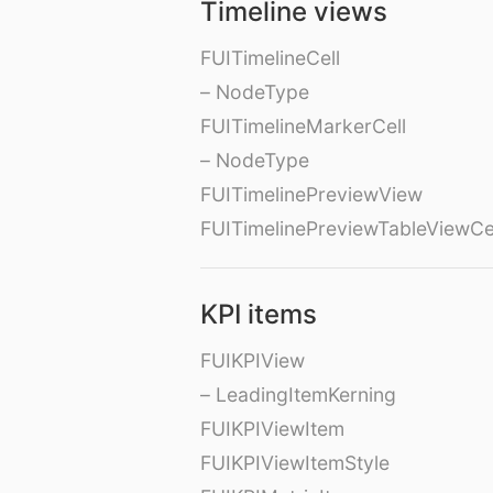
Timeline views
FUITimelineCell
– NodeType
FUITimelineMarkerCell
– NodeType
FUITimelinePreviewView
FUITimelinePreviewTableViewCe
KPI items
FUIKPIView
– LeadingItemKerning
FUIKPIViewItem
FUIKPIViewItemStyle