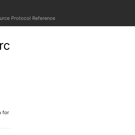
rce Protocol Reference
rc
a for