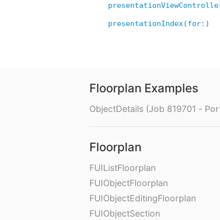
presentationViewControlle
presentationIndex(for:)
Floorplan Examples
ObjectDetails (Job 819701 - Port
Floorplan
FUIListFloorplan
FUIObjectFloorplan
FUIObjectEditingFloorplan
FUIObjectSection