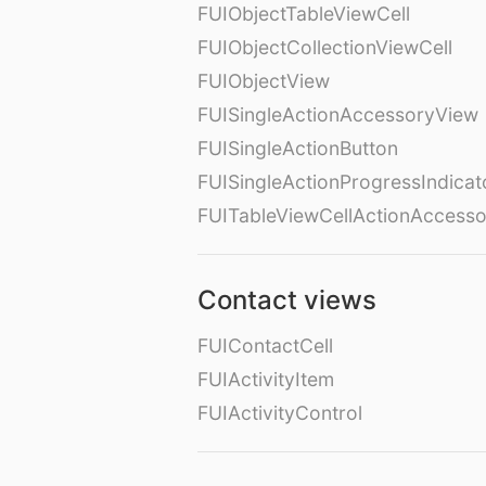
FUIObjectTableViewCell
FUIObjectCollectionViewCell
FUIObjectView
FUISingleActionAccessoryView
FUISingleActionButton
FUISingleActionProgressIndicat
FUITableViewCellActionAccess
Contact views
FUIContactCell
FUIActivityItem
FUIActivityControl