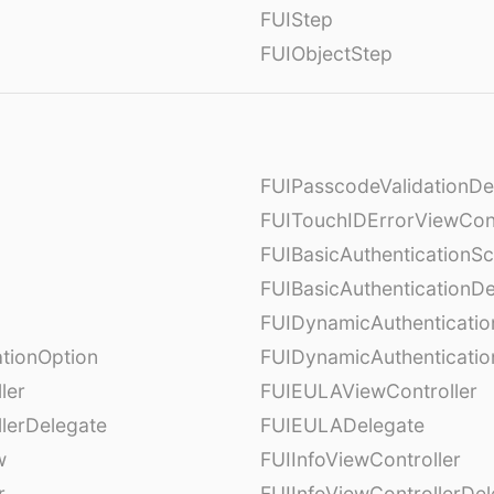
FUIStep
FUIObjectStep
FUIPasscodeValidationDe
FUITouchIDErrorViewCont
FUIBasicAuthenticationS
FUIBasicAuthenticationDe
FUIDynamicAuthenticati
tionOption
FUIDynamicAuthenticatio
ler
FUIEULAViewController
lerDelegate
FUIEULADelegate
w
FUIInfoViewController
r
FUIInfoViewControllerDel