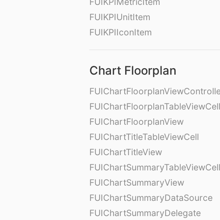
FUIKPIMetricItem
FUIKPIUnitItem
FUIKPIIconItem
Chart Floorplan
FUIChartFloorplanViewControll
FUIChartFloorplanTableViewCel
FUIChartFloorplanView
FUIChartTitleTableViewCell
FUIChartTitleView
FUIChartSummaryTableViewCel
FUIChartSummaryView
FUIChartSummaryDataSource
FUIChartSummaryDelegate