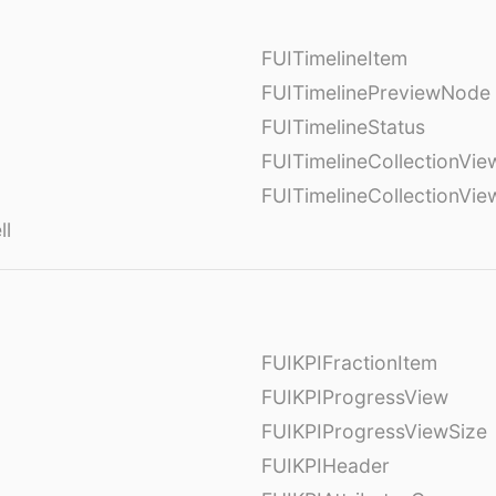
FUITimelineItem
FUITimelinePreviewNode
FUITimelineStatus
FUITimelineCollectionVie
FUITimelineCollectionVi
ll
FUIKPIFractionItem
FUIKPIProgressView
FUIKPIProgressViewSize
FUIKPIHeader