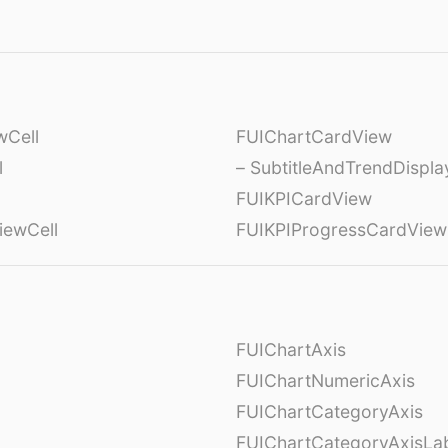
wCell
FUIChartCardView
l
– SubtitleAndTrendDispl
FUIKPICardView
iewCell
FUIKPIProgressCardView
FUIChartAxis
FUIChartNumericAxis
FUIChartCategoryAxis
FUIChartCategoryAxisLab