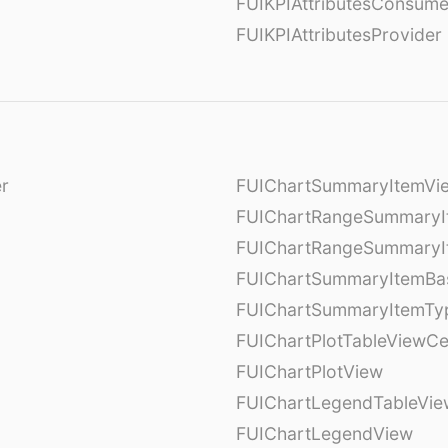
FUIKPIAttributesConsume
FUIKPIAttributesProvider
er
FUIChartSummaryItemVi
l
FUIChartRangeSummaryI
FUIChartRangeSummaryI
FUIChartSummaryItemBa
FUIChartSummaryItemTy
l
FUIChartPlotTableViewCe
FUIChartPlotView
FUIChartLegendTableVie
FUIChartLegendView