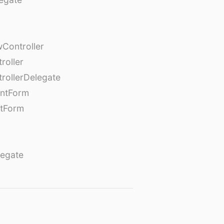
Controller
roller
rollerDelegate
entForm
tForm
egate