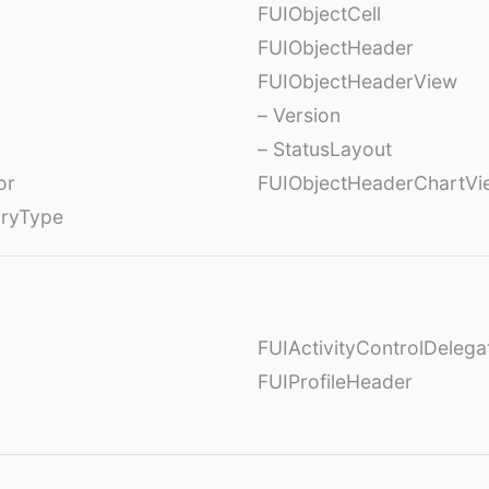
FUIObjectCell
FUIObjectHeader
FUIObjectHeaderView
– Version
– StatusLayout
or
FUIObjectHeaderChartVi
oryType
FUIActivityControlDelega
FUIProfileHeader