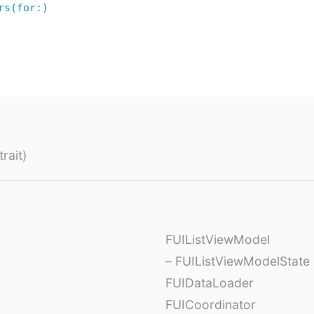
rs(for:)
rait)
FUIListViewModel
– FUIListViewModelState
FUIDataLoader
FUICoordinator