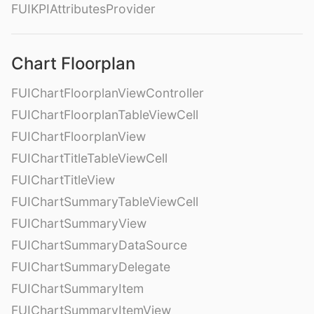
FUIKPIAttributesProvider
Chart Floorplan
FUIChartFloorplanViewController
FUIChartFloorplanTableViewCell
FUIChartFloorplanView
FUIChartTitleTableViewCell
FUIChartTitleView
FUIChartSummaryTableViewCell
FUIChartSummaryView
FUIChartSummaryDataSource
FUIChartSummaryDelegate
FUIChartSummaryItem
FUIChartSummaryItemView