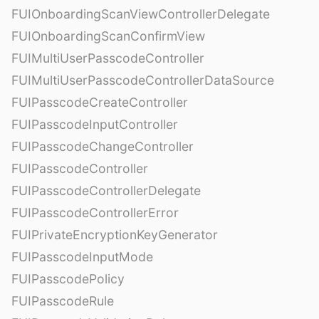
FUIOnboardingScanViewControllerDelegate
FUIOnboardingScanConfirmView
FUIMultiUserPasscodeController
FUIMultiUserPasscodeControllerDataSource
FUIPasscodeCreateController
FUIPasscodeInputController
FUIPasscodeChangeController
FUIPasscodeController
FUIPasscodeControllerDelegate
FUIPasscodeControllerError
FUIPrivateEncryptionKeyGenerator
FUIPasscodeInputMode
FUIPasscodePolicy
FUIPasscodeRule