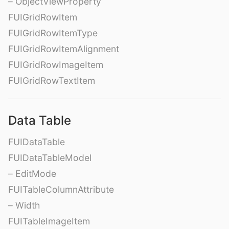
– ObjectViewProperty
FUIGridRowItem
FUIGridRowItemType
FUIGridRowItemAlignment
FUIGridRowImageItem
FUIGridRowTextItem
Data Table
FUIDataTable
FUIDataTableModel
– EditMode
FUITableColumnAttribute
– Width
FUITableImageItem