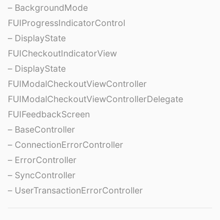
– BackgroundMode
FUIProgressIndicatorControl
– DisplayState
FUICheckoutIndicatorView
– DisplayState
FUIModalCheckoutViewController
FUIModalCheckoutViewControllerDelegate
FUIFeedbackScreen
– BaseController
– ConnectionErrorController
– ErrorController
– SyncController
– UserTransactionErrorController