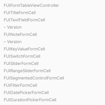
FUIFormTableViewController
FUITitleFormCell
FUITextFieldFormCell
– Version
FUINoteFormCell
– Version
FUIKeyValueFormCell
FUISwitchFormCell
FUISliderFormCell
FUIRangeSliderFormCell
FUISegmentedControlFormCell
FUIFilterFormCell
FUIDatePickerFormCell
FUIDurationPickerFormCell