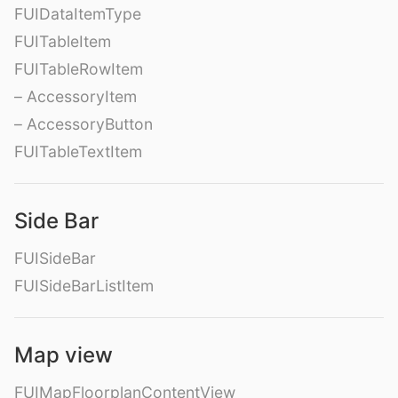
FUIDataItemType
FUITableItem
FUITableRowItem
– AccessoryItem
– AccessoryButton
FUITableTextItem
Side Bar
FUISideBar
FUISideBarListItem
Map view
FUIMapFloorplanContentView