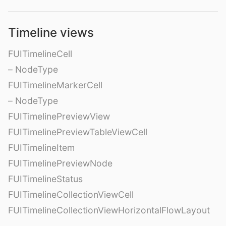
Timeline views
FUITimelineCell
– NodeType
FUITimelineMarkerCell
– NodeType
FUITimelinePreviewView
FUITimelinePreviewTableViewCell
FUITimelineItem
FUITimelinePreviewNode
FUITimelineStatus
FUITimelineCollectionViewCell
FUITimelineCollectionViewHorizontalFlowLayout