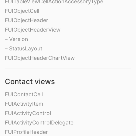
FUITableViewCellActionAccessoryType
FUIObjectCell
FUIObjectHeader
FUIObjectHeaderView
– Version
– StatusLayout
FUIObjectHeaderChartView
Contact views
FUIContactCell
FUIActivityItem
FUIActivityControl
FUIActivityControlDelegate
FUIProfileHeader