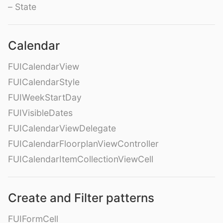
– State
Calendar
FUICalendarView
FUICalendarStyle
FUIWeekStartDay
FUIVisibleDates
FUICalendarViewDelegate
FUICalendarFloorplanViewController
FUICalendarItemCollectionViewCell
Create and Filter patterns
FUIFormCell