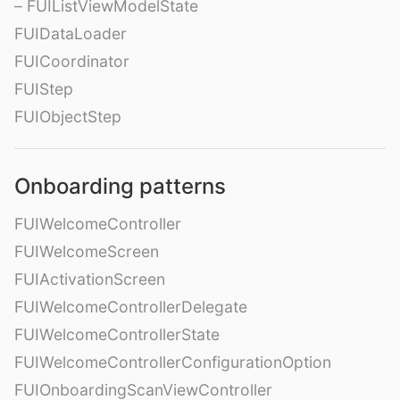
– FUIListViewModelState
FUIDataLoader
FUICoordinator
FUIStep
FUIObjectStep
Onboarding patterns
FUIWelcomeController
FUIWelcomeScreen
FUIActivationScreen
FUIWelcomeControllerDelegate
FUIWelcomeControllerState
FUIWelcomeControllerConfigurationOption
FUIOnboardingScanViewController