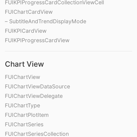
FUIKPIProgressCardCollectionViewCell
FUIChartCardView
– SubtitleAndTrendDisplayMode
FUIKPICardView
FUIKPIProgressCardView
Chart View
FUIChartView
FUIChartViewDataSource
FUIChartViewDelegate
FUIChartType
FUIChartPlotItem
FUIChartSeries
FUIChartSeriesCollection