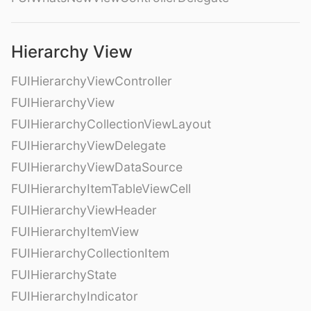
Hierarchy View
FUIHierarchyViewController
FUIHierarchyView
FUIHierarchyCollectionViewLayout
FUIHierarchyViewDelegate
FUIHierarchyViewDataSource
FUIHierarchyItemTableViewCell
FUIHierarchyViewHeader
FUIHierarchyItemView
FUIHierarchyCollectionItem
FUIHierarchyState
FUIHierarchyIndicator