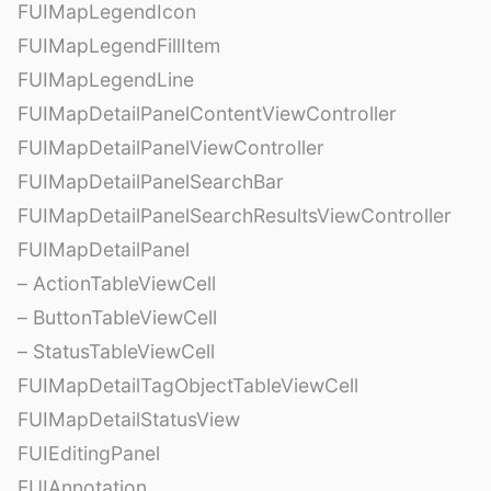
FUIMapLegendIcon
FUIMapLegendFillItem
FUIMapLegendLine
FUIMapDetailPanelContentViewController
FUIMapDetailPanelViewController
FUIMapDetailPanelSearchBar
FUIMapDetailPanelSearchResultsViewController
FUIMapDetailPanel
– ActionTableViewCell
– ButtonTableViewCell
– StatusTableViewCell
FUIMapDetailTagObjectTableViewCell
FUIMapDetailStatusView
FUIEditingPanel
FUIAnnotation