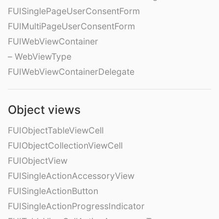
FUISinglePageUserConsentForm
FUIMultiPageUserConsentForm
FUIWebViewContainer
– WebViewType
FUIWebViewContainerDelegate
Object views
FUIObjectTableViewCell
FUIObjectCollectionViewCell
FUIObjectView
FUISingleActionAccessoryView
FUISingleActionButton
FUISingleActionProgressIndicator