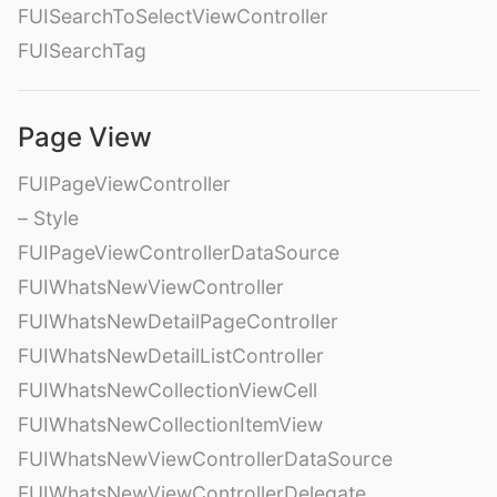
FUISearchToSelectViewController
FUISearchTag
Page View
FUIPageViewController
– Style
FUIPageViewControllerDataSource
FUIWhatsNewViewController
FUIWhatsNewDetailPageController
FUIWhatsNewDetailListController
FUIWhatsNewCollectionViewCell
FUIWhatsNewCollectionItemView
FUIWhatsNewViewControllerDataSource
FUIWhatsNewViewControllerDelegate