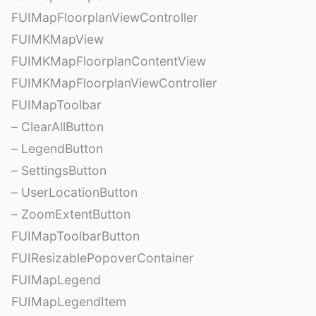
FUIMapFloorplanViewController
FUIMKMapView
FUIMKMapFloorplanContentView
FUIMKMapFloorplanViewController
FUIMapToolbar
– ClearAllButton
– LegendButton
– SettingsButton
– UserLocationButton
– ZoomExtentButton
FUIMapToolbarButton
FUIResizablePopoverContainer
FUIMapLegend
FUIMapLegendItem