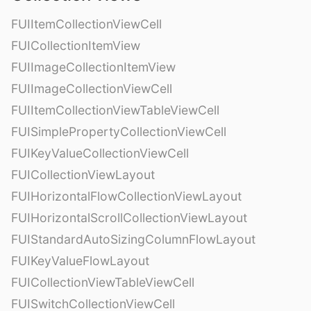
FUIItemCollectionViewCell
FUICollectionItemView
FUIImageCollectionItemView
FUIImageCollectionViewCell
FUIItemCollectionViewTableViewCell
FUISimplePropertyCollectionViewCell
FUIKeyValueCollectionViewCell
FUICollectionViewLayout
FUIHorizontalFlowCollectionViewLayout
FUIHorizontalScrollCollectionViewLayout
FUIStandardAutoSizingColumnFlowLayout
FUIKeyValueFlowLayout
FUICollectionViewTableViewCell
FUISwitchCollectionViewCell