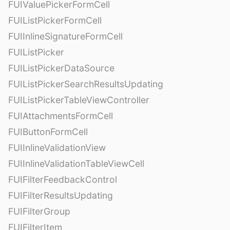
FUIValuePickerFormCell
FUIListPickerFormCell
FUIInlineSignatureFormCell
FUIListPicker
FUIListPickerDataSource
FUIListPickerSearchResultsUpdating
FUIListPickerTableViewController
FUIAttachmentsFormCell
FUIButtonFormCell
FUIInlineValidationView
FUIInlineValidationTableViewCell
FUIFilterFeedbackControl
FUIFilterResultsUpdating
FUIFilterGroup
FUIFilterItem