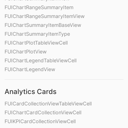
FUIChartRangeSummaryItem
FUIChartRangeSummaryItemView
FUIChartSummaryItemBaseView
FUIChartSummaryItemType
FUIChartPlotTableViewCell
FUIChartPlotView
FUIChartLegendTableViewCell
FUIChartLegendView
Analytics Cards
FUICardCollectionViewTableViewCell
FUIChartCardCollectionViewCell
FUIKPICardCollectionViewCell