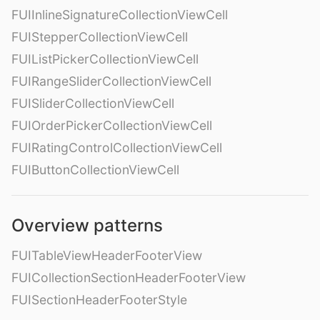
FUIInlineSignatureCollectionViewCell
FUIStepperCollectionViewCell
FUIListPickerCollectionViewCell
FUIRangeSliderCollectionViewCell
FUISliderCollectionViewCell
FUIOrderPickerCollectionViewCell
FUIRatingControlCollectionViewCell
FUIButtonCollectionViewCell
Overview patterns
FUITableViewHeaderFooterView
FUICollectionSectionHeaderFooterView
FUISectionHeaderFooterStyle