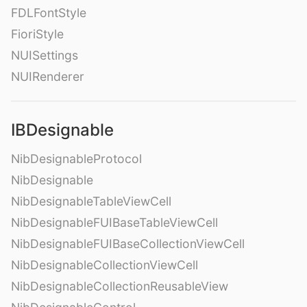
FDLFontStyle
FioriStyle
NUISettings
NUIRenderer
IBDesignable
NibDesignableProtocol
NibDesignable
NibDesignableTableViewCell
NibDesignableFUIBaseTableViewCell
NibDesignableFUIBaseCollectionViewCell
NibDesignableCollectionViewCell
NibDesignableCollectionReusableView