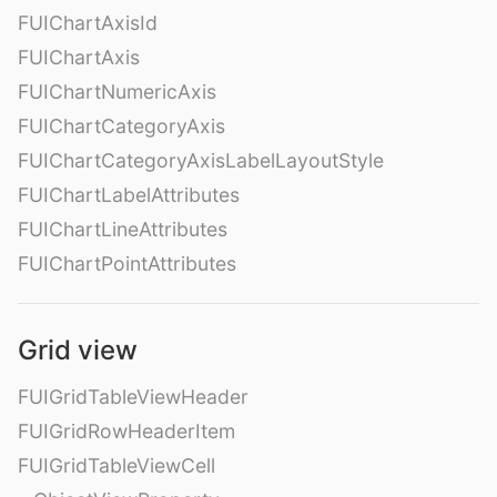
FUIChartAxisId
FUIChartAxis
FUIChartNumericAxis
FUIChartCategoryAxis
FUIChartCategoryAxisLabelLayoutStyle
FUIChartLabelAttributes
FUIChartLineAttributes
FUIChartPointAttributes
Grid view
FUIGridTableViewHeader
FUIGridRowHeaderItem
FUIGridTableViewCell