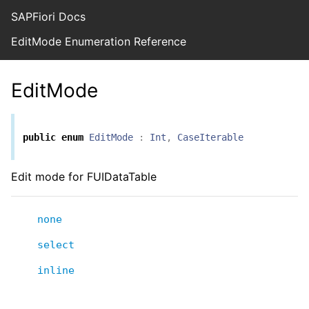
SAPFiori Docs
EditMode Enumeration Reference
EditMode
public
enum
EditMode
:
Int
,
CaseIterable
Edit mode for FUIDataTable
none
select
inline