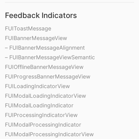
Feedback Indicators
FUIToastMessage
FUIBannerMessageView
– FUIBannerMessageAlignment
– FUIBannerMessageViewSemantic
FUIOfflineBannerMessageView
FUIProgressBannerMessageView
FUILoadingIndicatorView
FUIModalLoadingIndicatorView
FUIModalLoadingIndicator
FUIProcessingIndicatorView
FUIModalProcessingIndicator
FUIModalProcessingIndicatorView