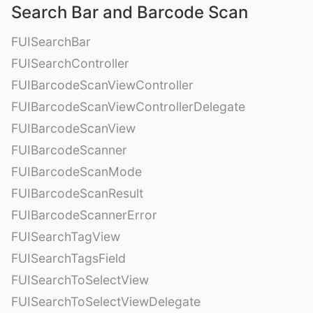
Search Bar and Barcode Scan
FUISearchBar
FUISearchController
FUIBarcodeScanViewController
FUIBarcodeScanViewControllerDelegate
FUIBarcodeScanView
FUIBarcodeScanner
FUIBarcodeScanMode
FUIBarcodeScanResult
FUIBarcodeScannerError
FUISearchTagView
FUISearchTagsField
FUISearchToSelectView
FUISearchToSelectViewDelegate