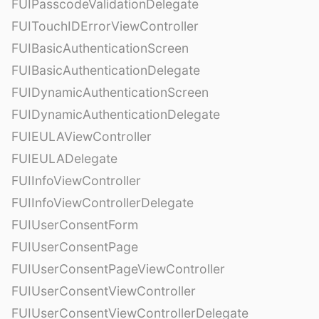
FUIPasscodeValidationDelegate
FUITouchIDErrorViewController
FUIBasicAuthenticationScreen
FUIBasicAuthenticationDelegate
FUIDynamicAuthenticationScreen
FUIDynamicAuthenticationDelegate
FUIEULAViewController
FUIEULADelegate
FUIInfoViewController
FUIInfoViewControllerDelegate
FUIUserConsentForm
FUIUserConsentPage
FUIUserConsentPageViewController
FUIUserConsentViewController
FUIUserConsentViewControllerDelegate