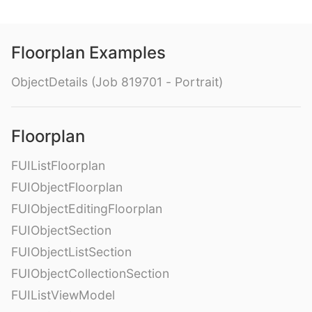
Floorplan Examples
ObjectDetails (Job 819701 - Portrait)
Floorplan
FUIListFloorplan
FUIObjectFloorplan
FUIObjectEditingFloorplan
FUIObjectSection
FUIObjectListSection
FUIObjectCollectionSection
FUIListViewModel