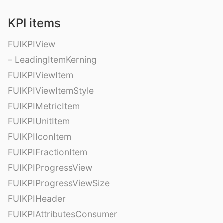
KPI items
FUIKPIView
– LeadingItemKerning
FUIKPIViewItem
FUIKPIViewItemStyle
FUIKPIMetricItem
FUIKPIUnitItem
FUIKPIIconItem
FUIKPIFractionItem
FUIKPIProgressView
FUIKPIProgressViewSize
FUIKPIHeader
FUIKPIAttributesConsumer