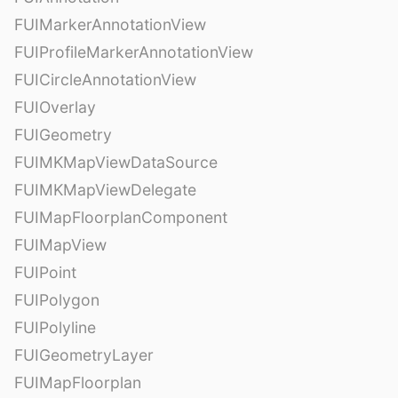
FUIMarkerAnnotationView
FUIProfileMarkerAnnotationView
FUICircleAnnotationView
FUIOverlay
FUIGeometry
FUIMKMapViewDataSource
FUIMKMapViewDelegate
FUIMapFloorplanComponent
FUIMapView
FUIPoint
FUIPolygon
FUIPolyline
FUIGeometryLayer
FUIMapFloorplan