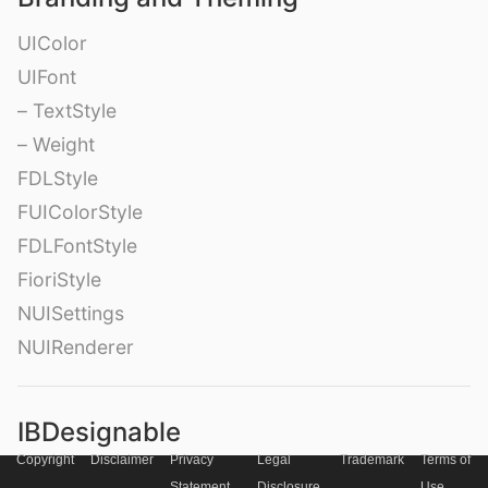
UIColor
UIFont
– TextStyle
– Weight
FDLStyle
FUIColorStyle
FDLFontStyle
FioriStyle
NUISettings
NUIRenderer
IBDesignable
Copyright
Disclaimer
Privacy
Legal
Trademark
Terms of
NibDesignableProtocol
Statement
Disclosure
Use