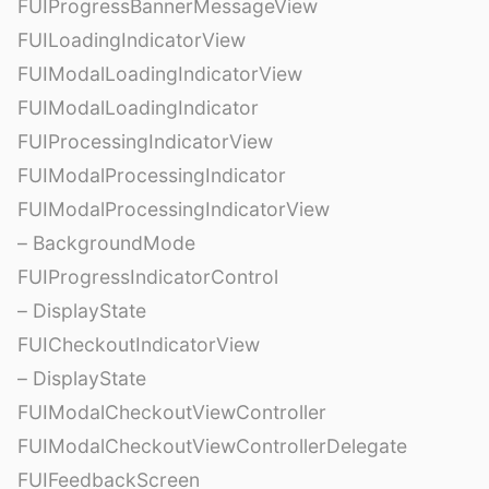
FUIProgressBannerMessageView
FUILoadingIndicatorView
FUIModalLoadingIndicatorView
FUIModalLoadingIndicator
FUIProcessingIndicatorView
FUIModalProcessingIndicator
FUIModalProcessingIndicatorView
– BackgroundMode
FUIProgressIndicatorControl
– DisplayState
FUICheckoutIndicatorView
– DisplayState
FUIModalCheckoutViewController
FUIModalCheckoutViewControllerDelegate
FUIFeedbackScreen