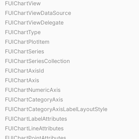
FUIChartView
FUIChartViewDataSource
FUIChartViewDelegate
FUIChartType
FUIChartPlotItem
FUIChartSeries
FUIChartSeriesCollection
FUIChartAxisId
FUIChartAxis
FUIChartNumericAxis
FUIChartCategoryAxis
FUIChartCategoryAxisLabelLayoutStyle
FUIChartLabelAttributes
FUIChartLineAttributes
FUIChartPointAttributes