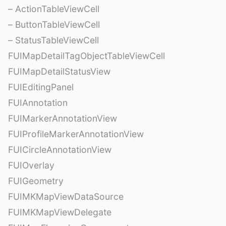
– ActionTableViewCell
– ButtonTableViewCell
– StatusTableViewCell
FUIMapDetailTagObjectTableViewCell
FUIMapDetailStatusView
FUIEditingPanel
FUIAnnotation
FUIMarkerAnnotationView
FUIProfileMarkerAnnotationView
FUICircleAnnotationView
FUIOverlay
FUIGeometry
FUIMKMapViewDataSource
FUIMKMapViewDelegate