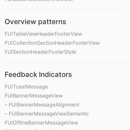
Overview patterns
FUITableViewHeaderFooterView
FUICollectionSectionHeaderFooterView
FUISectionHeaderFooterStyle
Feedback Indicators
FUIToastMessage
FUIBannerMessageView
– FUIBannerMessageAlignment
– FUIBannerMessageViewSemantic
FUIOfflineBannerMessageView