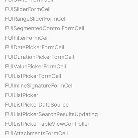
FUISliderFormCell
FUIRangeSliderFormCell
FUISegmentedControlFormCell
FUIFilterFormCell
FUIDatePickerFormCell
FUIDurationPickerFormCell
FUIValuePickerFormCell
FUIListPickerFormCell
FUIInlineSignatureFormCell
FUIListPicker
FUIListPickerDataSource
FUIListPickerSearchResultsUpdating
FUIListPickerTableViewController
FUIAttachmentsFormCell