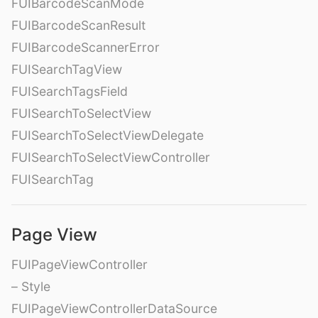
FUIBarcodeScanMode
FUIBarcodeScanResult
FUIBarcodeScannerError
FUISearchTagView
FUISearchTagsField
FUISearchToSelectView
FUISearchToSelectViewDelegate
FUISearchToSelectViewController
FUISearchTag
Page View
FUIPageViewController
– Style
FUIPageViewControllerDataSource