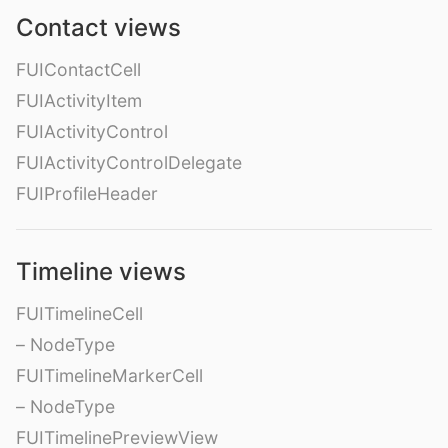
Contact views
FUIContactCell
FUIActivityItem
FUIActivityControl
FUIActivityControlDelegate
FUIProfileHeader
Timeline views
FUITimelineCell
– NodeType
FUITimelineMarkerCell
– NodeType
FUITimelinePreviewView