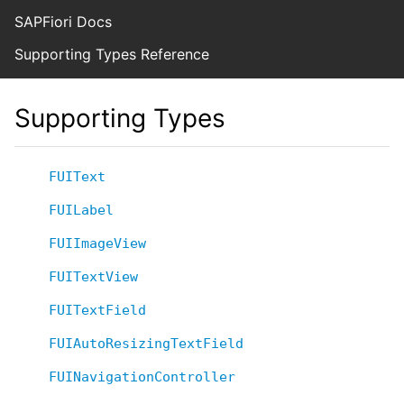
SAPFiori Docs
Supporting Types Reference
Supporting Types
FUIText
FUILabel
FUIImageView
FUITextView
FUITextField
FUIAutoResizingTextField
FUINavigationController