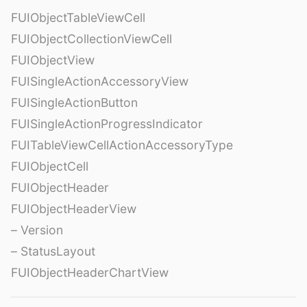
FUIObjectTableViewCell
FUIObjectCollectionViewCell
FUIObjectView
FUISingleActionAccessoryView
FUISingleActionButton
FUISingleActionProgressIndicator
FUITableViewCellActionAccessoryType
FUIObjectCell
FUIObjectHeader
FUIObjectHeaderView
– Version
– StatusLayout
FUIObjectHeaderChartView