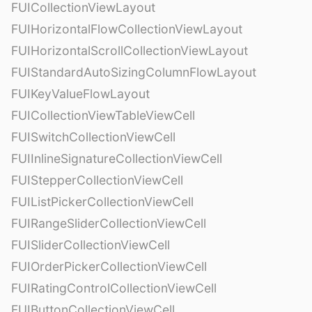
FUICollectionViewLayout
FUIHorizontalFlowCollectionViewLayout
FUIHorizontalScrollCollectionViewLayout
FUIStandardAutoSizingColumnFlowLayout
FUIKeyValueFlowLayout
FUICollectionViewTableViewCell
FUISwitchCollectionViewCell
FUIInlineSignatureCollectionViewCell
FUIStepperCollectionViewCell
FUIListPickerCollectionViewCell
FUIRangeSliderCollectionViewCell
FUISliderCollectionViewCell
FUIOrderPickerCollectionViewCell
FUIRatingControlCollectionViewCell
FUIButtonCollectionViewCell