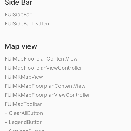
Side Bar
FUISideBar
FUISideBarListItem
Map view
FUIMapFloorplanContentView
FUIMapFloorplanViewController
FUIMKMapView
FUIMKMapFloorplanContentView
FUIMKMapFloorplanViewController
FUIMapToolbar
– ClearAllButton
– LegendButton