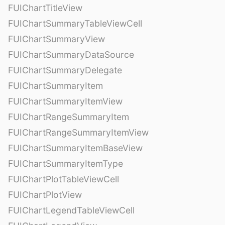
FUIChartTitleView
FUIChartSummaryTableViewCell
FUIChartSummaryView
FUIChartSummaryDataSource
FUIChartSummaryDelegate
FUIChartSummaryItem
FUIChartSummaryItemView
FUIChartRangeSummaryItem
FUIChartRangeSummaryItemView
FUIChartSummaryItemBaseView
FUIChartSummaryItemType
FUIChartPlotTableViewCell
FUIChartPlotView
FUIChartLegendTableViewCell