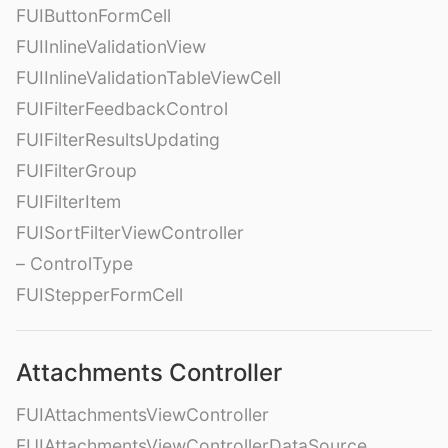
FUIButtonFormCell
FUIInlineValidationView
FUIInlineValidationTableViewCell
FUIFilterFeedbackControl
FUIFilterResultsUpdating
FUIFilterGroup
FUIFilterItem
FUISortFilterViewController
– ControlType
FUIStepperFormCell
Attachments Controller
FUIAttachmentsViewController
FUIAttachmentsViewControllerDataSource