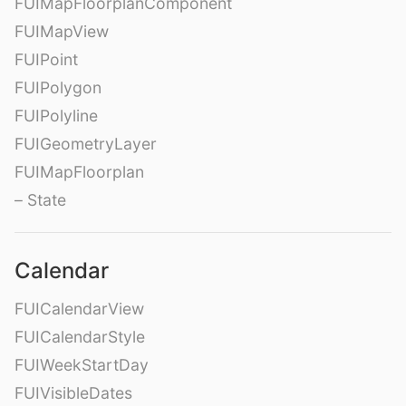
FUIMapFloorplanComponent
FUIMapView
FUIPoint
FUIPolygon
FUIPolyline
FUIGeometryLayer
FUIMapFloorplan
– State
Calendar
FUICalendarView
FUICalendarStyle
FUIWeekStartDay
FUIVisibleDates