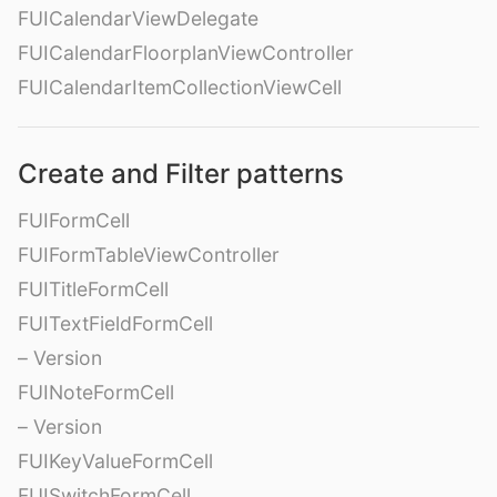
FUICalendarViewDelegate
FUICalendarFloorplanViewController
FUICalendarItemCollectionViewCell
Create and Filter patterns
FUIFormCell
FUIFormTableViewController
FUITitleFormCell
FUITextFieldFormCell
– Version
FUINoteFormCell
– Version
FUIKeyValueFormCell
FUISwitchFormCell