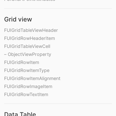
Grid view
FUIGridTableViewHeader
FUIGridRowHeaderItem
FUIGridTableViewCell
– ObjectViewProperty
FUIGridRowItem
FUIGridRowItemType
FUIGridRowItemAlignment
FUIGridRowImageItem
FUIGridRowTextItem
Data Table