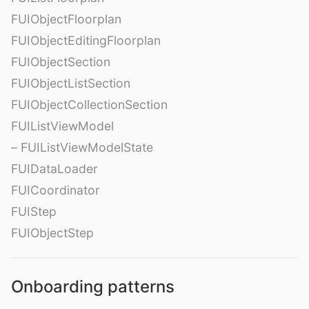
FUIObjectFloorplan
FUIObjectEditingFloorplan
FUIObjectSection
FUIObjectListSection
FUIObjectCollectionSection
FUIListViewModel
– FUIListViewModelState
FUIDataLoader
FUICoordinator
FUIStep
FUIObjectStep
Onboarding patterns