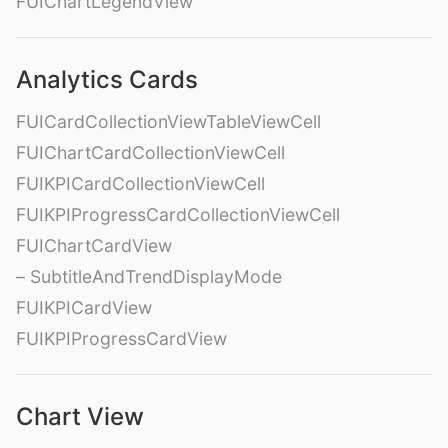
FUIChartLegendView
Analytics Cards
FUICardCollectionViewTableViewCell
FUIChartCardCollectionViewCell
FUIKPICardCollectionViewCell
FUIKPIProgressCardCollectionViewCell
FUIChartCardView
– SubtitleAndTrendDisplayMode
FUIKPICardView
FUIKPIProgressCardView
Chart View