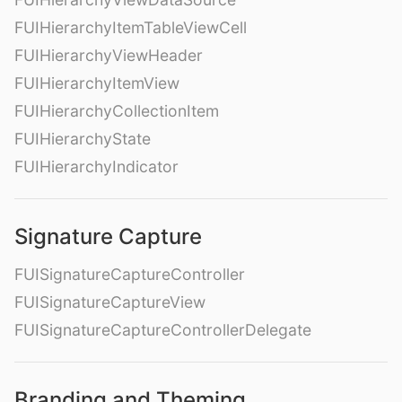
FUIHierarchyItemTableViewCell
FUIHierarchyViewHeader
FUIHierarchyItemView
FUIHierarchyCollectionItem
FUIHierarchyState
FUIHierarchyIndicator
Signature Capture
FUISignatureCaptureController
FUISignatureCaptureView
FUISignatureCaptureControllerDelegate
Branding and Theming