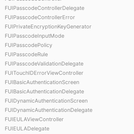
FUIPasscodeControllerDelegate
FUIPasscodeControllerError
FUIPrivateEncryptionKeyGenerator
FUIPasscodeInputMode
FUIPasscodePolicy
FUIPasscodeRule
FUIPasscodeValidationDelegate
FUITouchIDErrorViewController
FUIBasicAuthenticationScreen
FUIBasicAuthenticationDelegate
FUIDynamicAuthenticationScreen
FUIDynamicAuthenticationDelegate
FUIEULAViewController
FUIEULADelegate