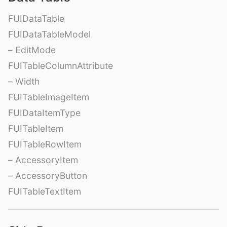
FUIDataTable
FUIDataTableModel
– EditMode
FUITableColumnAttribute
– Width
FUITableImageItem
FUIDataItemType
FUITableItem
FUITableRowItem
– AccessoryItem
– AccessoryButton
FUITableTextItem