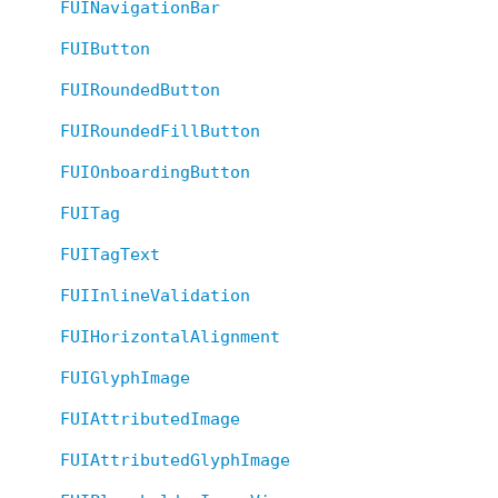
FUINavigationBar
FUIButton
FUIRoundedButton
FUIRoundedFillButton
FUIOnboardingButton
FUITag
FUITagText
FUIInlineValidation
FUIHorizontalAlignment
FUIGlyphImage
FUIAttributedImage
FUIAttributedGlyphImage