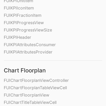
FUIKPIUnitItem
FUIKPIIconItem
FUIKPIFractionItem
FUIKPIProgressView
FUIKPIProgressViewSize
FUIKPIHeader
FUIKPIAttributesConsumer
FUIKPIAttributesProvider
Chart Floorplan
FUIChartFloorplanViewController
FUIChartFloorplanTableViewCell
FUIChartFloorplanView
FUIChartTitleTableViewCell