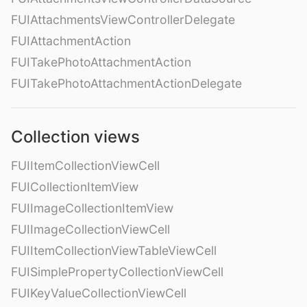
FUIAttachmentsViewControllerDelegate
FUIAttachmentAction
FUITakePhotoAttachmentAction
FUITakePhotoAttachmentActionDelegate
Collection views
FUIItemCollectionViewCell
FUICollectionItemView
FUIImageCollectionItemView
FUIImageCollectionViewCell
FUIItemCollectionViewTableViewCell
FUISimplePropertyCollectionViewCell
FUIKeyValueCollectionViewCell