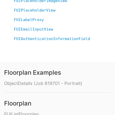
FUIPlaceholderImageView
FUIPlaceholderView
FUILabelProxy
FUIEmailInputView
FUIAuthenticationInformationField
Floorplan Examples
ObjectDetails (Job 819701 - Portrait)
Floorplan
FUIListFloorplan