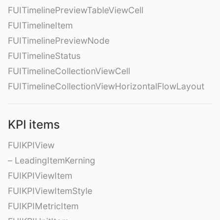
FUITimelinePreviewTableViewCell
FUITimelineItem
FUITimelinePreviewNode
FUITimelineStatus
FUITimelineCollectionViewCell
FUITimelineCollectionViewHorizontalFlowLayout
KPI items
FUIKPIView
– LeadingItemKerning
FUIKPIViewItem
FUIKPIViewItemStyle
FUIKPIMetricItem