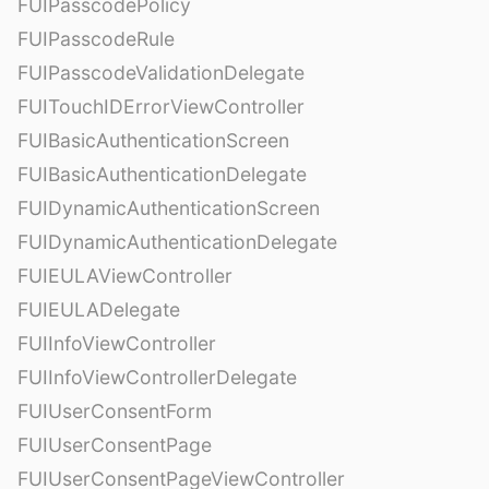
FUIPasscodePolicy
FUIPasscodeRule
FUIPasscodeValidationDelegate
FUITouchIDErrorViewController
FUIBasicAuthenticationScreen
FUIBasicAuthenticationDelegate
FUIDynamicAuthenticationScreen
FUIDynamicAuthenticationDelegate
FUIEULAViewController
FUIEULADelegate
FUIInfoViewController
FUIInfoViewControllerDelegate
FUIUserConsentForm
FUIUserConsentPage
FUIUserConsentPageViewController