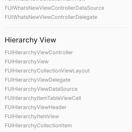
FUIWhatsNewViewControllerDataSource
FUIWhatsNewViewControllerDelegate
Hierarchy View
FUIHierarchyViewController
FUIHierarchyView
FUIHierarchyCollectionViewLayout
FUIHierarchyViewDelegate
FUIHierarchyViewDataSource
FUIHierarchyItemTableViewCell
FUIHierarchyViewHeader
FUIHierarchyItemView
FUIHierarchyCollectionItem