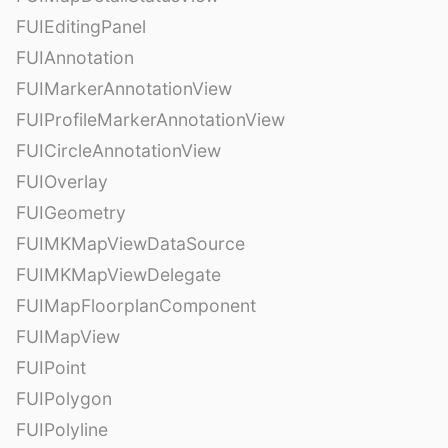
FUIEditingPanel
FUIAnnotation
FUIMarkerAnnotationView
FUIProfileMarkerAnnotationView
FUICircleAnnotationView
FUIOverlay
FUIGeometry
FUIMKMapViewDataSource
FUIMKMapViewDelegate
FUIMapFloorplanComponent
FUIMapView
FUIPoint
FUIPolygon
FUIPolyline