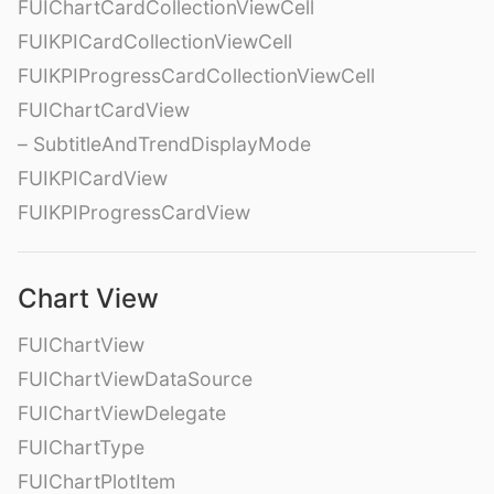
FUIChartCardCollectionViewCell
FUIKPICardCollectionViewCell
FUIKPIProgressCardCollectionViewCell
FUIChartCardView
– SubtitleAndTrendDisplayMode
FUIKPICardView
FUIKPIProgressCardView
Chart View
FUIChartView
FUIChartViewDataSource
FUIChartViewDelegate
FUIChartType
FUIChartPlotItem