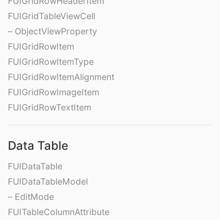
FUIGridRowHeaderItem
FUIGridTableViewCell
– ObjectViewProperty
FUIGridRowItem
FUIGridRowItemType
FUIGridRowItemAlignment
FUIGridRowImageItem
FUIGridRowTextItem
Data Table
FUIDataTable
FUIDataTableModel
– EditMode
FUITableColumnAttribute