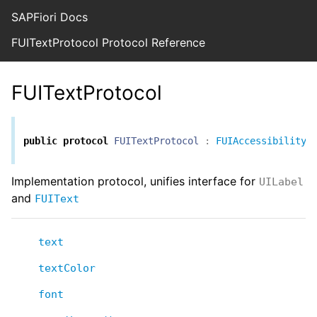
SAPFiori Docs
FUITextProtocol Protocol Reference
FUITextProtocol
public
protocol
FUITextProtocol
:
FUIAccessibilityE
Implementation protocol, unifies interface for
UILabel
and
FUIText
text
textColor
font