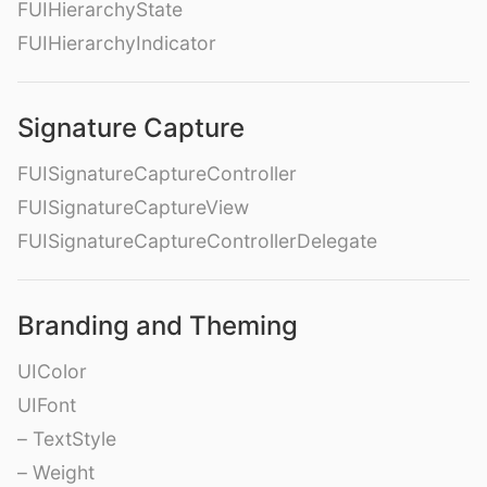
FUIHierarchyState
FUIHierarchyIndicator
Signature Capture
FUISignatureCaptureController
FUISignatureCaptureView
FUISignatureCaptureControllerDelegate
Branding and Theming
UIColor
UIFont
– TextStyle
– Weight