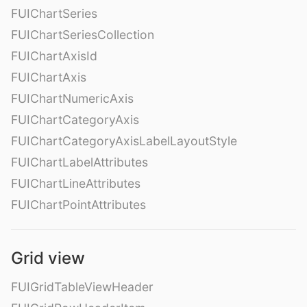
FUIChartSeries
FUIChartSeriesCollection
FUIChartAxisId
FUIChartAxis
FUIChartNumericAxis
FUIChartCategoryAxis
FUIChartCategoryAxisLabelLayoutStyle
FUIChartLabelAttributes
FUIChartLineAttributes
FUIChartPointAttributes
Grid view
FUIGridTableViewHeader