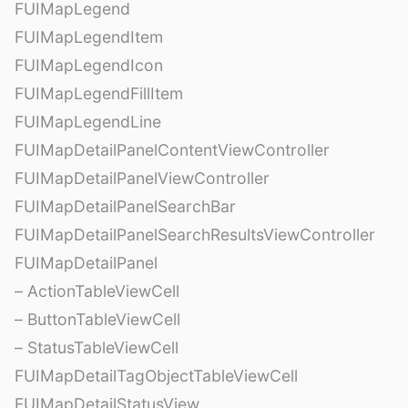
FUIMapLegend
FUIMapLegendItem
FUIMapLegendIcon
FUIMapLegendFillItem
FUIMapLegendLine
FUIMapDetailPanelContentViewController
FUIMapDetailPanelViewController
FUIMapDetailPanelSearchBar
FUIMapDetailPanelSearchResultsViewController
FUIMapDetailPanel
– ActionTableViewCell
– ButtonTableViewCell
– StatusTableViewCell
FUIMapDetailTagObjectTableViewCell
FUIMapDetailStatusView