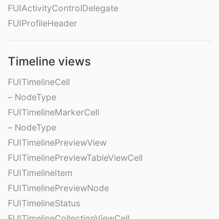
FUIActivityControlDelegate
FUIProfileHeader
Timeline views
FUITimelineCell
– NodeType
FUITimelineMarkerCell
– NodeType
FUITimelinePreviewView
FUITimelinePreviewTableViewCell
FUITimelineItem
FUITimelinePreviewNode
FUITimelineStatus
FUITimelineCollectionViewCell