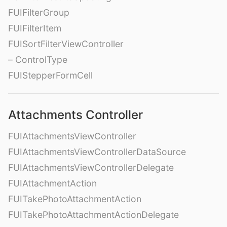
FUIFilterGroup
FUIFilterItem
FUISortFilterViewController
– ControlType
FUIStepperFormCell
Attachments Controller
FUIAttachmentsViewController
FUIAttachmentsViewControllerDataSource
FUIAttachmentsViewControllerDelegate
FUIAttachmentAction
FUITakePhotoAttachmentAction
FUITakePhotoAttachmentActionDelegate