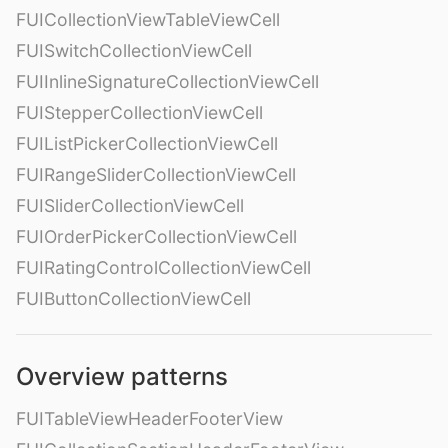
FUICollectionViewTableViewCell
FUISwitchCollectionViewCell
FUIInlineSignatureCollectionViewCell
FUIStepperCollectionViewCell
FUIListPickerCollectionViewCell
FUIRangeSliderCollectionViewCell
FUISliderCollectionViewCell
FUIOrderPickerCollectionViewCell
FUIRatingControlCollectionViewCell
FUIButtonCollectionViewCell
Overview patterns
FUITableViewHeaderFooterView