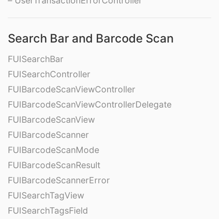
– UserTransactionErrorController
Search Bar and Barcode Scan
FUISearchBar
FUISearchController
FUIBarcodeScanViewController
FUIBarcodeScanViewControllerDelegate
FUIBarcodeScanView
FUIBarcodeScanner
FUIBarcodeScanMode
FUIBarcodeScanResult
FUIBarcodeScannerError
FUISearchTagView
FUISearchTagsField