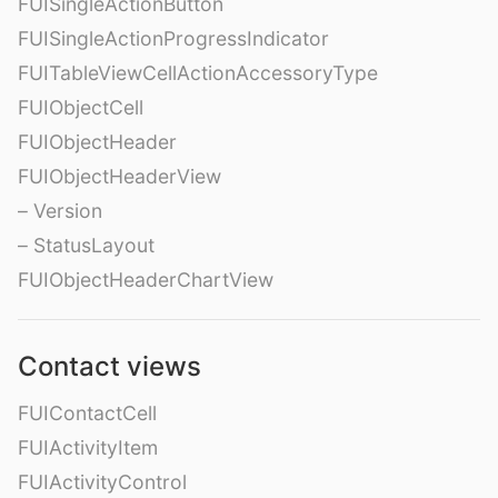
FUISingleActionButton
FUISingleActionProgressIndicator
FUITableViewCellActionAccessoryType
FUIObjectCell
FUIObjectHeader
FUIObjectHeaderView
– Version
– StatusLayout
FUIObjectHeaderChartView
Contact views
FUIContactCell
FUIActivityItem
FUIActivityControl