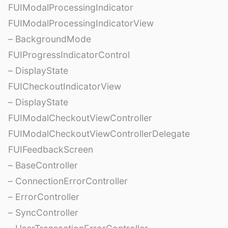
FUIModalProcessingIndicator
FUIModalProcessingIndicatorView
– BackgroundMode
FUIProgressIndicatorControl
– DisplayState
FUICheckoutIndicatorView
– DisplayState
FUIModalCheckoutViewController
FUIModalCheckoutViewControllerDelegate
FUIFeedbackScreen
– BaseController
– ConnectionErrorController
– ErrorController
– SyncController