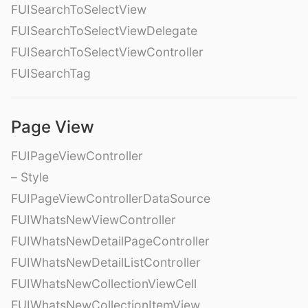
FUISearchToSelectView
FUISearchToSelectViewDelegate
FUISearchToSelectViewController
FUISearchTag
Page View
FUIPageViewController
– Style
FUIPageViewControllerDataSource
FUIWhatsNewViewController
FUIWhatsNewDetailPageController
FUIWhatsNewDetailListController
FUIWhatsNewCollectionViewCell
FUIWhatsNewCollectionItemView