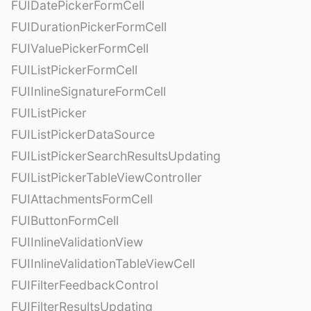
FUIDatePickerFormCell
FUIDurationPickerFormCell
FUIValuePickerFormCell
FUIListPickerFormCell
FUIInlineSignatureFormCell
FUIListPicker
FUIListPickerDataSource
FUIListPickerSearchResultsUpdating
FUIListPickerTableViewController
FUIAttachmentsFormCell
FUIButtonFormCell
FUIInlineValidationView
FUIInlineValidationTableViewCell
FUIFilterFeedbackControl
FUIFilterResultsUpdating