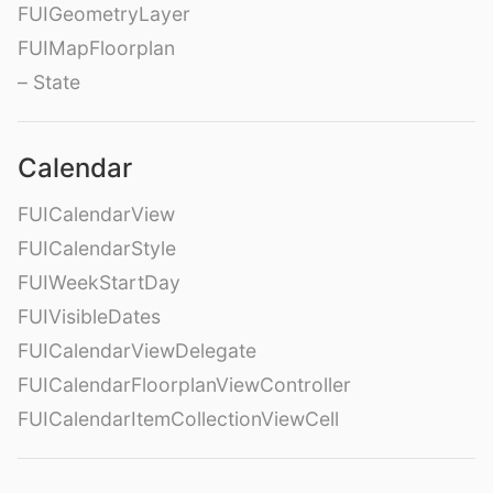
FUIGeometryLayer
FUIMapFloorplan
– State
Calendar
FUICalendarView
FUICalendarStyle
FUIWeekStartDay
FUIVisibleDates
FUICalendarViewDelegate
FUICalendarFloorplanViewController
FUICalendarItemCollectionViewCell