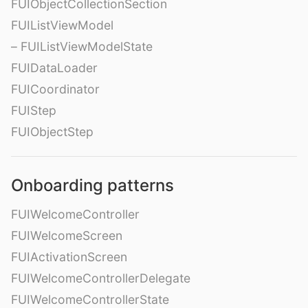
FUIObjectCollectionSection
FUIListViewModel
– FUIListViewModelState
FUIDataLoader
FUICoordinator
FUIStep
FUIObjectStep
Onboarding patterns
FUIWelcomeController
FUIWelcomeScreen
FUIActivationScreen
FUIWelcomeControllerDelegate
FUIWelcomeControllerState