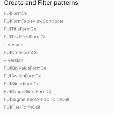
Create and Filter patterns
FUIFormCell
FUIFormTableViewController
FUITitleFormCell
FUITextFieldFormCell
– Version
FUINoteFormCell
– Version
FUIKeyValueFormCell
FUISwitchFormCell
FUISliderFormCell
FUIRangeSliderFormCell
FUISegmentedControlFormCell
FUIFilterFormCell