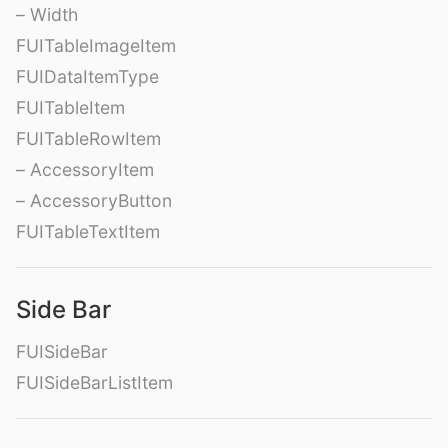
– Width
FUITableImageItem
FUIDataItemType
FUITableItem
FUITableRowItem
– AccessoryItem
– AccessoryButton
FUITableTextItem
Side Bar
FUISideBar
FUISideBarListItem