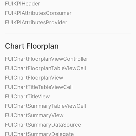
FUIKPIHeader
FUIKPIAttributesConsumer
FUIKPIAttributesProvider
Chart Floorplan
FUIChartFloorplanViewController
FUIChartFloorplanTableViewCell
FUIChartFloorplanView
FUIChartTitleTableViewCell
FUIChartTitleView
FUIChartSummaryTableViewCell
FUIChartSummaryView
FUIChartSummaryDataSource
FUIChartSummaryDelegate