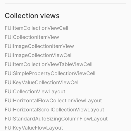
Collection views
FUIItemCollectionViewCell
FUICollectionItemView
FUIImageCollectionItemView
FUIImageCollectionViewCell
FUIItemCollectionViewTableViewCell
FUISimplePropertyCollectionViewCell
FUIKeyValueCollectionViewCell
FUICollectionViewLayout
FUIHorizontalFlowCollectionViewLayout
FUIHorizontalScrollCollectionViewLayout
FUIStandardAutoSizingColumnFlowLayout
FUIKeyValueFlowLayout