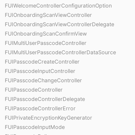
FUIWelcomeControllerConfigurationOption
FUIOnboardingScanViewController
FUIOnboardingScanViewControllerDelegate
FUIOnboardingScanConfirmView
FUIMultiUserPasscodeController
FUIMultiUserPasscodeControllerDataSource
FUIPasscodeCreateController
FUIPasscodeInputController
FUIPasscodeChangeController
FUIPasscodeController
FUIPasscodeControllerDelegate
FUIPasscodeControllerError
FUIPrivateEncryptionKeyGenerator
FUIPasscodeInputMode