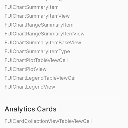
FUIChartSummaryItem
FUIChartSummaryItemView
FUIChartRangeSummaryItem
FUIChartRangeSummaryItemView
FUIChartSummaryItemBaseView
FUIChartSummaryItemType
FUIChartPlotTableViewCell
FUIChartPlotView
FUIChartLegendTableViewCell
FUIChartLegendView
Analytics Cards
FUICardCollectionViewTableViewCell