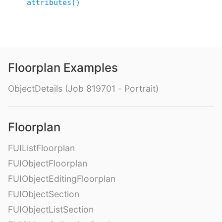
attributes()
Floorplan Examples
ObjectDetails (Job 819701 - Portrait)
Floorplan
FUIListFloorplan
FUIObjectFloorplan
FUIObjectEditingFloorplan
FUIObjectSection
FUIObjectListSection