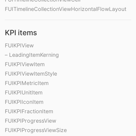
FUITimelineCollectionViewHorizontalFlowLayout
KPI items
FUIKPIView
– LeadingItemKerning
FUIKPIViewItem
FUIKPIViewItemStyle
FUIKPIMetricItem
FUIKPIUnitItem
FUIKPIIconItem
FUIKPIFractionItem
FUIKPIProgressView
FUIKPIProgressViewSize