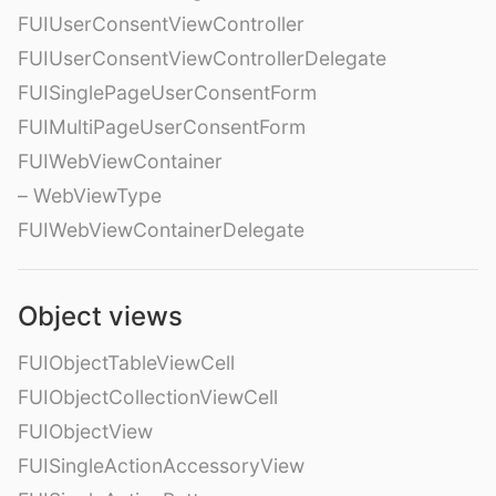
FUIUserConsentViewController
FUIUserConsentViewControllerDelegate
FUISinglePageUserConsentForm
FUIMultiPageUserConsentForm
FUIWebViewContainer
– WebViewType
FUIWebViewContainerDelegate
Object views
FUIObjectTableViewCell
FUIObjectCollectionViewCell
FUIObjectView
FUISingleActionAccessoryView