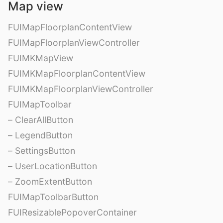
Map view
FUIMapFloorplanContentView
FUIMapFloorplanViewController
FUIMKMapView
FUIMKMapFloorplanContentView
FUIMKMapFloorplanViewController
FUIMapToolbar
– ClearAllButton
– LegendButton
– SettingsButton
– UserLocationButton
– ZoomExtentButton
FUIMapToolbarButton
FUIResizablePopoverContainer