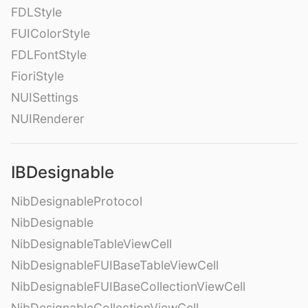
FDLStyle
FUIColorStyle
FDLFontStyle
FioriStyle
NUISettings
NUIRenderer
IBDesignable
NibDesignableProtocol
NibDesignable
NibDesignableTableViewCell
NibDesignableFUIBaseTableViewCell
NibDesignableFUIBaseCollectionViewCell
NibDesignableCollectionViewCell