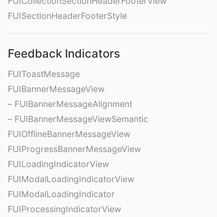
FUICollectionSectionHeaderFooterView
FUISectionHeaderFooterStyle
Feedback Indicators
FUIToastMessage
FUIBannerMessageView
– FUIBannerMessageAlignment
– FUIBannerMessageViewSemantic
FUIOfflineBannerMessageView
FUIProgressBannerMessageView
FUILoadingIndicatorView
FUIModalLoadingIndicatorView
FUIModalLoadingIndicator
FUIProcessingIndicatorView