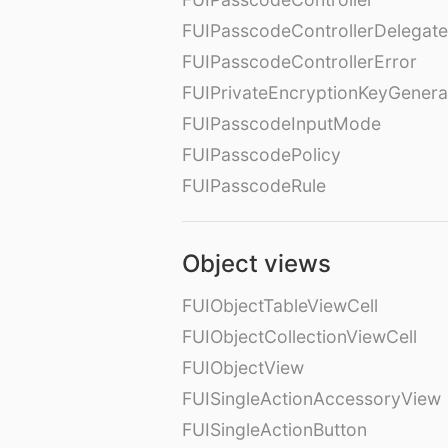
FUIPasscodeControllerDelegate
FUIPasscodeControllerError
FUIPrivateEncryptionKeyGenera
FUIPasscodeInputMode
FUIPasscodePolicy
FUIPasscodeRule
Object views
FUIObjectTableViewCell
FUIObjectCollectionViewCell
FUIObjectView
FUISingleActionAccessoryView
FUISingleActionButton