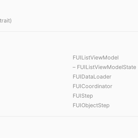
rait)
FUIListViewModel
– FUIListViewModelState
FUIDataLoader
FUICoordinator
FUIStep
FUIObjectStep