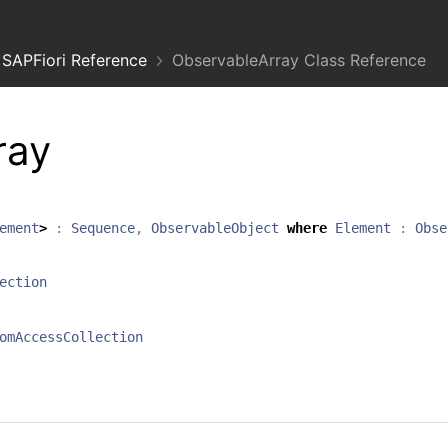
SAPFiori Reference
ObservableArray Class Reference
ray
ement
>
:
Sequence
,
ObservableObject
where
Element
:
Obse
ection
omAccessCollection