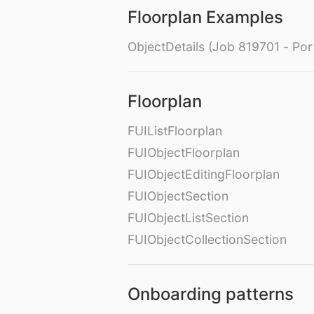
Floorplan Examples
ObjectDetails (Job 819701 - Port
Floorplan
FUIListFloorplan
FUIObjectFloorplan
FUIObjectEditingFloorplan
FUIObjectSection
FUIObjectListSection
FUIObjectCollectionSection
Onboarding patterns