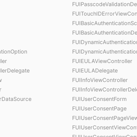
FUIPasscodeValidationDe
FUITouchIDErrorViewCont
FUIBasicAuthenticationS
FUIBasicAuthenticationDe
FUIDynamicAuthenticati
tionOption
FUIDynamicAuthenticatio
ler
FUIEULAViewController
lerDelegate
FUIEULADelegate
w
FUIInfoViewController
r
FUIInfoViewControllerDel
erDataSource
FUIUserConsentForm
FUIUserConsentPage
FUIUserConsentPageView
FUIUserConsentViewCont
FUIUserConsentViewCont