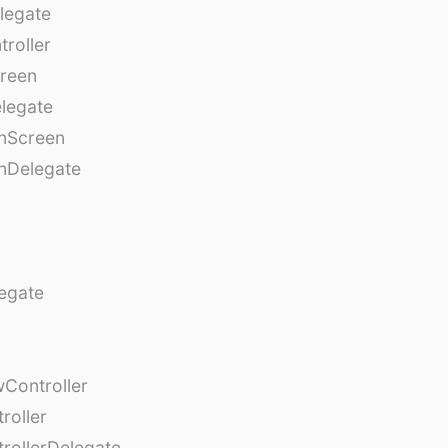
legate
roller
creen
legate
onScreen
nDelegate
egate
Controller
roller
rollerDelegate