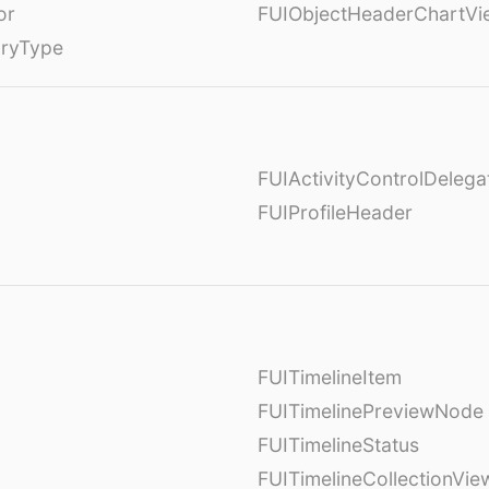
or
FUIObjectHeaderChartVi
oryType
FUIActivityControlDelega
FUIProfileHeader
FUITimelineItem
FUITimelinePreviewNode
FUITimelineStatus
FUITimelineCollectionVie