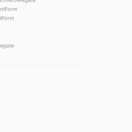
entForm
tForm
egate