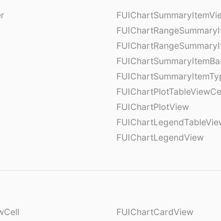
er
FUIChartSummaryItemVi
l
FUIChartRangeSummaryI
FUIChartRangeSummaryI
FUIChartSummaryItemBa
FUIChartSummaryItemTy
l
FUIChartPlotTableViewCe
FUIChartPlotView
FUIChartLegendTableVie
FUIChartLegendView
wCell
FUIChartCardView