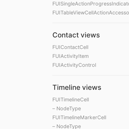
FUISingleActionProgressIndicat
FUITableViewCellActionAccess
Contact views
FUIContactCell
FUIActivityItem
FUIActivityControl
Timeline views
FUITimelineCell
– NodeType
FUITimelineMarkerCell
– NodeType