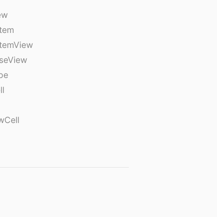
ew
tem
temView
seView
pe
ll
wCell