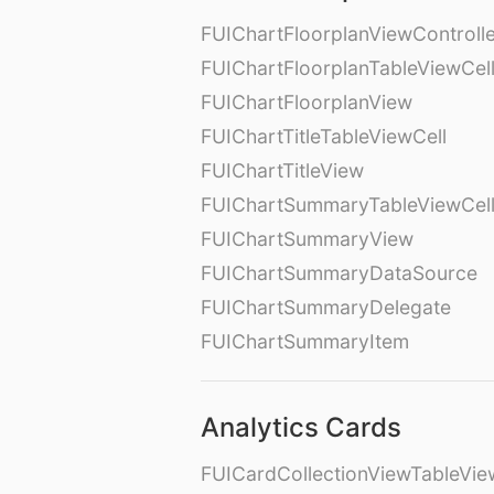
FUIChartFloorplanViewControll
FUIChartFloorplanTableViewCel
FUIChartFloorplanView
FUIChartTitleTableViewCell
FUIChartTitleView
FUIChartSummaryTableViewCel
FUIChartSummaryView
FUIChartSummaryDataSource
FUIChartSummaryDelegate
FUIChartSummaryItem
Analytics Cards
FUICardCollectionViewTableVie