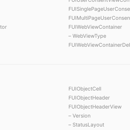
FUISinglePageUserCons
FUIMultiPageUserConsen
tor
FUIWebViewContainer
– WebViewType
FUIWebViewContainerDel
FUIObjectCell
FUIObjectHeader
FUIObjectHeaderView
– Version
– StatusLayout