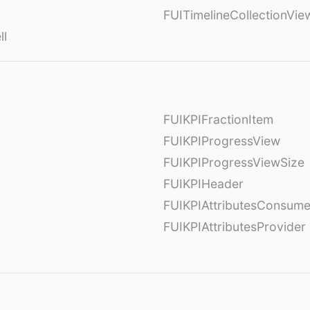
FUITimelineCollectionVi
ll
FUIKPIFractionItem
FUIKPIProgressView
FUIKPIProgressViewSize
FUIKPIHeader
FUIKPIAttributesConsume
FUIKPIAttributesProvider