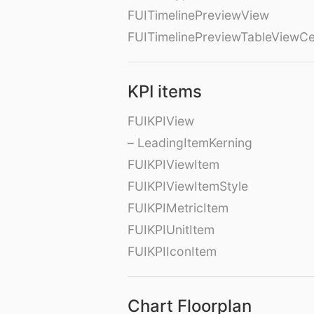
FUITimelinePreviewView
FUITimelinePreviewTableViewCe
KPI items
FUIKPIView
– LeadingItemKerning
FUIKPIViewItem
FUIKPIViewItemStyle
FUIKPIMetricItem
FUIKPIUnitItem
FUIKPIIconItem
Chart Floorplan