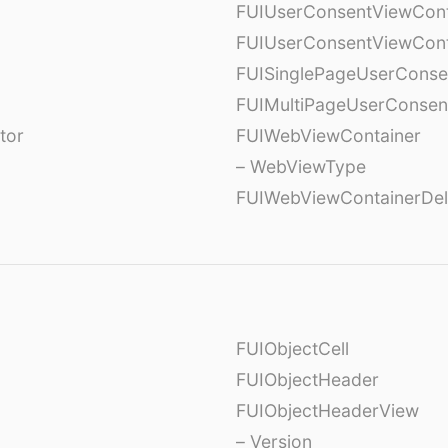
FUIUserConsentViewCont
FUIUserConsentViewCont
FUISinglePageUserCons
FUIMultiPageUserConsen
tor
FUIWebViewContainer
– WebViewType
FUIWebViewContainerDel
FUIObjectCell
FUIObjectHeader
FUIObjectHeaderView
– Version