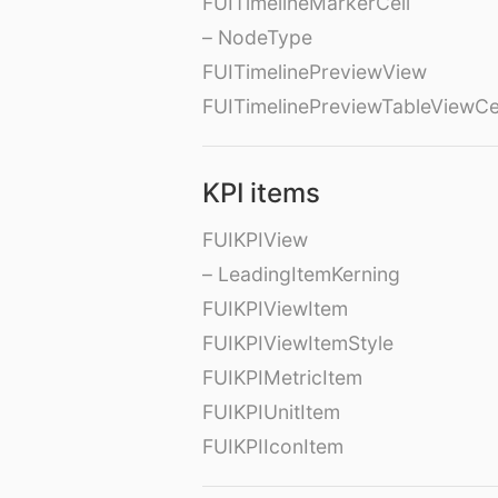
FUITimelineMarkerCell
– NodeType
FUITimelinePreviewView
FUITimelinePreviewTableViewCe
KPI items
FUIKPIView
– LeadingItemKerning
FUIKPIViewItem
FUIKPIViewItemStyle
FUIKPIMetricItem
FUIKPIUnitItem
FUIKPIIconItem