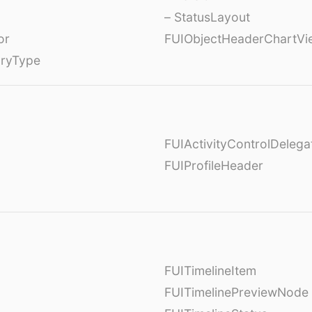
– StatusLayout
or
FUIObjectHeaderChartVi
oryType
FUIActivityControlDelega
FUIProfileHeader
FUITimelineItem
FUITimelinePreviewNode