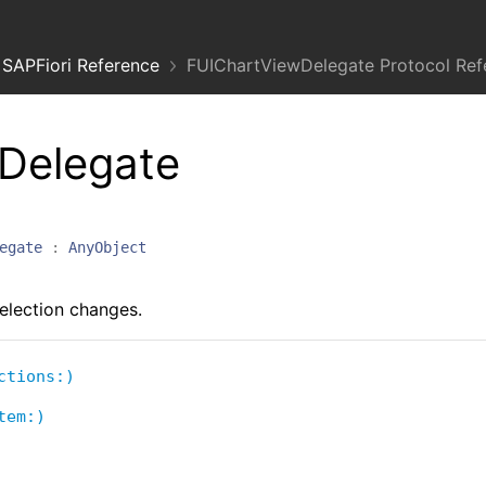
SAPFiori Reference
FUIChartViewDelegate Protocol Ref
Delegate
egate
:
AnyObject
election changes.
ctions:)
tem:)