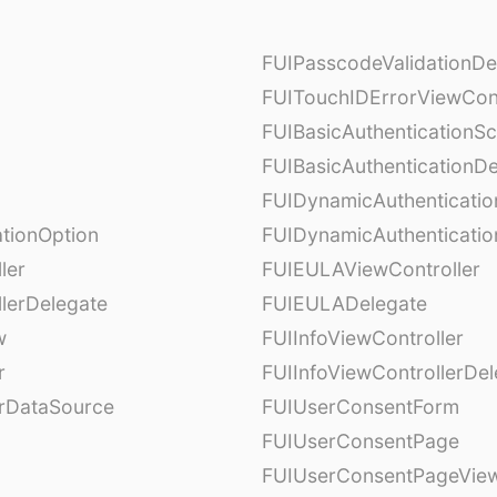
FUIPasscodeValidationDe
FUITouchIDErrorViewCont
FUIBasicAuthenticationS
FUIBasicAuthenticationDe
FUIDynamicAuthenticati
tionOption
FUIDynamicAuthenticatio
ler
FUIEULAViewController
lerDelegate
FUIEULADelegate
w
FUIInfoViewController
r
FUIInfoViewControllerDel
erDataSource
FUIUserConsentForm
FUIUserConsentPage
FUIUserConsentPageView