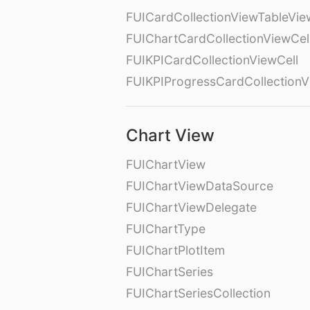
FUICardCollectionViewTableVie
FUIChartCardCollectionViewCel
FUIKPICardCollectionViewCell
FUIKPIProgressCardCollectionV
Chart View
FUIChartView
FUIChartViewDataSource
FUIChartViewDelegate
FUIChartType
FUIChartPlotItem
FUIChartSeries
FUIChartSeriesCollection