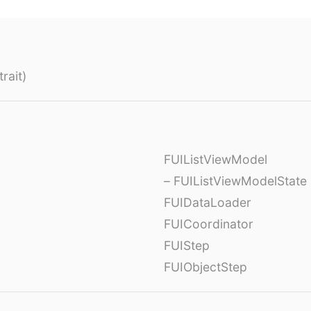
rait)
FUIListViewModel
– FUIListViewModelState
FUIDataLoader
FUICoordinator
FUIStep
FUIObjectStep