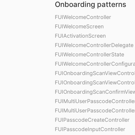
Onboarding patterns
FUIWelcomeController
FUIWelcomeScreen
FUIActivationScreen
FUIWelcomeControllerDelegate
FUIWelcomeControllerState
FUIWelcomeControllerConfigura
FUIOnboardingScanViewControl
FUIOnboardingScanViewControl
FUIOnboardingScanConfirmVie
FUIMultiUserPasscodeControlle
FUIMultiUserPasscodeControll
FUIPasscodeCreateController
FUIPasscodeInputController