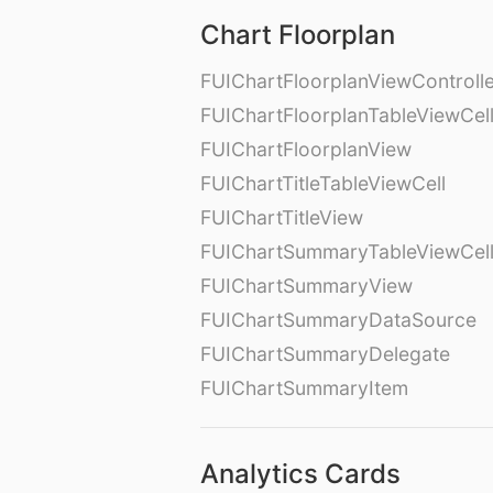
Chart Floorplan
FUIChartFloorplanViewControll
FUIChartFloorplanTableViewCel
FUIChartFloorplanView
FUIChartTitleTableViewCell
FUIChartTitleView
FUIChartSummaryTableViewCel
FUIChartSummaryView
FUIChartSummaryDataSource
FUIChartSummaryDelegate
FUIChartSummaryItem
Analytics Cards