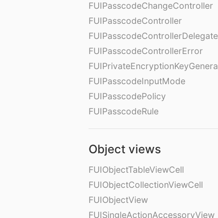
FUIPasscodeChangeController
FUIPasscodeController
FUIPasscodeControllerDelegate
FUIPasscodeControllerError
FUIPrivateEncryptionKeyGenera
FUIPasscodeInputMode
FUIPasscodePolicy
FUIPasscodeRule
Object views
FUIObjectTableViewCell
FUIObjectCollectionViewCell
FUIObjectView
FUISingleActionAccessoryView