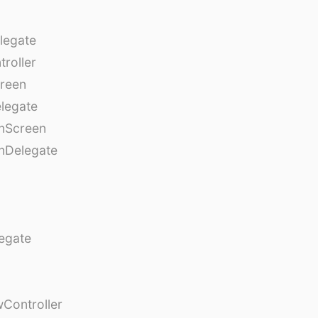
legate
roller
creen
legate
onScreen
nDelegate
egate
Controller