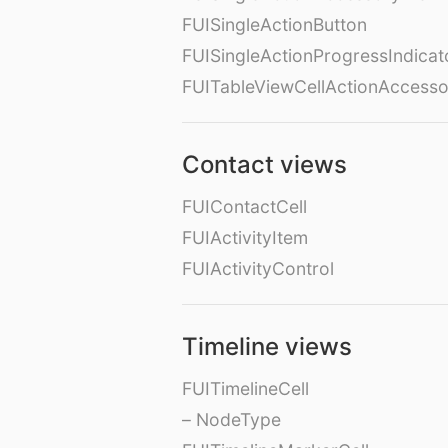
FUISingleActionButton
FUISingleActionProgressIndicat
FUITableViewCellActionAccess
Contact views
FUIContactCell
FUIActivityItem
FUIActivityControl
Timeline views
FUITimelineCell
– NodeType