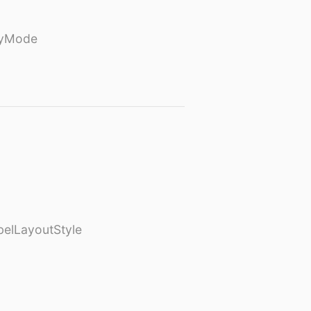
ayMode
elLayoutStyle