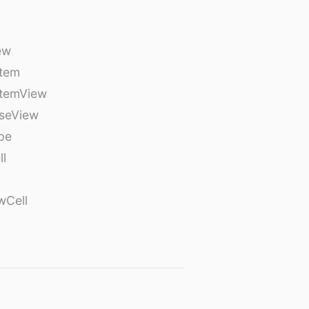
ew
tem
temView
seView
pe
ll
wCell