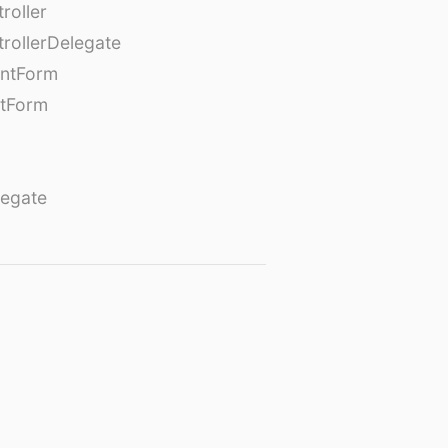
roller
rollerDelegate
entForm
tForm
egate