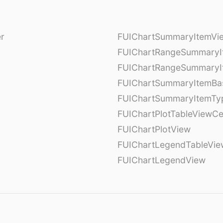
er
FUIChartSummaryItemVi
l
FUIChartRangeSummaryI
FUIChartRangeSummaryI
FUIChartSummaryItemBa
FUIChartSummaryItemTy
l
FUIChartPlotTableViewCe
FUIChartPlotView
FUIChartLegendTableVie
FUIChartLegendView