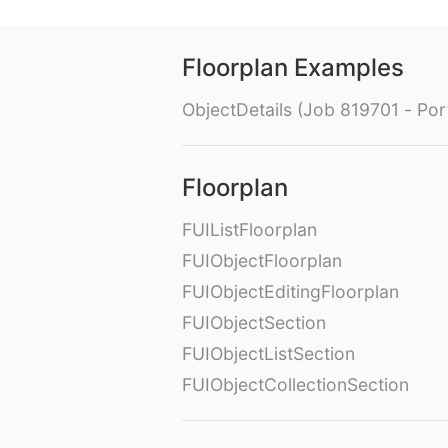
Floorplan Examples
ObjectDetails (Job 819701 - Port
Floorplan
FUIListFloorplan
FUIObjectFloorplan
FUIObjectEditingFloorplan
FUIObjectSection
FUIObjectListSection
FUIObjectCollectionSection