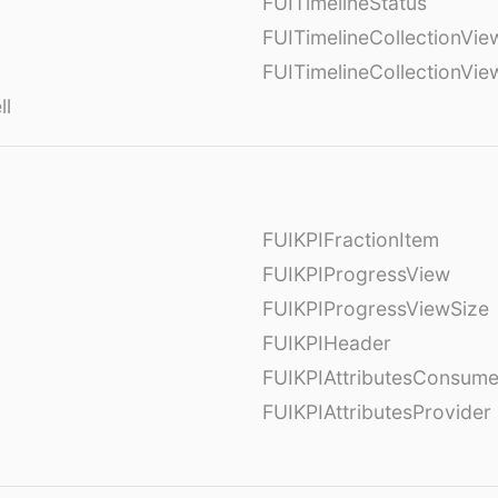
FUITimelineStatus
FUITimelineCollectionVie
FUITimelineCollectionVi
ll
FUIKPIFractionItem
FUIKPIProgressView
FUIKPIProgressViewSize
FUIKPIHeader
FUIKPIAttributesConsume
FUIKPIAttributesProvider