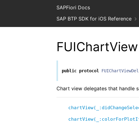
SAPFiori Docs
SAP BTP SDK for iOS Reference
FUIChartView
public
protocol
FUIChartViewDel
Chart view delegates that handle s
chartView(_:didChangeSele
chartView(_:colorForPlotI