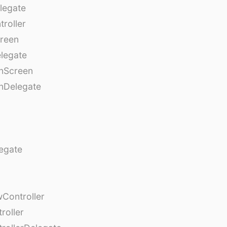
legate
roller
creen
legate
onScreen
nDelegate
egate
Controller
roller