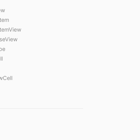
ew
tem
temView
seView
pe
ll
wCell