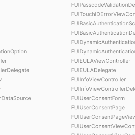
FUIPasscodeValidationDe
FUITouchIDErrorViewCont
FUIBasicAuthenticationS
FUIBasicAuthenticationDe
FUIDynamicAuthenticati
tionOption
FUIDynamicAuthenticatio
ler
FUIEULAViewController
lerDelegate
FUIEULADelegate
w
FUIInfoViewController
r
FUIInfoViewControllerDel
erDataSource
FUIUserConsentForm
FUIUserConsentPage
FUIUserConsentPageView
FUIUserConsentViewCont