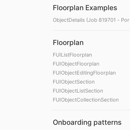
Floorplan Examples
ObjectDetails (Job 819701 - Port
Floorplan
FUIListFloorplan
FUIObjectFloorplan
FUIObjectEditingFloorplan
FUIObjectSection
FUIObjectListSection
FUIObjectCollectionSection
Onboarding patterns