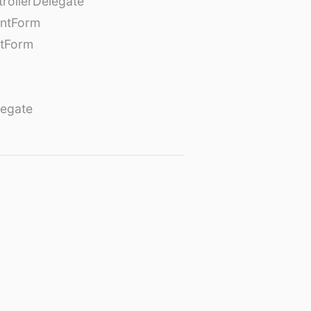
rollerDelegate
entForm
tForm
egate