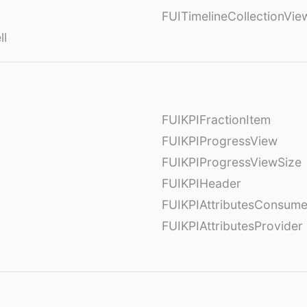
FUITimelineCollectionVi
ll
FUIKPIFractionItem
FUIKPIProgressView
FUIKPIProgressViewSize
FUIKPIHeader
FUIKPIAttributesConsume
FUIKPIAttributesProvider