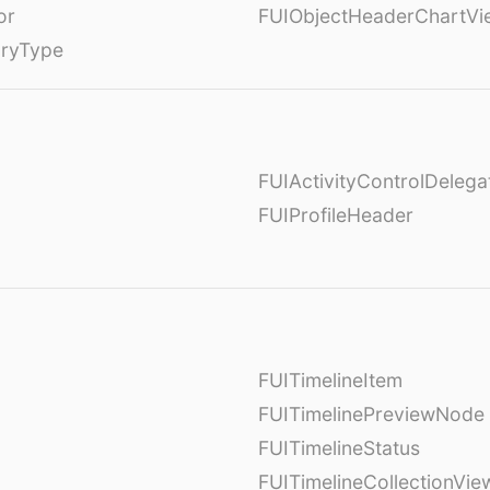
or
FUIObjectHeaderChartVi
oryType
FUIActivityControlDelega
FUIProfileHeader
FUITimelineItem
FUITimelinePreviewNode
FUITimelineStatus
FUITimelineCollectionVie