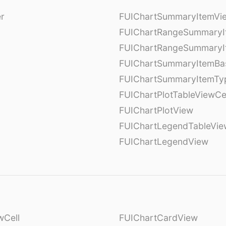
er
FUIChartSummaryItemVi
l
FUIChartRangeSummaryI
FUIChartRangeSummaryI
FUIChartSummaryItemBa
FUIChartSummaryItemTy
l
FUIChartPlotTableViewCe
FUIChartPlotView
FUIChartLegendTableVie
FUIChartLegendView
wCell
FUIChartCardView