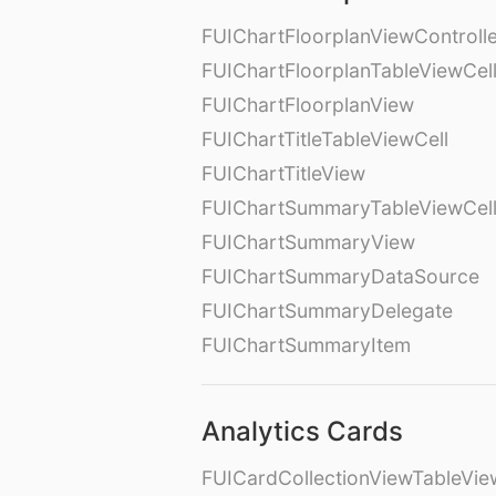
FUIChartFloorplanViewControll
FUIChartFloorplanTableViewCel
FUIChartFloorplanView
FUIChartTitleTableViewCell
FUIChartTitleView
FUIChartSummaryTableViewCel
FUIChartSummaryView
FUIChartSummaryDataSource
FUIChartSummaryDelegate
FUIChartSummaryItem
Analytics Cards
FUICardCollectionViewTableVie