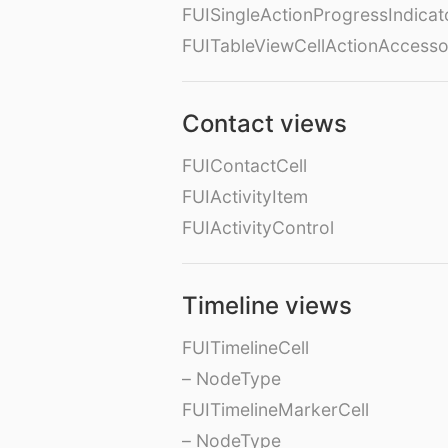
FUISingleActionProgressIndicat
FUITableViewCellActionAccess
Contact views
FUIContactCell
FUIActivityItem
FUIActivityControl
Timeline views
FUITimelineCell
– NodeType
FUITimelineMarkerCell
– NodeType