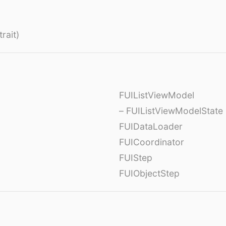
rait)
FUIListViewModel
– FUIListViewModelState
FUIDataLoader
FUICoordinator
FUIStep
FUIObjectStep