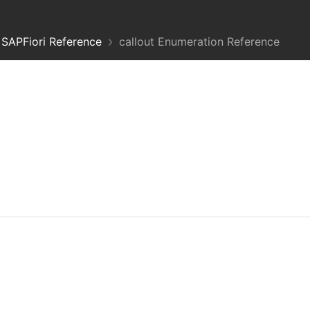
SAPFiori Reference
callout Enumeration Reference