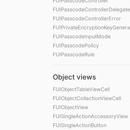
FUIPasscodeController
FUIPasscodeControllerDelegate
FUIPasscodeControllerError
FUIPrivateEncryptionKeyGenera
FUIPasscodeInputMode
FUIPasscodePolicy
FUIPasscodeRule
Object views
FUIObjectTableViewCell
FUIObjectCollectionViewCell
FUIObjectView
FUISingleActionAccessoryView
FUISingleActionButton