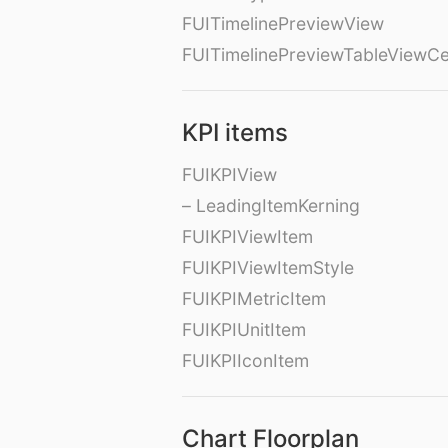
FUITimelinePreviewView
FUITimelinePreviewTableViewCe
KPI items
FUIKPIView
– LeadingItemKerning
FUIKPIViewItem
FUIKPIViewItemStyle
FUIKPIMetricItem
FUIKPIUnitItem
FUIKPIIconItem
Chart Floorplan