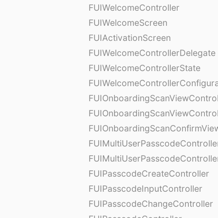
FUIWelcomeController
FUIWelcomeScreen
FUIActivationScreen
FUIWelcomeControllerDelegate
FUIWelcomeControllerState
FUIWelcomeControllerConfigura
FUIOnboardingScanViewControl
FUIOnboardingScanViewControl
FUIOnboardingScanConfirmVie
FUIMultiUserPasscodeControlle
FUIMultiUserPasscodeControll
FUIPasscodeCreateController
FUIPasscodeInputController
FUIPasscodeChangeController