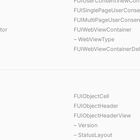
FUIUserConsentViewCont
FUISinglePageUserCons
FUIMultiPageUserConsen
tor
FUIWebViewContainer
– WebViewType
FUIWebViewContainerDel
FUIObjectCell
FUIObjectHeader
FUIObjectHeaderView
– Version
– StatusLayout