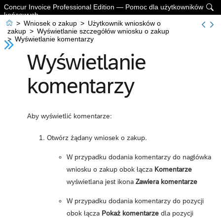
Concur Invoice Professional Edition — Pomoc dla użytkowników

końcowych

>
Wniosek o zakup
>
Użytkownik wniosków o
zakup
>
Wyświetlanie szczegółów wniosku o zakup
>
Wyświetlanie komentarzy
Wyświetlanie
komentarzy
Aby wyświetlić komentarze:
Otwórz żądany wniosek o zakup.
W przypadku dodania komentarzy do nagłówka
wniosku o zakup obok łącza
Komentarze
wyświetlana jest ikona
Zawiera komentarze
W przypadku dodania komentarzy do pozycji
obok łącza
Pokaż komentarze
dla pozycji