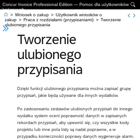
Concur Invoice Professional Edition — Pomoc dla użytkowników

końcowych

>
Wniosek o zakup
>
Użytkownik wniosków o
zakup
>
Praca z rozdziałami (przypisaniami)
>
Tworzenie
ulubionego przypisania
Tworzenie
ulubionego
przypisania
Dzięki funkcji ulubionego przypisania można zapisać grupę
przypisań, jakie będą używane dla innych wydatków.
Po zastosowaniu zestawów ulubionych przypisań do innego
wydatku system oceni poprawność danych w zapisanych
rekordach przypisań, aby upewnić się, czy wszystkie kody
projektu lub inne pola listy są nadal poprawne, a w
przypadku konieczności poprawy danych wygeneruje alarm.