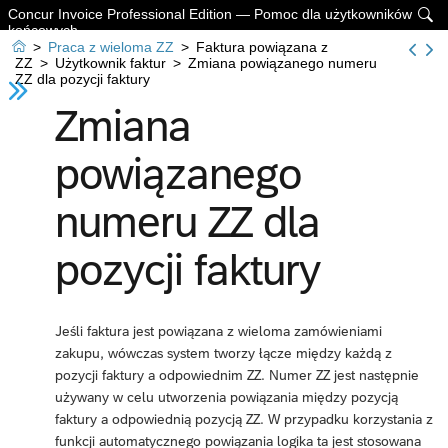
Concur Invoice Professional Edition — Pomoc dla użytkowników

końcowych

>
Praca z wieloma ZZ
>
Faktura powiązana z
ZZ
>
Użytkownik faktur
>
Zmiana powiązanego numeru
ZZ dla pozycji faktury
Zmiana
powiązanego
numeru ZZ dla
pozycji faktury
Jeśli faktura jest powiązana z wieloma zamówieniami
zakupu, wówczas system tworzy łącze między każdą z
pozycji faktury a odpowiednim ZZ. Numer ZZ jest następnie
używany w celu utworzenia powiązania między pozycją
faktury a odpowiednią pozycją ZZ. W przypadku korzystania z
funkcji automatycznego powiązania logika ta jest stosowana