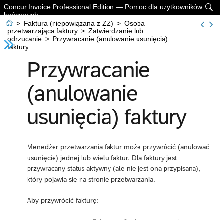
Concur Invoice Professional Edition — Pomoc dla użytkowników

końcowych

>
Faktura (niepowiązana z ZZ)
>
Osoba
przetwarzająca faktury
>
Zatwierdzanie lub
odrzucanie
>
Przywracanie (anulowanie usunięcia)
faktury
Przywracanie
(anulowanie
usunięcia) faktury
Menedżer przetwarzania faktur może przywrócić (anulować
usunięcie) jednej lub wielu faktur. Dla faktury jest
przywracany status aktywny (ale nie jest ona przypisana),
który pojawia się na stronie przetwarzania.
Aby przywrócić fakturę: