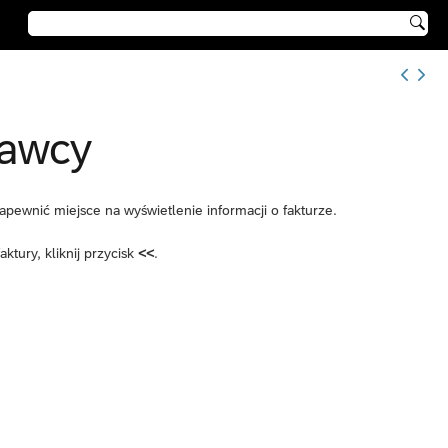

tawcy
pewnić miejsce na wyświetlenie informacji o fakturze.
tury, kliknij przycisk
<<
.