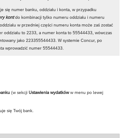
uje się numer banku, oddziału i konta, w przypadku
ry kont
do kombinacji tylko numeru oddziału i numeru
ddziału w przedniej części numeru konta może zaś zostać
mer oddziału to 2233, a numer konta to 55544433, wówczas
ntowany jako 223355544433. W systemie Concur, po
onta wprowadzić numer 55544433.
 banku
(w sekcji
Ustawienia wydatków
w menu po lewej
je się Twój bank.