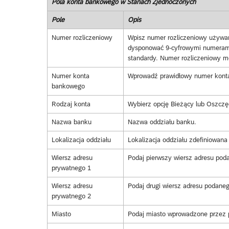
Pola konta bankowego w Stanach Zjednoczonych
Pole
Opis
Numer rozliczeniowy
Wpisz numer rozliczeniowy używa
dysponować 9-cyfrowymi numerami
standardy. Numer rozliczeniowy 
Numer konta
Wprowadź prawidłowy numer kont
bankowego
Rodzaj konta
Wybierz opcję Bieżący lub Oszczę
Nazwa banku
Nazwa oddziału banku.
Lokalizacja oddziału
Lokalizacja oddziału zdefiniowana
Wiersz adresu
Podaj pierwszy wiersz adresu pod
prywatnego 1
Wiersz adresu
Podaj drugi wiersz adresu podane
prywatnego 2
Miasto
Podaj miasto wprowadzone przez p