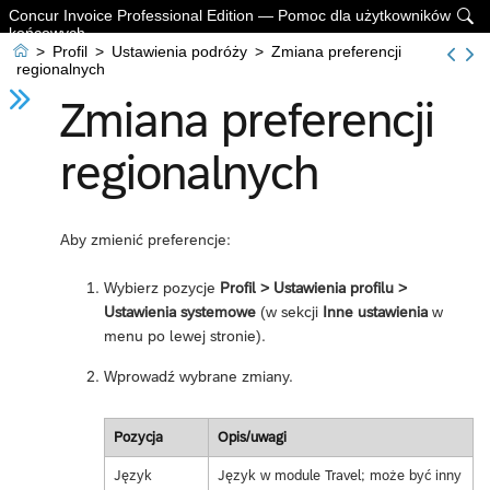
Concur Invoice Professional Edition — Pomoc dla użytkowników

końcowych

>
Profil
>
Ustawienia podróży
>
Zmiana preferencji
regionalnych
Zmiana preferencji
regionalnych
Aby zmienić preferencje:
Wybierz pozycje
Profil > Ustawienia profilu >
Ustawienia systemowe
(w sekcji
Inne ustawienia
w
menu po lewej stronie).
Wprowadź wybrane zmiany.
Pozycja
Opis/uwagi
Język
Język w module Travel; może być inny