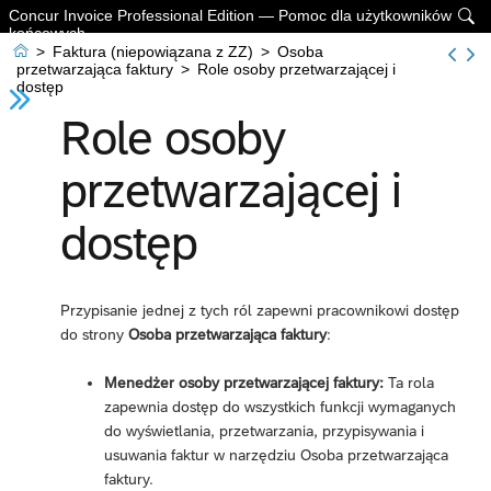
Concur Invoice Professional Edition — Pomoc dla użytkowników

końcowych

>
Faktura (niepowiązana z ZZ)
>
Osoba
przetwarzająca faktury
>
Role osoby przetwarzającej i
dostęp
Role osoby
przetwarzającej i
dostęp
Przypisanie jednej z tych ról zapewni pracownikowi dostęp
do strony
Osoba przetwarzająca faktury
:
Menedżer osoby przetwarzającej faktury:
Ta rola
zapewnia dostęp do wszystkich funkcji wymaganych
do wyświetlania, przetwarzania, przypisywania i
usuwania faktur w narzędziu Osoba przetwarzająca
faktury.