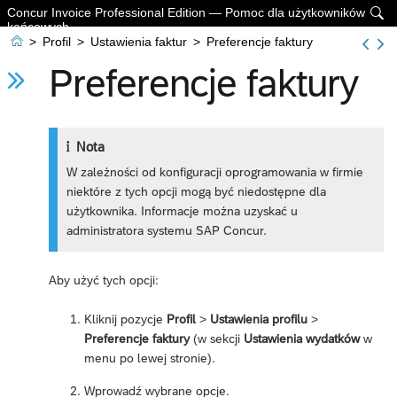
Concur Invoice Professional Edition — Pomoc dla użytkowników

końcowych

>
Profil
>
Ustawienia faktur
>
Preferencje faktury
Preferencje faktury
Nota
W zależności od konfiguracji oprogramowania w firmie
niektóre z tych opcji mogą być niedostępne dla
użytkownika. Informacje można uzyskać u
administratora systemu SAP Concur.
Aby użyć tych opcji:
Kliknij pozycje
Profil
>
Ustawienia profilu
>
Preferencje faktury
(w sekcji
Ustawienia wydatków
w
menu po lewej stronie).
Wprowadź wybrane opcje.