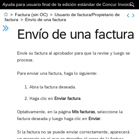
Ayuda para usuario final de la edición estándar de Concur Invoice


>
Factura (sin OC)
>
Usuario de factura/Propietario de
factura
>
Envío de una factura
Envío de una factura
Envíe su factura al aprobador para que la revise y luego se
procese.
Para enviar una factura, haga lo siguiente:
Abra la factura deseada.
Haga clic en
Enviar factura
Optativamente, en la página
Mis facturas
, seleccione la
factura deseada y luego haga clic en
Enviar
.
Si la factura no se puede enviar correctamente, aparecerá
un mensaje en el que se describe el error de la factura.