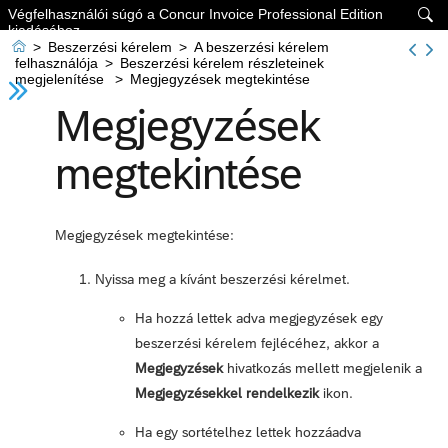
Végfelhasználói súgó a Concur Invoice Professional Edition

kiadásához

>
Beszerzési kérelem
>
A beszerzési kérelem
felhasználója
>
Beszerzési kérelem részleteinek
megjelenítése
>
Megjegyzések megtekintése
Megjegyzések
megtekintése
Megjegyzések megtekintése:
Nyissa meg a kívánt beszerzési kérelmet.
Ha hozzá lettek adva megjegyzések egy
beszerzési kérelem fejlécéhez, akkor a
Megjegyzések
hivatkozás mellett megjelenik a
Megjegyzésekkel rendelkezik
ikon.
Ha egy sortételhez lettek hozzáadva