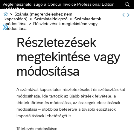
Végfelhasználói súgó a Concur Invoice Professional Edition

kiadásához

>
Számla (megrendeléshez nem
kapcsolódó)
>
Számlafeldolgozó
>
Számlaadatok
módosítása
>
Részletezések megtekintése vagy
módosítása
Részletezések
megtekintése vagy
módosítása
A számlával kapcsolatos részletezéseket és szétosztásokat
módosíthatja. Ide tartozik az újabb tételek felvétele, a
tételek törlése és módosítása, az összegek elosztásának
módosítása – utóbbiba beleértve a további elosztások
importálásának lehetőségét is.
Tételezés módosítása: