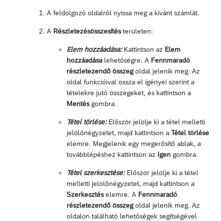
A feldolgozó oldalról nyissa meg a kívánt számlát.
A
Részletezésösszesítés
területen:
Elem hozzáadása:
Kattintson az
Elem
hozzáadása
lehetőségre. A
Fennmaradó
részletezendő összeg
oldal jelenik meg. Az
oldal funkcióival ossza el igényei szerint a
tételekre jutó összegeket, és kattintson a
Mentés
gombra.
Tétel törlése:
Először jelölje ki a tétel melletti
jelölőnégyzetet, majd kattintson a
Tétel törlése
elemre. Megjelenik egy megerősítő ablak, a
továbblépéshez kattintson az
Igen
gombra.
Tétel szerkesztése:
Először jelölje ki a tétel
melletti jelölőnégyzetet, majd kattintson a
Szerkesztés
elemre. A
Fennmaradó
részletezendő összeg
oldal jelenik meg. Az
oldalon található lehetőségek segítségével