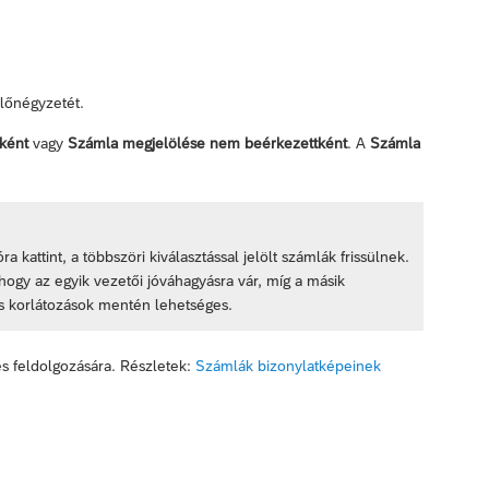
ölőnégyzetét.
ként
vagy
Számla megjelölése nem beérkezettként
. A
Számla
ra kattint, a többszöri kiválasztással jelölt számlák frissülnek.
hogy az egyik vezetői jóváhagyásra vár, míg a másik
os korlátozások mentén lehetséges.
s feldolgozására. Részletek:
Számlák bizonylatképeinek