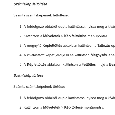
Számlakép feltöltése
Számla számlaképeinek feltöltése:
A feldolgozó oldalról dupla kattintással nyissa meg a kívá
Kattintson a
Műveletek
>
Kép feltöltése
menüpontra.
A megnyíló
Képfeltöltés
ablakban kattintson a
Tallózás
opc
A kiválasztott képet jelölje ki és kattintson
Megnyitás
lehe
A
Képfeltöltés
ablakban kattintson a
Feltöltés
, majd a
Bez
Számlakép törlése
Számla számlaképeinek törlése:
A feldolgozó oldalról dupla kattintással nyissa meg a kívá
Kattintson a
Műveletek
>
Kép törlése
menüpontra.