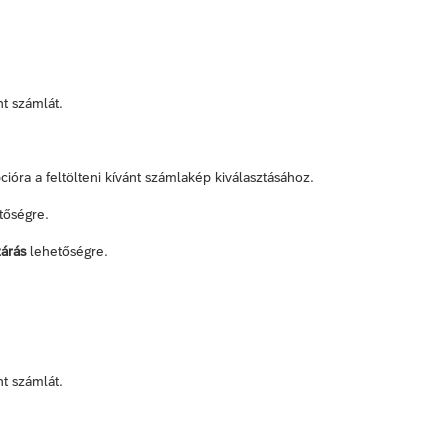
nt számlát.
ióra a feltölteni kívánt számlakép kiválasztásához.
tőségre.
árás
lehetőségre.
nt számlát.