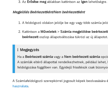
Az
Erősítse meg
ablakban kattintson az
Igen
lehetőségre.
Megjelölés Beérkezettként/Nem beérkezettként
A feldolgozó oldalon jelölje be egy vagy több számla jel
Kattintson a
Műveletek
>
Számla megjelölése beérkezett
beérkezett
oszlop állapotváltozása tükrözi az új állapotot.
Megjegyzés
Ha a
Beérkezett számla
vagy a
Nem beérkezett számla
opció
A számlák eltérő állapottal rendelkezhetnek, például lehet, 
feldolgozása függőben van. Egyidejű frissítésük csak bizony
A Számlafeldolgozó szerepkörrel jogosult képek beolvasására é
használata
.