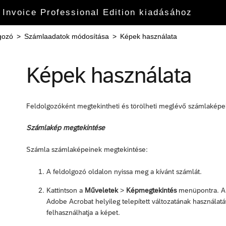
 Invoice Professional Edition kiadásához
gozó
>
Számlaadatok módosítása
>
Képek használata
Képek használata
Feldolgozóként megtekintheti és törölheti meglévő számlaképek
Számlakép megtekintése
Számla számlaképeinek megtekintése:
A feldolgozó oldalon nyissa meg a kívánt számlát.
Kattintson a
Műveletek
>
Képmegtekintés
menüpontra. A 
Adobe Acrobat helyileg telepített változatának használat
felhasználhatja a képet.