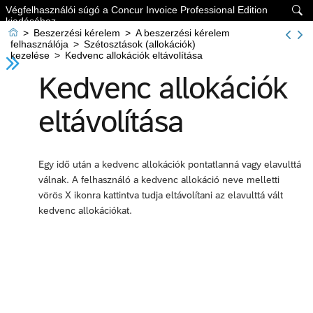
Végfelhasználói súgó a Concur Invoice Professional Edition

kiadásához

>
Beszerzési kérelem
>
A beszerzési kérelem
felhasználója
>
Szétosztások (allokációk)
kezelése
>
Kedvenc allokációk eltávolítása
Kedvenc allokációk
eltávolítása
Egy idő után a kedvenc allokációk pontatlanná vagy elavulttá
válnak. A felhasználó a kedvenc allokáció neve melletti
vörös X ikonra kattintva tudja eltávolítani az elavulttá vált
kedvenc allokációkat.